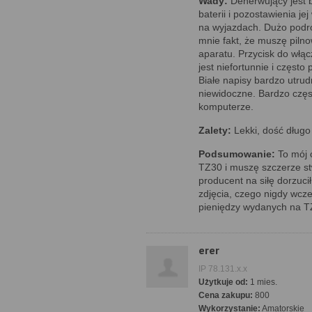
Wady:
Denerwujący jest b
baterii i pozostawienia je
na wyjazdach. Dużo podró
mnie fakt, że muszę piln
aparatu. Przycisk do włąc
jest niefortunnie i często
Białe napisy bardzo utru
niewidoczne. Bardzo częst
komputerze.
Zalety:
Lekki, dość długo 
Podsumowanie:
To mój 
TZ30 i muszę szczerze st
producent na siłę dorzuci
zdjęcia, czego nigdy wcze
pieniędzy wydanych na T
erer
IP 78.131.x.x
Użytkuje od:
1 mies.
Cena zakupu:
800
Wykorzystanie:
Amatorskie