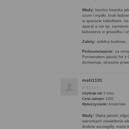
Wady:
bardzo kiepska ja
szum i mydło, brak ładowa
w aparacie kabelkiem, na
aparat a nie np. wymienic
ładowarce w gniazdku i w
Zalety:
solidna budowa,
Podsumowanie:
za cenę 
Porównałem jakość fot z 
dorównuje, straszne pra
mati1101
IP 37.7.x.x
Użytkuje od:
3 mies.
Cena zakupu:
1050
Wykorzystanie:
Amatorskie
Wady:
Słaba jakość zdjęć
warunkach oświetlenia ale
drobne szczegóły, maże 