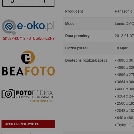
Producent
Panasonic
Model
Lumix DMC
Data premiery
2013-01-07
Liczba pikseli
18 Mpix
Dostępne rozdzielczości
• 4896 x 36
• 4896 x 32
• 4896 x 27
• 3664 x 36
• 4000 x 30
• 3264 x 24
• 2560 x 19
• 2048 x 15
• 640 x 480
OFERTA CYFROWE.PL
• Tryby 1:1