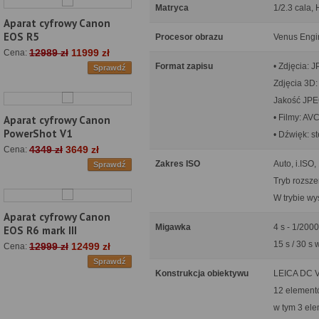
Matryca
1/2.3 cala, 
Aparat cyfrowy Canon
EOS R5
Procesor obrazu
Venus Engi
12989 zł
11999 zł
Cena:
Format zapisu
• Zdjęcia: 
Sprawdź
Zdjęcia 3D
Jakość JPEG
• Filmy: A
Aparat cyfrowy Canon
PowerShot V1
• Dźwięk: s
4349 zł
3649 zł
Cena:
Zakres ISO
Auto, i.ISO
Sprawdź
Tryb rozsze
W trybie w
Aparat cyfrowy Canon
Migawka
4 s - 1/200
EOS R6 mark III
15 s / 30 s
12999 zł
12499 zł
Cena:
Sprawdź
Konstrukcja obiektywu
LEICA DC 
12 element
w tym 3 ele