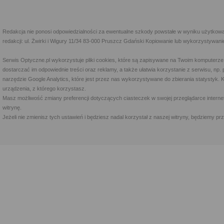
Redakcja nie ponosi odpowiedzialności za ewentualne szkody powstałe w wyniku użytkowa
redakcji: ul. Żwirki i Wigury 11/34 83-000 Pruszcz Gdański Kopiowanie lub wykorzystywan
Serwis Optyczne.pl wykorzystuje pliki cookies, które są zapisywane na Twoim komputerze
dostarczać im odpowiednie treści oraz reklamy, a także ułatwia korzystanie z serwisu, 
narzędzie Google Analytics, które jest przez nas wykorzystywane do zbierania statystyk. 
urządzenia, z którego korzystasz.
Masz możliwość zmiany preferencji dotyczących ciasteczek w swojej przeglądarce internet
witrynę.
Jeżeli nie zmienisz tych ustawień i będziesz nadal korzystał z naszej witryny, będziemy 