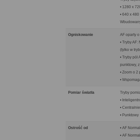
• 1280 x 72
• 640 x 480 
Wbudowany 
Ogniskowanie
AF oparty o
• Tryby AF:
(tylko w try
• Tryby pól
punktowy, z
• Zoom o 2 
• Wspomaga
Pomiar światła
Tryby pomia
• Inteligent
• Centralni
• Punktowy
Ostrość od
• AF Normal
• AF Normal