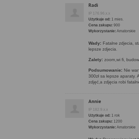
Radi
IP 176.96.x.x
Użytkuje od:
1 mies.
Cena zakupu:
900
Wykorzystanie:
Amatorskie
Wady:
Fatalne zdjecia, st
lepsze zdjecia.
Zalety:
zoom,wi fi, budo
Podsumowanie:
Nie war
300zł sa lepsze aparaty. 
zdjęć,a zdjęcia robi fataln
Annie
IP 182.9.x.x
Użytkuje od:
1 rok
Cena zakupu:
1200
Wykorzystanie:
Amatorskie