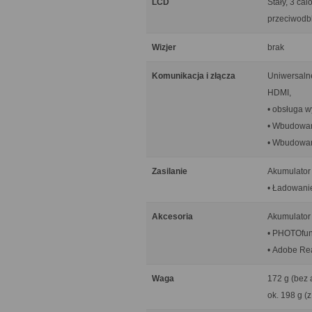
LCD
Stały, 3 ca
przeciwodb
Wizjer
brak
Komunikacja i złącza
Uniwersalne
HDMI,
• obsługa w
• Wbudowa
• Wbudowana
Zasilanie
Akumulator 
• Ładowani
Akcesoria
Akumulator
• PHOTOfun
• Adobe Re
Waga
172 g (bez 
ok. 198 g (