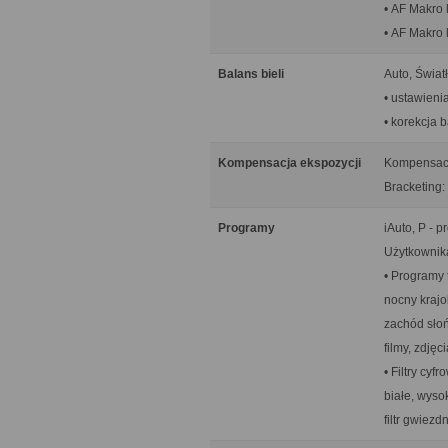
• AF Makro 
• AF Makro 
Balans bieli
Auto, Świat
• ustawien
• korekcja b
Kompensacja ekspozycji
Kompensacja
Bracketing: 
Programy
iAuto, P - p
Użytkownika
• Programy 
nocny krajo
zachód słoń
filmy, zdjęc
• Filtry cyf
białe, wyso
filtr gwiez