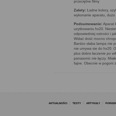
przeciętne filmy
Zalety:
Ładne kolory, szy
wykonanie aparatu, dużo
Podsumowanie:
Aparat 
uzytkowaniu hx20. Niestet
odpowiedniej ostrości i ja
Widać dość mocno chropow
Bardzo słaba lampa nie po
nie umywa sie do hx20. Ob
plus dobre łaczenie po wif
panasonic nie łączy. Miałe
fajne. Obecnie w pogoni z
AKTUALNOŚCI
TESTY
ARTYKUŁY
PORADN