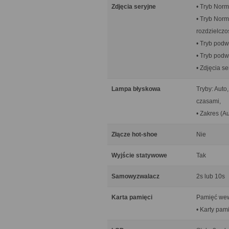
Zdjęcia seryjne
• Tryb Norma
• Tryb Norm
rozdzielczo
• Tryb podw
• Tryb podw
• Zdjęcia s
Lampa błyskowa
Tryby: Auto
czasami,
• Zakres (A
Złącze hot-shoe
Nie
Wyjście statywowe
Tak
Samowyzwalacz
2s lub 10s
Karta pamięci
Pamięć wew
• Karty pam