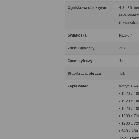
Ogniskowa obiektywu
4.3 - 86 mm
(ekwiwalent
(ekwiwalent
Światłosiła
f/3.3-6.4
Zoom optyczny
20x
Zoom cyfrowy
4x
Stabilizacja obrazu
Tak
Zapis wideo
W trybie PA
• 1920 x 10
• 1920 x 10
• 1920 x 108
• 1280 x 72
• 1280 x 720
• 640 x 480 
Tryby szybk