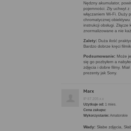
Nędzny akumulator, powin
pojemności. Zły uchwyt 
włączaniem Wi-Fi. Duży p
chromatycznej obiektywu 
instrukcji obsługi. Złącz
znormalizowane a nie każ
Zalety:
Duża ilość prakty
Bardzo dobrze kręci film
Podsumowanie:
Może je
się go pozbyłem a nabyłe
zdjęcia i dobre filmy. Mia
prezenty jak Sony.
Marx
IP 87.205.x.x
Użytkuje od:
1 mies.
Cena zakupu:
Wykorzystanie:
Amatorskie
Wady:
Słabe zdjęcia, Sła