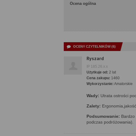
Ocena ogólna
OCENY CZYTELNIKÓW (6)
Ryszard
IP 185.26.x.x
Użytkuje od:
2 lat
Cena zakupu:
1460
Wykorzystanie:
Amatorskie
Wady:
Utrata ostrości po
Zalety:
Ergonomia,jakość
Podsumowanie:
Bardzo 
podczas podróżowania).