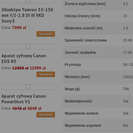
Źrenica wyjściowa [mm]
4.2
Obiektyw Tamron 35-150
mm f/2-2.8 DI III VXD
Odstęp źrenicy [mm]
19
Sony E
7099 zł
Cena:
Minimalna ostrość [m]
1.8
Sprawdź
Sprawność zmierzchowa
20.49
Jasność względna
17.64
Aparat cyfrowy Canon
EOS R5
Pryzmaty
SK-15
12989 zł
11999 zł
Cena:
Sprawdź
Wymiary [mm]
148x
Waga [g]
786
Aparat cyfrowy Canon
PowerShot V1
Wodoodporność
Tak
4349 zł
3649 zł
Cena:
Wypełnienie azotem
Tak
Sprawdź
Wypełnienie argonem
Nie