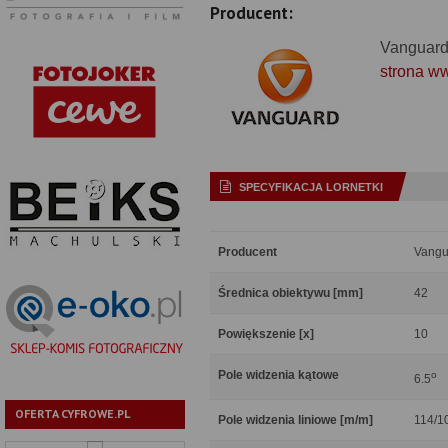
Producent:
Vanguar
strona w
SPECYFIKACJA LORNETKI
Producent
Vangu
Średnica obiektywu [mm]
42
Powiększenie [x]
10
Pole widzenia kątowe
o
6.5
OFERTA CYFROWE.PL
Pole widzenia liniowe [m/m]
114/1