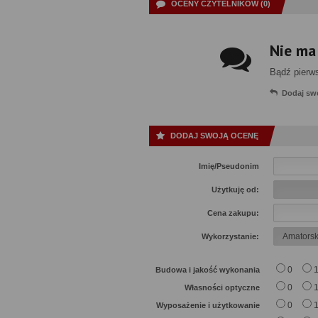
OCENY CZYTELNIKÓW (0)
Nie ma
Bądź pierw
Dodaj sw
DODAJ SWOJĄ OCENĘ
Imię/Pseudonim
Użytkuję od:
Cena zakupu:
Wykorzystanie:
0
Budowa i jakość wykonania
0
Własności optyczne
0
Wyposażenie i użytkowanie