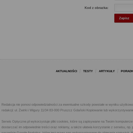
Kod z obrazka:
AKTUALNOŚCI
TESTY
ARTYKUŁY
PORADN
Redakcja nie ponosi odpowiedzialności za ewentualne szkody powstałe w wyniku użytkowa
redakcji: ul. Żwirki i Wigury 11/34 83-000 Pruszcz Gdański Kopiowanie lub wykorzystywan
Serwis Optyczne.pl wykorzystuje pliki cookies, które są zapisywane na Twoim komputerze
dostarczać im odpowiednie treści oraz reklamy, a także ułatwia korzystanie z serwisu, 
narzędzie Google Analytics, które jest przez nas wykorzystywane do zbierania statystyk. 