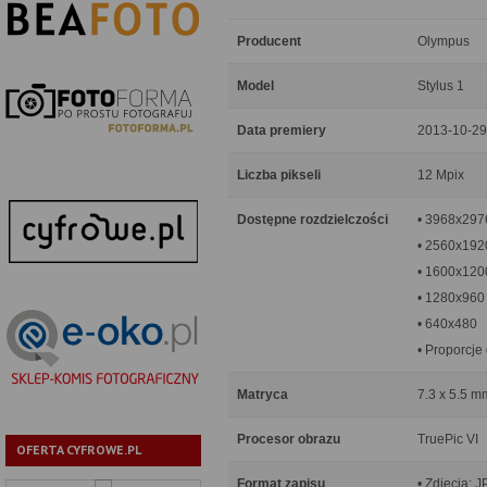
Producent
Olympus
Model
Stylus 1
Data premiery
2013-10-29
Liczba pikseli
12 Mpix
Dostępne rozdzielczości
• 3968x297
• 2560x192
• 1600x120
• 1280x960
• 640x480
• Proporcje 
Matryca
7.3 x 5.5 m
Procesor obrazu
TruePic VI
OFERTA CYFROWE.PL
Format zapisu
• Zdjęcia: 