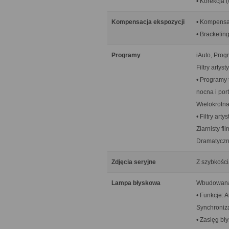
• Korekcja 
Kompensacja ekspozycji
• Kompensac
• Bracketing
Programy
iAuto, Prog
Filtry artys
• Programy 
nocna i por
Wielokrotna
• Filtry art
Ziarnisty f
Dramatyczna
Zdjęcia seryjne
Z szybkości
Lampa błyskowa
Wbudowana
• Funkcje: 
Synchroniza
• Zasięg bły