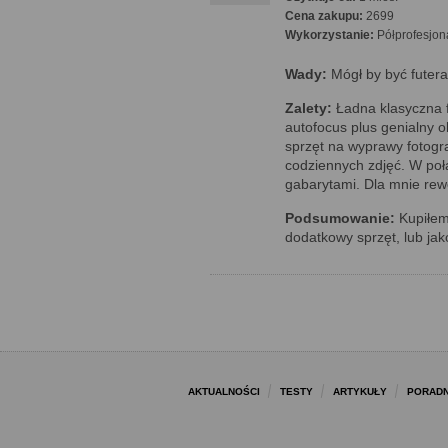
Cena zakupu:
2699
Wykorzystanie:
Półprofesjon
Wady:
Mógł by być futera
Zalety:
Ładna klasyczna f
autofocus plus genialny 
sprzęt na wyprawy fotogra
codziennych zdjęć. W poł
gabarytami. Dla mnie rew
Podsumowanie:
Kupiłem,
dodatkowy sprzęt, lub ja
AKTUALNOŚCI
TESTY
ARTYKUŁY
PORADN