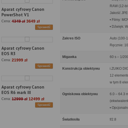
RAW (12-bi
Aparat cyfrowy Canon
Jakość JPEG
PowerShot V1
• Filmy: M
4349 zł
3649 zł
Cena:
• Dźwięk: W
Sprawdź
Zakres ISO
Auto (100-
Ręcznie: 10
Aparat cyfrowy Canon
EOS R3
Migawka
60 s – 1/20
21999 zł
Cena:
Sprawdź
Konstrukcja obiektywu
i.ZUIKO DI
12 element
w tym 8 el
Aparat cyfrowy Canon
EOS R6 mark III
Ogniskowa obiektywu
6.0 – 64.3
12999 zł
12499 zł
Cena:
(ekwiwalent
Sprawdź
• Opcjonaln
Światłosiła
f/2.8