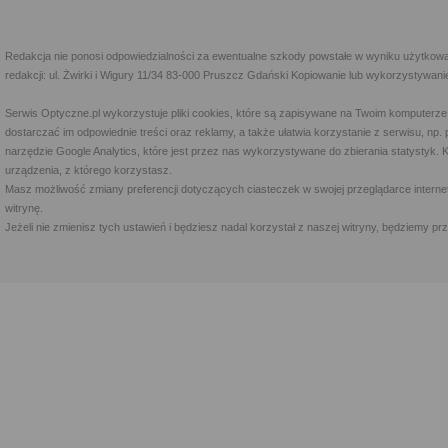
Redakcja nie ponosi odpowiedzialności za ewentualne szkody powstałe w wyniku użytkowa
redakcji: ul. Żwirki i Wigury 11/34 83-000 Pruszcz Gdański Kopiowanie lub wykorzystywan
Serwis Optyczne.pl wykorzystuje pliki cookies, które są zapisywane na Twoim komputerze
dostarczać im odpowiednie treści oraz reklamy, a także ułatwia korzystanie z serwisu, 
narzędzie Google Analytics, które jest przez nas wykorzystywane do zbierania statystyk. 
urządzenia, z którego korzystasz.
Masz możliwość zmiany preferencji dotyczących ciasteczek w swojej przeglądarce internet
witrynę.
Jeżeli nie zmienisz tych ustawień i będziesz nadal korzystał z naszej witryny, będziemy 