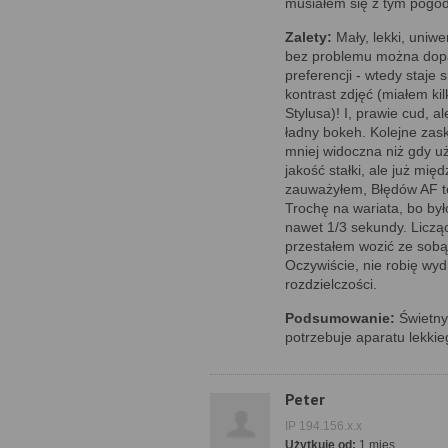
musiałem się z tym pogo
Zalety:
Mały, lekki, uniwe
bez problemu można dop
preferencji - wtedy staje 
kontrast zdjęć (miałem ki
Stylusa)! I, prawie cud, a
ładny bokeh. Kolejne zask
mniej widoczna niż gdy u
jakość stałki, ale już mi
zauważyłem, Błędów AF też
Trochę na wariata, bo był
nawet 1/3 sekundy. Licząc 
przestałem wozić ze sobą G
Oczywiście, nie robię wy
rozdzielczości.
Podsumowanie:
Świetny 
potrzebuje aparatu lekkieg
Peter
IP 194.156.x.x
Użytkuje od:
1 mies.