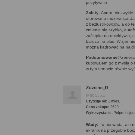
pozytywnie
Zalety:
Aparat niezwykle
oferowane możliwości. Ja
z bezlustrkowców, a do t
zmienia się szybko, autof
zaślepka na obiektywie, 
bardzo na plus. Wizjer ni
można kadrować na najdłuż
Podsumowanie:
Generaln
kupowałem go z myślą o f
w tym temacie równie wyś
Zdzicho_D
IP 80.55.x.x
Użytkuje od:
1 mies.
Cena zakupu:
2629
Wykorzystanie:
Półprofesjon
Wady:
To nie wada, ale 
ekranik na przegubie boc