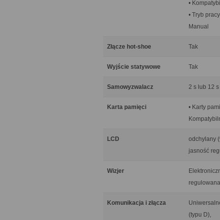
• Kompatyb
• Tryb prac
Manual
Złącze hot-shoe
Tak
Wyjście statywowe
Tak
Samowyzwalacz
2 s lub 12 
Karta pamięci
• Karty pa
Kompatybiln
LCD
odchylany (
jasność re
Wizjer
Elektronicz
regulowana 
Komunikacja i złącza
Uniwersalne
(typu D),