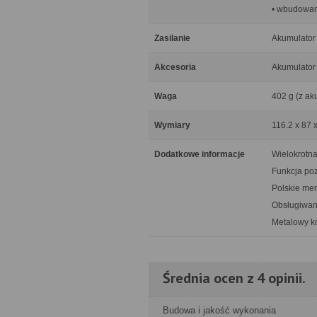
• wbudowan
Zasilanie
Akumulator
Akcesoria
Akumulator
Waga
402 g (z ak
Wymiary
116.2 x 87 
Dodatkowe informacje
Wielokrotna 
Funkcja poz
Polskie me
Obsługiwan
Metalowy k
Średnia ocen z 4 opinii.
Budowa i jakość wykonania