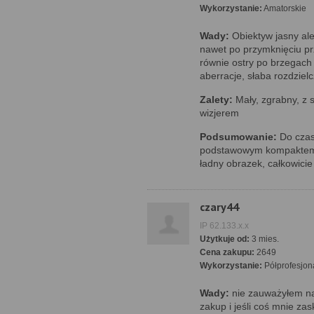
Wykorzystanie:
Amatorskie
Wady:
Obiektyw jasny al
nawet po przymknięciu prz
równie ostry po brzegach
aberracje, słaba rozdziel
Zalety:
Mały, zgrabny, z 
wizjerem
Podsumowanie:
Do czas
podstawowym kompaktem n
ładny obrazek, całkowici
czary44
IP 62.133.x.x
Użytkuje od:
3 mies.
Cena zakupu:
2649
Wykorzystanie:
Półprofesjon
Wady:
nie zauważyłem na 
zakup i jeśli coś mnie zas