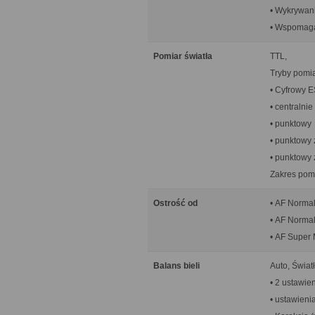
• Wykrywan
• Wspomaga
Pomiar światła
TTL,
Tryby pomia
• Cyfrowy 
• centralni
• punktowy
• punktowy 
• punktowy z
Zakres pomi
Ostrość od
• AF Normal
• AF Normal
• AF Super 
Balans bieli
Auto, Świat
• 2 ustawie
• ustawieni