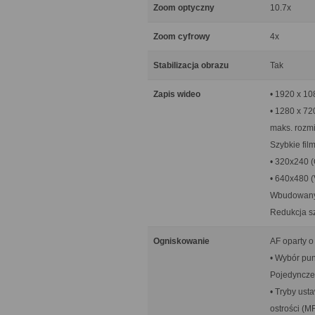
Zoom optyczny
10.7x
Zoom cyfrowy
4x
Stabilizacja obrazu
Tak
Zapis wideo
• 1920 x 10
• 1280 x 72
maks. rozmi
Szybkie film
• 320x240 (
• 640x480 (
Wbudowany 
Redukcja s
Ogniskowanie
AF oparty o
• Wybór pun
Pojedyncze
• Tryby ust
ostrości (M