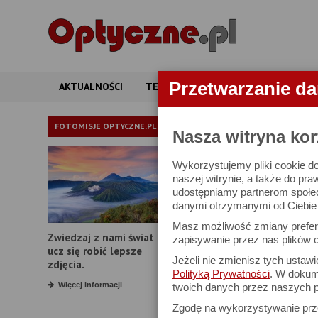
Przetwarzanie d
AKTUALNOŚCI
TESTY
ARTYKUŁY
APARATY
LORNETKI
FOTOMISJE OPTYCZNE.PL
Nasza witryna kor
Wykorzystujemy pliki cookie do
W bazie znajduj
naszej witrynie, a także do pra
udostępniamy partnerom społe
danymi otrzymanymi od Ciebie l
Proszę podać
Masz możliwość zmiany prefere
Zwiedzaj z nami świat i
Producent:
zapisywanie przez nas plików c
ucz się robić lepsze
Jeżeli nie zmienisz tych ustaw
Model:
zdjęcia.
Polityką Prywatności
. W dokume
Powiększenie:
Więcej informacji
twoich danych przez naszych p
Zgodę na wykorzystywanie pr
Średnica obiektywu: