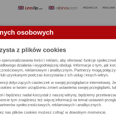
REDAKCJA
REKLAMA
anych osobowych
OBIEKTYWY
LORNETKI
SŁOWNICZEK
RANKINGI
FA
zysta z plików cookies
 spersonalizowania treści i reklam, aby oferować funkcje społeczno
e się 3024 lornetek i 1581 ocen.
widłowego działania i wygodniejszej obsługi. Informacje o tym, jak ko
cznościowym, reklamowym i analitycznym. Partnerzy mogą połączyć 
ub uzyskanymi podczas korzystania z ich usług i innych witryn.
 interesujące Cię parametry
ncji dotyczących ciasteczek w swojej przeglądarce internetowej. Je
Możesz też zrobić
ookies w twoim urządzeniu zmień ustawienia swojej przeglądarki, lu
własne porównanie lornet
ień i będziesz nadal korzystał z naszej witryny, będziemy przetwarz
ncie tym znajdziesz też więcej informacji na temat ustawień przegl
artnerów społecznościowych, reklamowych i analitycznych.
Porównaj lornetki
zez nas plików cookies możesz cofnąć w dowolnym momencie.