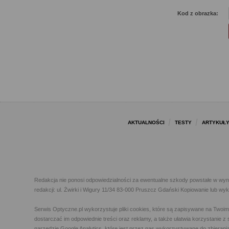
Kod z obrazka:
AKTUALNOŚCI
TESTY
ARTYKUŁ
Redakcja nie ponosi odpowiedzialności za ewentualne szkody powstałe w wyn
redakcji: ul. Żwirki i Wigury 11/34 83-000 Pruszcz Gdański Kopiowanie lub w
Serwis Optyczne.pl wykorzystuje pliki cookies, które są zapisywane na Twoi
dostarczać im odpowiednie treści oraz reklamy, a także ułatwia korzystanie
narzędzie Google Analytics, które jest przez nas wykorzystywane do zbierani