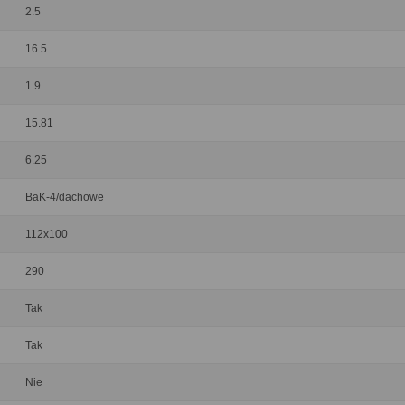
2.5
16.5
1.9
15.81
6.25
BaK-4/dachowe
112x100
290
Tak
Tak
Nie