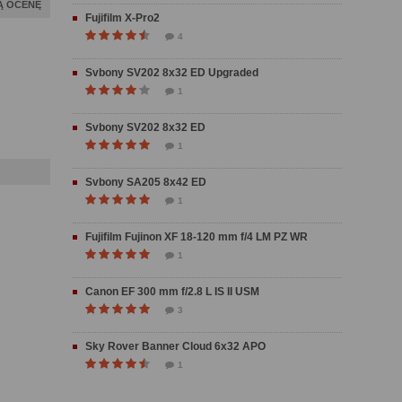
Ą OCENĘ
Fujifilm X-Pro2
4
Svbony SV202 8x32 ED Upgraded
1
Svbony SV202 8x32 ED
1
Svbony SA205 8x42 ED
1
Fujifilm Fujinon XF 18-120 mm f/4 LM PZ WR
1
Canon EF 300 mm f/2.8 L IS II USM
3
Sky Rover Banner Cloud 6x32 APO
1