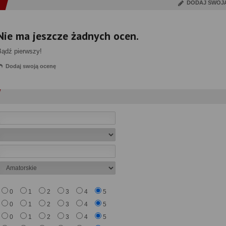
DODAJ SWOJ
Nie ma jeszcze żadnych ocen.
Bądź pierwszy!
Dodaj swoją ocenę
0
1
2
3
4
5
0
1
2
3
4
5
0
1
2
3
4
5