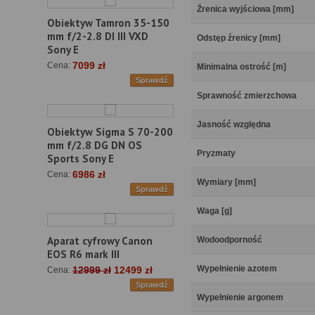
Źrenica wyjściowa [mm]
Obiektyw Tamron 35-150
mm f/2-2.8 DI III VXD
Odstęp źrenicy [mm]
Sony E
7099 zł
Cena:
Minimalna ostrość [m]
Sprawdź
Sprawność zmierzchowa
Jasność względna
Obiektyw Sigma S 70-200
mm f/2.8 DG DN OS
Pryzmaty
Sports Sony E
6986 zł
Cena:
Wymiary [mm]
Sprawdź
Waga [g]
Aparat cyfrowy Canon
Wodoodporność
EOS R6 mark III
Wypełnienie azotem
12999 zł
12499 zł
Cena:
Sprawdź
Wypełnienie argonem