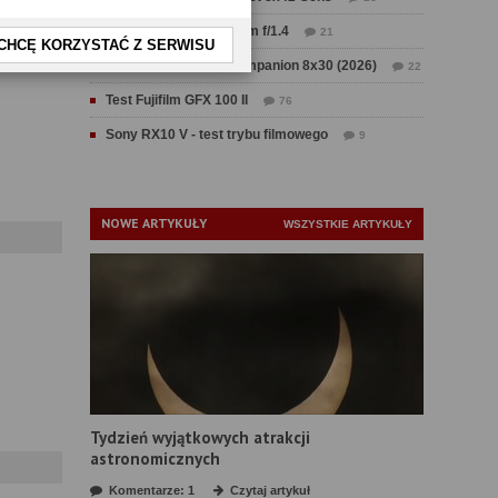
Test Sirui Aurora 35 mm f/1.4
21
CHCĘ KORZYSTAĆ Z SERWISU
Test Swarovski CL Companion 8x30 (2026)
22
Test Fujifilm GFX 100 II
76
Sony RX10 V - test trybu filmowego
9
NOWE ARTYKUŁY
WSZYSTKIE ARTYKUŁY
Tydzień wyjątkowych atrakcji
astronomicznych
Komentarze: 1
Czytaj artykuł