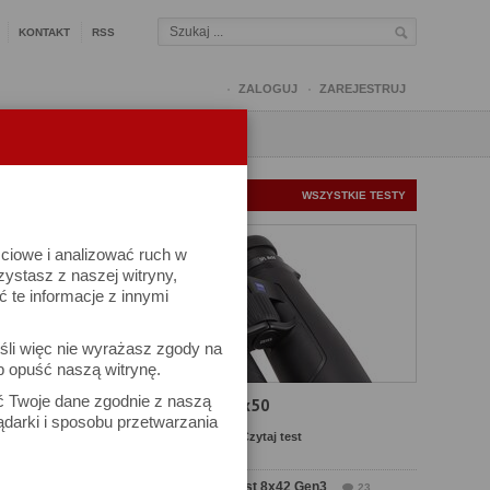
KONTAKT
RSS
ZALOGUJ
ZAREJESTRUJ
Q
FORUM
FOTOMISJE
NOWE TESTY
WSZYSTKIE TESTY
ściowe i analizować ruch w
rzystasz z naszej witryny,
te informacje z innymi
śli więc nie wyrażasz zgody na
b opuść naszą witrynę.
ek
ać Twoje dane zgodnie z naszą
Test Carl Zeiss SFL 8x50
ądarki i sposobu przetwarzania
Komentarze: 13
Czytaj test
Test Delta Optical Forest 8x42 Gen3
23