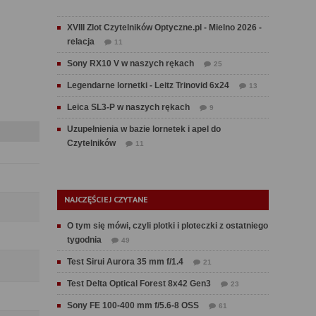
XVIII Zlot Czytelników Optyczne.pl - Mielno 2026 -
relacja
11
Sony RX10 V w naszych rękach
25
Legendarne lornetki - Leitz Trinovid 6x24
13
Leica SL3-P w naszych rękach
9
Uzupełnienia w bazie lornetek i apel do
Czytelników
11
NAJCZĘŚCIEJ CZYTANE
O tym się mówi, czyli plotki i ploteczki z ostatniego
tygodnia
49
Test Sirui Aurora 35 mm f/1.4
21
Test Delta Optical Forest 8x42 Gen3
23
Sony FE 100-400 mm f/5.6-8 OSS
61