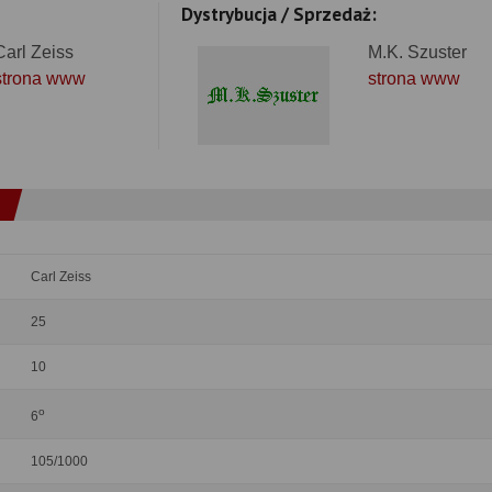
Dystrybucja / Sprzedaż:
Carl Zeiss
M.K. Szuster
strona www
strona www
Carl Zeiss
25
10
o
6
105/1000