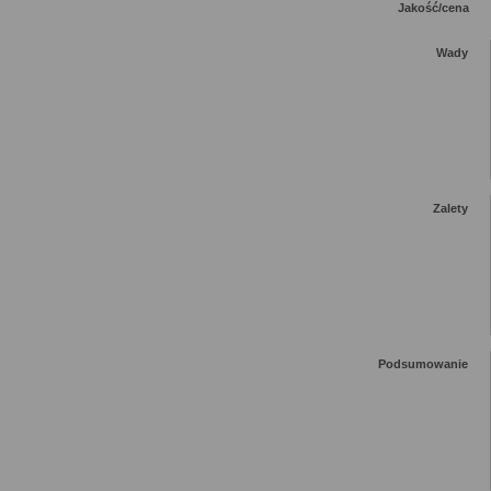
Jakość/cena
Wady
Zalety
Podsumowanie