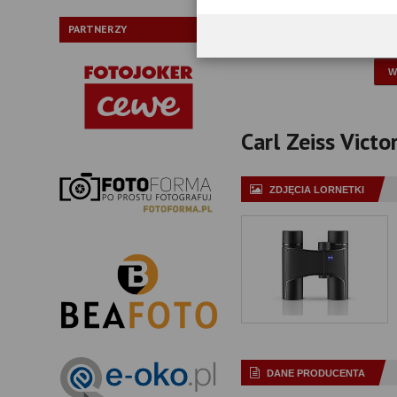
Typ pryzmatów:
PARTNERZY
P
Carl Zeiss Victo
ZDJĘCIA LORNETKI
DANE PRODUCENTA