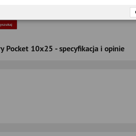
okaż tylko przetestowane modele
ry Pocket 10x25 - specyfikacja i opinie