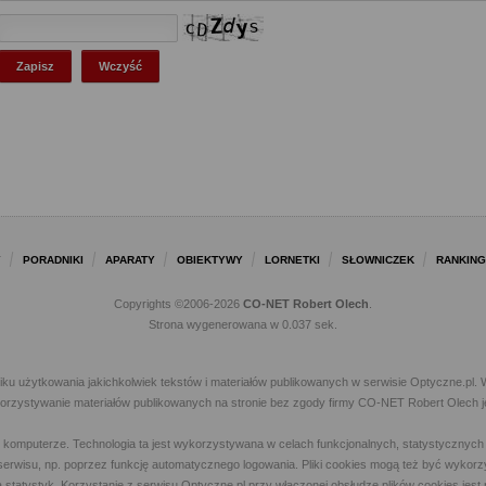
Y
PORADNIKI
APARATY
OBIEKTYWY
LORNETKI
SŁOWNICZEK
RANKING
Copyrights ©2006-2026
CO-NET Robert Olech
.
Strona wygenerowana w 0.037 sek.
iku użytkowania jakichkolwiek tekstów i materiałów publikowanych w serwisie Optyczne.p
ykorzystywanie materiałów publikowanych na stronie bez zgody firmy CO-NET Robert Olech j
m komputerze. Technologia ta jest wykorzystywana w celach funkcjonalnych, statystycznyc
 z serwisu, np. poprzez funkcję automatycznego logowania. Pliki cookies mogą też być wyk
a statystyk. Korzystanie z serwisu Optyczne.pl przy włączonej obsłudze plików cookies jes