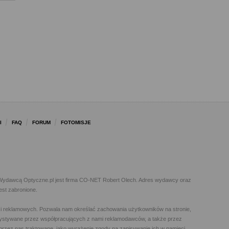
I
FAQ
FORUM
FOTOMISJE
l. Wydawcą Optyczne.pl jest firma CO-NET Robert Olech. Adres wydawcy oraz
est zabronione.
h i reklamowych. Pozwala nam określać zachowania użytkowników na stronie,
orzystywane przez współpracujących z nami reklamodawców, a także przez
t przez nas traktowane, jako wyrażenie zgody na zapisywanie ich w pamięci