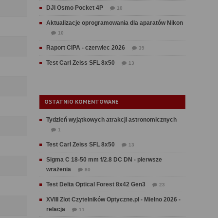
DJI Osmo Pocket 4P
10
Aktualizacje oprogramowania dla aparatów Nikon
10
Raport CIPA - czerwiec 2026
39
Test Carl Zeiss SFL 8x50
13
OSTATNIO KOMENTOWANE
Tydzień wyjątkowych atrakcji astronomicznych
1
Test Carl Zeiss SFL 8x50
13
Sigma C 18-50 mm f/2.8 DC DN - pierwsze
wrażenia
80
Test Delta Optical Forest 8x42 Gen3
23
XVIII Zlot Czytelników Optyczne.pl - Mielno 2026 -
relacja
11