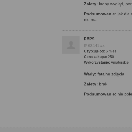
Zalety:
ładny wygląd, por
Podsumowanie:
jak dla
nie ma
papa
IP 62.141.x.x
Użytkuje od:
6 mies.
Cena zakupu:
250
Wykorzystanie:
Amatorskie
Wady:
fatalne zdjęcia
Zalety:
brak
Podsumowanie:
nie pol