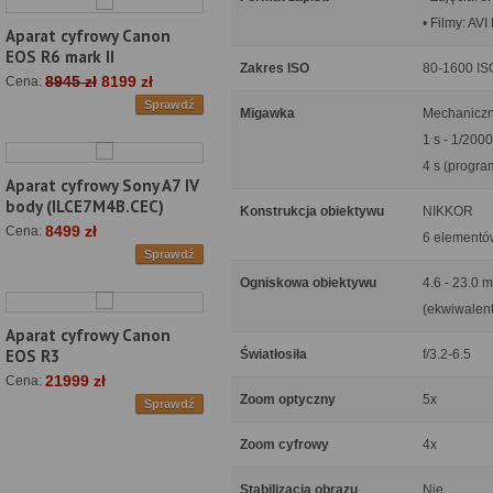
• Filmy: AV
Aparat cyfrowy Canon
EOS R6 mark II
Zakres ISO
80-1600 IS
8945 zł
8199 zł
Cena:
Sprawdź
Migawka
Mechaniczn
1 s - 1/2000
4 s (progra
Aparat cyfrowy Sony A7 IV
body (ILCE7M4B.CEC)
Konstrukcja obiektywu
NIKKOR
8499 zł
Cena:
6 elementó
Sprawdź
Ogniskowa obiektywu
4.6 - 23.0 
(ekwiwalen
Aparat cyfrowy Canon
EOS R3
Światłosiła
f/3.2-6.5
21999 zł
Cena:
Zoom optyczny
5x
Sprawdź
Zoom cyfrowy
4x
Stabilizacja obrazu
Nie