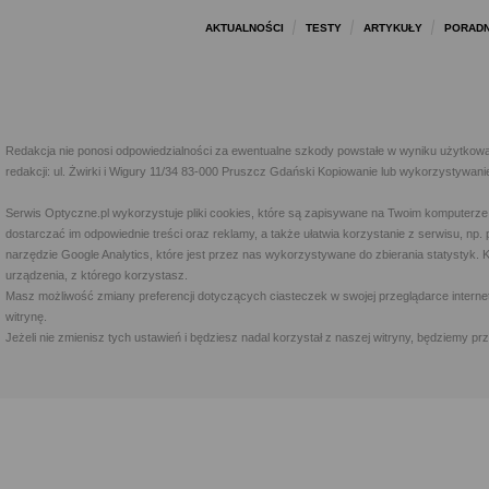
AKTUALNOŚCI
TESTY
ARTYKUŁY
PORADN
Redakcja nie ponosi odpowiedzialności za ewentualne szkody powstałe w wyniku użytkowa
redakcji: ul. Żwirki i Wigury 11/34 83-000 Pruszcz Gdański Kopiowanie lub wykorzystywan
Serwis Optyczne.pl wykorzystuje pliki cookies, które są zapisywane na Twoim komputerze
dostarczać im odpowiednie treści oraz reklamy, a także ułatwia korzystanie z serwisu, 
narzędzie Google Analytics, które jest przez nas wykorzystywane do zbierania statystyk. 
urządzenia, z którego korzystasz.
Masz możliwość zmiany preferencji dotyczących ciasteczek w swojej przeglądarce internet
witrynę.
Jeżeli nie zmienisz tych ustawień i będziesz nadal korzystał z naszej witryny, będziemy 