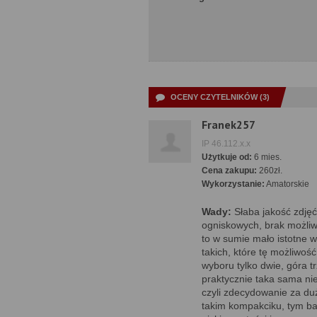
OCENY CZYTELNIKÓW (3)
Franek257
IP 46.112.x.x
Użytkuje od:
6 mies.
Cena zakupu:
260zł.
Wykorzystanie:
Amatorskie
Wady:
Słaba jakość zdjęć
ogniskowych, brak możliw
to w sumie mało istotne 
takich, które tę możliwoś
wyboru tylko dwie, góra t
praktycznie taka sama nie
czyli zdecydowanie za du
takim kompakciku, tym ba