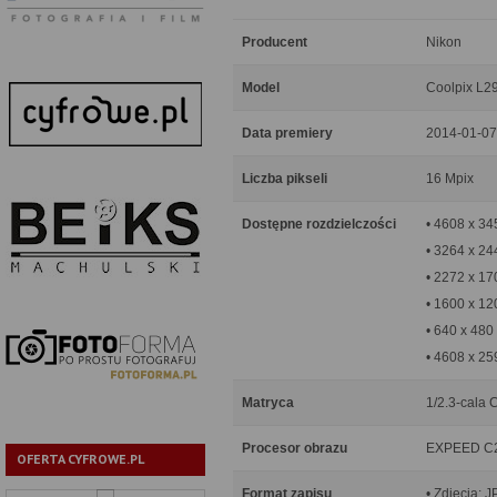
Producent
Nikon
Model
Coolpix L2
Data premiery
2014-01-07
Liczba pikseli
16 Mpix
Dostępne rozdzielczości
• 4608 x 34
• 3264 x 24
• 2272 x 17
• 1600 x 12
• 640 x 480
• 4608 x 25
Matryca
1/2.3-cala C
Procesor obrazu
EXPEED C
OFERTA CYFROWE.PL
Format zapisu
• Zdjęcia: 