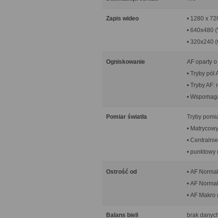
Zapis wideo
• 1280 x 72
• 640x480 
• 320x240 
Ogniskowanie
AF oparty o
• Tryby pól
• Tryby AF:
• Wspomaga
Pomiar światła
Tryby pomia
• Matrycowy
• Centralni
• punktowy 
Ostrość od
• AF Normal
• AF Normal
• AF Makro 
Balans bieli
brak danyc