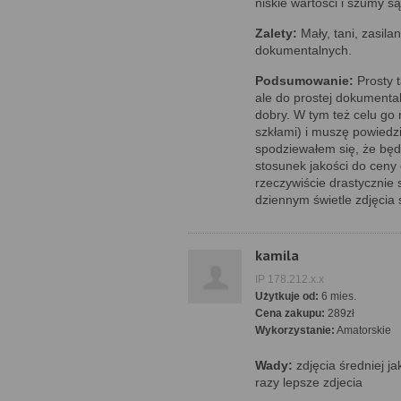
niskie wartości i szumy są
Zalety:
Mały, tani, zasila
dokumentalnych.
Podsumowanie:
Prosty t
ale do prostej dokumental
dobry. W tym też celu go 
szkłami) i muszę powiedz
spodziewałem się, że będ
stosunek jakości do ceny
rzeczywiście drastycznie 
dziennym świetle zdjęcia 
kamila
IP 178.212.x.x
Użytkuje od:
6 mies.
Cena zakupu:
289zł
Wykorzystanie:
Amatorskie
Wady:
zdjęcia średniej jak
razy lepsze zdjecia