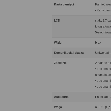
Karta pamięci
Pamięć wew
• Karty pam
LCD
stały, 2.7 
fotografowa
5-stopniowa
Wizjer
brak
Komunikacja i złącza
Uniwersaln
Zasilanie
2 baterie a
• opcjonaln
akumulator
• opcjonaln
• opcjonaln
Akcesoria
Pasek apara
Waga
ok 160 g (z 