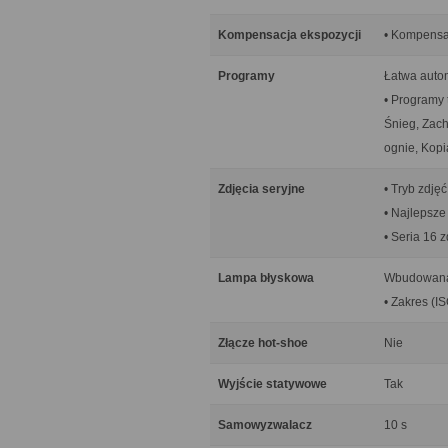
Kompensacja ekspozycji
• Kompensac
Programy
Łatwa autom
• Programy t
Śnieg, Zach
ognie, Kopi
Zdjęcia seryjne
• Tryb zdjęć
• Najlepsze
• Seria 16 z
Lampa błyskowa
Wbudowana
• Zakres (IS
Złącze hot-shoe
Nie
Wyjście statywowe
Tak
Samowyzwalacz
10 s