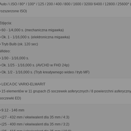
Auto / i.ISO / 80* / 100* / 125 / 200 / 400 / 800 / 1600 / 3200/ 6400 / 12800 / 25600* 
rozszerzone ISO)
Zdjęcia:
• 60 - 1/4,000 s. (mechaniczna migawka)
• Ok. 1 - 1/16,000 s. (elektroniczna migawka)
• Tryb Bulb (ok. 120 sec)
Wideo:
• 1/30 - 1/16,000 s.
• Ok. 1/25 - 1/16,000 s. (AVCHD w FHD 24p)
• Ok. 1/2 - 1/16,000 s. (Tryb kreatywnego wideo / tryb MF)
• LEICA DC VARIO-ELMARIT
• 15 elementów w 11 grupach (5 soczewek asferycznych / 8 powierzchni asferyczny
soczewki ED)
• 9.12 - 146 mm
• (27 - 432 mm / ekwiwalent dla 35 mm / 4:3)
• (25 - 400 mm / ekwiwalent dla 35 mm / 3:2)