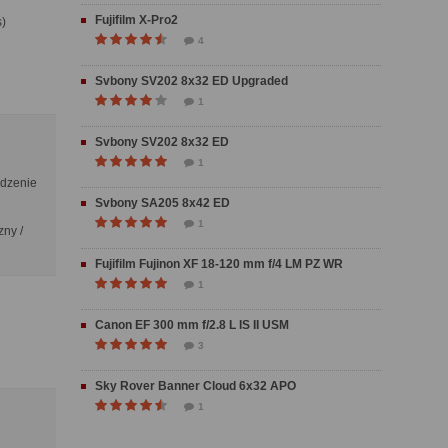
Fujifilm X-Pro2
s)
4
Svbony SV202 8x32 ED Upgraded
1
Svbony SV202 8x32 ED
1
edzenie
Svbony SA205 8x42 ED
1
zny /
Fujifilm Fujinon XF 18-120 mm f/4 LM PZ WR
1
Canon EF 300 mm f/2.8 L IS II USM
3
Sky Rover Banner Cloud 6x32 APO
1