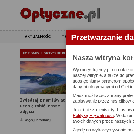
Przetwarzanie d
AKTUALNOŚCI
TESTY
ARTYKUŁY
APARATY
APARATY
FOTOMISJE OPTYCZNE.PL
Nasza witryna kor
Wykorzystujemy pliki cookie do
W bazie znajduj
naszej witrynie, a także do pra
udostępniamy partnerom społe
danymi otrzymanymi od Ciebie l
Proszę podać
Masz możliwość zmiany prefere
Zwiedzaj z nami świat i
Producent:
zapisywanie przez nas plików c
ucz się robić lepsze
Jeżeli nie zmienisz tych ustaw
Model:
zdjęcia.
Polityką Prywatności
. W dokume
Rozdzielczość:
Więcej informacji
twoich danych przez naszych p
Zgodę na wykorzystywanie pr
Zoom optyczny: