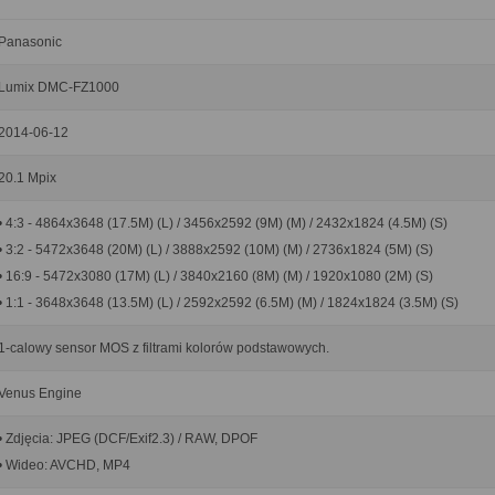
Panasonic
Lumix DMC-FZ1000
2014-06-12
20.1 Mpix
• 4:3 - 4864x3648 (17.5M) (L) / 3456x2592 (9M) (M) / 2432x1824 (4.5M) (S)
• 3:2 - 5472x3648 (20M) (L) / 3888x2592 (10M) (M) / 2736x1824 (5M) (S)
• 16:9 - 5472x3080 (17M) (L) / 3840x2160 (8M) (M) / 1920x1080 (2M) (S)
• 1:1 - 3648x3648 (13.5M) (L) / 2592x2592 (6.5M) (M) / 1824x1824 (3.5M) (S)
1-calowy sensor MOS z filtrami kolorów podstawowych.
Venus Engine
• Zdjęcia: JPEG (DCF/Exif2.3) / RAW, DPOF
• Wideo: AVCHD, MP4