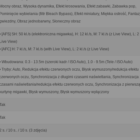
Mocny obraz, Wysoka dynamika, Efekt krosowania, Efekt zabawki, Zabawka pop,
Pominięcie wybielania (filtr Bleach Bypass), Efekt miniatury, Miękka ostrość, Fantazja
gwiezdny, Obraz jednobarwny, Słoneczny obraz
• [AFS] SH: 50 kl./s (elektroniczna migawka), H: 12 kl./s, M: 7 kl./s (z Live View), L: 2 k
Live View)
• [AFC] H: 7 kl./s, M: 7 kl./s (with Live View), L: 2 kl./s (z Live View)
• Wbudowana: 0.3 - 13.5m (szeroki kadr / ISO Auto), 1.0 - 9.5m (Tele / ISO Auto)
• Tryby: Auto, Redukcja efektu czerwonych oczu, Błysk wymuszony/redukcja efektu
czerwonych oczu, Synchronizacja z długimi czasami naświetlania, Synchronizacja 
czasami naświetlania/redukcja efektu czerwonych oczu, Synchronizacja z pierwszą
kurtynę migawki, Błysk wymuszony, Błysk wymuszony wyłączony
Tak
Tak
2 s. / 10 s.. / 10 s. (3 zdjęcia)