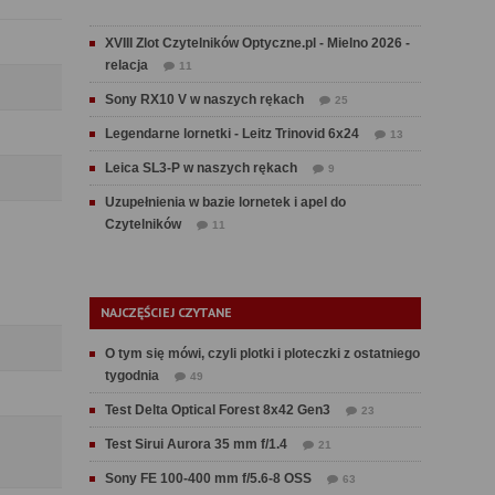
XVIII Zlot Czytelników Optyczne.pl - Mielno 2026 -
relacja
11
Sony RX10 V w naszych rękach
25
Legendarne lornetki - Leitz Trinovid 6x24
13
Leica SL3-P w naszych rękach
9
Uzupełnienia w bazie lornetek i apel do
Czytelników
11
NAJCZĘŚCIEJ CZYTANE
O tym się mówi, czyli plotki i ploteczki z ostatniego
tygodnia
49
Test Delta Optical Forest 8x42 Gen3
23
Test Sirui Aurora 35 mm f/1.4
21
Sony FE 100-400 mm f/5.6-8 OSS
63