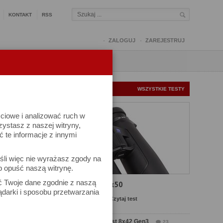
KONTAKT
RSS
ZALOGUJ
ZAREJESTRUJ
Q
FORUM
FOTOMISJE
NOWE TESTY
WSZYSTKIE TESTY
ściowe i analizować ruch w
rzystasz z naszej witryny,
te informacje z innymi
śli więc nie wyrażasz zgody na
b opuść naszą witrynę.
ów
ać Twoje dane zgodnie z naszą
Test Carl Zeiss SFL 8x50
ądarki i sposobu przetwarzania
Komentarze: 13
Czytaj test
Test Delta Optical Forest 8x42 Gen3
23