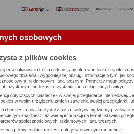
REDAKCJA
REKLAMA
anych osobowych
OBIEKTYWY
LORNETKI
SŁOWNICZEK
RANKINGI
FA
zysta z plików cookies
 spersonalizowania treści i reklam, aby oferować funkcje społeczno
e się 2455 aparatów i 10741 ocen.
widłowego działania i wygodniejszej obsługi. Informacje o tym, jak ko
cznościowym, reklamowym i analitycznym. Partnerzy mogą połączyć 
ub uzyskanymi podczas korzystania z ich usług i innych witryn.
 interesujące Cię parametry
ncji dotyczących ciasteczek w swojej przeglądarce internetowej. Je
Możesz też zrobić
ookies w twoim urządzeniu zmień ustawienia swojej przeglądarki, lu
własne porównanie aparat
ień i będziesz nadal korzystał z naszej witryny, będziemy przetwarz
ncie tym znajdziesz też więcej informacji na temat ustawień przegl
artnerów społecznościowych, reklamowych i analitycznych.
Porównaj aparaty
zez nas plików cookies możesz cofnąć w dowolnym momencie.