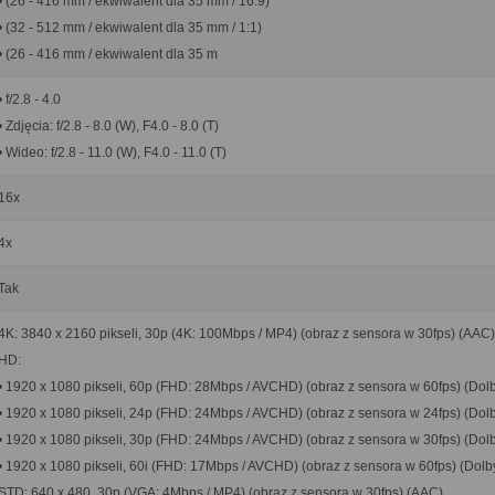
• (26 - 416 mm / ekwiwalent dla 35 mm / 16:9)
• (32 - 512 mm / ekwiwalent dla 35 mm / 1:1)
• (26 - 416 mm / ekwiwalent dla 35 m
• f/2.8 - 4.0
• Zdjęcia: f/2.8 - 8.0 (W), F4.0 - 8.0 (T)
• Wideo: f/2.8 - 11.0 (W), F4.0 - 11.0 (T)
16x
4x
Tak
4K: 3840 x 2160 pikseli, 30p (4K: 100Mbps / MP4) (obraz z sensora w 30fps) (AAC)
HD:
• 1920 x 1080 pikseli, 60p (FHD: 28Mbps / AVCHD) (obraz z sensora w 60fps) (Dol
• 1920 x 1080 pikseli, 24p (FHD: 24Mbps / AVCHD) (obraz z sensora w 24fps) (Dol
• 1920 x 1080 pikseli, 30p (FHD: 24Mbps / AVCHD) (obraz z sensora w 30fps) (Dol
• 1920 x 1080 pikseli, 60i (FHD: 17Mbps / AVCHD) (obraz z sensora w 60fps) (Dolb
STD: 640 x 480, 30p (VGA: 4Mbps / MP4) (obraz z sensora w 30fps) (AAC)