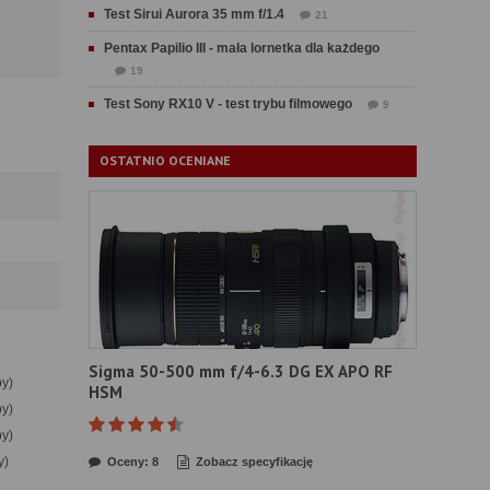
Test Sirui Aurora 35 mm f/1.4
21
Pentax Papilio III - mała lornetka dla każdego
19
Test Sony RX10 V - test trybu filmowego
9
OSTATNIO OCENIANE
Sigma 50-500 mm f/4-6.3 DG EX APO RF
by)
HSM
by)
by)
y)
Oceny: 8
Zobacz specyfikację