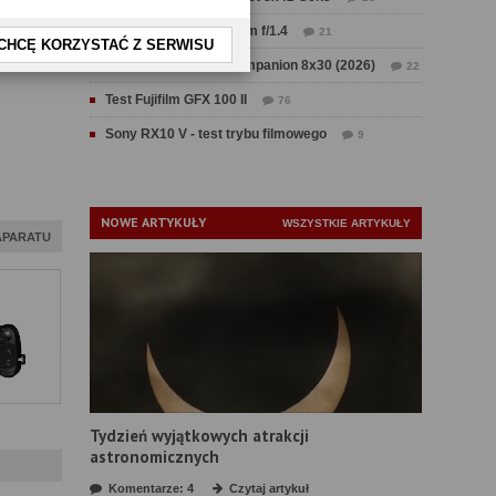
Test Sirui Aurora 35 mm f/1.4
21
CHCĘ KORZYSTAĆ Z SERWISU
Test Swarovski CL Companion 8x30 (2026)
22
Test Fujifilm GFX 100 II
76
Sony RX10 V - test trybu filmowego
9
NOWE ARTYKUŁY
WSZYSTKIE ARTYKUŁY
APARATU
Tydzień wyjątkowych atrakcji
astronomicznych
Komentarze: 4
Czytaj artykuł