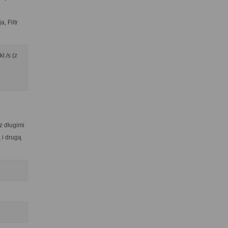
, Filtr
l./s (z
z długimi
 i drugą