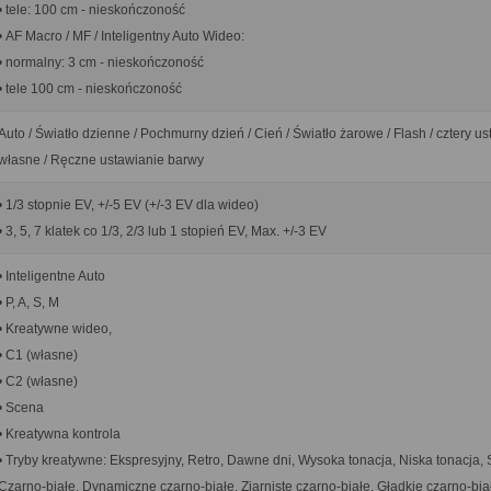
• tele: 100 cm - nieskończoność
• AF Macro / MF / Inteligentny Auto Wideo:
• normalny: 3 cm - nieskończoność
• tele 100 cm - nieskończoność
Auto / Światło dzienne / Pochmurny dzień / Cień / Światło żarowe / Flash / cztery u
własne / Ręczne ustawianie barwy
• 1/3 stopnie EV, +/-5 EV (+/-3 EV dla wideo)
• 3, 5, 7 klatek co 1/3, 2/3 lub 1 stopień EV, Max. +/-3 EV
• Inteligentne Auto
• P, A, S, M
• Kreatywne wideo,
• C1 (własne)
• C2 (własne)
• Scena
• Kreatywna kontrola
• Tryby kreatywne: Ekspresyjny, Retro, Dawne dni, Wysoka tonacja, Niska tonacja, 
Czarno-białe, Dynamiczne czarno-białe, Ziarniste czarno-białe, Gładkie czarno-bia