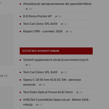
(*
Aktualizacje oprogramowania dla aparatów Nikon
10
DJI Osmo Pocket 4P
10
Test Carl Zeiss SFL 8x50
13
Raport CIPA - czerwiec 2026
41
OSTATNIO KOMENTOWANE
Tydzień wyjątkowych atrakcji astronomicznych
4
Test Carl Zeiss SFL 8x50
13
ch / 4
Sigma C 18-50 mm f/2.8 DC DN - pierwsze
wrażenia
80
Test Delta Optical Forest 8x42 Gen3
23
XVIII Zlot Czytelników Optyczne.pl - Mielno 2026 -
relacja
11