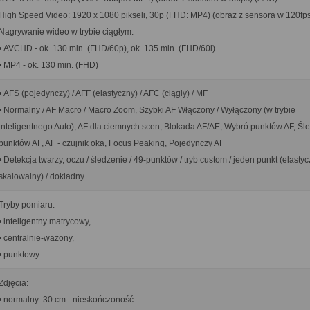
High Speed Video: 1920 x 1080 pikseli, 30p (FHD: MP4) (obraz z sensora w 120fp
Nagrywanie wideo w trybie ciągłym:
• AVCHD - ok. 130 min. (FHD/60p), ok. 135 min. (FHD/60i)
• MP4 - ok. 130 min. (FHD)
• AFS (pojedynczy) / AFF (elastyczny) / AFC (ciągły) / MF
• Normalny / AF Macro / Macro Zoom, Szybki AF Włączony / Wyłączony (w trybie
inteligentnego Auto), AF dla ciemnych scen, Blokada AF/AE, Wybró punktów AF, Śl
punktów AF, AF - czujnik oka, Focus Peaking, Pojedynczy AF
• Detekcja twarzy, oczu / śledzenie / 49-punktów / tryb custom / jeden punkt (elastyc
skalowalny) / dokładny
Tryby pomiaru:
• inteligentny matrycowy,
• centralnie-ważony,
• punktowy
Zdjęcia:
• normalny: 30 cm - nieskończoność