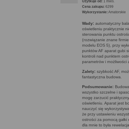
Użytkuje od:
1 mies.
Cena zakupu:
6299
Wykorzystanie:
Amatorskie
Wady:
automatyczny bala
oświetleniu praktycznie ni
sterowania punktu ostrośc
(rozwiązanie znane firmi
modelu EOS 5), przy wyko
punktów AF aparat gubi si
kontroli nad punktem ostr
parametrów i możliwości 
Zalety:
szybkość AF, możl
fantastyczna budowa.
Podsumowanie:
Budowa i
wszystko szczelne i spas
mogę zarzucić praktyczny
oświetleniu. Aparat jest
nauczyć się wykorzystywan
że przy ustawieniu wszys
ostrości za pomocą gałki
dla mnie to była rewelac