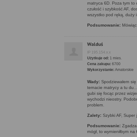
matryca 6D. Poza tym to 
czułość i szybkość AF, do
wszystko pod ręką, duży i j
Podsumowanie:
Mówiąc 
Walduś
IP 195.154.x.x
Użytkuje od:
1 mies.
Cena zakupu:
6700
Wykorzystanie:
Amatorskie
Wady:
Spodziewałem się 
temacie matrycy a tu du..
gubi się focąc przez wizje
wychodzi nieostry. Podob
problem.
Zalety:
Szybki AF, Super 
Podsumowanie:
Zgadzam
mógł, to wymieniłbym na 6