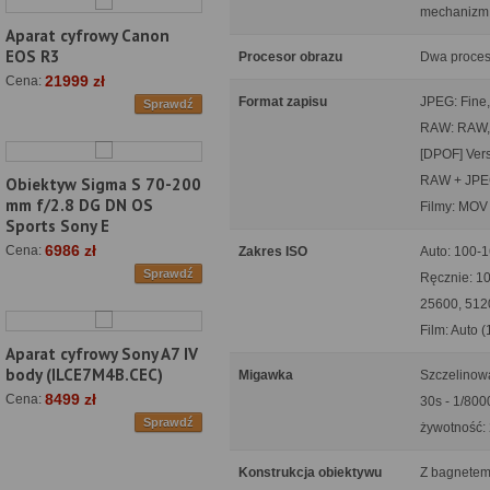
mechanizm 
Aparat cyfrowy Canon
EOS R3
Procesor obrazu
Dwa proces
21999 zł
Cena:
Format zapisu
JPEG: Fine, 
Sprawdź
RAW: RAW, 
[DPOF] Vers
RAW + JPE
Obiektyw Sigma S 70-200
mm f/2.8 DG DN OS
Filmy: MOV
Sports Sony E
6986 zł
Cena:
Zakres ISO
Auto: 100-
Sprawdź
Ręcznie: 10
25600, 5120
Film: Auto 
Aparat cyfrowy Sony A7 IV
body (ILCE7M4B.CEC)
Migawka
Szczelinow
8499 zł
Cena:
30s - 1/800
Sprawdź
żywotność: 
Konstrukcja obiektywu
Z bagnetem