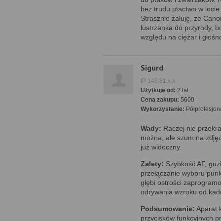
bez trudu ptactwo w locie
Strasznie żałuję, że Can
lustrzanka do przyrody, 
względu na ciężar i głośn
Sigurd
IP 148.81.x.x
Użytkuje od:
2 lat
Cena zakupu:
5600
Wykorzystanie:
Półprofesjon
Wady:
Raczej nie przekr
można, ale szum na zdjęc
już widoczny.
Zalety:
Szybkość AF, guzi
przełączanie wyboru punk
głębi ostrości zaprogram
odrywania wzroku od kad
Podsumowanie:
Aparat 
przycisków funkcyjnych p