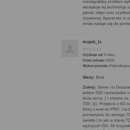
rozwiązałoby problem wyko
akceptuje tej technologi 
jakość zdjęć oraz szybkoś
ożywionej. Aparat ten w 
mniej nadaje się do portre
majek_tc
IP 83.31.x.x
Użytkuje od:
6 mies.
Cena zakupu:
6500
Wykorzystanie:
Półprofesjon
Wady:
Brak
Zalety:
Same i to Duuuże
potem 50D i przesiadka n
bicia serca :) i zmiana n
7DII :))). Przejście z 6D n
Entry-Level do PRO. I to b
porównaniu do starego 7D
światła ) to jak w starej
wyższych ISO. 65 krzyżak