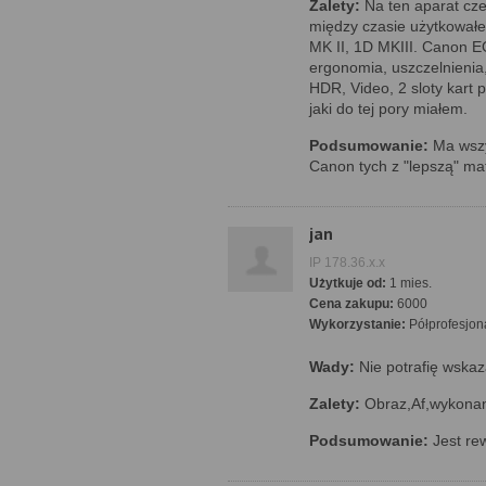
Zalety:
Na ten aparat cz
między czasie użytkował
MK II, 1D MKIII. Canon E
ergonomia, uszczelnienia,
HDR, Video, 2 sloty kart 
jaki do tej pory miałem.
Podsumowanie:
Ma wszys
Canon tych z "lepszą" mat
jan
IP 178.36.x.x
Użytkuje od:
1 mies.
Cena zakupu:
6000
Wykorzystanie:
Półprofesjon
Wady:
Nie potrafię wska
Zalety:
Obraz,Af,wykonani
Podsumowanie:
Jest re