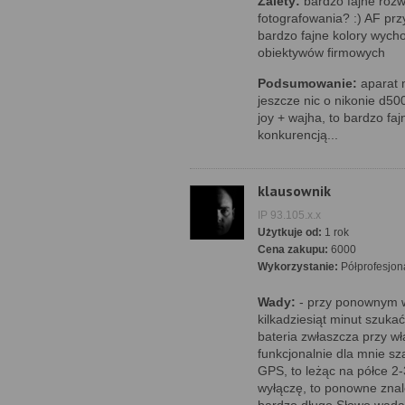
Zalety:
bardzo fajne rozwi
fotografowania? :) AF pr
bardzo fajne kolory wycho
obiektywów firmowych
Podsumowanie:
aparat m
jeszcze nic o nikonie d50
joy + wajha, to bardzo fa
konkurencją...
klausownik
IP 93.105.x.x
Użytkuje od:
1 rok
Cena zakupu:
6000
Wykorzystanie:
Półprofesjon
Wady:
- przy ponownym w
kilkadziesiąt minut szuka
bateria zwłaszcza przy w
funkcjonalnie dla mnie sz
GPS, to leżąc na półce 2-3
wyłączę, to ponowne znal