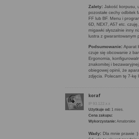
Zalety:
Jakość korpusu, uż
pozostałe cechy odbitek 
FF lub BF. Menu i progr
6D, NEX7, A57 etc. czuję
migawki słyszalnie inny 
lustra z gwarantowanym p
Podsumowanie:
Aparat 
czuje się obcowanie z bar
Ergonomia, konfigurowaln
znakomitej i bezawaryjne
obiegowej opinii, że apar
zdjęcia. Polecam tę 7-kę 
koraf
IP 93.122.x.x
Użytkuje od:
1 mies.
Cena zakupu:
Wykorzystanie:
Amatorskie
Wady:
Dla mnie prawie :)