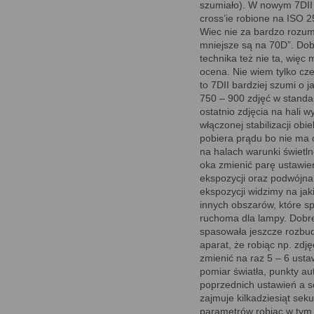
szumiało). W nowym 7DII w
cross’ie robione na ISO 25
Wiec nie za bardzo rozum
mniejsze są na 70D”. Dobr
technika też nie ta, więc 
ocena. Nie wiem tylko cze
to 7DII bardziej szumi o j
750 – 900 zdjęć w standa
ostatnio zdjęcia na hali 
włączonej stabilizacji ob
pobiera prądu bo nie ma 
na halach warunki świetln
oka zmienić parę ustawień
ekspozycji oraz podwójna
ekspozycji widzimy na jak
innych obszarów, które sp
ruchoma dla lampy. Dobre 
spasowała jeszcze rozbud
aparat, że robiąc np. zd
zmienić na raz 5 – 6 usta
pomiar światła, punkty a
poprzednich ustawień a se
zajmuje kilkadziesiąt sek
parametrów robiąc w tym 