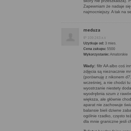
skóry nie przeszkadza). 
Zapewniam że nadaje się n
najmocniejszy. A tak na se
meduza
IP 109.243.x.x
Użytkuje od:
3 mies.
Cena zakupu:
5500
Wykorzystanie:
Amatorskie
Wady:
filtr AA albo coś i
zdjęcia są nieznacznie mn
(porównuję z nikonem d7
wcześniej, a nie chodzi tu
wyostrzanie niestety doda
wyodrębnia szum z rawó
większa, ale głównie chod
aparat nie zachowuje świ
balansie bieli dziwne za
ogólnie rzadko, często te
dla mnie graniczne jesli 