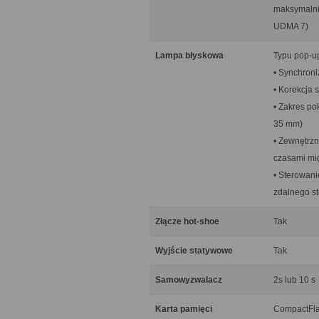
maksymalni
UDMA 7)
Lampa błyskowa
Typu pop-up
• Synchroni
• Korekcja s
• Zakres po
35 mm)
• Zewnętrzn
czasami mi
• Sterowan
zdalnego st
Złącze hot-shoe
Tak
Wyjście statywowe
Tak
Samowyzwalacz
2s lub 10 s
Karta pamięci
CompactFla