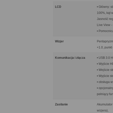
LCD
• Główny: s
100%, kąt w
Jasność re
Live View -
• Pomocnic
Wizjer
Pentapryzma
+1.0, punkt
Komunikacja i złącza
• USB 3.0 
• Wyjście H
• Wejście s
• Wyjście s
• obsługa w
• opcjonaln
pełniący f
Zasilanie
Akumulator 
wizjera),