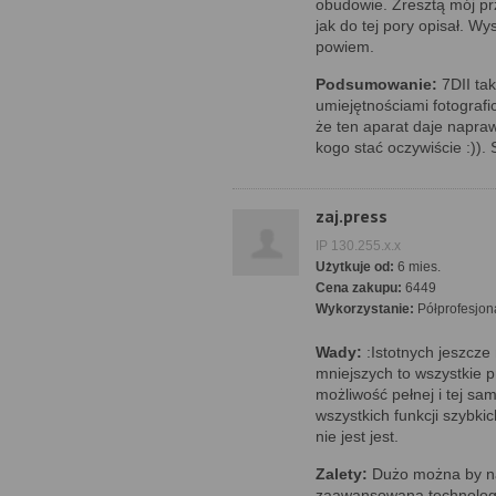
obudowie. Zresztą mój prz
jak do tej pory opisał. Wy
powiem.
Podsumowanie:
7DII tak
umiejętnościami fotografi
że ten aparat daje napra
kogo stać oczywiście :)
zaj.press
IP 130.255.x.x
Użytkuje od:
6 mies.
Cena zakupu:
6449
Wykorzystanie:
Półprofesjon
Wady:
:Istotnych jeszcze 
mniejszych to wszystkie p
możliwość pełnej i tej sam
wszystkich funkcji szybkic
nie jest jest.
Zalety:
Dużo można by na
zaawansowana technologic