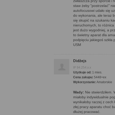
zwłaszcza przy sporcie i 
staw żeby "postrzelać" n
autofocusowi udało się uz
do wykonania, ale teraz b
się skupić na szukaniu ka
nieruchomych, to różnica 
jest dużo wygodniej, a pr
to świetny aparat dla am
podpięciu jakiegoś szkła 
USM
Didżejs
IP 94.254.x.x
Użytkuje od:
1 mies.
Cena zakupu:
5448+ex
Wykorzystanie:
Amatorskie
Wady:
Nie stwierdziłem. 
miałoby indywidualnie po
wynikałoby raczej z cech 
złej pracy aparatu choć b
dłużej pracować.