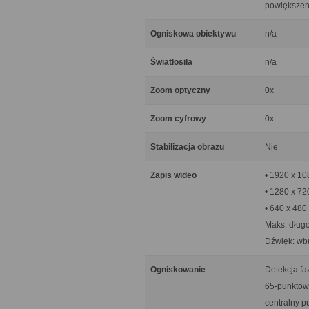
powiększeni
Ogniskowa obiektywu
n/a
Światłosiła
n/a
Zoom optyczny
0x
Zoom cyfrowy
0x
Stabilizacja obrazu
Nie
Zapis wideo
• 1920 x 108
• 1280 x 720
• 640 x 480 
Maks. długo
Dźwięk: wb
Ogniskowanie
Detekcja f
65-punktowy
centralny p