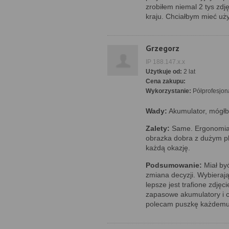
zrobiłem niemal 2 tys zd
kraju. Chciałbym mieć uż
Grzegorz
IP 188.147.x.x
Użytkuje od:
2 lat
Cena zakupu:
Wykorzystanie:
Półprofesjon
Wady:
Akumulator, mógłby
Zalety:
Same. Ergonomia 
obrazka dobra z dużym p
każdą okazję.
Podsumowanie:
Miał być
zmiana decyzji. Wybieraj
lepsze jest trafione zdję
zapasowe akumulatory i 
polecam puszkę każdemu,