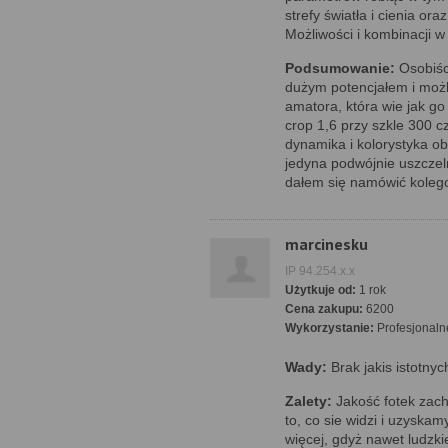
strefy światła i cienia o
Możliwości i kombinacji w
Podsumowanie:
Osobiśc
dużym potencjałem i możli
amatora, która wie jak g
crop 1,6 przy szkle 300 cz
dynamika i kolorystyka o
jedyna podwójnie uszczeln
dałem się namówić koleg
marcinesku
IP 94.254.x.x
Użytkuje od:
1 rok
Cena zakupu:
6200
Wykorzystanie:
Profesjonaln
Wady:
Brak jakis istotnyc
Zalety:
Jakość fotek zac
to, co sie widzi i uzyskam
więcej, gdyż nawet ludzkie