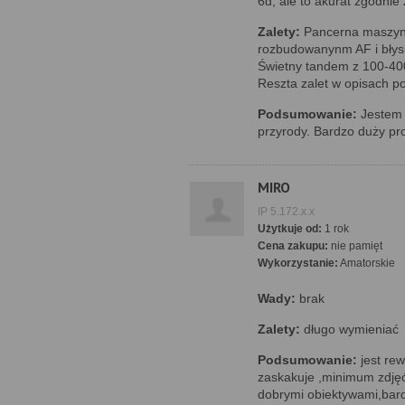
6d, ale to akurat zgodnie
Zalety:
Pancerna maszyna
rozbudowanynm AF i błys
Świetny tandem z 100-400
Reszta zalet w opisach p
Podsumowanie:
Jestem 
przyrody. Bardzo duży pr
MIRO
IP 5.172.x.x
Użytkuje od:
1 rok
Cena zakupu:
nie pamięt
Wykorzystanie:
Amatorskie
Wady:
brak
Zalety:
długo wymieniać
Podsumowanie:
jest rew
zaskakuje ,minimum zdjęć
dobrymi obiektywami,bardz