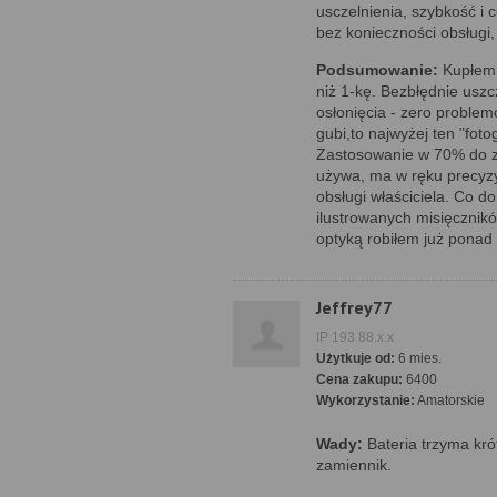
usczelnienia, szybkość i 
bez konieczności obsługi
Podsumowanie:
Kupłem 
niż 1-kę. Bezbłędnie usz
osłonięcia - zero problemó
gubi,to najwyżej ten "foto
Zastosowanie w 70% do zd
używa, ma w ręku precyzyj
obsługi właściciela. Co d
ilustrowanych misięcznikó
optyką robiłem już ponad
Jeffrey77
IP 193.88.x.x
Użytkuje od:
6 mies.
Cena zakupu:
6400
Wykorzystanie:
Amatorskie
Wady:
Bateria trzyma kró
zamiennik.