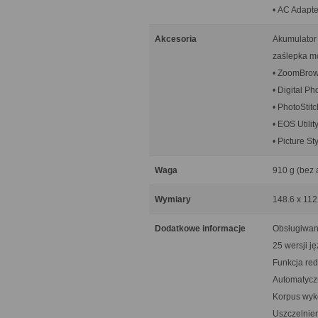
• AC Adapt
Akcesoria
Akumulator 
zaślepka m
• ZoomBrow
• Digital Ph
• PhotoStitc
• EOS Utilit
• Picture St
Waga
910 g (bez 
Wymiary
148.6 x 11
Dodatkowe informacje
Obsługiwan
25 wersji j
Funkcja red
Automatycz
Korpus wyk
Uszczelnien