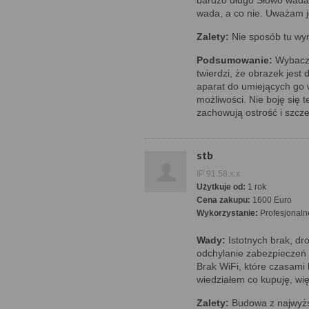
bardzo długo Słowo wada n
wada, a co nie. Uważam j
Zalety:
Nie sposób tu wymi
Podsumowanie:
Wybaczci
twierdzi, że obrazek jest d
aparat do umiejących go w
możliwości. Nie boję się 
zachowują ostrość i szc
stb
IP 91.58.x.x
Użytkuje od:
1 rok
Cena zakupu:
1600 Euro
Wykorzystanie:
Profesjonaln
Wady:
Istotnych brak, dro
odchylanie zabezpieczeń w
Brak WiFi, które czasami 
wiedziałem co kupuję, wi
Zalety:
Budowa z najwyższ