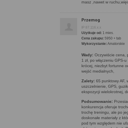
masz ,nawet w ruchu,więce
Przemog
IP 87.116.x.x
Użytkuje od:
1 mies.
Cena zakupu:
5950 + tab
Wykorzystanie:
Amatorskie
Wady:
Oczywiście cena, p
1 zł, po włączeniu GPS-u 
krócej, niezbyt fortunne 
wejść medialnych,
Zalety:
65 punktowy AF, w
uszczelnienie, GPS, guzik
ekspozycji wielokrotnej,
Podsumowanie:
Przesiad
konkurencja oferuje troch
trochę treningu, ale po je
doskonałe materiały z kt
pod tym względem nie ufa