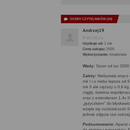
OCENY CZYTELNIKÓW (24)
Andrzej19
IP 88.156.x.x
Użytkuje od:
1 rok
Cena zakupu:
2500
Wykorzystanie:
Amatorskie
Wady:
Szum od iso 3200
Zalety:
Niebywała wręcz 
mk I i o niebo lepsza od 
mk II ale cięższy o 0,6 kg
ciągły, świetna współpraca
oraz z extenderem 1.4x II
„języczkiem” do błyskawicz
wzięła się rozdzielczość
jednak zdjęcia ciut ostrz
Podsumowanie:
Aparat 
do ptaków i zwierzaków. 