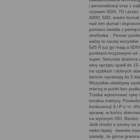
i personalizacji oraz z n
używam 5DIII, 7D i przez p
400D, 50D, średni format 
nad nim dumał i dopraco
pomiaru światła z pamięci
strefówka. . Pomiar punkt
widzę to raczej wszystki
5dS R już go mają a 5DIV
punktami krzyżowymi od -
super. Sekunda dzielona n
winy sprzętu spadł do 15-
na szybkich i dobrych obi
tamron wyrabiają do 5 kla
Wszystkie obiektywy wysł
mierzą w punkt bez pudła
Trzeba wytrenować rękę i 
tonalna matrycy. Powiedz
konkurencji S i P o +/- 4
sprawę, w końcu skierowa
na wyższym ISO. Bardzo ł
Jeśli chodzi o szumy na 
niebo lepiej - kwestia n
zasadę, że górna granica 