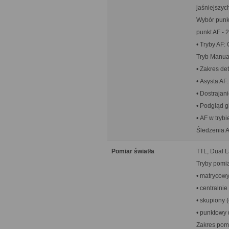
jaśniejszych
Wybór punkt
punkt AF - 
• Tryby AF:
Tryb Manua
• Zakres de
• Asysta A
• Dostrajan
• Podgląd gł
• AF w tryb
Śledzenia A
Pomiar światła
TTL, Dual L
Tryby pomia
• matrycow
• centralni
• skupiony 
• punktowy 
Zakres pomi