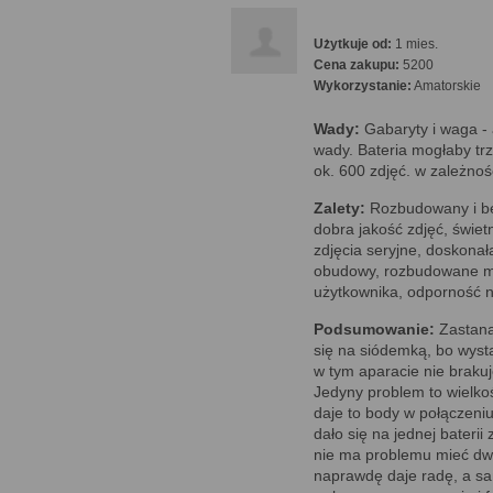
Użytkuje od:
1 mies.
Cena zakupu:
5200
Wykorzystanie:
Amatorskie
Wady:
Gabaryty i waga - a
wady. Bateria mogłaby tr
ok. 600 zdjęć. w zależnoś
Zalety:
Rozbudowany i be
dobra jakość zdjęć, świet
zdjęcia seryjne, doskonał
obudowy, rozbudowane me
użytkownika, odporność n
Podsumowanie:
Zastana
się na siódemką, bo wysta
w tym aparacie nie braku
Jedyny problem to wielko
daje to body w połączeni
dało się na jednej baterii
nie ma problemu mieć dwa
naprawdę daje radę, a s