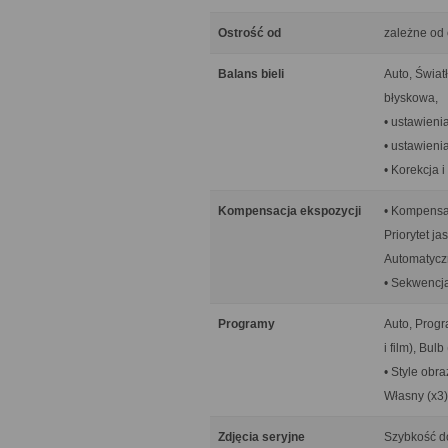
Ostrość od
zależne od
Balans bieli
Auto, Świat
błyskowa,
• ustawieni
• ustawieni
• Korekcja i
Kompensacja ekspozycji
• Kompensac
Priorytet ja
Automatyczn
• Sekwencja
Programy
Auto, Progra
i film), Bul
• Style obr
Własny (x3)
Zdjęcia seryjne
Szybkość do 