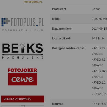
Producent
Canon
Model
EOS 7D Mar
Data premiery
2014-09-15
Liczba pikseli
20.2 Mpix
Dostępne rozdzielczości
• JPEG 3:2:
720x480
• JPEG 4:3:
640x480
• JPEG 16:9
720x408
• JPEG 1:1:
480x480
• RAW: (RA
OFERTA CYFROWE.PL
Matryca
22.4 x 15.0