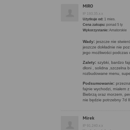
MIRO
IP 193.35.x.x
Użytkuje od:
1 mies.
Cena zakupu:
ponad 5 ty
Wykorzystanie:
Amatorskie
Wady:
jeszcze nie stwier
jeszcze dokładnie nie poz
jego możliwości podczas
Zalety:
szybki, bardzo faj
dłoni , solidna ,szczelna
rozbudowane menu, supe
Podsumowanie:
przeznac
fajnie wychodzi, miałem z
Biebrzą oraz morzem, pew
nie będzie potrzebny 7d I
Mirek
IP 91.240.x.x