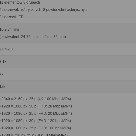
11 elementów 8 grupach
5 soczewek asferycznych, 8 powierzchni asferycznych
2 soczewki ED
10.9.34 mm
(ekwiwalent: 24-75 mm dla filmu 35 mm)
f/1.7-2.8
3.1x
4x
Tak
• 3840 × 2160 px, 25 p (4K: 100 Mbps/MP4)
• 1920 × 1080 px, 50 p (FHD: 28 Mbps/MP4)
• 1920 × 1080 px, 25 p (FHD: 20 Mbps/MP4)
• 1920 × 1080 px, 30 p (FHD: 120 bps/MP4)
• 1920 × 1080 px, 25 p (FHD: 100 bps/MP4)
• 1280 × 720 px, 25 p (HD: 10 Mbps/MP4)