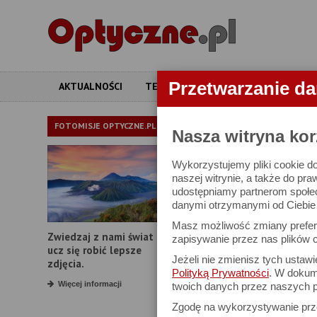
Przetwarzanie d
AKTUALNOŚCI
TESTY
ARTYKUŁY
APARATY
APARATY
FOTOMISJE OPTYCZNE.PL
Nasza witryna kor
Wykorzystujemy pliki cookie do
W bazie znajduj
naszej witrynie, a także do pra
udostępniamy partnerom społe
danymi otrzymanymi od Ciebie l
Proszę podać
Masz możliwość zmiany prefere
Zwiedzaj z nami świat i
Producent:
zapisywanie przez nas plików c
ucz się robić lepsze
Jeżeli nie zmienisz tych ustaw
Model:
zdjęcia.
Polityką Prywatności
. W dokume
Rozdzielczość:
Więcej informacji
twoich danych przez naszych p
Zgodę na wykorzystywanie pr
Zoom optyczny: