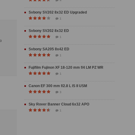
4
Svbony SV202 8x32 ED Upgraded
1
Svbony SV202 8x32 ED
1
(o
Svbony SA205 8x42 ED
1
Fujifilm Fujinon XF 18-120 mm f/4 LM PZ WR
1
Canon EF 300 mm f/2.8 L IS II USM
3
Sky Rover Banner Cloud 6x32 APO
1