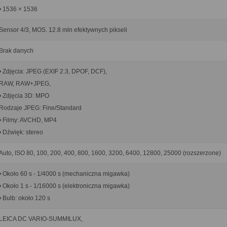
• 1536 × 1536
Sensor 4/3, MOS. 12.8 mln efektywnych pikseli
Brak danych
• Zdjęcia: JPEG (EXIF 2.3, DPOF, DCF),
RAW, RAW+JPEG,
• Zdjęcia 3D: MPO
Rodzaje JPEG: Fine/Standard
• Filmy: AVCHD, MP4
• Dźwięk: stereo
Auto, ISO 80, 100, 200, 400, 800, 1600, 3200, 6400, 12800, 25000 (rozszerzone)
• Około 60 s - 1/4000 s (mechaniczna migawka)
• Około 1 s - 1/16000 s (elektroniczna migawka)
• Bulb: około 120 s
LEICA DC VARIO-SUMMILUX,