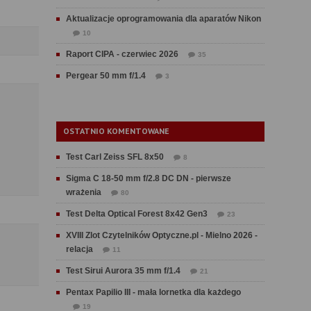
Aktualizacje oprogramowania dla aparatów Nikon
10
Raport CIPA - czerwiec 2026
35
Pergear 50 mm f/1.4
3
OSTATNIO KOMENTOWANE
Test Carl Zeiss SFL 8x50
8
Sigma C 18-50 mm f/2.8 DC DN - pierwsze
wrażenia
80
Test Delta Optical Forest 8x42 Gen3
23
XVIII Zlot Czytelników Optyczne.pl - Mielno 2026 -
relacja
11
Test Sirui Aurora 35 mm f/1.4
21
Pentax Papilio III - mała lornetka dla każdego
19