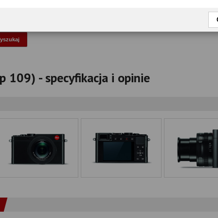
okaż tylko przetestowane modele
 109) - specyfikacja i opinie