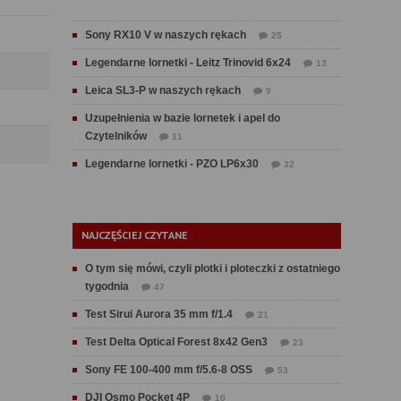
Sony RX10 V w naszych rękach
25
Legendarne lornetki - Leitz Trinovid 6x24
13
Leica SL3-P w naszych rękach
9
Uzupełnienia w bazie lornetek i apel do
Czytelników
11
Legendarne lornetki - PZO LP6x30
32
NAJCZĘŚCIEJ CZYTANE
O tym się mówi, czyli plotki i ploteczki z ostatniego
tygodnia
47
Test Sirui Aurora 35 mm f/1.4
21
Test Delta Optical Forest 8x42 Gen3
23
Sony FE 100-400 mm f/5.6-8 OSS
53
DJI Osmo Pocket 4P
10