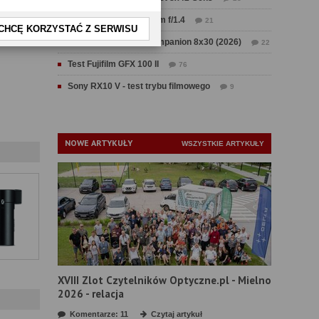
Test Sirui Aurora 35 mm f/1.4
21
CHCĘ KORZYSTAĆ Z SERWISU
Test Swarovski CL Companion 8x30 (2026)
22
Test Fujifilm GFX 100 II
76
Sony RX10 V - test trybu filmowego
9
NOWE ARTYKUŁY
WSZYSTKIE ARTYKUŁY
XVIII Zlot Czytelników Optyczne.pl - Mielno
2026 - relacja
Komentarze: 11
Czytaj artykuł