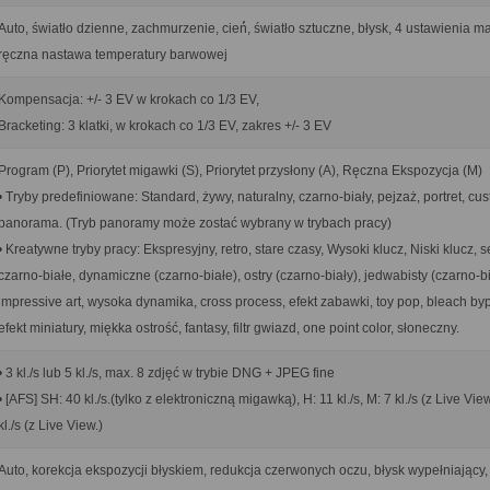
Auto, światło dzienne, zachmurzenie, cień́, światło sztuczne, błysk, 4 ustawienia m
ręczna nastawa temperatury barwowej
Kompensacja: +/- 3 EV w krokach co 1/3 EV,
Bracketing: 3 klatki, w krokach co 1/3 EV, zakres +/- 3 EV
Program (P), Priorytet migawki (S), Priorytet przysłony (A), Ręczna Ekspozycja (M)
• Tryby predefiniowane: Standard, żywy, naturalny, czarno-biały, pejzaż, portret, cu
panorama. (Tryb panoramy może zostać wybrany w trybach pracy)
• Kreatywne tryby pracy: Ekspresyjny, retro, stare czasy, Wysoki klucz, Niski klucz, s
czarno-białe, dynamiczne (czarno-białe), ostry (czarno-biały), jedwabisty (czarno-bi
impressive art, wysoka dynamika, cross process, efekt zabawki, toy pop, bleach by
efekt miniatury, miękka ostrość, fantasy, filtr gwiazd, one point color, słoneczny.
• 3 kl./s lub 5 kl./s, max. 8 zdjęć w trybie DNG + JPEG fine
• [AFS] SH: 40 kl./s.(tylko z elektroniczną migawką), H: 11 kl./s, M: 7 kl./s (z Live View
kl./s (z Live View.)
Auto, korekcja ekspozycji błyskiem, redukcja czerwonych oczu, błysk wypełniający,