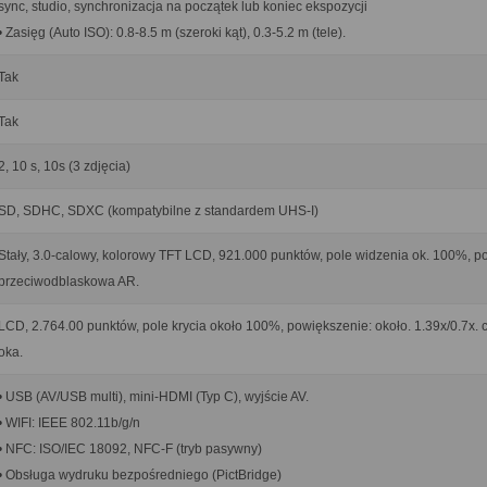
sync, studio, synchronizacja na początek lub koniec ekspozycji
• Zasięg (Auto ISO): 0.8-8.5 m (szeroki kąt), 0.3-5.2 m (tele).
Tak
Tak
2, 10 s, 10s (3 zdjęcia)
SD, SDHC, SDXC (kompatybilne z standardem UHS-I)
Stały, 3.0-calowy, kolorowy TFT LCD, 921.000 punktów, pole widzenia ok. 100%, p
przeciwodblaskowa AR.
LCD, 2.764.00 punktów, pole krycia około 100%, powiększenie: około. 1.39x/0.7x. c
oka.
• USB (AV/USB multi), mini-HDMI (Typ C), wyjście AV.
• WIFI: IEEE 802.11b/g/n
• NFC: ISO/IEC 18092, NFC-F (tryb pasywny)
• Obsługa wydruku bezpośredniego (PictBridge)