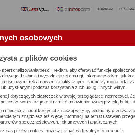
REDAKCJA
REKLAMA
anych osobowych
OBIEKTYWY
LORNETKI
SŁOWNICZEK
RANKINGI
FA
zysta z plików cookies
 spersonalizowania treści i reklam, aby oferować funkcje społeczno
e się 2455 aparatów i 10741 ocen.
widłowego działania i wygodniejszej obsługi. Informacje o tym, jak ko
cznościowym, reklamowym i analitycznym. Partnerzy mogą połączyć 
ub uzyskanymi podczas korzystania z ich usług i innych witryn.
 interesujące Cię parametry
ncji dotyczących ciasteczek w swojej przeglądarce internetowej. Je
Możesz też zrobić
ookies w twoim urządzeniu zmień ustawienia swojej przeglądarki, lu
własne porównanie aparat
ień i będziesz nadal korzystał z naszej witryny, będziemy przetwarz
ncie tym znajdziesz też więcej informacji na temat ustawień przegl
artnerów społecznościowych, reklamowych i analitycznych.
Porównaj aparaty
zez nas plików cookies możesz cofnąć w dowolnym momencie.