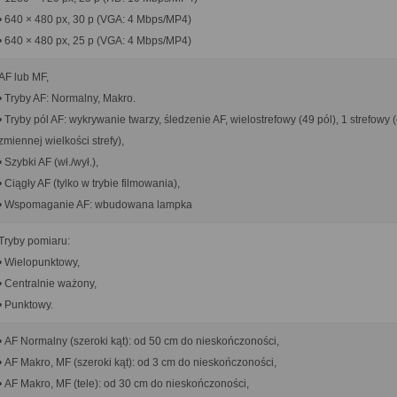
• 640 × 480 px, 30 p (VGA: 4 Mbps/MP4)
• 640 × 480 px, 25 p (VGA: 4 Mbps/MP4)
AF lub MF,
• Tryby AF: Normalny, Makro.
• Tryby pól AF: wykrywanie twarzy, śledzenie AF, wielostrefowy (49 pól), 1 strefowy 
zmiennej wielkości strefy),
• Szybki AF (wł./wył.),
• Ciągły AF (tylko w trybie filmowania),
• Wspomaganie AF: wbudowana lampka
Tryby pomiaru:
• Wielopunktowy,
• Centralnie ważony,
• Punktowy.
• AF Normalny (szeroki kąt): od 50 cm do nieskończoności,
• AF Makro, MF (szeroki kąt): od 3 cm do nieskończoności,
• AF Makro, MF (tele): od 30 cm do nieskończoności,