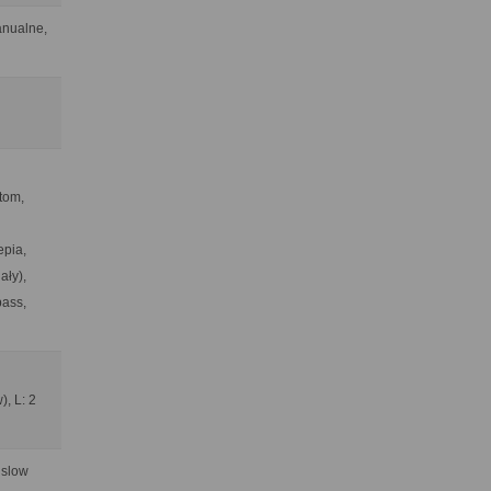
anualne,
stom,
epia,
ały),
pass,
), L: 2
 slow