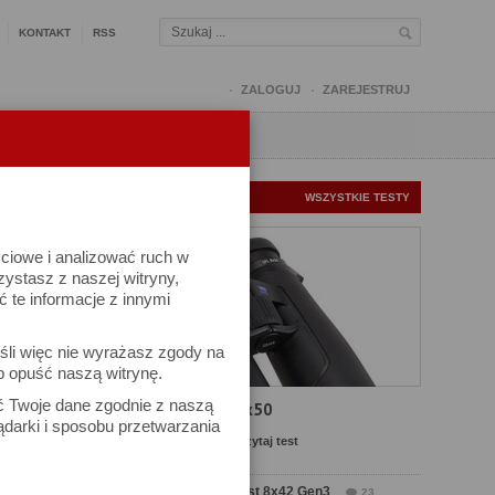
KONTAKT
RSS
ZALOGUJ
ZAREJESTRUJ
Q
FORUM
FOTOMISJE
NOWE TESTY
WSZYSTKIE TESTY
ściowe i analizować ruch w
rzystasz z naszej witryny,
te informacje z innymi
śli więc nie wyrażasz zgody na
b opuść naszą witrynę.
ów
ać Twoje dane zgodnie z naszą
Test Carl Zeiss SFL 8x50
ądarki i sposobu przetwarzania
Komentarze: 8
Czytaj test
Test Delta Optical Forest 8x42 Gen3
23