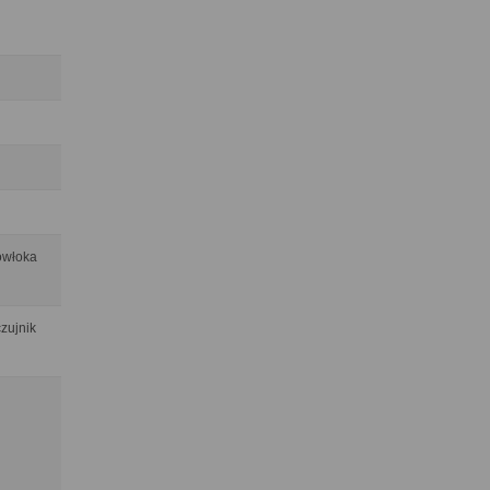
owłoka
zujnik