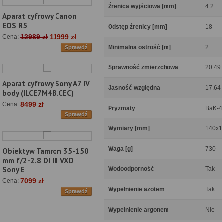
Źrenica wyjściowa [mm]
4.2
Aparat cyfrowy Canon
EOS R5
Odstęp źrenicy [mm]
18
12989 zł
11999 zł
Cena:
Minimalna ostrość [m]
2
Sprawdź
Sprawność zmierzchowa
20.49
Aparat cyfrowy Sony A7 IV
Jasność względna
17.64
body (ILCE7M4B.CEC)
8499 zł
Cena:
Pryzmaty
BaK-4
Sprawdź
Wymiary [mm]
140x1
Waga [g]
730
Obiektyw Tamron 35-150
mm f/2-2.8 DI III VXD
Sony E
Wodoodporność
Tak
7099 zł
Cena:
Wypełnienie azotem
Tak
Sprawdź
Wypełnienie argonem
Nie