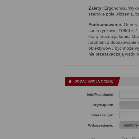
Zalety:
Ergonomia. Wykona
szerokie pole widzenia, b
Podsumowanie:
Generaln
cenie rynkowej /1990 zł /
którą można ją kupić. Mu
/problem z dopasowaniem
obiektywów / być może wy
nie przeszkadzają wady o 
DODAJ SWOJĄ OCENĘ
Imię/Pseudonim
Użytkuję od:
Cena zakupu:
Wykorzystanie: