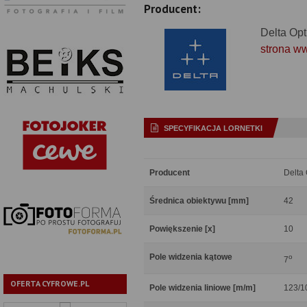
Producent:
Delta Opt
strona w
SPECYFIKACJA LORNETKI
Producent
Delta 
Średnica obiektywu [mm]
42
Powiększenie [x]
10
Pole widzenia kątowe
o
7
OFERTA CYFROWE.PL
Pole widzenia liniowe [m/m]
123/1