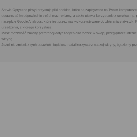
Serwis Optyczne.pl wykorzystuje pliki cookies, które są zapisywane na Twoim komputerze
dostarczać im odpowiednie treści oraz reklamy, a także ułatwia korzystanie z serwisu, 
narzędzie Google Analytics, które jest przez nas wykorzystywane do zbierania statystyk. 
urządzenia, z którego korzystasz.
Masz możliwość zmiany preferencji dotyczących ciasteczek w swojej przeglądarce internet
witrynę.
Jeżeli nie zmienisz tych ustawień i będziesz nadal korzystał z naszej witryny, będziemy 