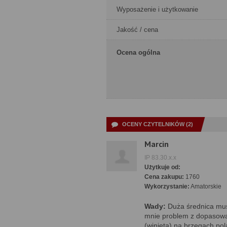
Wyposażenie i użytkowanie
Jakość / cena
Ocena ogólna
OCENY CZYTELNIKÓW (2)
Marcin
IP 83.30.x.x
Użytkuje od:
Cena zakupu:
1760
Wykorzystanie:
Amatorskie
Wady:
Duża średnica mus
mnie problem z dopasow
(winieta) na brzegach pola