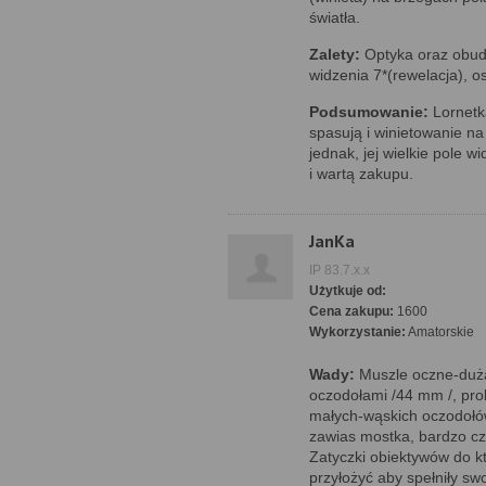
światła.
Zalety:
Optyka oraz obudo
widzenia 7*(rewelacja), o
Podsumowanie:
Lornetk
spasują i winietowanie n
jednak, jej wielkie pole w
i wartą zakupu.
JanKa
IP 83.7.x.x
Użytkuje od:
Cena zakupu:
1600
Wykorzystanie:
Amatorskie
Wady:
Muszle oczne-duża
oczodołami /44 mm /, pr
małych-wąskich oczodołó
zawias mostka, bardzo czu
Zatyczki obiektywów do k
przyłożyć aby spełniły sw