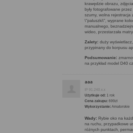
krawędzie obrazu, zdjęci
były fotografowane przez s
szumy, wolna rejestracja 
\"paluszki\", wyprane kolo
manualnego, beznadziejn
wideo, przestarzała mat
Zalety:
duży wyświetlacz,
przypinany do korpusu apa
Podsumowanie:
zmarnowa
na przykład model D40 c
aaa
IP 91.240.x.x
Użytkuje od:
1 rok
Cena zakupu:
699zł
Wykorzystanie:
Amatorskie
Wady:
Rybie oko na każdy
na ruchu, przypadkowe us
różnych punktach, perman