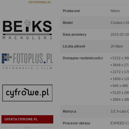
Producent
Nikon
Model
Coolpix L3
Data premiery
2015-02-10
Liczba pikseli
20 Mpix
Dostępne rozdzielczości
• 5152 x 38
• 3648 x 27
• 2272 x 17
• 1600 x 12
• 640 x 480
• 5120 x 28
• 3864 x 38
Matryca
1/2.3-cala C
OFERTA CYFROWE.PL
Procesor obrazu
EXPEED C