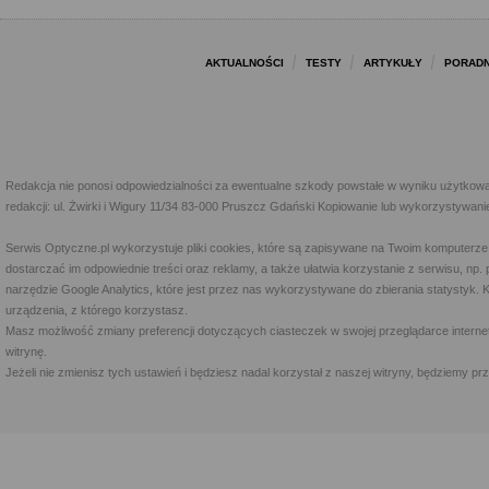
AKTUALNOŚCI
TESTY
ARTYKUŁY
PORADN
Redakcja nie ponosi odpowiedzialności za ewentualne szkody powstałe w wyniku użytkowa
redakcji: ul. Żwirki i Wigury 11/34 83-000 Pruszcz Gdański Kopiowanie lub wykorzystywan
Serwis Optyczne.pl wykorzystuje pliki cookies, które są zapisywane na Twoim komputerze
dostarczać im odpowiednie treści oraz reklamy, a także ułatwia korzystanie z serwisu, 
narzędzie Google Analytics, które jest przez nas wykorzystywane do zbierania statystyk. 
urządzenia, z którego korzystasz.
Masz możliwość zmiany preferencji dotyczących ciasteczek w swojej przeglądarce internet
witrynę.
Jeżeli nie zmienisz tych ustawień i będziesz nadal korzystał z naszej witryny, będziemy 