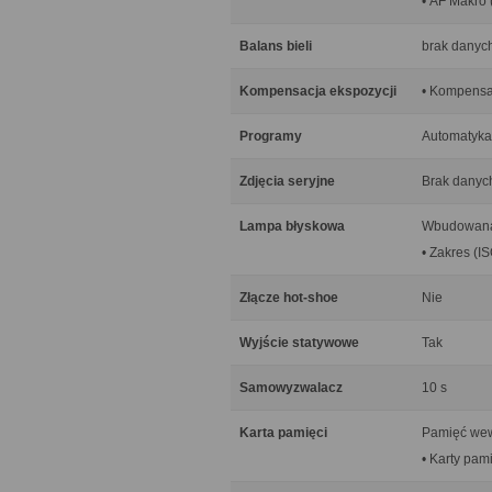
• AF Makro 
Balans bieli
brak danyc
Kompensacja ekspozycji
• Kompensac
Programy
Automatyka
Zdjęcia seryjne
Brak danyc
Lampa błyskowa
Wbudowana
• Zakres (IS
Złącze hot-shoe
Nie
Wyjście statywowe
Tak
Samowyzwalacz
10 s
Karta pamięci
Pamięć wew
• Karty pam