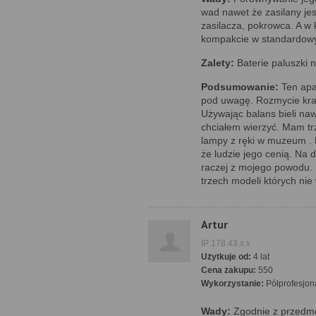
wad nawet że zasilany jes
zasilacza, pokrowca. A w k
kompakcie w standardow
Zalety:
Baterie paluszki n
Podsumowanie:
Ten apar
pod uwagę. Rozmycie kra
Używając balans bieli nawe
chciałem wierzyć. Mam trzy
lampy z ręki w muzeum . D
że ludzie jego cenią. Na 
raczej z mojego powodu. 
trzech modeli których ni
Artur
IP 178.43.x.x
Użytkuje od:
4 lat
Cena zakupu:
550
Wykorzystanie:
Półprofesjon
Wady:
Zgodnie z przedm