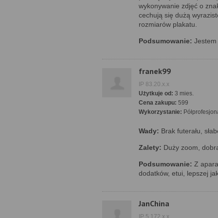
wykonywanie zdjęć o znak
cechują się dużą wyrazis
rozmiarów plakatu.
Podsumowanie:
Jestem 
franek99
IP 83.20.x.x
Użytkuje od:
3 mies.
Cena zakupu:
599
Wykorzystanie:
Półprofesjon
Wady:
Brak futerału, słab
Zalety:
Duży zoom, dobra
Podsumowanie:
Z apara
dodatków, etui, lepszej ja
JanChina
IP 5.172.x.x