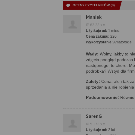
OCENY CZYTELNIKÓW (9)
Maniek
IP 83.23.x.x
Użytkuje od:
1 mies.
Cena zakupu:
220
Wykorzystanie:
Amatorskie
Wady:
Wolny, jakby to nie
zdjęcia podgląd podczas k
następnego, to chore. Moż
podróbka? Wstyd dla firmy
Zalety:
Cena, ale i tak z
sprzedania a nie robienia 
Podsumowanie:
Równie n
SarenG
IP 5.173.x.x
Użytkuje od:
2 lat