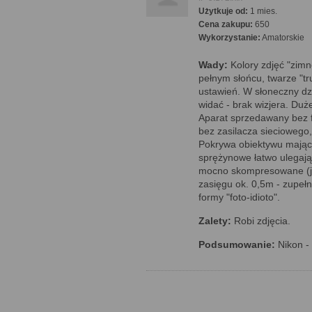
Użytkuje od:
1 mies.
Cena zakupu:
650
Wykorzystanie:
Amatorskie
Wady:
Kolory zdjęć "zimn
pełnym słońcu, twarze "tr
ustawień. W słoneczny dzi
widać - brak wizjera. Duż
Aparat sprzedawany bez f
bez zasilacza sieciowego,
Pokrywa obiektywu mająca
sprężynowe łatwo ulegają 
mocno skompresowane (jpg
zasięgu ok. 0,5m - zupeł
formy "foto-idioto".
Zalety:
Robi zdjęcia.
Podsumowanie:
Nikon -