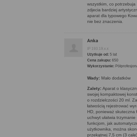
wszystkim, co potrzebuja
zdjecia bardziej artysty
aparat dla typowego Kowal
nie bez znaczenia.
Anka
IP 193.19.x.x
Użytkuje od:
5 lat
Cena zakupu:
650
Wykorzystanie:
Półprofesjon
Wady:
Mało dodatków
Zalety:
Aparat o klasyczn
swojej kompaktowej konst
o rozdzielczości 20 ml. 
łatwością rejestrować wyra
HD, ponieważ skuteczna f
uchwyt ułatwia trzymanie 
funkcjom, jak automatycz
użytkownika, można skon
przekątnej 7,5 cm (3 cale