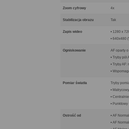
Zoom cyfrowy
4x
Stabilizacja obrazu
Tak
Zapis wideo
• 1280 x 72
• 640x480 
Ogniskowanie
AF oparty o
• Tryby pól
• Tryby AF:
• Wspomaga
Pomiar światła
Tryby pomia
• Matrycowy
• Centralni
• Punktowy 
Ostrość od
• AF Normal
• AF Normal