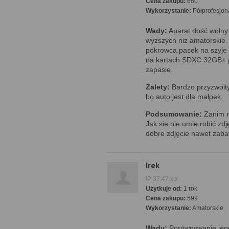
Cena zakupu:
680
Wykorzystanie:
Półprofesjon
Wady:
Aparat dość wolny
wyższych niż amatorskie. 
pokrowca.pasek na szyje 
na kartach SDXC 32GB+ p
zapasie.
Zalety:
Bardzo przyzwoit
bo auto jest dla małpek.
Podsumowanie:
Zanim n
Jak sie nie umie robić zdj
dobre zdjęcie nawet zaba
Irek
IP 37.47.x.x
Użytkuje od:
1 rok
Cena zakupu:
599
Wykorzystanie:
Amatorskie
Wady:
Porównywanie jego 