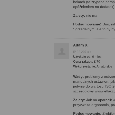
bokach (ta zrypana persp
opóźnieniem na dodatek)
Zalety:
nie ma
Podsumowanie:
Dno, ni
Sprzedałbym, ale to by b
Adam X.
IP 92.207.x.x
Użytkuje od:
6 mies.
Cena zakupu:
£ 70
Wykorzystanie:
Amatorskie
Wady:
problemy z ostrze
manualnych ustawien, ja
jedynie do wartosci ISO 2
szczegolowy wyswietlacz,
Zalety:
Jak na aparacik w
przyzwoita ergonomia, pr
Podsumowanie:
Zrobile