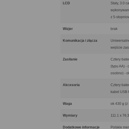
LCD
Stały, 3.0 
wykonywani
z 5-stopnio
Wizjer
brak
Komunikacja i złącza
Uniwersaln
wejście zas
Zasilanie
Cztery bate
(typu AA) -
osobno) - o
Akcesoria
Cztery bate
kabel USB 
Waga
ok 430 g (z 
Wymiary
111.1 x 76.
Dodatkowe informacje
Polskie me