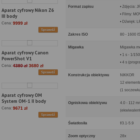
Format zapisu
• Zdjęcia: 
Aparat cyfrowy Nikon Z6
• Filmy: M
III body
• Dźwięk: 
9999 zł
Cena:
Sprawdź
Zakres ISO
80 - 1600 I
Migawka
Migawka me
Aparat cyfrowy Canon
• 1 s - 1/15
PowerShot V1
• 4 s (prog
4380 zł
3680 zł
Cena:
Sprawdź
Konstrukcja obiektywu
NIKKOR
12 element
(1 soczewka
Aparat cyfrowy OM
System OM-1 II body
Ogniskowa obiektywu
4.0 - 112 
9671 zł
Cena:
(ekwiwalent
Sprawdź
Światłosiła
f/3.1-5.9
Zoom optyczny
28x