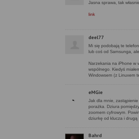
Jasna sprawa, tak własnie
link
deel77
Mi się podobają te telefo
lub coś od Samsunga, ale 
Narzekania na iPhone w wi
wspólnego. Kiedyś miałe
Windowsem (z Linuxem te
eMGie
Jak dla mnie, zastąpieni
porażka. Dziura pomiędz
zoomem cyfrowym. Powinn
dziurkę od klucza i drugą
Bahrd