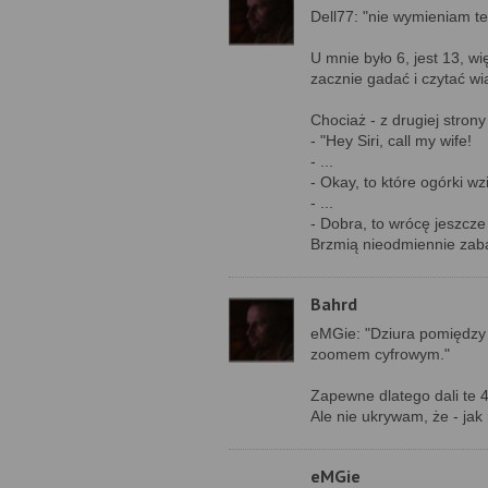
Dell77: "nie wymieniam te
U mnie było 6, jest 13, w
zacznie gadać i czytać 
Chociaż - z drugiej strony
- "Hey Siri, call my wife!
- ...
- Okay, to które ogórki wz
- ...
- Dobra, to wrócę jeszcze
Brzmią nieodmiennie zaba
Bahrd
eMGie: "Dziura pomiędzy
zoomem cyfrowym."
Zapewne dlatego dali te 
Ale nie ukrywam, że - jak
eMGie