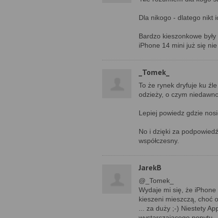
Dla nikogo - dlatego nikt 
Bardzo kieszonkowe były i
iPhone 14 mini już się nie
_Tomek_
To że rynek dryfuje ku ź
odzieży, o czym niedawno
Lepiej powiedz gdzie nos
No i dzięki za podpowiedź,
współczesny.
JarekB
@_Tomek_
Wydaje mi się, że iPhone 
kieszeni mieszczą, choć o
... za duży ;-) Niestety 
wystarczającego popytu