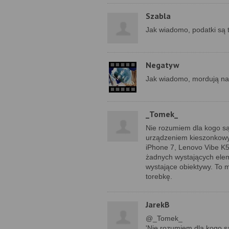
Szabla
Jak wiadomo, podatki są 
Negatyw
Jak wiadomo, mordują na 
_Tomek_
Nie rozumiem dla kogo s
urządzeniem kieszonkowym
iPhone 7, Lenovo Vibe K
żadnych wystających elem
wystające obiektywy. To 
torebkę.
JarekB
@_Tomek_
'Nie rozumiem dla kogo s