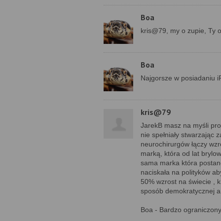
Boa
kris@79, my o zupie, Ty o
Boa
Najgorsze w posiadaniu iP
kris@79
JarekB masz na myśli pro
nie spełniały stwarzając z
neurochirurgów łączy wzr
marką, która od lat brylo
sama marka która postanow
naciskała na polityków ab
50% wzrost na świecie , 
sposób demokratycznej a
Boa - Bardzo ograniczony