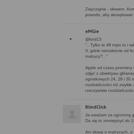
Zwyczajnie - słowem. Kome
powodu, aby akceptować a
eMGie
@lord13
"...Tylko te 48 mpix to i 
V, gdzie niezależnie od li
matrycy?..."
Apple od czasu premiery 
zdjęć z obiektywu główneg
ogniskowych 24, 28 i 35 
rozdzielczości niż zwykłe
rzeczywiste rozdzielczości
BlindClick
Ja uważam za ogromną gł
Da się to zmniejszyć do 1
Ani słowa o matrycach, o 