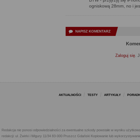
BTW - przyjrzyj się iPhon
ogniskową 28mm, no i jest 
NAPISZ KOMENTARZ
Komen
Zaloguj się
. 
AKTUALNOŚCI
TESTY
ARTYKUŁY
PORADN
Redakcja nie ponosi odpowiedzialności za ewentualne szkody powstałe w wyniku użytkowa
redakcji: ul. Żwirki i Wigury 11/34 83-000 Pruszcz Gdański Kopiowanie lub wykorzystywan