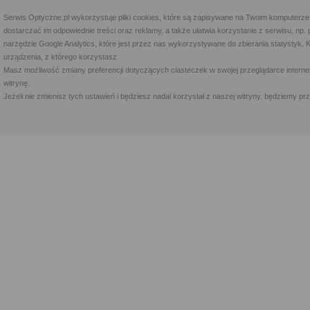
Serwis Optyczne.pl wykorzystuje pliki cookies, które są zapisywane na Twoim komputerze
dostarczać im odpowiednie treści oraz reklamy, a także ułatwia korzystanie z serwisu, 
narzędzie Google Analytics, które jest przez nas wykorzystywane do zbierania statystyk. 
urządzenia, z którego korzystasz.
Masz możliwość zmiany preferencji dotyczących ciasteczek w swojej przeglądarce internet
witrynę.
Jeżeli nie zmienisz tych ustawień i będziesz nadal korzystał z naszej witryny, będziemy 