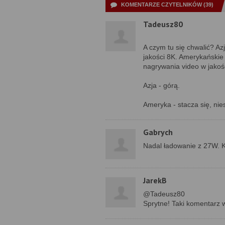
KOMENTARZE CZYTELNIKÓW (39)
Tadeusz80
A czym tu się chwalić? Az
jakości 8K. Amerykańskie 
nagrywania video w jakoś
Azja - górą.
Ameryka - stacza się, nies
Gabrych
Nadal ładowanie z 27W. Ka
JarekB
@Tadeusz80
Sprytne! Taki komentarz w 