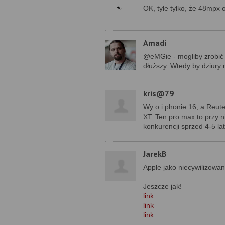
OK, tyle tylko, że 48mpx
Amadi
@eMGie - mogliby zrobić j
dłuższy. Wtedy by dziury 
kris@79
Wy o i phonie 16, a Reut
XT. Ten pro max to przy 
konkurencji sprzed 4-5 lat
JarekB
Apple jako niecywilizowan
Jeszcze jak!
link
link
link