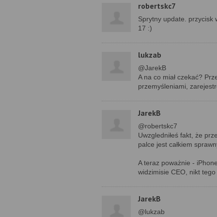
robertskc7
Sprytny update. przycisk
17 :)
lukzab
@JarekB
A na co miał czekać? Prze
przemyśleniami, zarejestro
JarekB
@robertskc7
Uwzgledniłeś fakt, że prz
palce jest całkiem sprawn
A teraz poważnie - iPhone
widzimisie CEO, nikt tego 
JarekB
@lukzab