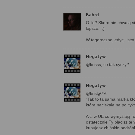
Bahrd
O ile? Skoro nie chwalą się
lepsze.. ;)
W tegorocznej edycji ist
Negatyw
@krisss, co tak syczy?
Negatyw
@kris@79:
"Tak to ta sama marka któ
która naciskała na polity
A ci w UE co wymyślają ró
ostatecznie Ty płacisz te 
kupujesz chińskie podróbk