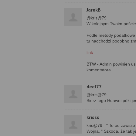
JarekB
@kris@79
W kolejnym Twoim poście 
Podłe metody podatkowe st
tu nadchodzi podobno zm
link
BTW - Admin powinien us
komentatora.
deel77
@kris@79
Bierz tego Huawei póki jes
krisss
kris@79 - " To od zawsze
Wojna. " Szkoda, że tak j