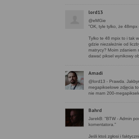
lord13
@eMGie
"OK, tyle tylko, że 48mp
Tylko te 48 mpix to i tak 
gdzie niezależnie od licz
matrycy? Moim zdaniem ni
dawać piksel wynikowy obr
Amadi
@lord13 - Prawda. Jakby
megapikselowe zdjęcia to
nie mam 200-megapikselo
Bahrd
JarekB: "BTW - Admin pow
komentatora."
Jeśli ktoś zgłosi i faktyc