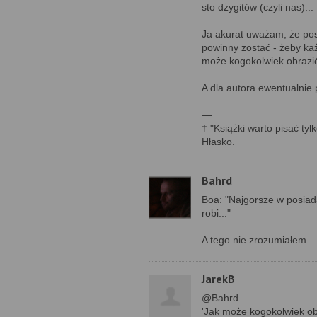
sto dżygitów (czyli nas)...
Ja akurat uważam, że post
powinny zostać - żeby ka
może kogokolwiek obrazi
A dla autora ewentualnie p
—
† "Książki warto pisać tyl
Hłasko.
Bahrd
Boa: "Najgorsze w posiada
robi..."
A tego nie zrozumiałem... 
JarekB
@Bahrd
'Jak może kogokolwiek ob