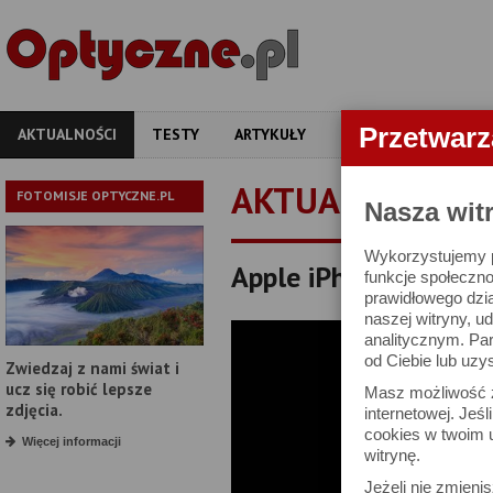
Przetwar
AKTUALNOŚCI
TESTY
ARTYKUŁY
APARATY
OBIEKT
AKTUALNOŚCI
FOTOMISJE OPTYCZNE.PL
Nasza wit
Wykorzystujemy pl
Apple iPhone 16
funkcje społeczno
prawidłowego dzia
naszej witryny, 
analitycznym. Pa
od Ciebie lub uzy
Zwiedzaj z nami świat i
ucz się robić lepsze
Masz możliwość z
zdjęcia.
internetowej. Jeś
cookies w twoim u
Więcej informacji
witrynę.
Jeżeli nie zmienis