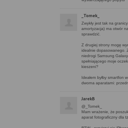
_Tomek_
Zwykły jest tak na granic
amortyzacja) ma otwór n
sprawdzić.
Z drugiej strony mogę wyd
idealnie dopasowanego. Z
niedrogi Samsung Galaxy 
spełniającego moje oczeki
kieszeni?
Ideałem byłby smartfon w
dwoma aparatami: przedn
JarekB
@_Tomek_
Mam wrażenie, że poszukuj
aparat fotograficzny dla t