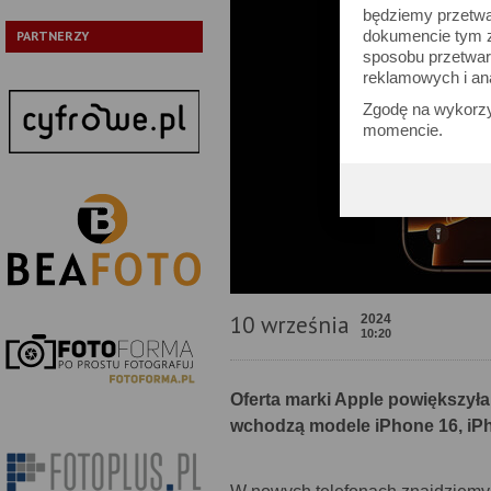
będziemy przetwa
dokumencie tym zn
PARTNERZY
sposobu przetwar
reklamowych i an
Zgodę na wykorzy
momencie.
10 września
2024
10:20
Oferta marki Apple powiększyła
wchodzą modele iPhone 16, iPh