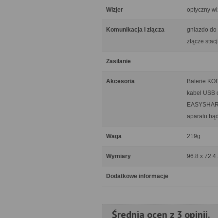
Wizjer
optyczny wi
Komunikacja i złącza
gniazdo do 
złącze stac
Zasilanie
Akcesoria
Baterie KOD
kabel USB 
EASYSHARE, 
aparatu bą
Waga
219g
Wymiary
96.8 x 72.4
Dodatkowe informacje
Średnia ocen z 3 opinii.