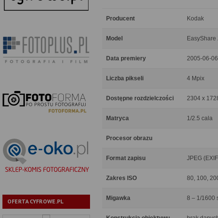
Producent
Kodak
Model
EasyShare
Data premiery
2005-06-06
Liczba pikseli
4 Mpix
Dostępne rozdzielczości
2304 x 172
Matryca
1/2.5 cala
Procesor obrazu
Format zapisu
JPEG (EXIF
Zakres ISO
80, 100, 20
Migawka
8 – 1/1600 
OFERTA CYFROWE.PL