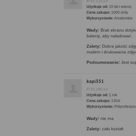
IP 91.214.x.x
Użytkuje od:
10 lat i wiecej
Cena zakupu:
1000 złoty
Wykorzystanie:
Amatorskie
Wady:
Brak ekranu dotyk
baterię, aby naładować.
Zalety:
Dobra jakość zdję
mailem i drukowania zdję
Podsumowanie:
Jest su
kapi351
IP 81.190.x.x
Użytkuje od:
1 rok
Cena zakupu:
130zł
Wykorzystanie:
Półprofesjon
Wady:
nie ma
Zalety:
cało kształt