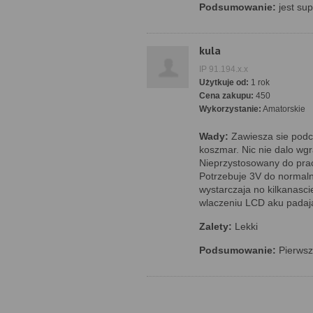
Podsumowanie:
jest sup
kula
IP 91.194.x.x
Użytkuje od:
1 rok
Cena zakupu:
450
Wykorzystanie:
Amatorskie
Wady:
Zawiesza sie podcz
koszmar. Nic nie dalo wg
Nieprzystosowany do prac
Potrzebuje 3V do normaln
wystarczaja no kilkanasci
wlaczeniu LCD aku padaja
Zalety:
Lekki
Podsumowanie:
Pierwszy