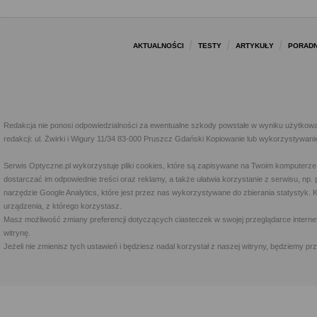
AKTUALNOŚCI
TESTY
ARTYKUŁY
PORADN
Redakcja nie ponosi odpowiedzialności za ewentualne szkody powstałe w wyniku użytkowa
redakcji: ul. Żwirki i Wigury 11/34 83-000 Pruszcz Gdański Kopiowanie lub wykorzystywan
Serwis Optyczne.pl wykorzystuje pliki cookies, które są zapisywane na Twoim komputerze
dostarczać im odpowiednie treści oraz reklamy, a także ułatwia korzystanie z serwisu, 
narzędzie Google Analytics, które jest przez nas wykorzystywane do zbierania statystyk. 
urządzenia, z którego korzystasz.
Masz możliwość zmiany preferencji dotyczących ciasteczek w swojej przeglądarce internet
witrynę.
Jeżeli nie zmienisz tych ustawień i będziesz nadal korzystał z naszej witryny, będziemy 