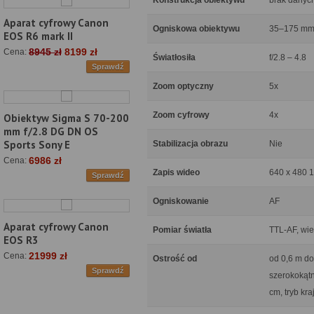
Konstrukcja obiektywu
brak danyc
Aparat cyfrowy Canon
Ogniskowa obiektywu
35–175 mm 
EOS R6 mark II
8945 zł
8199 zł
Cena:
Światłosiła
f/2.8 – 4.8
Sprawdź
Zoom optyczny
5x
Zoom cyfrowy
4x
Obiektyw Sigma S 70-200
mm f/2.8 DG DN OS
Sports Sony E
Stabilizacja obrazu
Nie
6986 zł
Cena:
Zapis wideo
640 x 480 13
Sprawdź
Ogniskowanie
AF
Aparat cyfrowy Canon
Pomiar światła
TTL-AF, wie
EOS R3
21999 zł
Cena:
Ostrość od
od 0,6 m do
Sprawdź
szerokokąt
cm, tryb kr