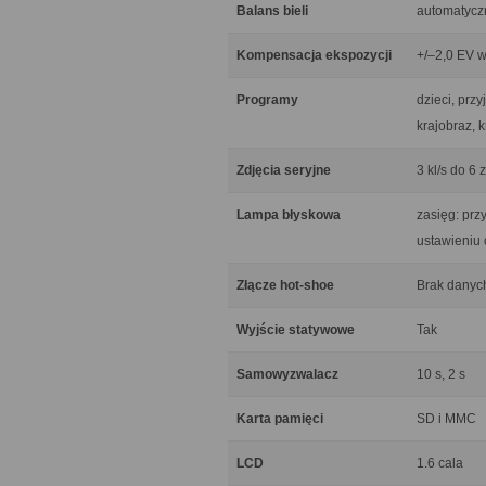
Balans bieli
automatyczn
Kompensacja ekspozycji
+/–2,0 EV w
Programy
dzieci, przy
krajobraz, 
Zdjęcia seryjne
3 kl/s do 6 
Lampa błyskowa
zasięg: prz
ustawieniu 
Złącze hot-shoe
Brak danyc
Wyjście statywowe
Tak
Samowyzwalacz
10 s, 2 s
Karta pamięci
SD i MMC
LCD
1.6 cala