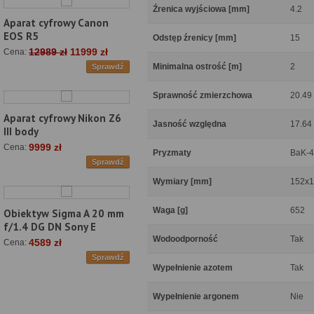
Źrenica wyjściowa [mm]
4.2
Aparat cyfrowy Canon
EOS R5
Odstęp źrenicy [mm]
15
12989 zł
11999 zł
Cena:
Minimalna ostrość [m]
2
Sprawdź
Sprawność zmierzchowa
20.49
Aparat cyfrowy Nikon Z6
Jasność względna
17.64
III body
9999 zł
Cena:
Pryzmaty
BaK-4
Sprawdź
Wymiary [mm]
152x
Waga [g]
652
Obiektyw Sigma A 20 mm
f/1.4 DG DN Sony E
Wodoodporność
Tak
4589 zł
Cena:
Sprawdź
Wypełnienie azotem
Tak
Wypełnienie argonem
Nie