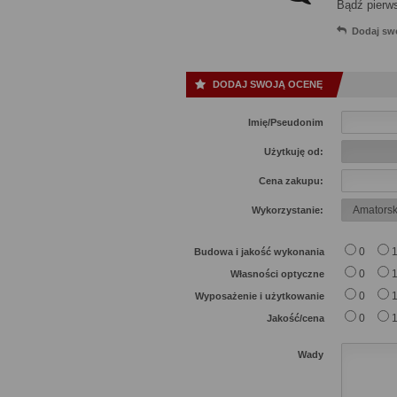
Bądź pierw
Dodaj sw
DODAJ SWOJĄ OCENĘ
Imię/Pseudonim
Użytkuję od:
Cena zakupu:
Wykorzystanie:
0
Budowa i jakość wykonania
0
Własności optyczne
0
Wyposażenie i użytkowanie
0
Jakość/cena
Wady