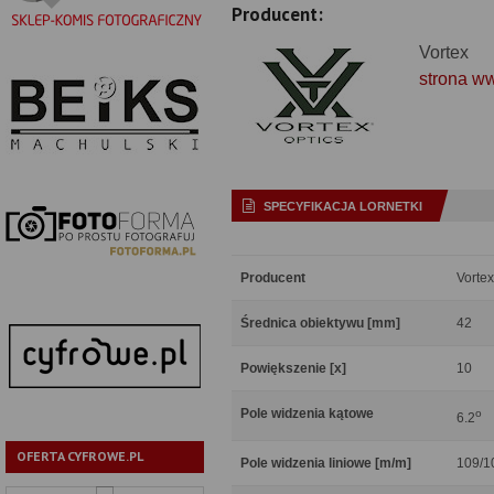
Producent:
Vortex
strona w
SPECYFIKACJA LORNETKI
Producent
Vortex
Średnica obiektywu [mm]
42
Powiększenie [x]
10
Pole widzenia kątowe
o
6.2
OFERTA CYFROWE.PL
Pole widzenia liniowe [m/m]
109/1