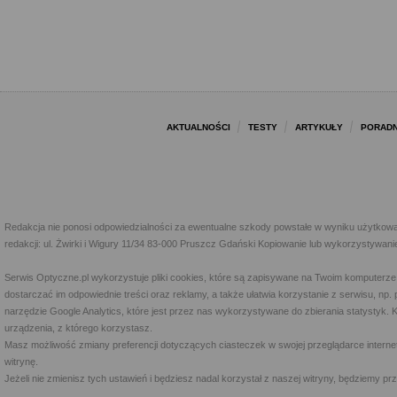
AKTUALNOŚCI
TESTY
ARTYKUŁY
PORADN
Redakcja nie ponosi odpowiedzialności za ewentualne szkody powstałe w wyniku użytkowa
redakcji: ul. Żwirki i Wigury 11/34 83-000 Pruszcz Gdański Kopiowanie lub wykorzystywan
Serwis Optyczne.pl wykorzystuje pliki cookies, które są zapisywane na Twoim komputerze
dostarczać im odpowiednie treści oraz reklamy, a także ułatwia korzystanie z serwisu, 
narzędzie Google Analytics, które jest przez nas wykorzystywane do zbierania statystyk. 
urządzenia, z którego korzystasz.
Masz możliwość zmiany preferencji dotyczących ciasteczek w swojej przeglądarce internet
witrynę.
Jeżeli nie zmienisz tych ustawień i będziesz nadal korzystał z naszej witryny, będziemy 