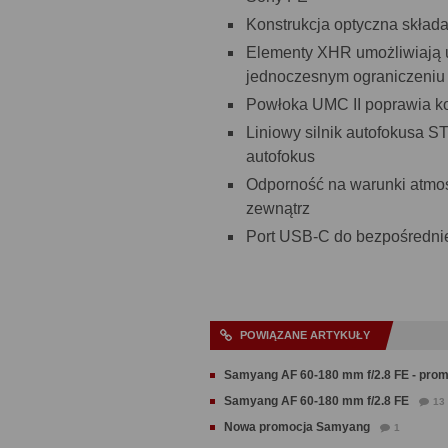
Konstrukcja optyczna skład
Elementy XHR umożliwiają u
jednoczesnym ograniczeniu 
Powłoka UMC II poprawia kon
Liniowy silnik autofokusa ST
autofokus
Odporność na warunki atmo
zewnątrz
Port USB-C do bezpośrednie
POWIĄZANE ARTYKUŁY
Samyang AF 60-180 mm f/2.8 FE - pro
Samyang AF 60-180 mm f/2.8 FE
13
Nowa promocja Samyang
1