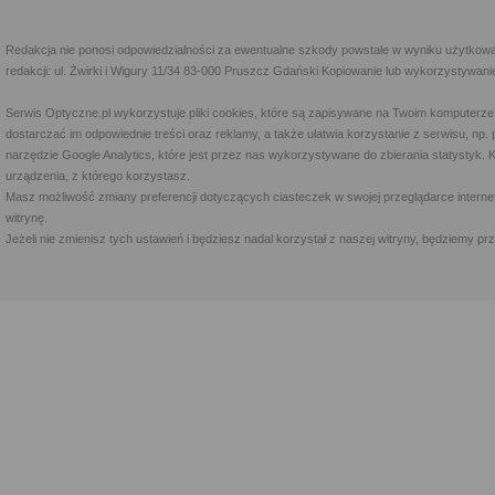
Redakcja nie ponosi odpowiedzialności za ewentualne szkody powstałe w wyniku użytkowa
redakcji: ul. Żwirki i Wigury 11/34 83-000 Pruszcz Gdański Kopiowanie lub wykorzystywan
Serwis Optyczne.pl wykorzystuje pliki cookies, które są zapisywane na Twoim komputerze
dostarczać im odpowiednie treści oraz reklamy, a także ułatwia korzystanie z serwisu, 
narzędzie Google Analytics, które jest przez nas wykorzystywane do zbierania statystyk. 
urządzenia, z którego korzystasz.
Masz możliwość zmiany preferencji dotyczących ciasteczek w swojej przeglądarce internet
witrynę.
Jeżeli nie zmienisz tych ustawień i będziesz nadal korzystał z naszej witryny, będziemy 