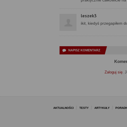
praktycznie całkowicie n
leszek3
ikit, kiedyś przegapiłem d
NAPISZ KOMENTARZ
Komen
Zaloguj się
. 
AKTUALNOŚCI
TESTY
ARTYKUŁY
PORADN