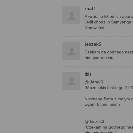
rhalf
A wróć, to kit od ich apar
Jeśli chodzi o Samyanga 
filmowców.
leszek3
Czekam na godnego następ
nie upieram się.
ikit
@ JarekB
"Może jakiś test tego 2.
Nieznana firma z małym o
wybór fajnie mieć:)
@ leszek3
"Czekam na godnego nastę
nie upieram się."