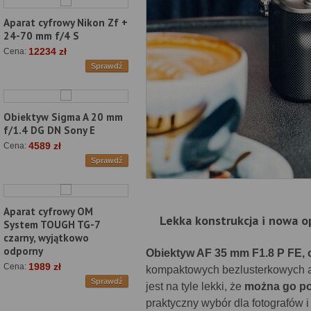
Aparat cyfrowy Nikon Zf +
24-70 mm f/4 S
12234 zł
Cena:
Sprawdź
Obiektyw Sigma A 20 mm
f/1.4 DG DN Sony E
4589 zł
Cena:
Sprawdź
Aparat cyfrowy OM
Lekka konstrukcja i nowa 
System TOUGH TG-7
czarny, wyjątkowo
odporny
Obiektyw AF 35 mm F1.8 P FE, o
1989 zł
Cena:
kompaktowych bezlusterkowych ap
Sprawdź
jest na tyle lekki, że
można go po
praktyczny wybór dla fotografów i