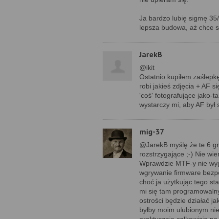
Ja bardzo lubię sigmę 35/
lepsza budowa, aż chce s
JarekB
@ikit
Ostatnio kupiłem zaślepk
robi jakieś zdjęcia + AF 
'coś' fotografujące jako
wystarczy mi, aby AF był
mig-37
@JarekB myślę że te 6 g
rozstrzygające ;-) Nie w
Wprawdzie MTF-y nie wygl
wgrywanie firmware bezpo
choć ja użytkując tego s
mi się tam programowalny 
ostrości będzie działać j
byłby moim ulubionym nie