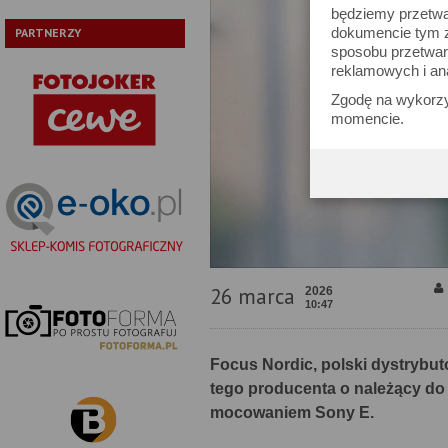
będziemy przetwa
dokumencie tym zn
PARTNERZY
sposobu przetwar
reklamowych i an
Zgodę na wykorzy
momencie.
26 marca
2026
10:47
Focus Nordic, polski dystrybut
tego producenta o należący do 
mocowaniem Sony E.