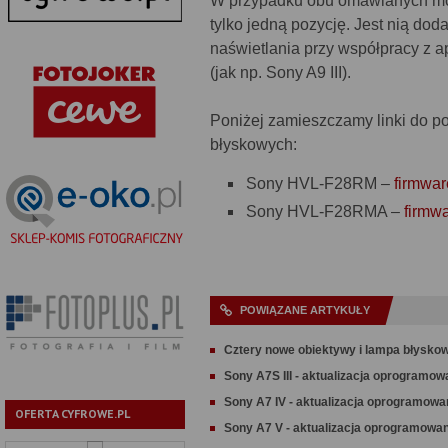
W przypadku obu omawianych mode
tylko jedną pozycję. Jest nią dod
naświetlania przy współpracy z 
(jak np. Sony A9 III).
Poniżej zamieszczamy linki do 
błyskowych:
Sony HVL-F28RM –
firmwar
Sony HVL-F28RMA –
firmw
POWIĄZANE ARTYKUŁY
Cztery nowe obiektywy i lampa błyskow
Sony A7S III - aktualizacja oprogramow
Sony A7 IV - aktualizacja oprogramowa
OFERTA CYFROWE.PL
Sony A7 V - aktualizacja oprogramowan