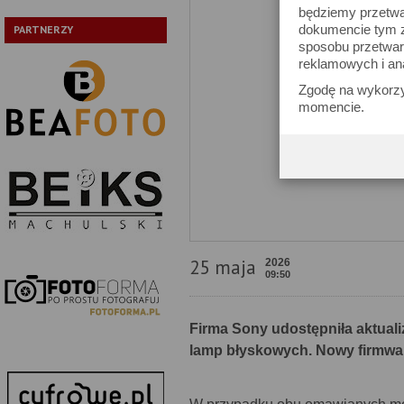
będziemy przetwa
dokumencie tym zn
PARTNERZY
sposobu przetwar
reklamowych i an
Zgodę na wykorzy
momencie.
25 maja
2026
09:50
Firma Sony udostępniła aktua
lamp błyskowych. Nowy firmwar