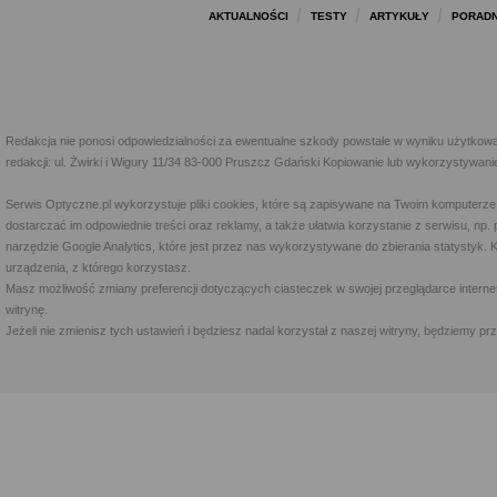
AKTUALNOŚCI
TESTY
ARTYKUŁY
PORADN
Redakcja nie ponosi odpowiedzialności za ewentualne szkody powstałe w wyniku użytkowa
redakcji: ul. Żwirki i Wigury 11/34 83-000 Pruszcz Gdański Kopiowanie lub wykorzystywan
Serwis Optyczne.pl wykorzystuje pliki cookies, które są zapisywane na Twoim komputerze
dostarczać im odpowiednie treści oraz reklamy, a także ułatwia korzystanie z serwisu, 
narzędzie Google Analytics, które jest przez nas wykorzystywane do zbierania statystyk. 
urządzenia, z którego korzystasz.
Masz możliwość zmiany preferencji dotyczących ciasteczek w swojej przeglądarce internet
witrynę.
Jeżeli nie zmienisz tych ustawień i będziesz nadal korzystał z naszej witryny, będziemy 