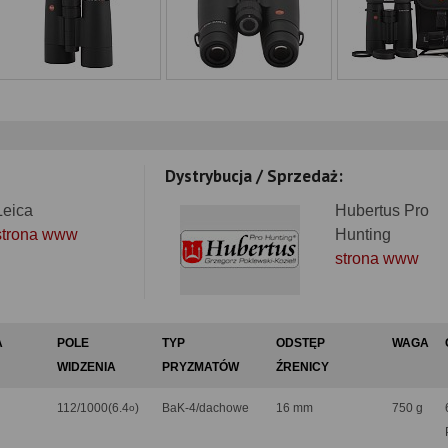
Dystrybucja / Sprzedaż:
Leica
Hubertus Pro
strona www
Hunting
strona www
A
POLE
TYP
ODSTĘP
WAGA
WIDZENIA
PRYZMATÓW
ŹRENICY
112/1000(6.4
)
BaK-4/dachowe
16 mm
750 g
o