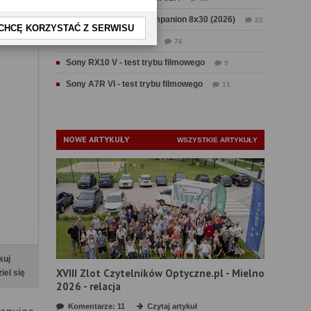
Test Swarovski CL Companion 8x30 (2026)
22
CHCĘ KORZYSTAĆ Z SERWISU
Test Fujifilm GFX 100 II
76
Sony RX10 V - test trybu filmowego
9
Sony A7R VI - test trybu filmowego
11
NOWE ARTYKUŁY
WSZYSTKIE ARTYKUŁY
kuj
XVIII Zlot Czytelników Optyczne.pl - Mielno
iel się
2026 - relacja
Komentarze: 11
Czytaj artykuł