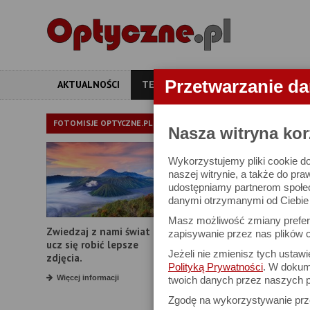
Przetwarzanie d
AKTUALNOŚCI
TESTY
ARTYKUŁY
APARATY
TEST LORNE
FOTOMISJE OPTYCZNE.PL
Nasza witryna kor
Wykorzystujemy pliki cookie do
Leica Ultravid 
naszej witrynie, a także do pra
udostępniamy partnerom społe
danymi otrzymanymi od Ciebie l
Masz możliwość zmiany prefere
Zwiedzaj z nami świat i
zapisywanie przez nas plików c
ucz się robić lepsze
Jeżeli nie zmienisz tych ustaw
zdjęcia.
Polityką Prywatności
. W dokume
Więcej informacji
twoich danych przez naszych p
Zgodę na wykorzystywanie pr