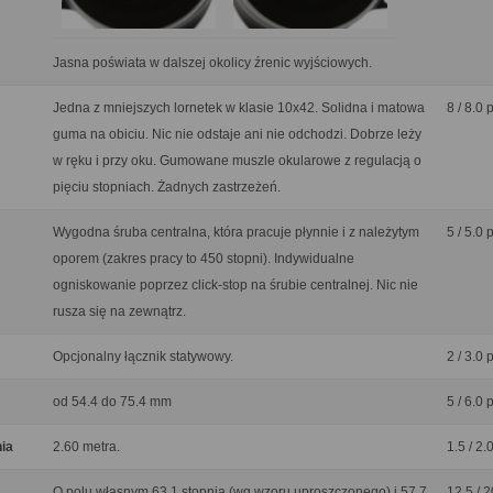
Jasna poświata w dalszej okolicy źrenic wyjściowych.
Jedna z mniejszych lornetek w klasie 10x42. Solidna i matowa
8 / 8.0 
guma na obiciu. Nic nie odstaje ani nie odchodzi. Dobrze leży
w ręku i przy oku. Gumowane muszle okularowe z regulacją o
pięciu stopniach. Żadnych zastrzeżeń.
Wygodna śruba centralna, która pracuje płynnie i z należytym
5 / 5.0 
oporem (zakres pracy to 450 stopni). Indywidualne
ogniskowanie poprzez click-stop na śrubie centralnej. Nic nie
rusza się na zewnątrz.
Opcjonalny łącznik statywowy.
2 / 3.0 
od 54.4 do 75.4 mm
5 / 6.0 
nia
2.60 metra.
1.5 / 2.
O polu własnym 63.1 stopnia (wg wzoru uproszczonego) i 57.7
12.5 / 2