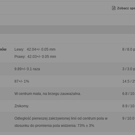
Zobacz spe
ywów
Lewy: 42.04+/- 0.05 mm
8 / 8.0 
Prawy: 42.03+/- 0.05 mm
9.89+/- 0.1 raza
3 / 3.0 
87+/- 1%
14.5 / 2
W centrum mała, na brzegu zauważalna.
6.8 / 10
Znikomy.
8.9 / 10
Odległość pierwszej zakrzywionej linii od centrum pola w
9 / 10.0
stosunku do promienia pola widzenia: 73% ± 3%