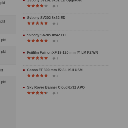
Svbony SV202 8x32 ED Upgraded
 pkt
1
Svbony SV202 8x32 ED
 pkt
1
Svbony SA205 8x42 ED
0 pkt
1
0 pkt
Fujifilm Fujinon XF 18-120 mm f/4 LM PZ WR
1
Canon EF 300 mm f/2.8 L IS II USM
pkt
3
0 pkt
Sky Rover Banner Cloud 6x32 APO
1