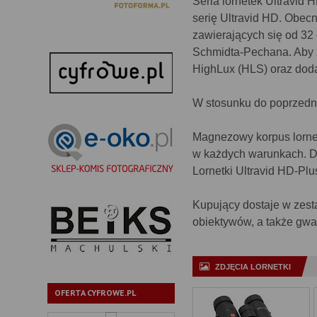
Seria lornetek Ultravid
serię Ultravid HD. Obec
zawierających się od 32
Schmidta-Pechana. Aby z
HighLux (HLS) oraz dod
W stosunku do poprzedni
Magnezowy korpus lorne
w każdych warunkach. D
Lornetki Ultravid HD-Pl
Kupujący dostaje w zesta
obiektywów, a także gwar
ZDJĘCIA LORNETKI
OFERTA CYFROWE.PL