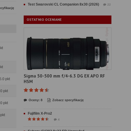
Test Swarovski CL Companion 8x30 (2026)
22
cyfikację
OSTATNIO OCENIANE
pkt
pkt
Sigma 50-500 mm f/4-6.3 DG EX APO RF
5.0 pkt
HSM
.0 pkt
Oceny: 8
Zobacz specyfikację
.0 pkt
Fujifilm X-Pro2
 pkt
4