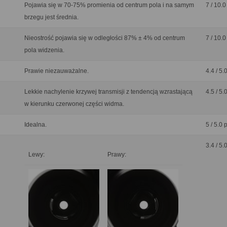
Pojawia się w 70-75% promienia od centrum pola i na samym
7 / 10.0
brzegu jest średnia.
Nieostrość pojawia się w odległości 87% ± 4% od centrum
7 / 10.0
pola widzenia.
Prawie niezauważalne.
4.4 / 5.
Lekkie nachylenie krzywej transmisji z tendencją wzrastającą
4.5 / 5.
w kierunku czerwonej części widma.
Idealna.
5 / 5.0 
3.4 / 5.
Lewy:
Prawy: