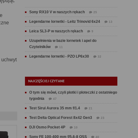
tępując
Sony RX10 V w naszych rękach
25
ie
Legendarne lornetki - Leitz Trinovid 6x24
czne
13
Leica SL3-P w naszych rękach
9
Uzupełnienia w bazie lornetek i apel do
Czytelników
11
Legendarne lornetki - PZO LP6x30
32
y uchwyt
NAJCZĘŚCIEJ CZYTANE
O tym się mówi, czyli plotki i ploteczki z ostatniego
tygodnia
47
Test Sirui Aurora 35 mm f/1.4
21
Test Delta Optical Forest 8x42 Gen3
23
DJI Osmo Pocket 4P
10
Sony FE 100-400 mm f/5.6-8 OSS
40