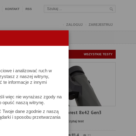
KONTAKT
RSS
ZALOGUJ
ZAREJESTRUJ
Q
FORUM
FOTOMISJE
NOWE TESTY
WSZYSTKIE TESTY
ściowe i analizować ruch w
rzystasz z naszej witryny,
te informacje z innymi
śli więc nie wyrażasz zgody na
b opuść naszą witrynę.
ać Twoje dane zgodnie z naszą
Test Delta Optical Forest 8x42 Gen3
ądarki i sposobu przetwarzania
Komentarze: 23
Czytaj test
Test Sirui Aurora 35 mm f/1.4
21