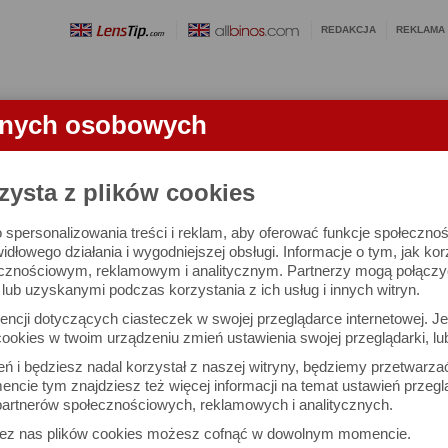
REDAKCJA
REKLAMA
anych osobowych
OBIEKTYWY
LORNETKI
SŁOWNICZEK
RANKINGI
FA
TKI
zysta z plików cookies
 spersonalizowania treści i reklam, aby oferować funkcje społeczno
HD-Plus 10x42 - test lornetki
widłowego działania i wygodniejszej obsługi. Informacje o tym, jak ko
cznościowym, reklamowym i analitycznym. Partnerzy mogą połączyć 
ub uzyskanymi podczas korzystania z ich usług i innych witryn.
ncji dotyczących ciasteczek w swojej przeglądarce internetowej. Je
ookies w twoim urządzeniu zmień ustawienia swojej przeglądarki, lu
ień i będziesz nadal korzystał z naszej witryny, będziemy przetwarz
ncie tym znajdziesz też więcej informacji na temat ustawień przegl
artnerów społecznościowych, reklamowych i analitycznych.
zez nas plików cookies możesz cofnąć w dowolnym momencie.