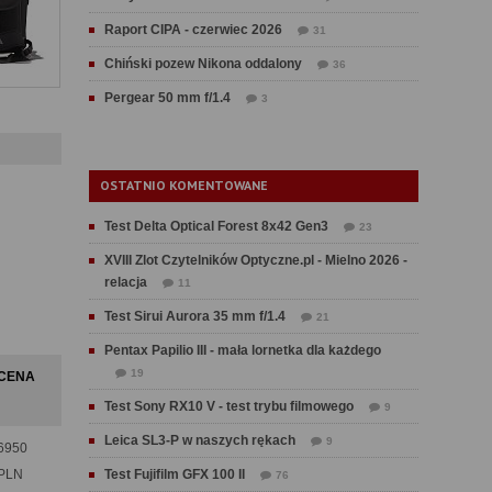
Raport CIPA - czerwiec 2026
31
Chiński pozew Nikona oddalony
36
Pergear 50 mm f/1.4
3
OSTATNIO KOMENTOWANE
Test Delta Optical Forest 8x42 Gen3
23
XVIII Zlot Czytelników Optyczne.pl - Mielno 2026 -
relacja
11
Test Sirui Aurora 35 mm f/1.4
21
Pentax Papilio III - mała lornetka dla każdego
19
CENA
Test Sony RX10 V - test trybu filmowego
9
Leica SL3-P w naszych rękach
9
6950
PLN
Test Fujifilm GFX 100 II
76