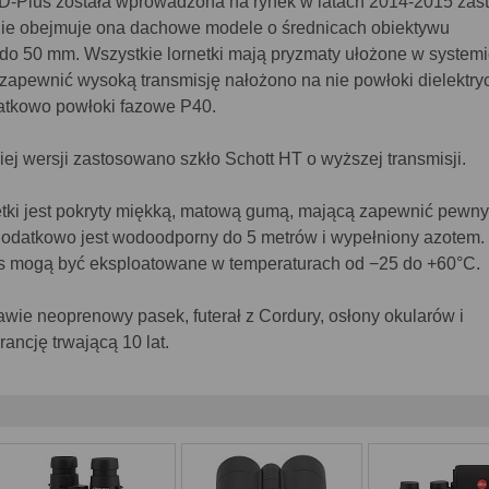
 HD-Plus została wprowadzona na rynek w latach 2014-2015 zas
nie obejmuje ona dachowe modele o średnicach obiektywu
 do 50 mm. Wszystkie lornetki mają pryzmaty ułożone w system
apewnić wysoką transmisję nałożono na nie powłoki dielektry
atkowo powłoki fazowe P40.
ej wersji zastosowano szkło Schott HT o wyższej transmisji.
tki jest pokryty miękką, matową gumą, mającą zapewnić pewn
odatkowo jest wodoodporny do 5 metrów i wypełniony azotem.
us mogą być eksploatowane w temperaturach od −25 do +60°C.
wie neoprenowy pasek, futerał z Cordury, osłony okularów i
ancję trwającą 10 lat.