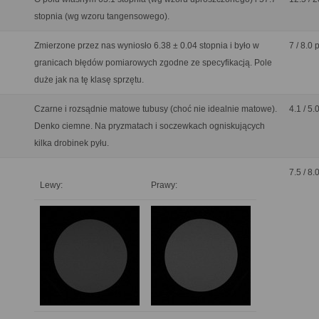
stopnia (wg wzoru tangensowego).
Zmierzone przez nas wyniosło 6.38 ± 0.04 stopnia i było w
7 / 8.0 
granicach błędów pomiarowych zgodne ze specyfikacją. Pole
duże jak na tę klasę sprzętu.
Czarne i rozsądnie matowe tubusy (choć nie idealnie matowe).
4.1 / 5.
Denko ciemne. Na pryzmatach i soczewkach ogniskujących
kilka drobinek pyłu.
7.5 / 8.
Lewy:
Prawy: