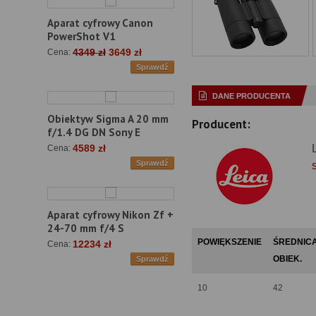
Aparat cyfrowy Canon
PowerShot V1
4349 zł
3649 zł
Cena:
Sprawdź
DANE PRODUCENTA
Obiektyw Sigma A 20 mm
Producent:
f/1.4 DG DN Sony E
4589 zł
Cena:
Sprawdź
Aparat cyfrowy Nikon Zf +
24-70 mm f/4 S
POWIĘKSZENIE
ŚREDNIC
12234 zł
Cena:
OBIEK.
Sprawdź
10
42