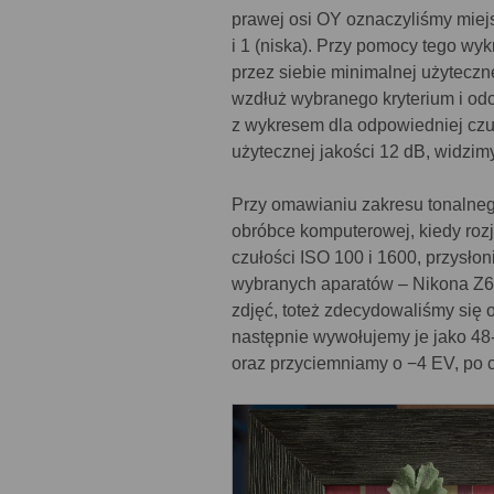
prawej osi OY oznaczyliśmy miejs
i 1 (niska). Przy pomocy tego w
przez siebie minimalnej użyteczn
wzdłuż wybranego kryterium i odcz
z wykresem dla odpowiedniej czuł
użytecznej jakości 12 dB, widzim
Przy omawianiu zakresu tonalnego
obróbce komputerowej, kiedy roz
czułości ISO 100 i 1600, przysłon
wybranych aparatów – Nikona Z6 
zdjęć, toteż zdecydowaliśmy się 
następnie wywołujemy je jako 48
oraz przyciemniamy o −4 EV, po 