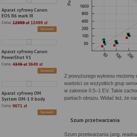
Aparat cyfrowy Canon
EOS R6 mark III
12999 zł
12499 zł
Cena:
Sprawdź
Aparat cyfrowy Canon
PowerShot V1
4349 zł
3649 zł
Cena:
Sprawdź
Z powyższego wykresu możemy odc
wartości ze wszystkich grup sens
w zakresie 0.5–1 EV. Takie zach
Aparat cyfrowy OM
partiach obrazu. Widać też, że n
System OM-1 II body
9671 zł
Cena:
Sprawdź
Szum przetwarzania
Szum przetwarzania (ang.
readou