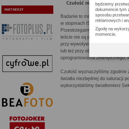
Czułość matrycy
będziemy przetwa
dokumencie tym zn
PARTNERZY
sposobu przetwar
Badanie to ma na celu pokazanie z
reklamowych i an
w stopniach ISO, której zgodność
Zgodę na wykorzy
Przestrzegamy zatem przed poch
momencie.
teście nie są powodem do zmartw
przy wywoływaniu pliku RAW (w k
lub też przy obróbce surowego pl
oprogramowania zewnętrznego, kt
Czułość wyznaczyliśmy zgodnie z
światła niezbędnej do saturacji 
wykorzystaliśmy światłomierz Sek