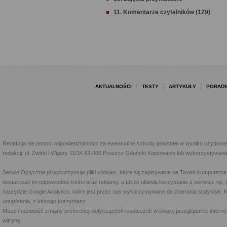
11. Komentarze czytelników (129)
AKTUALNOŚCI
TESTY
ARTYKUŁY
PORADN
Redakcja nie ponosi odpowiedzialności za ewentualne szkody powstałe w wyniku użytkowa
redakcji: ul. Żwirki i Wigury 11/34 83-000 Pruszcz Gdański Kopiowanie lub wykorzystywan
Serwis Optyczne.pl wykorzystuje pliki cookies, które są zapisywane na Twoim komputerze
dostarczać im odpowiednie treści oraz reklamy, a także ułatwia korzystanie z serwisu, 
narzędzie Google Analytics, które jest przez nas wykorzystywane do zbierania statystyk. 
urządzenia, z którego korzystasz.
Masz możliwość zmiany preferencji dotyczących ciasteczek w swojej przeglądarce internet
witrynę.