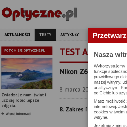
Przetwar
AKTUALNOŚCI
TESTY
ARTYKUŁY
APARATY
OBIEKT
TEST APARATU
FOTOMISJE OPTYCZNE.PL
Nasza wit
Wykorzystujemy pl
Nikon Z6 - test apara
funkcje społeczno
prawidłowego dzia
naszej witryny, 
analitycznym. Pa
8 marca 2019
od Ciebie lub uzy
Zwiedzaj z nami świat i
ucz się robić lepsze
Masz możliwość z
zdjęcia.
internetowej. Jeś
8. Zakres i dynamika ton
cookies w twoim u
Więcej informacji
witrynę.
Jeżeli nie zmienis