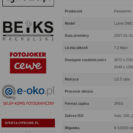
Producent
Panasonic
Model
Lumix DMC
Data premiery
2007-01-31
Liczba pikseli
7.2 Mpix
Dostępne rozdzielczości
3072 x 2304
2048 x 136
Matryca
1/2.5 cala
Procesor obrazu
Format zapisu
JPEG
Zakres ISO
Auto, 100, 
OFERTA CYFROWE.PL
Migawka
8-1/2000 s