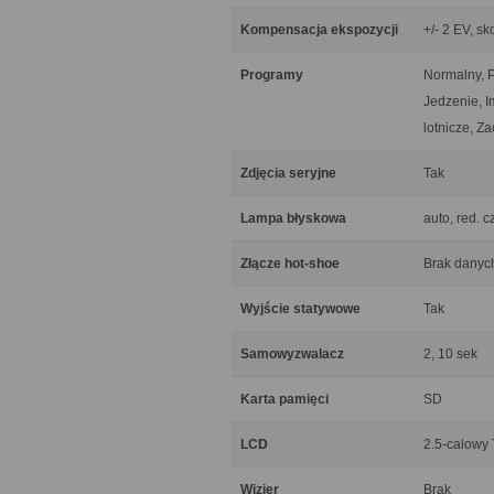
Kompensacja ekspozycji
+/- 2 EV, sk
Programy
Normalny, P
Jedzenie, I
lotnicze, Z
Zdjęcia seryjne
Tak
Lampa błyskowa
auto, red. 
Złącze hot-shoe
Brak danyc
Wyjście statywowe
Tak
Samowyzwalacz
2, 10 sek
Karta pamięci
SD
LCD
2.5-calowy 
Wizjer
Brak