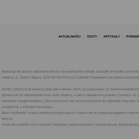
AKTUALNOŚCI
TESTY
ARTYKUŁY
PORADN
Redakcja nie ponosi odpowiedzialności za ewentualne szkody powstałe w wyniku użytkowa
redakcji: ul. Żwirki i Wigury 11/34 83-000 Pruszcz Gdański Kopiowanie lub wykorzystywan
Serwis Optyczne.pl wykorzystuje pliki cookies, które są zapisywane na Twoim komputerze
dostarczać im odpowiednie treści oraz reklamy, a także ułatwia korzystanie z serwisu, 
narzędzie Google Analytics, które jest przez nas wykorzystywane do zbierania statystyk. 
urządzenia, z którego korzystasz.
Masz możliwość zmiany preferencji dotyczących ciasteczek w swojej przeglądarce internet
witrynę.
Jeżeli nie zmienisz tych ustawień i będziesz nadal korzystał z naszej witryny, będziemy 