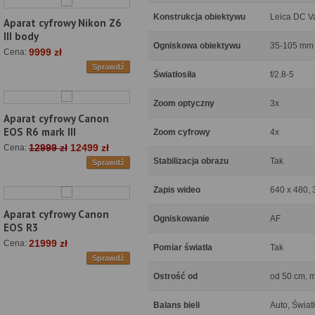
Konstrukcja obiektywu
Leica DC V
Aparat cyfrowy Nikon Z6
III body
Ogniskowa obiektywu
35-105 mm
9999 zł
Cena:
Sprawdź
Światłosiła
f/2.8-5
Zoom optyczny
3x
Aparat cyfrowy Canon
EOS R6 mark III
Zoom cyfrowy
4x
12999 zł
12499 zł
Cena:
Stabilizacja obrazu
Tak
Sprawdź
Zapis wideo
640 x 480, 3
Aparat cyfrowy Canon
Ogniskowanie
AF
EOS R3
21999 zł
Cena:
Pomiar światła
Tak
Sprawdź
Ostrość od
od 50 cm, 
Balans bieli
Auto, Świat