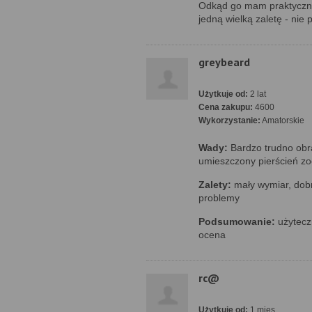
Odkąd go mam praktyczni
jedną wielką zaletę - nie
greybeard
Użytkuje od:
2 lat
Cena zakupu:
4600
Wykorzystanie:
Amatorskie
Wady:
Bardzo trudno obra
umieszczony pierścień z
Zalety:
mały wymiar, dobr
problemy
Podsumowanie:
użyteczn
ocena
rc@
Użytkuje od:
1 mies.