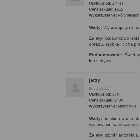
Użytkuje od:
1 mies.
Cena zakupu:
1915
Wykorzystanie:
Półprofesjon
Wady:
Wysuwający się sa
Zalety:
Stosunkowo lekki 
obrazu, szybka i cicha pr
Podsumowanie:
Świetny
lun statywu.
jerzy
IP 80.55.x.x
Użytkuje od:
3 lat
Cena zakupu:
2400
Wykorzystanie:
Amatorskie
Wady:
po skierowaniu obi
wysuwa się samoczynnie
Zalety:
szybki autofokus,