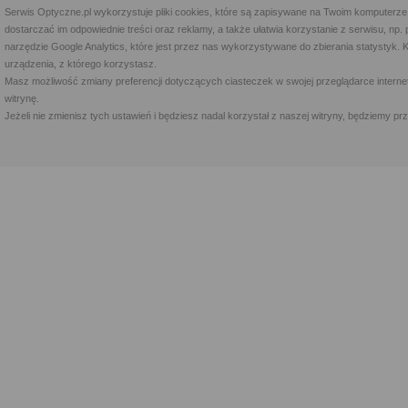
Serwis Optyczne.pl wykorzystuje pliki cookies, które są zapisywane na Twoim komputerze
dostarczać im odpowiednie treści oraz reklamy, a także ułatwia korzystanie z serwisu, 
narzędzie Google Analytics, które jest przez nas wykorzystywane do zbierania statystyk. 
urządzenia, z którego korzystasz.
Masz możliwość zmiany preferencji dotyczących ciasteczek w swojej przeglądarce internet
witrynę.
Jeżeli nie zmienisz tych ustawień i będziesz nadal korzystał z naszej witryny, będziemy 