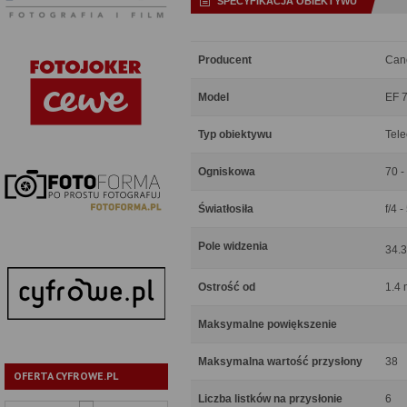
SPECYFIKACJA OBIEKTYWU
Producent
Can
Model
EF 7
Typ obiektywu
Tel
Ogniskowa
70 
Światłosiła
f/4 -
Pole widzenia
34.3
Ostrość od
1.4 
Maksymalne powiększenie
Maksymalna wartość przysłony
38
OFERTA CYFROWE.PL
Liczba listków na przysłonie
6