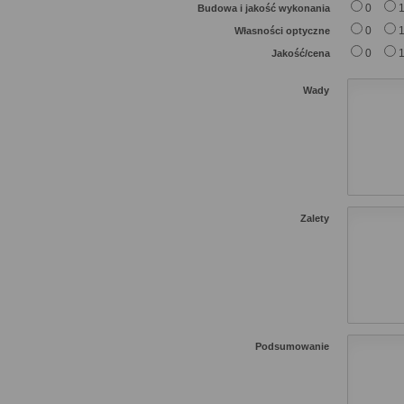
0
Budowa i jakość wykonania
0
Własności optyczne
0
Jakość/cena
Wady
Zalety
Podsumowanie