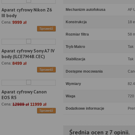
Aparat cyfrowy Nikon Z6
Mechanizm autofokusa
AF 
III body
Konstrukcja
18 e
9999 zł
Cena:
Sprawdź
Rozmiar filtra
58 
Tryb Makro
Tak
Aparat cyfrowy Sony A7 IV
body (ILCE7M4B.CEC)
Stabilizacja
Tak
8499 zł
Cena:
Sprawdź
Dostępne mocowania
Can
Wymiary
82.4
Aparat cyfrowy Canon
Waga
720
EOS R5
12989 zł
11999 zł
Cena:
Dodatkowe informacje
Prem
Sprawdź
Średnia ocen z 7 opinii.