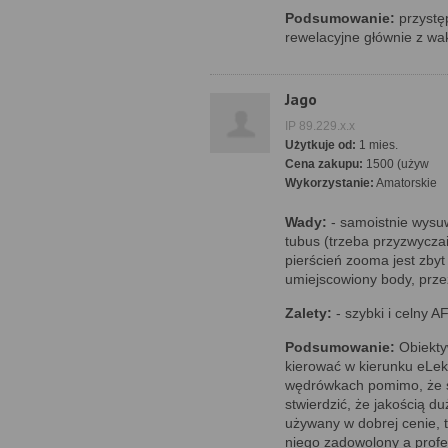
Podsumowanie:
przystęp
rewelacyjne głównie z wak
Jago
IP 89.229.x.x
Użytkuje od:
1 mies.
Cena zakupu:
1500 (używ
Wykorzystanie:
Amatorskie
Wady:
- samoistnie wysuw
tubus (trzeba przyzwyczai
pierścień zooma jest zbyt 
umiejscowiony body, prze
Zalety:
- szybki i celny A
Podsumowanie:
Obiekty
kierować w kierunku eLek
wędrówkach pomimo, że s
stwierdzić, że jakością d
używany w dobrej cenie, t
niego zadowolony a profes