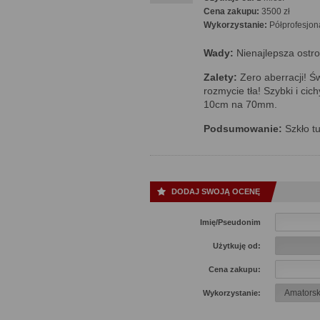
Cena zakupu:
3500 zł
Wykorzystanie:
Półprofesjon
Wady:
Nienajlepsza ostro
Zalety:
Zero aberracji! Św
rozmycie tła! Szybki i cic
10cm na 70mm.
Podsumowanie:
Szkło tu
DODAJ SWOJĄ OCENĘ
Imię/Pseudonim
Użytkuję od:
Cena zakupu:
Wykorzystanie: