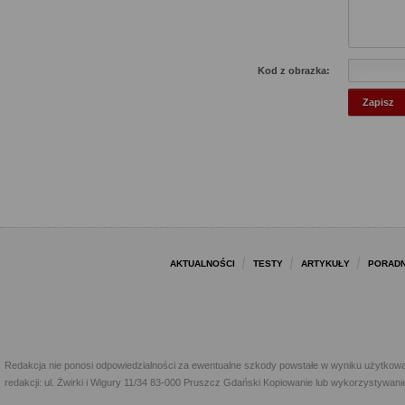
Kod z obrazka:
AKTUALNOŚCI
TESTY
ARTYKUŁY
PORADN
Redakcja nie ponosi odpowiedzialności za ewentualne szkody powstałe w wyniku użytkowa
redakcji: ul. Żwirki i Wigury 11/34 83-000 Pruszcz Gdański Kopiowanie lub wykorzystywan