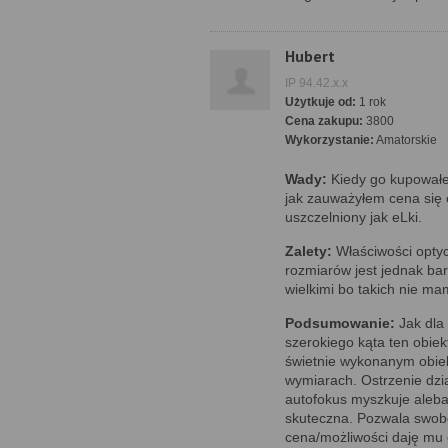
Hubert
IP 94.42.x.x
Użytkuje od:
1 rok
Cena zakupu:
3800
Wykorzystanie:
Amatorskie
Wady:
Kiedy go kupowałem
jak zauważyłem cena się o
uszczelniony jak eLki.
Zalety:
Właściwości optyc
rozmiarów jest jednak ba
wielkimi bo takich nie ma
Podsumowanie:
Jak dla 
szerokiego kąta ten obie
świetnie wykonanym obie
wymiarach. Ostrzenie dzia
autofokus myszkuje aleba
skuteczna. Pozwala swob
cena/możliwości daję mu o