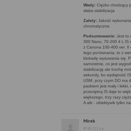
Wady:
Ciężko chodzący p
słaba stabilizacja
Zalety:
Jakość wykonania,
chromatyczna
Podsumowanie:
Jest to 
300 Nano, 70-200 4 L IS o
z Canona 100-400 ver. II
tego porównania, to z w
blokadę wysuwania się. P
samoistnie, co jest wygo
stabilizację ale trochę m
sekundy, bo wydajność IS
USM, przy czym DO ma dw
paskiem jest mały i lekki
przeciętną IS daje to wi
większego, trzy razy cięż
A atk - obiektywik tylko n
Mirek
IP 85.221.x.x