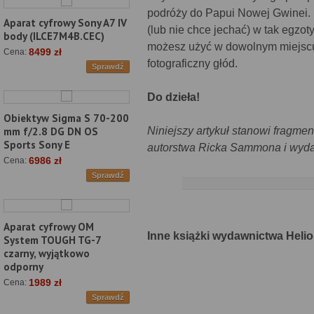
podróży do Papui Nowej Gwinei. 
Aparat cyfrowy Sony A7 IV
(lub nie chce jechać) w tak egzot
body (ILCE7M4B.CEC)
możesz użyć w dowolnym miejscu 
8499 zł
Cena:
fotograficzny głód.
Sprawdź
Do dzieła!
Obiektyw Sigma S 70-200
Niniejszy artykuł stanowi fragmen
mm f/2.8 DG DN OS
Sports Sony E
autorstwa Ricka Sammona i wydan
6986 zł
Cena:
Sprawdź
Aparat cyfrowy OM
Inne książki wydawnictwa Helio
System TOUGH TG-7
czarny, wyjątkowo
odporny
1989 zł
Cena:
Sprawdź