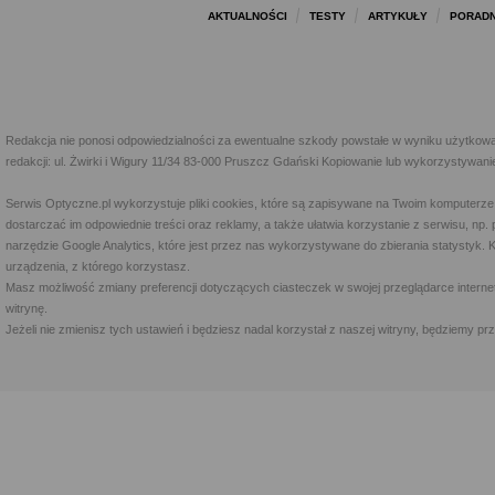
AKTUALNOŚCI
TESTY
ARTYKUŁY
PORADN
Redakcja nie ponosi odpowiedzialności za ewentualne szkody powstałe w wyniku użytkowa
redakcji: ul. Żwirki i Wigury 11/34 83-000 Pruszcz Gdański Kopiowanie lub wykorzystywan
Serwis Optyczne.pl wykorzystuje pliki cookies, które są zapisywane na Twoim komputerze
dostarczać im odpowiednie treści oraz reklamy, a także ułatwia korzystanie z serwisu, 
narzędzie Google Analytics, które jest przez nas wykorzystywane do zbierania statystyk. 
urządzenia, z którego korzystasz.
Masz możliwość zmiany preferencji dotyczących ciasteczek w swojej przeglądarce internet
witrynę.
Jeżeli nie zmienisz tych ustawień i będziesz nadal korzystał z naszej witryny, będziemy 