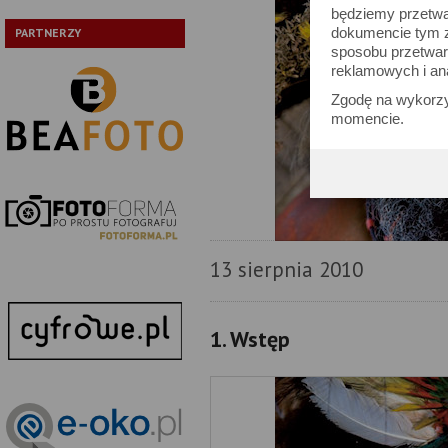
będziemy przetwa
dokumencie tym zn
PARTNERZY
sposobu przetwar
reklamowych i an
Zgodę na wykorzy
momencie.
13 sierpnia 2010
1. Wstęp