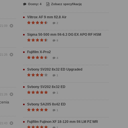
Oceny: 4
Zobacz specyfikację
Viltrox AF 9 mm f/2.8 Air
2
21:09
Sigma 50-500 mm f/4-6.3 DG EX APO RF HSM
8
Fujifilm X-Pro2
21:26
4
Svbony SV202 8x32 ED Upgraded
1
Svbony SV202 8x32 ED
1
21:26
cenia
Svbony SA205 8x42 ED
1
Fujifilm Fujinon XF 18-120 mm f/4 LM PZ WR
21:43
1