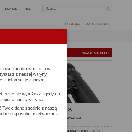
KONTAKT
RSS
ZALOGUJ
ZAREJESTRUJ
Q
FORUM
FOTOMISJE
NOWE TESTY
WSZYSTKIE TESTY
ściowe i analizować ruch w
rzystasz z naszej witryny,
te informacje z innymi
kuj
śli więc nie wyrażasz zgody na
iel się
b opuść naszą witrynę.
ać Twoje dane zgodnie z naszą
Test Carl Zeiss SFL 8x50
ądarki i sposobu przetwarzania
MENTARZ
Komentarze: 13
Czytaj test
17:27
Test Delta Optical Forest 8x42 Gen3
23