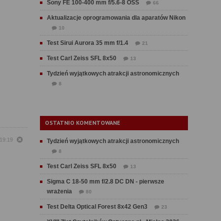
Sony FE 100-400 mm f/5.6-8 OSS
66
Aktualizacje oprogramowania dla aparatów Nikon
10
Test Sirui Aurora 35 mm f/1.4
21
Test Carl Zeiss SFL 8x50
13
Tydzień wyjątkowych atrakcji astronomicznych
8
OSTATNIO KOMENTOWANE
19:19
Tydzień wyjątkowych atrakcji astronomicznych
8
Test Carl Zeiss SFL 8x50
13
Sigma C 18-50 mm f/2.8 DC DN - pierwsze
wrażenia
80
Test Delta Optical Forest 8x42 Gen3
23