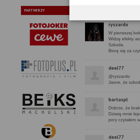
Fajny sprzęt, al
Może na wersję 
PARTNERZY
ryszardo
W pierwszej kol
Widzę efekty as
Szkoda.
Biorę się za czy
deel77
@ryszardo
Jasne, że szkod
bartaspl
Dobrze, że brak
Dziwią mnie leps
pory czytałem w
deel77