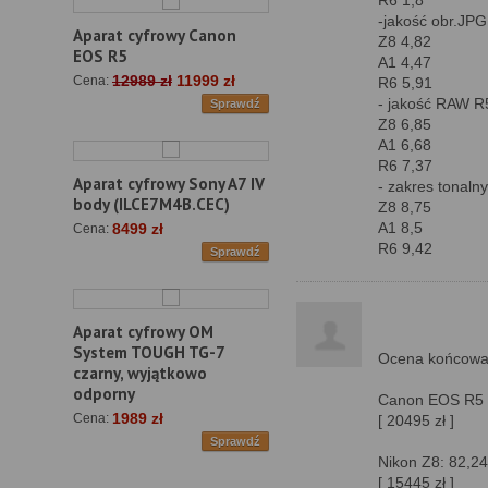
R6 1,8
-jakość obr.JPG
Aparat cyfrowy Canon
Z8 4,82
EOS R5
A1 4,47
12989 zł
11999 zł
Cena:
R6 5,91
- jakość RAW R5
Sprawdź
Z8 6,85
A1 6,68
R6 7,37
Aparat cyfrowy Sony A7 IV
- zakres tonalny
body (ILCE7M4B.CEC)
Z8 8,75
A1 8,5
8499 zł
Cena:
R6 9,42
Sprawdź
Aparat cyfrowy OM
System TOUGH TG-7
Ocena końcow
czarny, wyjątkowo
odporny
Canon EOS R5 I
1989 zł
Cena:
[ 20495 zł ]
Sprawdź
Nikon Z8: 82,24
[ 15445 zł ]