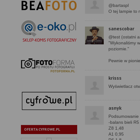
@bartaspl
O tej lampie to 
sanescobar
@test (ostatni a
"Wykonaliśmy w 
poziomie."
Pewnie w pionie,
krisss
Wyświetlacz otw
asnyk
Podsumowanie 
-balans bieli R5 
Z8 1,48
OFERTA CYFROWE.PL
A1 0,95