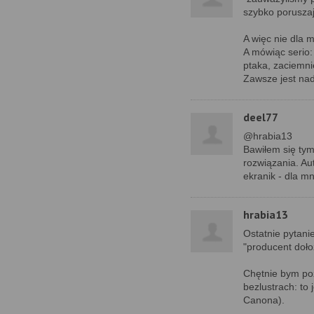
szybko poruszaj
A więc nie dla 
A mówiąc serio:
ptaka, zaciemni
Zawsze jest nad
deel77
@hrabia13
Bawiłem się tym 
rozwiązania. Au
ekranik - dla mn
hrabia13
Ostatnie pytanie
"producent doło
Chętnie bym poz
bezlustrach: to 
Canona).