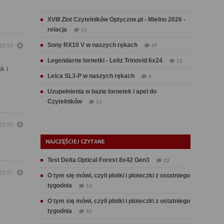
XVIII Zlot Czytelników Optyczne.pl - Mielno 2026 -
relacja
11
Sony RX10 V w naszych rękach
18:54
25
Legendarne lornetki - Leitz Trinovid 6x24
13
k i
Leica SL3-P w naszych rękach
9
Uzupełnienia w bazie lornetek i apel do
Czytelników
11
18:55
NAJCZĘŚCIEJ CZYTANE
Test Delta Optical Forest 8x42 Gen3
23
18:57
O tym się mówi, czyli plotki i ploteczki z ostatniego
tygodnia
12
O tym się mówi, czyli plotki i ploteczki z ostatniego
tygodnia
52