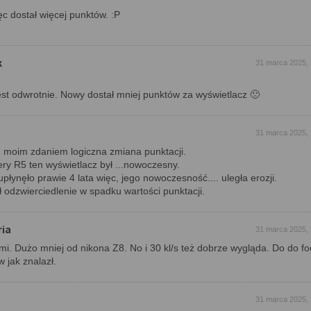
ęc dostał więcej punktów. :P
k
31 marca 2025, 
est odwrotnie. Nowy dostał mniej punktów za wyświetlacz 🙁
31 marca 2025, 
o, moim zdaniem logiczna zmiana punktacji.
ry R5 ten wyświetlacz był ...nowoczesny.
płynęło prawie 4 lata więc, jego nowoczesność.... uległa erozji.
zł odzwierciedlenie w spadku wartości punktacji.
ria
31 marca 2025, 
mi. Dużo mniej od nikona Z8. No i 30 kl/s też dobrze wygląda. Do do fo
 jak znalazł.
31 marca 2025, 