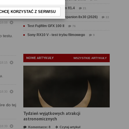
resuje.
Test Sirui Aurora 35 mm f/1.4
21
CHCĘ KORZYSTAĆ Z SERWISU
Test Swarovski CL Companion 8x30 (2026)
22
18:08
Test Fujifilm GFX 100 II
76
Sony RX10 V - test trybu filmowego
o testu.
9
NOWE ARTYKUŁY
WSZYSTKIE ARTYKUŁY
18:15
u.
18:30
re do tej
Tydzień wyjątkowych atrakcji
astronomicznych
18:39
Komentarze: 8
Czytaj artykuł