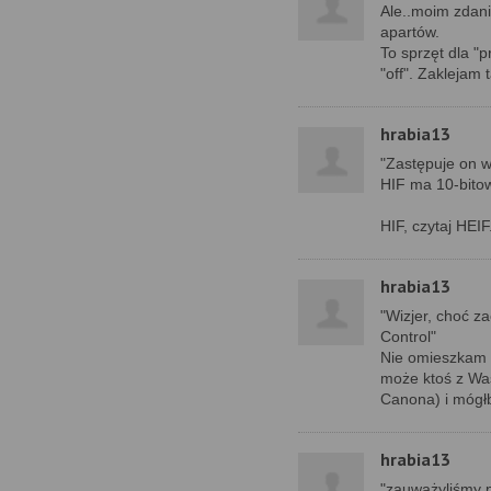
Ale..moim zdani
apartów.
To sprzęt dla "p
"off". Zaklejam 
hrabia13
"Zastępuje on w
HIF ma 10-bitow
HIF, czytaj HEIF
hrabia13
"Wizjer, choć z
Control"
Nie omieszkam s
może ktoś z Was
Canona) i mógł
hrabia13
"zauważyliśmy p