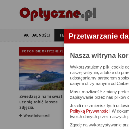
Przetwarzanie d
AKTUALNOŚCI
TESTY
ARTYKUŁY
APARATY
TEST APAR
FOTOMISJE OPTYCZNE.PL
Nasza witryna kor
Wykorzystujemy pliki cookie do
Canon EOS R5 Ma
naszej witrynie, a także do pra
udostępniamy partnerom społe
danymi otrzymanymi od Ciebie l
31 marca 2025
Masz możliwość zmiany prefere
Zwiedzaj z nami świat i
zapisywanie przez nas plików c
ucz się robić lepsze
Jeżeli nie zmienisz tych ustaw
zdjęcia.
Polityką Prywatności
. W dokume
KOMENTARZE CZYTELNIKÓ
Więcej informacji
twoich danych przez naszych p
deel77
Zgodę na wykorzystywanie pr