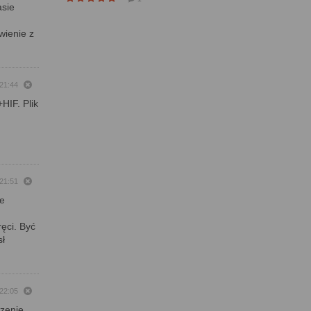
asie
wienie z
21:44
HIF. Plik
21:51
ye
ęci. Być
sł
22:05
dzenie