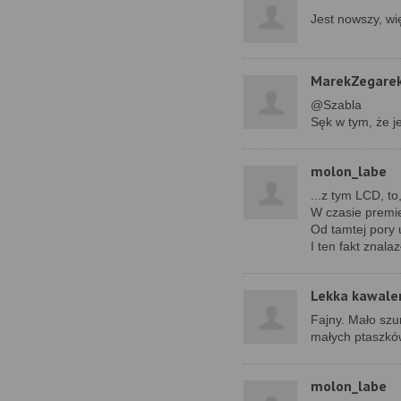
Jest nowszy, wi
MarekZegare
@Szabla
Sęk w tym, że j
molon_labe
...z tym LCD, t
W czasie premie
Od tamtej pory u
I ten fakt znala
Lekka kawale
Fajny. Mało szu
małych ptaszków
molon_labe