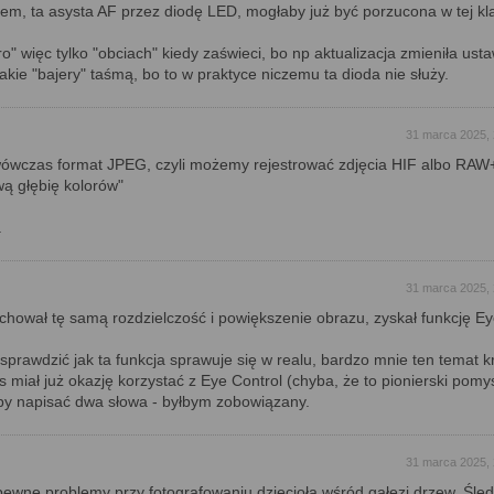
em, ta asysta AF przez diodę LED, mogłaby już być porzucona w tej kl
ro" więc tylko "obciach" kiedy zaświeci, bo np aktualizacja zmieniła usta
takie "bajery" taśmą, bo to w praktyce niczemu ta dioda nie służy.
31 marca 2025, 
ówczas format JPEG, czyli możemy rejestrować zdjęcia HIF albo RAW+
ą głębię kolorów"
.
31 marca 2025, 
achował tę samą rozdzielczość i powiększenie obrazu, zyskał funkcję E
prawdzić jak ta funkcja sprawuje się w realu, bardzo mnie ten temat kr
 miał już okazję korzystać z Eye Control (chyba, że to pionierski pomy
by napisać dwa słowa - byłbym zobowiązany.
31 marca 2025, 
ewne problemy przy fotografowaniu dzięcioła wśród gałęzi drzew. Śle