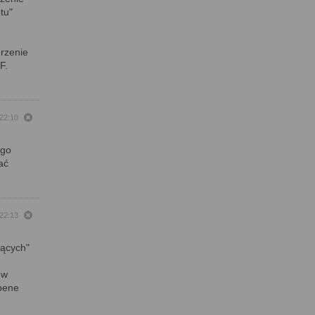
tu"
erzenie
F.
22:10
ego
ać
22:13
jących"
 w
 bene