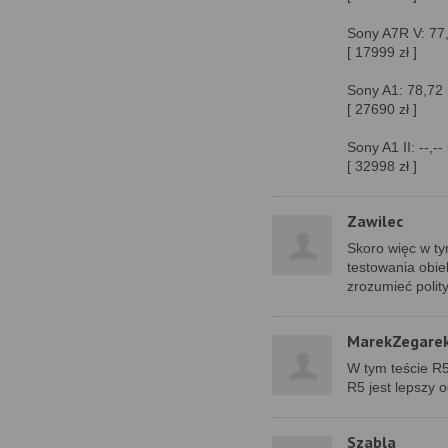
Sony A7R V: 77,
[ 17999 zł ]
Sony A1: 78,72 
[ 27690 zł ]
Sony A1 II: --,--
[ 32998 zł ]
Zawilec
Skoro więc w ty
testowania obie
zrozumieć polit
MarekZegare
W tym teście R5
R5 jest lepszy 
Szabla