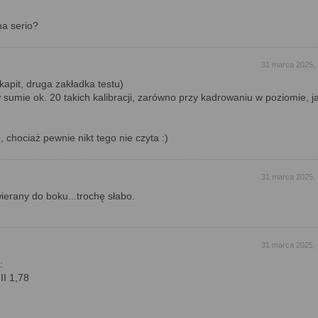
na serio?
31 marca 2025, 
kapit, druga zakładka testu)
sumie ok. 20 takich kalibracji, zarówno przy kadrowaniu w poziomie, ja
 chociaż pewnie nikt tego nie czyta :)
31 marca 2025, 
ierany do boku...trochę słabo.
31 marca 2025, 
:
II 1,78