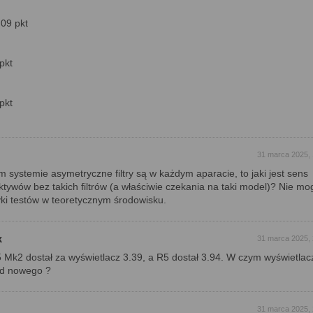
09 pkt
pkt
 pkt
31 marca 2025, 
m systemie asymetryczne filtry są w każdym aparacie, to jaki jest sens
ktywów bez takich filtrów (a właściwie czekania na taki model)? Nie mo
yki testów w teoretycznym środowisku.
k
31 marca 2025, 
 Mk2 dostał za wyświetlacz 3.39, a R5 dostał 3.94. W czym wyświetlac
od nowego ?
31 marca 2025, 