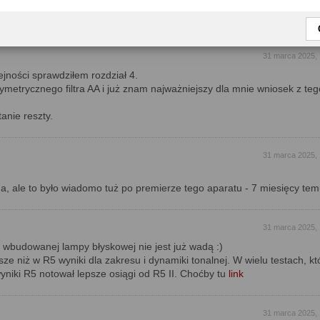
e trochę zbyt drogi. Obecnie użytkuję R5, więc przesiadka mnie nie inte
Mark III.
31 marca 2025, 
ejności sprawdziłem rozdział 4.
ymetrycznego filtra AA i już znam najważniejszy dla mnie wniosek z teg
tanie reszty.
31 marca 2025, 
a, ale to było wiadomo tuż po premierze tego aparatu - 7 miesięcy tem
31 marca 2025, 
 wbudowanej lampy błyskowej nie jest już wadą :)
ze niż w R5 wyniki dla zakresu i dynamiki tonalnej. W wielu testach, któ
yniki R5 notował lepsze osiągi od R5 II. Choćby tu
link
31 marca 2025, 