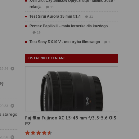
XVIII Zlot Czytelników Optyczne.pl - Mielno 2026 -
relacja
11
Test Sirui Aurora 35 mm f/1.4
21
Pentax Papilio III - mała lornetka dla każdego
19
Test Sony RX10 V - test trybu filmowego
9
OSTATNIO OCENIANE
19:24
gę
20:33
z starego
Fujifilm Fujinon XC 15-45 mm f/3.5-5.6 OIS
PZ
20:56