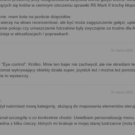
ących się kotów w ciemnym otoczeniu sprawiło R5 Mark II trochę kłopo
mnie: mam kota na punkcie dzięciołów.
 wierzę na słowo recenzentowi, ale być może zagęszczenie gałęzi, upi
enie pokoju czy umaszczenie futrzaków były zwyczajnie za trudne dla A
zieja w aktualizacjach / poprawkach.
31 marca 2025, 
"Eye control". Krótko. Mnie ten bajer nie zachwycił, ale nie skreślam t
tomat wykrywający obiekty działa super, joystick też i można też pomizi
ie to wystarczy.
31 marca 2025, 
:
żył natomiast nową kategorię, służącą do mapowania elementów steru
nał szczegóły o co konkretnie chodzi. Uwielbiam personalizację menu
jedna z kilku rzeczy, których mi brakuje w mojej starej lustrzance (nota