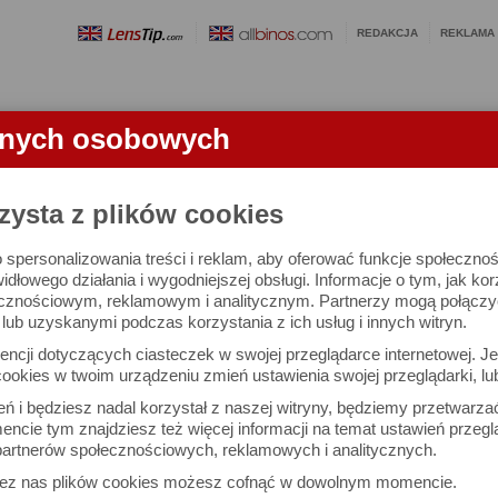
REDAKCJA
REKLAMA
anych osobowych
OBIEKTYWY
LORNETKI
SŁOWNICZEK
RANKINGI
FA
ATU
zysta z plików cookies
 spersonalizowania treści i reklam, aby oferować funkcje społeczno
rk II - test aparatu
widłowego działania i wygodniejszej obsługi. Informacje o tym, jak ko
cznościowym, reklamowym i analitycznym. Partnerzy mogą połączyć 
ub uzyskanymi podczas korzystania z ich usług i innych witryn.
Maciej Latałło
Dru
ncji dotyczących ciasteczek w swojej przeglądarce internetowej. Je
Komentarze: 73
Podz
ookies w twoim urządzeniu zmień ustawienia swojej przeglądarki, lu
ień i będziesz nadal korzystał z naszej witryny, będziemy przetwarz
ncie tym znajdziesz też więcej informacji na temat ustawień przegl
W (73)
NAPISZ KO
artnerów społecznościowych, reklamowych i analitycznych.
31 marca 2025, 
zez nas plików cookies możesz cofnąć w dowolnym momencie.