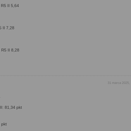
 R5 II 5,64
 II 7,28
 R5 II 8,28
31 marca 2025, 
a
I: 81,34 pkt
 pkt