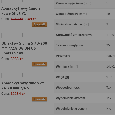
Źrenica wyjściowa [mm]
5
Aparat cyfrowy Canon
PowerShot V1
Odstęp źrenicy [mm]
19
4349 zł
3649 zł
Cena:
Minimalna ostrość [m]
3
Sprawdź
Sprawność zmierzchowa
17.89
Obiektyw Sigma S 70-200
Jasność względna
25
mm f/2.8 DG DN OS
Sports Sony E
Pryzmaty
BaK-4
6986 zł
Cena:
Sprawdź
Wymiary [mm]
145x
Waga [g]
970
Aparat cyfrowy Nikon Zf +
24-70 mm f/4 S
Wodoodporność
Tak
12234 zł
Cena:
Wypełnienie azotem
Tak
Sprawdź
Wypełnienie argonem
Nie