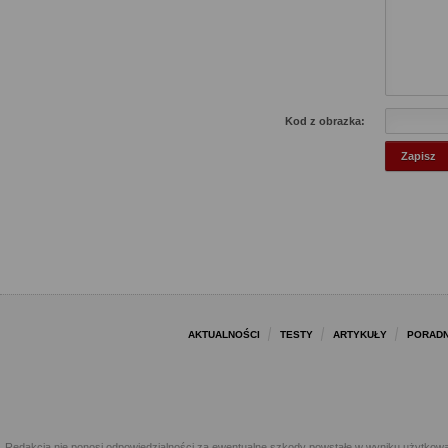
Kod z obrazka:
AKTUALNOŚCI
TESTY
ARTYKUŁY
PORADN
Redakcja nie ponosi odpowiedzialności za ewentualne szkody powstałe w wyniku użytkowa