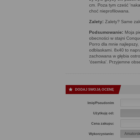
cm. Poza tym cześć 'naka
choć nieprofilowana.
Zalety:
Zalety? Same zale
Podsumowanie:
Moja pi
obecności w stajni Conques
Porro dla mnie najlepszy, 
odblaskami. 8x40 to napr
zachowana w głębia ostro
'ósemka'. Przyjemne obse
DODAJ SWOJĄ OCENĘ
Imię/Pseudonim
Użytkuję od:
Cena zakupu:
Wykorzystanie: