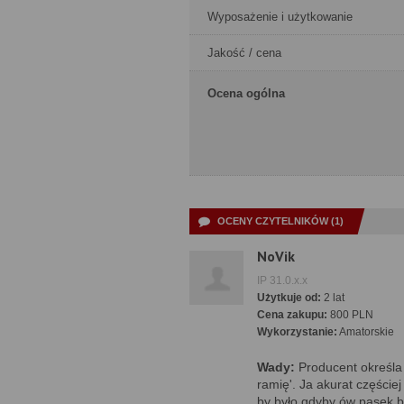
Wyposażenie i użytkowanie
Jakość / cena
Ocena ogólna
OCENY CZYTELNIKÓW (1)
NoVik
IP 31.0.x.x
Użytkuje od:
2 lat
Cena zakupu:
800 PLN
Wykorzystanie:
Amatorskie
Wady:
Producent określa
ramię'. Ja akurat częściej
by było gdyby ów pasek by