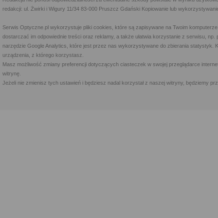
redakcji: ul. Żwirki i Wigury 11/34 83-000 Pruszcz Gdański Kopiowanie lub wykorzystywan
Serwis Optyczne.pl wykorzystuje pliki cookies, które są zapisywane na Twoim komputerze
dostarczać im odpowiednie treści oraz reklamy, a także ułatwia korzystanie z serwisu, 
narzędzie Google Analytics, które jest przez nas wykorzystywane do zbierania statystyk. 
urządzenia, z którego korzystasz.
Masz możliwość zmiany preferencji dotyczących ciasteczek w swojej przeglądarce internet
witrynę.
Jeżeli nie zmienisz tych ustawień i będziesz nadal korzystał z naszej witryny, będziemy 