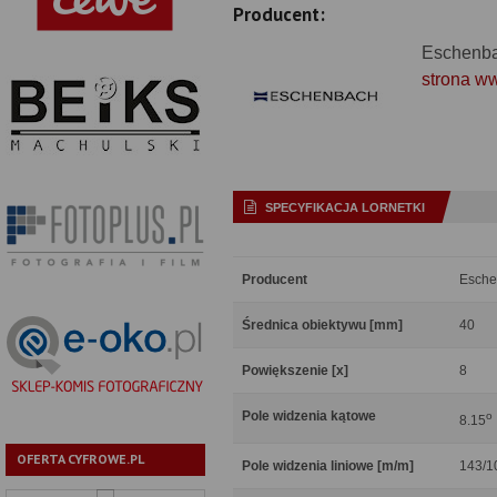
Producent:
Eschenb
strona w
SPECYFIKACJA LORNETKI
Producent
Esche
Średnica obiektywu [mm]
40
Powiększenie [x]
8
Pole widzenia kątowe
o
8.15
OFERTA CYFROWE.PL
Pole widzenia liniowe [m/m]
143/1