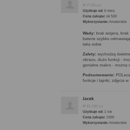
IP 77.65.x.x
Użytkuje od:
6 mies.
Cena zakupu:
ok 500
Wykorzystanie:
Amatorskie
Wady:
brak wizjera, brak
baterie szybko odmawiaj
taka sobie
Zalety:
wychodzą świetne z
obrazu, dużo funkcji - 
genialne makro - można ro
Podsumowanie:
POLecam
funkcje i tajniki, zdjęci
Jacek
IP 81.190.x.x
Użytkuje od:
1 rok
Cena zakupu:
1000
Wykorzystanie:
Amatorskie