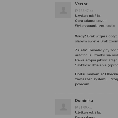
Vector
IP 188.47.x.x
Użytkuje od:
3 lat
Cena zakupu:
prezent
Wykorzystanie:
Amatorskie
Wady:
Brak wizjera opty
słabym świetle Brak zoom
Zalety:
Rewelacyjny zoom
autofocus (rzadko się my
Rewelacyjna jakość zdjęć 
Szybkość działania (opró
Podsumowanie:
Obecnie
zawieszeń systemu. Przej
polecam
Dominika
IP 31.60.x.x
Użytkuje od:
2 lat
Cena zakupu: