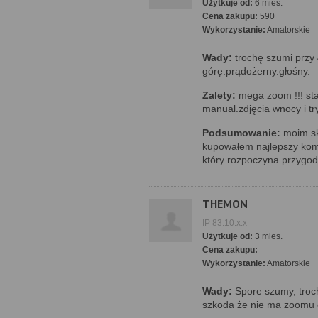
Użytkuje od:
6 mies.
Cena zakupu:
590
Wykorzystanie:
Amatorskie
Wady:
trochę szumi przy 
górę.prądożerny.głośny.
Zalety:
mega zoom !!! sta
manual.zdjęcia wnocy i try
Podsumowanie:
moim sk
kupowałem najlepszy kom
który rozpoczyna przygodę
THEMON
IP 83.10.x.x
Użytkuje od:
3 mies.
Cena zakupu:
Wykorzystanie:
Amatorskie
Wady:
Spore szumy, troch
szkoda że nie ma zoomu o