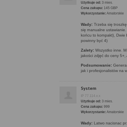
Użytkuje od:
3 mies.
Cena zakupu:
145 GBP
Wykorzystanie:
Amatorskie
Wady:
Trzeba się troszkę
się manualne ustawianie
końcu to kompakt), Dwie 
powinny być 4)
Zalety:
Wszystko inne. M
jakości zdjęć do ceny 5+
Podsumowanie:
General
jak i profesjonalistów na
System
IP 77.114.x.x
Użytkuje od:
3 mies.
Cena zakupu:
999
Wykorzystanie:
Amatorskie
Wady:
Latwo nacisnac prz