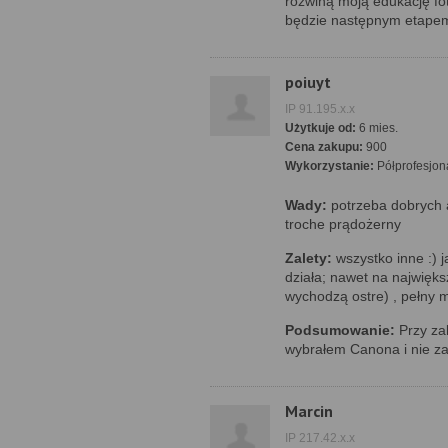
rozwiną moją edukację fo
będzie następnym etape
poiuyt
IP 91.195.x.x
Użytkuje od:
6 mies.
Cena zakupu:
900
Wykorzystanie:
Półprofesjon
Wady:
potrzeba dobrych 
troche prądożerny
Zalety:
wszystko inne :) j
działa; nawet na najwięks
wychodzą ostre) , pełny m
Podsumowanie:
Przy za
wybrałem Canona i nie za
Marcin
IP 217.42.x.x