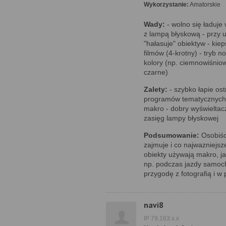
Wykorzystanie:
Amatorskie
Wady:
- wolno się ładuje
z lampą błyskową - przy
"hałasuje" obiektyw - kie
filmów (4-krotny) - tryb 
kolory (np. ciemnowiśnio
czarne)
Zalety:
- szybko łapie ost
programów tematycznych d
makro - dobry wyświeltacz
zasięg lampy błyskowej
Podsumowanie:
Osobiści
zajmuje i co najwazniejsz
obiekty używają makro, ja
np. podczas jazdy samoch
przygodę z fotografią i w 
navi8
IP 79.163.x.x