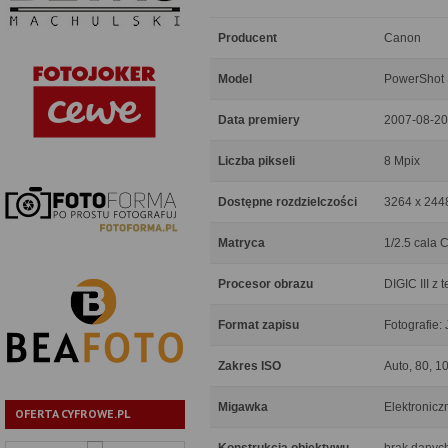
Producent
Canon
Model
PowerShot 
Data premiery
2007-08-20
Liczba pikseli
8 Mpix
Dostępne rozdzielczości
3264 x 2448
Matryca
1/2.5 cala
Procesor obrazu
DIGIC III z
Format zapisu
Fotografie:
Zakres ISO
Auto, 80, 1
Migawka
Elektronicz
OFERTA CYFROWE.PL