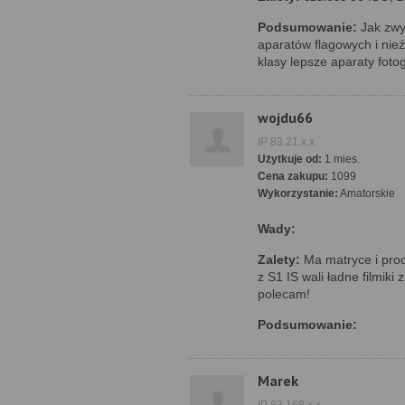
Podsumowanie:
Jak zwyk
aparatów flagowych i nieź
klasy lepsze aparaty fotog
wojdu66
IP 83.21.x.x
Użytkuje od:
1 mies.
Cena zakupu:
1099
Wykorzystanie:
Amatorskie
Wady:
Zalety:
Ma matryce i proc
z S1 IS wali ładne filmik
polecam!
Podsumowanie:
Marek