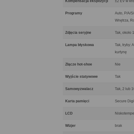
Kompensacja ekspozycji
±2 EV w kr
Programy
Auto, P/A/S
Wnętrza, Ro
Zdjęcia seryjne
Tak, około 1
Lampa błyskowa
Tak, tryby:
kurtynę
Złącze hot-shoe
Nie
Wyjście statywowe
Tak
Samowyzwalacz
Tak, 2 lub 1
Karta pamięci
Secure Dig
LCD
Niskotemper
Wizjer
brak