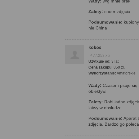
Wady:
w/g mnie brak
Zalety:
suoer zdjęcia
Podsumowanie:
kupiony
nie China
kokos
IP 77.253.x.x
Użytkuje od:
3 lat
Cena zakupu:
850 zł.
Wykorzystanie:
Amatorskie
Wady:
Czasem psuje się 
obiektyw.
Zalety:
Robi ładne zdjęcia
łatwy w obsłudze.
Podsumowanie:
Aparat 
zdjęcia. Bardzo go polec