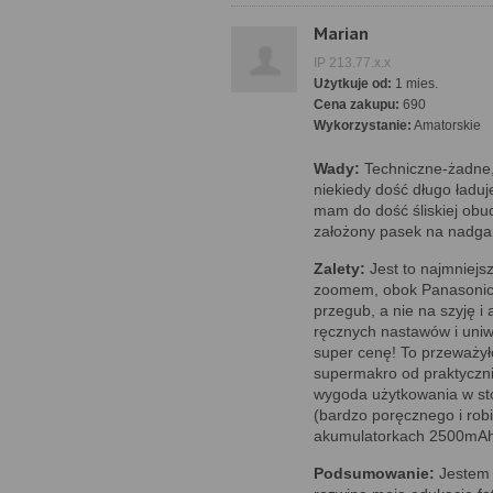
Marian
IP 213.77.x.x
Użytkuje od:
1 mies.
Cena zakupu:
690
Wykorzystanie:
Amatorskie
Wady:
Techniczne-żadne,
niekiedy dość długo ładuj
mam do dość śliskiej obu
założony pasek na nadga
Zalety:
Jest to najmniejs
zoomem, obok Panasonicó
przegub, a nie na szyję 
ręcznych nastawów i uniw
super cenę! To przeważyło
supermakro od praktyczni
wygoda użytkowania w st
(bardzo poręcznego i rob
akumulatorkach 2500mAh 
Podsumowanie:
Jestem 