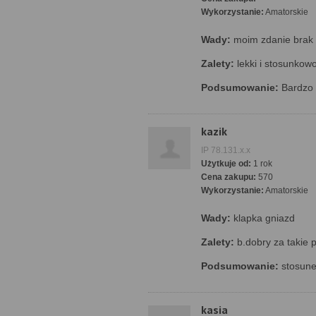
Wykorzystanie:
Amatorskie
Wady:
moim zdanie brak
Zalety:
lekki i stosunkow
Podsumowanie:
Bardzo 
kazik
IP 78.131.x.x
Użytkuje od:
1 rok
Cena zakupu:
570
Wykorzystanie:
Amatorskie
Wady:
klapka gniazd
Zalety:
b.dobry za takie 
Podsumowanie:
stosune
kasia