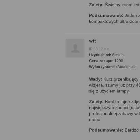
Zalety:
Świetny zoom i sta
Podsumowanie:
Jeden z
kompaktowych ultra-zoo
wit
IP 83.12.x.x
Użytkuje od:
6 mies.
Cena zakupu:
1200
Wykorzystanie:
Amatorskie
Wady:
Kurz przenikający 
wizjera, szumy juz przy 4
się z użyciem lampy
Zalety:
Bardzo fajne zdję
największym zoomie,usta
profesjonalnej zabawy w f
menu
Podsumowanie:
Bardzo 