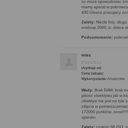
co moze spowodowac znis
mamy aparat w pokrowcu
400.Glosno pracujacy zo
Zalety:
Niezle foty, dlug
eneloop 2000, b. dobra sta
Podsumowanie:
polecam
wies
IP 89.174.x.x
Użytkuje od:
Cena zakupu:
Wykorzystanie:
Amatorskie
Wady:
Brak RAW, brak moż
jakość obiektywu jak w k
obiektyw nie jest na tyle 
zdjęcia w pomieszczeniac
172000 punktów, cena!!!!!
aparatu.
Zalety:
czułość 80 ISO, z