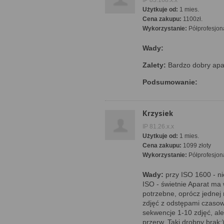
IP 83.168.x.x
Użytkuje od:
1 mies.
Cena zakupu:
1100zł.
Wykorzystanie:
Półprofesjon
Wady:
Zalety:
Bardzo dobry apa
Podsumowanie:
Krzysiek
IP 81.26.x.x
Użytkuje od:
1 mies.
Cena zakupu:
1099 złoty
Wykorzystanie:
Półprofesjon
Wady:
przy ISO 1600 - ni
ISO - świetnie Aparat ma 
potrzebne, oprócz jednej 
zdjęć z odstępami czaso
sekwencje 1-10 zdjęć, ale 
przerw. Taki drobny brak: