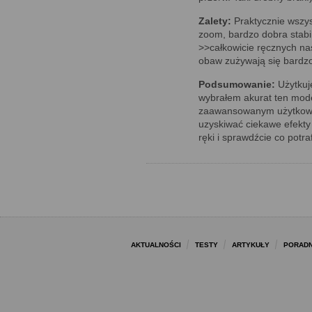
Zalety:
Praktycznie wszys
zoom, bardzo dobra stabil
>>całkowicie ręcznych na
obaw zużywają się bardzo 
Podsumowanie:
Użytkuję
wybrałem akurat ten mode
zaawansowanym użytkowni
uzyskiwać ciekawe efekty
ręki i sprawdźcie co potra
AKTUALNOŚCI
TESTY
ARTYKUŁY
PORADN