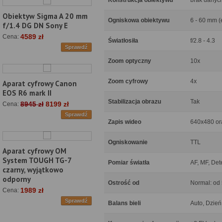
Konstrukcja obiektywu
brak danyc
Obiektyw Sigma A 20 mm
Ogniskowa obiektywu
6 - 60 mm 
f/1.4 DG DN Sony E
4589 zł
Cena:
Światłosiła
f/2.8 - 4.3
Sprawdź
Zoom optyczny
10x
Zoom cyfrowy
4x
Aparat cyfrowy Canon
EOS R6 mark II
Stabilizacja obrazu
Tak
8945 zł
8199 zł
Cena:
Sprawdź
Zapis wideo
640x480 ora
Ogniskowanie
TTL
Aparat cyfrowy OM
System TOUGH TG-7
Pomiar światła
AF, MF, Det
czarny, wyjątkowo
odporny
Ostrość od
Normal: od 
1989 zł
Cena:
Sprawdź
Balans bieli
Auto, Dzień