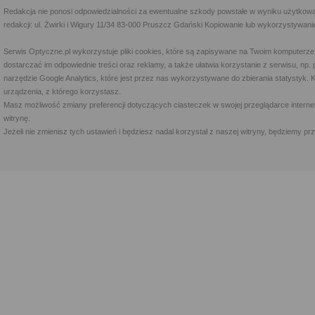
Redakcja nie ponosi odpowiedzialności za ewentualne szkody powstałe w wyniku użytkowa
redakcji: ul. Żwirki i Wigury 11/34 83-000 Pruszcz Gdański Kopiowanie lub wykorzystywan
Serwis Optyczne.pl wykorzystuje pliki cookies, które są zapisywane na Twoim komputerze
dostarczać im odpowiednie treści oraz reklamy, a także ułatwia korzystanie z serwisu, 
narzędzie Google Analytics, które jest przez nas wykorzystywane do zbierania statystyk. 
urządzenia, z którego korzystasz.
Masz możliwość zmiany preferencji dotyczących ciasteczek w swojej przeglądarce internet
witrynę.
Jeżeli nie zmienisz tych ustawień i będziesz nadal korzystał z naszej witryny, będziemy 