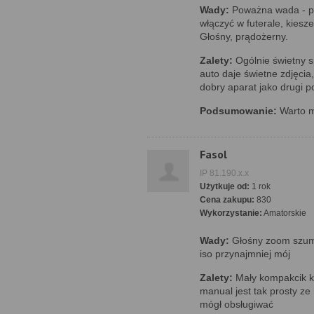
Wady:
Poważna wada - p
włączyć w futerale, kiesz
Głośny, prądożerny.
Zalety:
Ogólnie świetny sp
auto daje świetne zdjęcia,
dobry aparat jako drugi p
Podsumowanie:
Warto m
Fasol
IP 81.190.x.x
Użytkuje od:
1 rok
Cena zakupu:
830
Wykorzystanie:
Amatorskie
Wady:
Głośny zoom szumi
iso przynajmniej mój
Zalety:
Mały kompakcik k
manual jest tak prosty ze
mógł obsługiwać