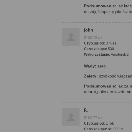
Podsumowanie:
jak kto
do zdjęć lepszej jakości to
john
IP 89.78.x.x
Użytkuje od:
3 mies.
Cena zakupu:
530
Wykorzystanie:
Amatorskie
Wady:
zero
Zalety:
szybkość włączani
Podsumowanie:
jak za t
aparat,polecam kazdemu
R.
IP 89.77.x.x
Użytkuje od:
1 rok
Cena zakupu:
ok. 900 zł