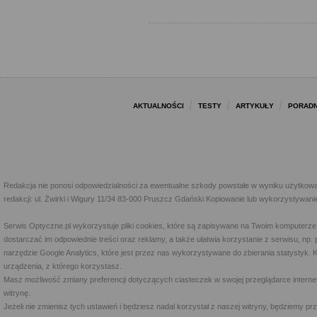
AKTUALNOŚCI
TESTY
ARTYKUŁY
PORADN
Redakcja nie ponosi odpowiedzialności za ewentualne szkody powstałe w wyniku użytkowa
redakcji: ul. Żwirki i Wigury 11/34 83-000 Pruszcz Gdański Kopiowanie lub wykorzystywan
Serwis Optyczne.pl wykorzystuje pliki cookies, które są zapisywane na Twoim komputerze
dostarczać im odpowiednie treści oraz reklamy, a także ułatwia korzystanie z serwisu, 
narzędzie Google Analytics, które jest przez nas wykorzystywane do zbierania statystyk. 
urządzenia, z którego korzystasz.
Masz możliwość zmiany preferencji dotyczących ciasteczek w swojej przeglądarce internet
witrynę.
Jeżeli nie zmienisz tych ustawień i będziesz nadal korzystał z naszej witryny, będziemy 