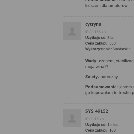
kieszeni dla amatorów
cytryna
IP 88.156.x.x
Użytkuje od:
3 lat
Cena zakupu:
550
Wykorzystanie:
Amatorskie
Wady:
czasem, stabilizac
moja wina?!
Zalety:
poręczny
Podsumowanie:
jestem z
go kupowałam to troche p
SYS 49152
IP 83.15.x.x
Użytkuje od:
1 mies.
Cena zakupu:
100