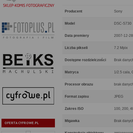
Producent
Sony
Model
DSC-S730
Data premiery
2007-12-28
Liczba pikseli
7.2 Mpix
Dostępne rozdzielczości
Brak danyc
Matryca
1/2.5 cala,
Procesor obrazu
brak danyc
Format zapisu
JPEG
Zakres ISO
100, 200, 4
Migawka
Brak danyc
OFERTA CYFROWE.PL