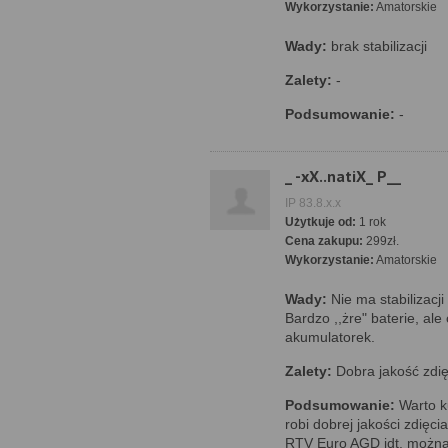
Wykorzystanie:
Amatorskie
Wady:
brak stabilizacji
Zalety:
-
Podsumowanie:
-
_ -xX..natiX_ P__
IP 83.8.x.x
Użytkuje od:
1 rok
Cena zakupu:
299zł.
Wykorzystanie:
Amatorskie
Wady:
Nie ma stabilizacji
Bardzo ,,żre" baterie, al
akumulatorek.
Zalety:
Dobra jakość zdi
Podsumowanie:
Warto k
robi dobrej jakości zdięc
RTV Euro AGD idt. można 