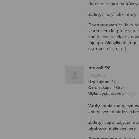
dobieranie parametrów w
Zalety:
mały, lekki, duży 
Podsumowanie:
Jako pi
ziarenkiem ku profesjonaln
kombinować, także sprawy
fajnego. Ale tylko dlatego
się lubi co się ma ;)
mako8.96
IP 83.5.x.x
Użytkuje od:
2 lat
Cena zakupu:
280 zł
Wykorzystanie:
Amatorskie
Wady:
mały zoom, szumy 
zoom'owania podczas krę
Zalety:
super zdjęcia mak
błyskowa, małe wymiary
Podsumowanie:
dobry a