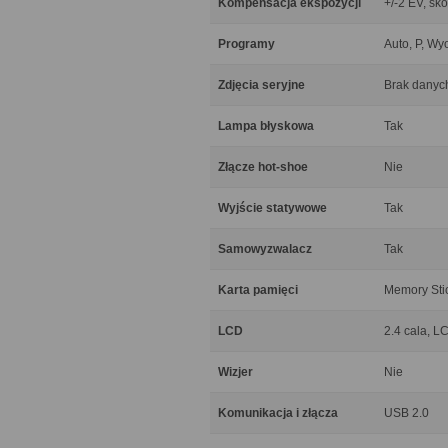
Kompensacja ekspozycji
+/-2 EV, sk
Programy
Auto, P, Wy
Zdjęcia seryjne
Brak danyc
Lampa błyskowa
Tak
Złącze hot-shoe
Nie
Wyjście statywowe
Tak
Samowyzwalacz
Tak
Karta pamięci
Memory Sti
LCD
2.4 cala, 
Wizjer
Nie
Komunikacja i złącza
USB 2.0