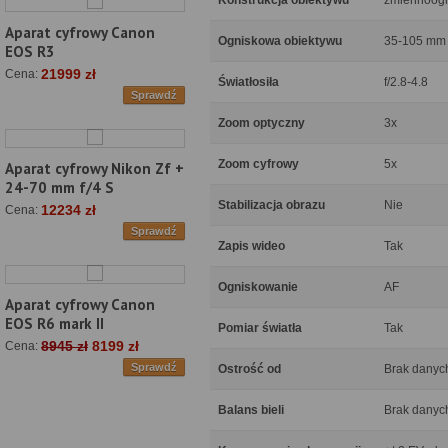
Konstrukcja obiektywu
zmiennoog
Aparat cyfrowy Canon
Ogniskowa obiektywu
35-105 mm
EOS R3
21999 zł
Cena:
Światłosiła
f/2.8-4.8
Sprawdź
Zoom optyczny
3x
Zoom cyfrowy
5x
Aparat cyfrowy Nikon Zf +
24-70 mm f/4 S
Stabilizacja obrazu
Nie
12234 zł
Cena:
Sprawdź
Zapis wideo
Tak
Ogniskowanie
AF
Aparat cyfrowy Canon
EOS R6 mark II
Pomiar światła
Tak
8945 zł
8199 zł
Cena:
Sprawdź
Ostrość od
Brak danyc
Balans bieli
Brak danyc