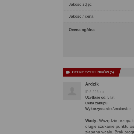
Jakość zdjęć
Jakość / cena
Ocena ogólna
OCENY CZYTELNIKÓW (5)
Ardzik
IP 5.226.x.x
Użytkuje od:
5 lat
Cena zakupu:
Wykorzystanie:
Amatorskie
Wady:
Wszędzie przepalon
długie szukanie punktu os
złapana wcale. Brak pro