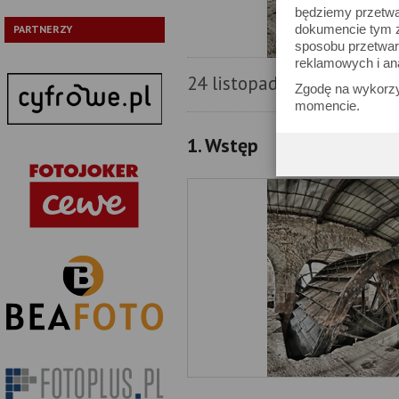
będziemy przetwa
dokumencie tym zn
PARTNERZY
sposobu przetwar
reklamowych i an
An
24 listopada 2011
Zgodę na wykorzy
momencie.
1. Wstęp