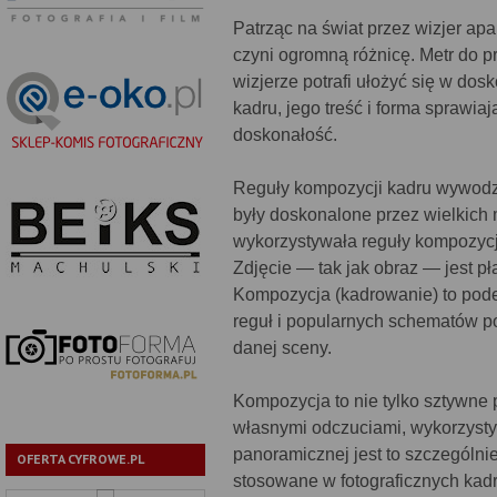
Patrząc na świat przez wizjer ap
czyni ogromną różnicę. Metr do prz
wizjerze potrafi ułożyć się w 
kadru, jego treść i forma sprawia
doskonałość.
Reguły kompozycji kadru wywodzą 
były doskonalone przez wielkich 
wykorzystywała reguły kompozycji
Zdjęcie — tak jak obraz — jest p
Kompozycja (kadrowanie) to podej
reguł i popularnych schematów p
danej sceny.
Kompozycja to nie tylko sztywne 
własnymi odczuciami, wykorzystyw
panoramicznej jest to szczególni
OFERTA CYFROWE.PL
stosowane w fotograficznych kadr