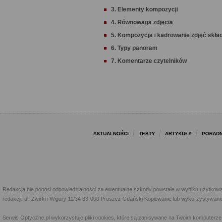
3. Elementy kompozycji
4. Równowaga zdjęcia
5. Kompozycja i kadrowanie zdjęć skł
6. Typy panoram
7. Komentarze czytelników
AKTUALNOŚCI
TESTY
ARTYKUŁY
PORADN
Redakcja nie ponosi odpowiedzialności za ewentualne szkody powstałe w wyniku użytkowa
redakcji: ul. Żwirki i Wigury 11/34 83-000 Pruszcz Gdański Kopiowanie lub wykorzystywan
Serwis Optyczne.pl wykorzystuje pliki cookies, które są zapisywane na Twoim komputerze