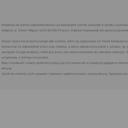
Redakcja nie ponosi odpowiedzialności za ewentualne szkody powstałe w wyniku użytkowa
redakcji: ul. Żwirki i Wigury 11/34 83-000 Pruszcz Gdański Kopiowanie lub wykorzystywan
Serwis Optyczne.pl wykorzystuje pliki cookies, które są zapisywane na Twoim komputerze
dostarczać im odpowiednie treści oraz reklamy, a także ułatwia korzystanie z serwisu, 
narzędzie Google Analytics, które jest przez nas wykorzystywane do zbierania statystyk. 
urządzenia, z którego korzystasz.
Masz możliwość zmiany preferencji dotyczących ciasteczek w swojej przeglądarce internet
witrynę.
Jeżeli nie zmienisz tych ustawień i będziesz nadal korzystał z naszej witryny, będziemy 