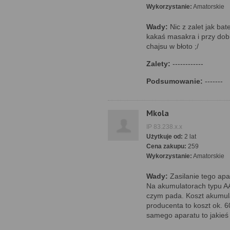
Wykorzystanie:
Amatorskie
Wady:
Nic z zalet jak bate
kakaś masakra i przy dob
chajsu w błoto ;/
Zalety:
------------
Podsumowanie:
-------
Mkola
IP 83.238.x.x
Użytkuje od:
2 lat
Cena zakupu:
259
Wykorzystanie:
Amatorskie
Wady:
Zasilanie tego apa
Na akumulatorach typu AA
czym pada. Koszt akumul
producenta to koszt ok. 60
samego aparatu to jakieś