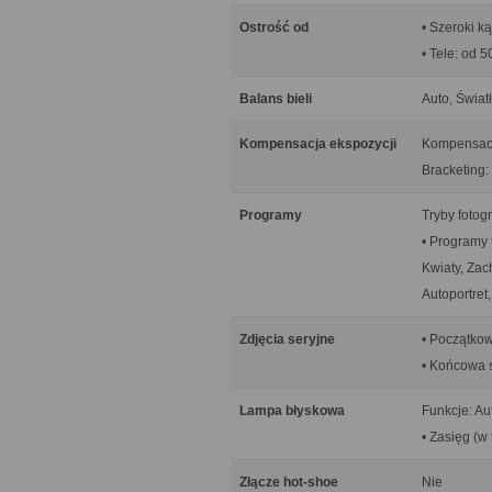
Ostrość od
• Szeroki k
• Tele: od 
Balans bieli
Auto, Świat
Kompensacja ekspozycji
Kompensacja
Bracketing:
Programy
Tryby fotog
• Programy 
Kwiaty, Zac
Autoportret
Zdjęcia seryjne
• Początkowa
• Końcowa se
Lampa błyskowa
Funkcje: Au
• Zasięg (w 
Złącze hot-shoe
Nie