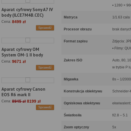
• 1280 × 96
Aparat cyfrowy Sony A7 IV
body (ILCE7M4B.CEC)
Matryca
1/1.63 cala
8499 zł
Cena:
Sprawdź
Procesor obrazu
brak danyc
Format zapisu
Zdjęcia: JP
• Filmy: Q
Aparat cyfrowy OM
System OM-1 II body
Zakres ISO
Auto, 80, 1
9671 zł
Cena:
w trybie P l
Sprawdź
Migawka
8s – 1/200
Aparat cyfrowy Canon
Konstrukcja obiektywu
Schneider-
EOS R6 mark II
8945 zł
8199 zł
Cena:
Ogniskowa obiektywu
ekwiwalent
Sprawdź
Światłosiła
f/2.8 – 5.1
Zoom optyczny
5x