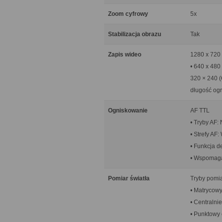
Zoom cyfrowy
5x
Stabilizacja obrazu
Tak
Zapis wideo
1280 x 720 
• 640 x 480 
320 × 240 (
długość ogr
Ogniskowanie
AF TTL
• Tryby AF:
• Strefy AF:
• Funkcja de
• Wspomaga
Pomiar światła
Tryby pomia
• Matrycowy
• Centralni
• Punktowy 