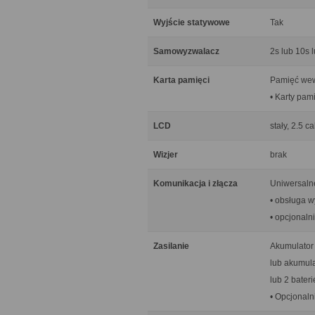
Wyjście statywowe
Tak
Samowyzwalacz
2s lub 10s 
Karta pamięci
Pamięć wew
• Karty pam
LCD
stały, 2.5 
Wizjer
brak
Komunikacja i złącza
Uniwersaln
• obsługa w
• opcjonal
Zasilanie
Akumulator
lub akumul
lub 2 bateri
• Opcjonaln