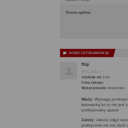
Ocena ogólna
OCENY CZYTELNIKÓW (6)
filip
IP 91.225.x.x
Użytkuje od:
3 lat
Cena zakupu:
Wykorzystanie:
Amatorskie
Wady:
Wymaga profesjon
ładowarką bo to nie jest 
profesjonalny aparat
Zalety:
Jakość zdjęć wysok
praktycznie nie ma złych 