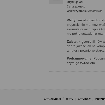
Użytkuje od:
Cena zakupu:
Wykorzystanie:
Amatorskie
Wady:
kiepski plastik i t
przyciski nie ma możliwoś
akumulatorkach typu AA N
nie pełne ustawienia man
Zalety:
kręcenie filmów w
dobra jakość jak na kompak
amatora pewnie wystarcz
Podsumowanie:
Podsumo
czym go zwróciłem
AKTUALNOŚCI
TESTY
ARTYKUŁY
PORADN