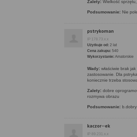
Zalety:
Wielkość sprzętu,
Podsumowanie:
Nie pole
pstrykoman
IP 178.73.x.x
Użytkuje od:
2 lat
Cena zakupu:
540
Wykorzystanie:
Amatorskie
Wady:
właściwie brak jak
zastosowanie. Dla pstryk
koniecznie trzeba stosow
Zalety:
dobre oprogramow
rozmywa obrazu
Podsumowanie:
b.dobry 
kaczor--ek
IP 89.231.x.x