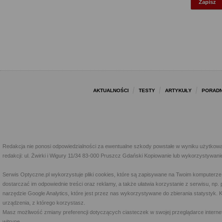
AKTUALNOŚCI
TESTY
ARTYKUŁY
PORADN
Redakcja nie ponosi odpowiedzialności za ewentualne szkody powstałe w wyniku użytkowa
redakcji: ul. Żwirki i Wigury 11/34 83-000 Pruszcz Gdański Kopiowanie lub wykorzystywan
Serwis Optyczne.pl wykorzystuje pliki cookies, które są zapisywane na Twoim komputerze
dostarczać im odpowiednie treści oraz reklamy, a także ułatwia korzystanie z serwisu, 
narzędzie Google Analytics, które jest przez nas wykorzystywane do zbierania statystyk. 
urządzenia, z którego korzystasz.
Masz możliwość zmiany preferencji dotyczących ciasteczek w swojej przeglądarce internet
witrynę.