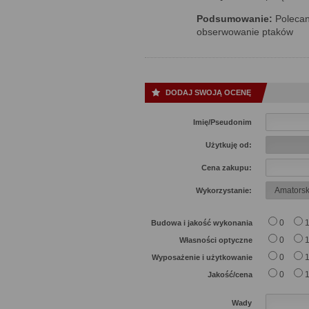
Podsumowanie:
Polecan
obserwowanie ptaków
DODAJ SWOJĄ OCENĘ
Imię/Pseudonim
Użytkuję od:
Cena zakupu:
Wykorzystanie:
0
Budowa i jakość wykonania
0
Własności optyczne
0
Wyposażenie i użytkowanie
0
Jakość/cena
Wady