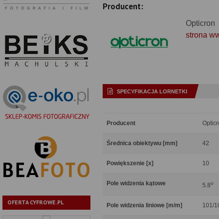
Producent:
Opticron
strona w
SPECYFIKACJA LORNETKI
Producent
Optic
Średnica obiektywu [mm]
42
Powiększenie [x]
10
Pole widzenia kątowe
o
5.8
OFERTA CYFROWE.PL
Pole widzenia liniowe [m/m]
101/1