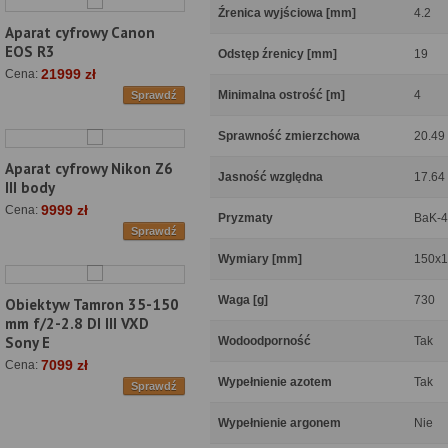
Źrenica wyjściowa [mm]
4.2
Aparat cyfrowy Canon
EOS R3
Odstęp źrenicy [mm]
19
21999 zł
Cena:
Minimalna ostrość [m]
4
Sprawdź
Sprawność zmierzchowa
20.49
Aparat cyfrowy Nikon Z6
Jasność względna
17.64
III body
9999 zł
Cena:
Pryzmaty
BaK-4
Sprawdź
Wymiary [mm]
150x
Waga [g]
730
Obiektyw Tamron 35-150
mm f/2-2.8 DI III VXD
Sony E
Wodoodporność
Tak
7099 zł
Cena:
Wypełnienie azotem
Tak
Sprawdź
Wypełnienie argonem
Nie