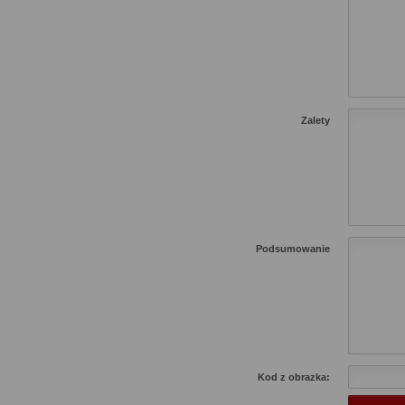
Zalety
Podsumowanie
Kod z obrazka: