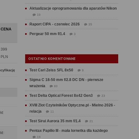
Aktualizacje oprogramowania dla aparatów Nikon
10
Raport CIPA - czerwiec 2026
35
CENA
Pergear 50 mm f/1.4
3
399
PLN
OSTATNIO KOMENTOWANE
Test Carl Zeiss SFL 8x50
cyfikację
8
Sigma C 18-50 mm f/2.8 DC DN - pierwsze
wrażenia
80
Test Delta Optical Forest 8x42 Gen3
23
XVIII Zlot Czytelników Optyczne.pl - Mielno 2026 -
relacja
11
pkt
Test Sirui Aurora 35 mm f/1.4
21
Pentax Papilio III - mała lornetka dla każdego
pkt
19