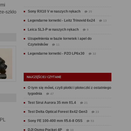
ymi
ze-szkło
Sony RX10 V w naszych rękach
25
Legendarne lornetki - Leitz Trinovid 6x24
13
Leica SL3-P w naszych rękach
9
Uzupełnienia w bazie lornetek i apel do
Czytelników
11
Legendarne lornetki - PZO LP6x30
32
NAJCZĘŚCIEJ CZYTANE
O tym się mówi, czyli plotki i ploteczki z ostatniego
tygodnia
47
Test Sirui Aurora 35 mm f/1.4
21
Test Delta Optical Forest 8x42 Gen3
23
PL
Sony FE 100-400 mm f/5.6-8 OSS
53
DJI Osmo Pocket 4P
10