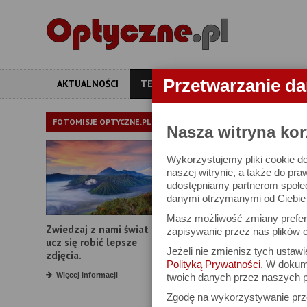
Przetwarzanie d
AKTUALNOŚCI
TESTY
ARTYKUŁY
APARATY
TEST LORNE
FOTOMISJE OPTYCZNE.PL
Nasza witryna kor
Wykorzystujemy pliki cookie do
Olympus DPS-I 1
naszej witrynie, a także do pra
udostępniamy partnerom społe
danymi otrzymanymi od Ciebie l
Masz możliwość zmiany prefere
Zwiedzaj z nami świat i
zapisywanie przez nas plików c
ucz się robić lepsze
Jeżeli nie zmienisz tych ustaw
zdjęcia.
Polityką Prywatności
. W dokume
Więcej informacji
twoich danych przez naszych p
Zgodę na wykorzystywanie pr