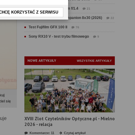
Test Sirui Aurora 35 mm f/1.4
21
CHCĘ KORZYSTAĆ Z SERWISU
Test Swarovski CL Companion 8x30 (2026)
22
Test Fujifilm GFX 100 II
76
Sony RX10 V - test trybu filmowego
9
NOWE ARTYKUŁY
WSZYSTKIE ARTYKUŁY
kuj
iel się
uje
XVIII Zlot Czytelników Optyczne.pl - Mielno
2026 - relacja
Komentarze: 11
Czytaj artykuł