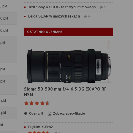
0 pkt
Test Sony RX10 V - test trybu filmowego
9
Leica SL3-P w naszych rękach
9
.0 pkt
.0 pkt
OSTATNIO OCENIANE
 pkt
 pkt
 pkt
Sigma 50-500 mm f/4-6.3 DG EX APO RF
HSM
0 pkt
0 pkt
Oceny: 8
Zobacz specyfikację
pkt
Fujifilm X-Pro2