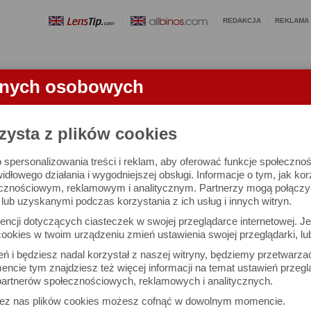
REDAKCJA
REKLAMA
anych osobowych
OBIEKTYWY
LORNETKI
SŁOWNICZEK
RANKINGI
FA
TKI
zysta z plików cookies
 spersonalizowania treści i reklam, aby oferować funkcje społeczno
0x50 - test lornetki
widłowego działania i wygodniejszej obsługi. Informacje o tym, jak ko
cznościowym, reklamowym i analitycznym. Partnerzy mogą połączyć 
ub uzyskanymi podczas korzystania z ich usług i innych witryn.
ncji dotyczących ciasteczek w swojej przeglądarce internetowej. Je
ookies w twoim urządzeniu zmień ustawienia swojej przeglądarki, lu
ień i będziesz nadal korzystał z naszej witryny, będziemy przetwarz
ncie tym znajdziesz też więcej informacji na temat ustawień przegl
artnerów społecznościowych, reklamowych i analitycznych.
zez nas plików cookies możesz cofnąć w dowolnym momencie.