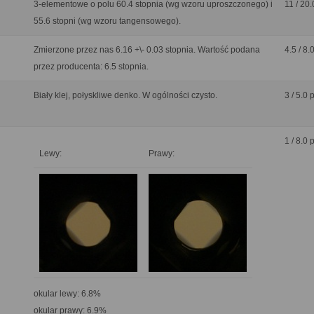
3-elementowe o polu 60.4 stopnia (wg wzoru uproszczonego) i
11 / 20.
55.6 stopni (wg wzoru tangensowego).
Zmierzone przez nas 6.16 +\- 0.03 stopnia. Wartość podana
4.5 / 8.
przez producenta: 6.5 stopnia.
Biały klej, połyskliwe denko. W ogólności czysto.
3 / 5.0 
1 / 8.0 
Lewy:
Prawy:
okular lewy: 6.8%
okular prawy: 6.9%