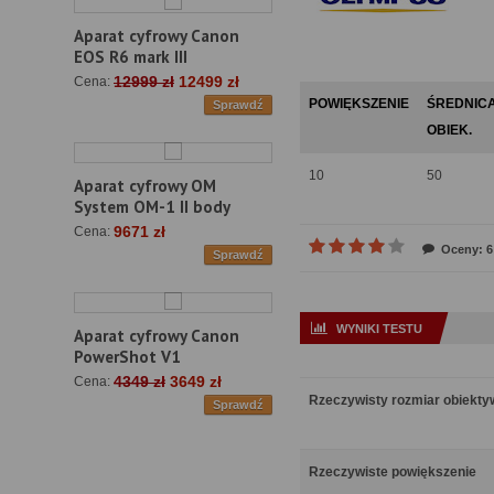
Aparat cyfrowy Canon
EOS R6 mark III
12999 zł
12499 zł
Cena:
POWIĘKSZENIE
ŚREDNIC
Sprawdź
OBIEK.
10
50
Aparat cyfrowy OM
System OM-1 II body
9671 zł
Cena:
Oceny: 6
Sprawdź
WYNIKI TESTU
Aparat cyfrowy Canon
PowerShot V1
4349 zł
3649 zł
Cena:
Rzeczywisty rozmiar obiekt
Sprawdź
Rzeczywiste powiększenie