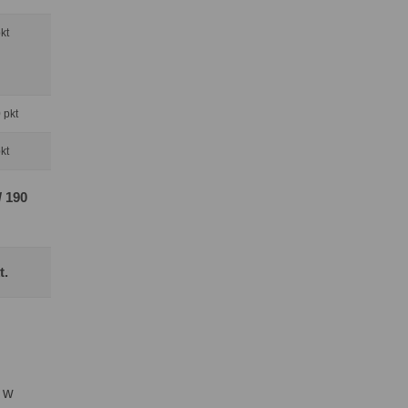
pkt
0 pkt
pkt
/ 190
t.
a w