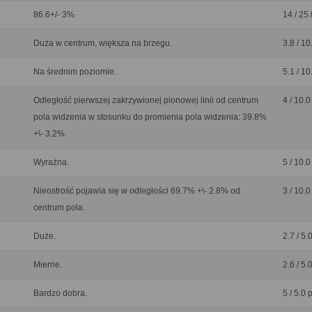
86.6+/- 3%
14 / 25.
Duża w centrum, większa na brzegu.
3.8 / 10
Na średnim poziomie.
5.1 / 10
Odległość pierwszej zakrzywionej pionowej linii od centrum
4 / 10.0
pola widzenia w stosunku do promienia pola widzenia: 39.8%
+\- 3.2%.
Wyraźna.
5 / 10.0
Nieostrość pojawia się w odległości 69.7% +\- 2.8% od
3 / 10.0
centrum pola.
Duże.
2.7 / 5.
Mierne.
2.6 / 5.
Bardzo dobra.
5 / 5.0 