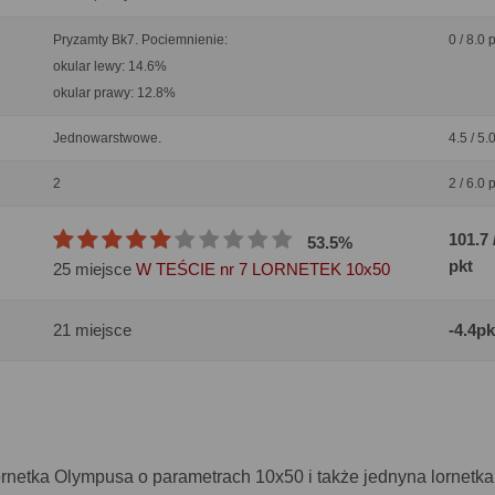
Pryzamty Bk7. Pociemnienie:
0 / 8.0 
okular lewy: 14.6%
okular prawy: 12.8%
Jednowarstwowe.
4.5 / 5.
2
2 / 6.0 
101.7 
53.5%
pkt
25 miejsce
W TEŚCIE nr 7 LORNETEK 10x50
21 miejsce
-4.4pk
ornetka Olympusa o parametrach 10x50 i także jednyna lornetk