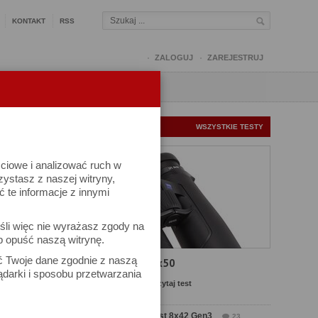
KONTAKT
RSS
ZALOGUJ
ZAREJESTRUJ
Q
FORUM
FOTOMISJE
NOWE TESTY
WSZYSTKIE TESTY
ściowe i analizować ruch w
rzystasz z naszej witryny,
te informacje z innymi
śli więc nie wyrażasz zgody na
b opuść naszą witrynę.
ać Twoje dane zgodnie z naszą
Test Carl Zeiss SFL 8x50
ądarki i sposobu przetwarzania
Komentarze: 8
Czytaj test
Test Delta Optical Forest 8x42 Gen3
23