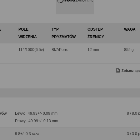
A
POLE
TYP
ODSTĘP
WAGA
WIDZENIA
PRYZMATÓW
ŹRENICY
114/1000(6.5
)
Bk7/Porro
12 mm
855 g
o
Zobacz spe
ywów
Lewy: 49.93+/- 0.09 mm
8 / 8.0 
Prawy: 49.99+/- 0.13 mm
9.8+/- 0.3 raza
3 / 3.0 