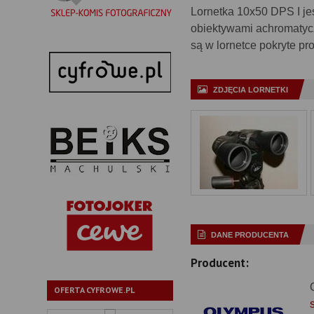
Lornetka 10x50 DPS I j
obiektywami achromatycz
są w lornetce pokryte p
ZDJĘCIA LORNETKI
DANE PRODUCENTA
Producent:
OFERTA CYFROWE.PL