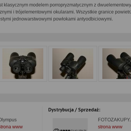
est klasycznym modelem porropryzmatycznym z dwuelementow
nymi i trójelementowymi okularami. Wszystkie granice powietr
rostymi jednowarstwowymi powłokami antyodbiciowymi.
Dystrybucja / Sprzedaż:
Olympus
FOTOZAKUPY.
strona www
strona www