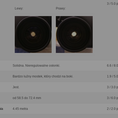
3 / 5.0 
Lewy:
Prawy:
Solidna. Nieregulowalne osłonki.
6.6 / 8.
Bardzo luźny mostek, który chodzi na boki.
1.9 / 5.
Jest.
3 / 3.0 
od 58.5 do 72.4 mm
3 / 6.0 
nia
4.45 metra
2 / 2.0 