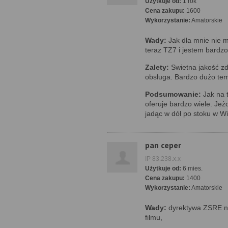
Użytkuje od:
1 rok
Cena zakupu:
1600
Wykorzystanie:
Amatorskie
Wady:
Jak dla mnie nie 
teraz TZ7 i jestem bardz
Zalety:
Swietna jakość zd
obsługa. Bardzo dużo tema
Podsumowanie:
Jak na t
oferuje bardzo wiele. Jeż
jadąc w dół po stoku w W
pan ceper
IP 83.238.x.x
Użytkuje od:
6 mies.
Cena zakupu:
1400
Wykorzystanie:
Amatorskie
Wady:
dyrektywa ZSRE n
filmu,