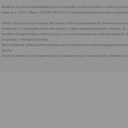
Redakcja nie ponosi odpowiedzialności za ewentualne szkody powstałe w wyniku użytkowa
redakcji: ul. Żwirki i Wigury 11/34 83-000 Pruszcz Gdański Kopiowanie lub wykorzystywan
Serwis Optyczne.pl wykorzystuje pliki cookies, które są zapisywane na Twoim komputerze
dostarczać im odpowiednie treści oraz reklamy, a także ułatwia korzystanie z serwisu, 
narzędzie Google Analytics, które jest przez nas wykorzystywane do zbierania statystyk. 
urządzenia, z którego korzystasz.
Masz możliwość zmiany preferencji dotyczących ciasteczek w swojej przeglądarce internet
witrynę.
Jeżeli nie zmienisz tych ustawień i będziesz nadal korzystał z naszej witryny, będziemy 