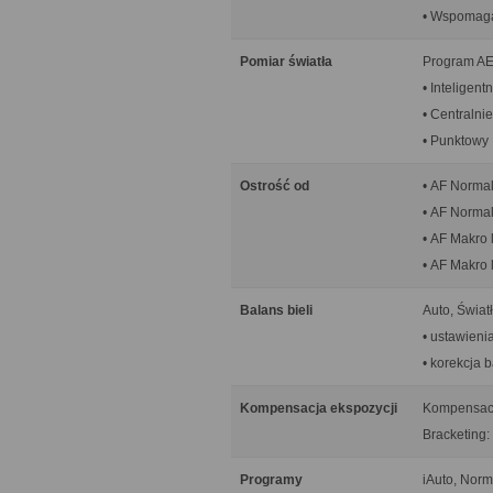
• Wspomag
Pomiar światła
Program AE,
• Inteligent
• Centralni
• Punktowy
Ostrość od
• AF Normal
• AF Normal
• AF Makro l
• AF Makro 
Balans bieli
Auto, Świat
• ustawien
• korekcja b
Kompensacja ekspozycji
Kompensacja
Bracketing: 
Programy
iAuto, Norm