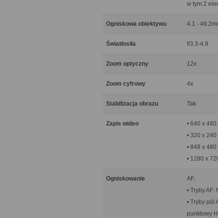
w tym 2 ele
Ogniskowa obiektywu
4.1 - 49.2m
Światłosiła
f/3.3-4.9
Zoom optyczny
12x
Zoom cyfrowy
4x
Stabilizacja obrazu
Tak
Zapis wideo
• 640 x 480 
• 320 x 240
• 848 x 480
• 1280 x 72
Ogniskowanie
AF,
• Tryby AF: 
• Tryby pól
punktowy HS