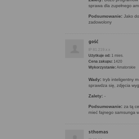
sprawa dla zupełnego am
Podsumowanie:
Jako dop
zadowolony
gość
IP 81.219.x.x
Użytkuje od:
1 mies.
Cena zakupu:
1420
Wykorzystanie:
Amatorskie
Wady:
tryb inteligentny 
sprawdza się, zdjęcia wyg
Zalety:
-
Podsumowanie:
za tą c
mieć fajnego samsunga 
sthomas