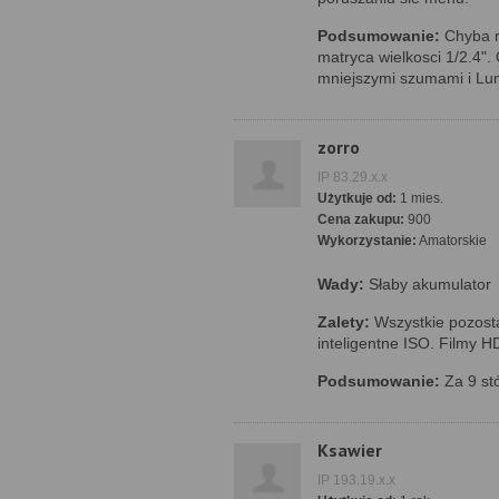
Podsumowanie:
Chyba n
matryca wielkosci 1/2.4"
mniejszymi szumami i Lu
zorro
IP 83.29.x.x
Użytkuje od:
1 mies.
Cena zakupu:
900
Wykorzystanie:
Amatorskie
Wady:
Słaby akumulator
Zalety:
Wszystkie pozosta
inteligentne ISO. Filmy H
Podsumowanie:
Za 9 st
Ksawier
IP 193.19.x.x