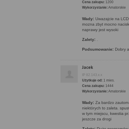
Cena zakupu:
1200
Wykorzystanie:
Amatorskie
Wady:
Uwazajcie na LCD,
mozna zbyt mocno nacisk
naprawy jest wysoki
Zalety:
.
Podsumowanie:
Dobry a
Jacek
IP 82.143.x.x
Użytkuje od:
1 mies.
Cena zakupu:
1444
Wykorzystanie:
Amatorskie
Wady:
Za bardzo zautoma
niektórych to zaleta. spus
w tym miejscu, kwestia p
jeszcze za drogi
Zalety:
Dużo programów t