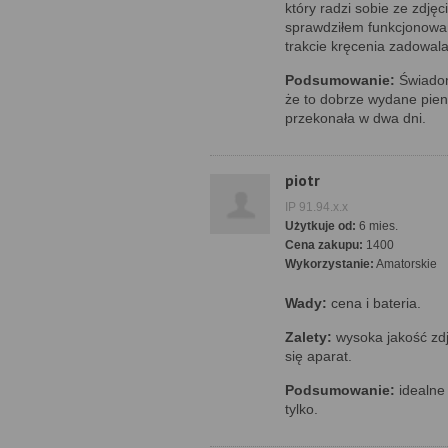
który radzi sobie ze zdję
sprawdziłem funkcjonowan
trakcie kręcenia zadowala
Podsumowanie:
Świadom
że to dobrze wydane pien
przekonała w dwa dni.
piotr
IP 91.94.x.x
Użytkuje od:
6 mies.
Cena zakupu:
1400
Wykorzystanie:
Amatorskie
Wady:
cena i bateria.
Zalety:
wysoka jakość zdję
się aparat.
Podsumowanie:
idealne 
tylko.