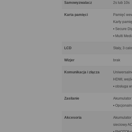
Samowyzwalacz
2s lub 10s
Karta pamięci
Pamięć wew
Karty pamię
• Secure Di
• Multi Medi
LCD
Stały, 3 ca
Wizjer
brak
Komunikacja i złącza
Uniwersalne
HDMI, wejśc
• obsługa w
Zasilanie
Akumulator 
• Opcjonal
Akcesoria
Akumulator 
sieciowy A
• PHOTOfun