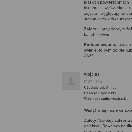
płaskich powierzchniach (
twarzach - wyświetlacz t
zdjęcia - wyglądają na ba
stosunkowo krótko trzyma
Zalety:
- przy dobrym świe
kąt obiektywu
Podsumowanie:
jakbym 
świetle, to bym go nie ku
A620.
wojcias
IP 67.142.x.x
Użytkuje od:
6 mies.
Cena zakupu:
299$
Wykorzystanie:
Amatorskie
Wady:
w tej klasie cenow
Zalety:
Swietny zakres z
obiektyw. Rewelacyjne fil
poruszaniu sie menu.