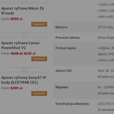
• 1920 x 10
Aparat cyfrowy Nikon Z6
• 1600 x 12
III body
• 640 x 480
9999 zł
Cena:
Sprawdź
Matryca
1/2.33 cala,
Procesor obrazu
Venus Engi
Aparat cyfrowy Canon
PowerShot V1
Format zapisu
• Zdjęcia: 
4349 zł
3649 zł
Cena:
Jakość JPEG
Sprawdź
• Filmy z d
Zakres ISO
Auto, 80, 1
W trybie w
Aparat cyfrowy Sony A7 IV
body (ILCE7M4B.CEC)
Migawka
8s - 1/2000
8499 zł
Cena:
W trybie Gw
Sprawdź
Konstrukcja obiektywu
LEICA DC 
10 element