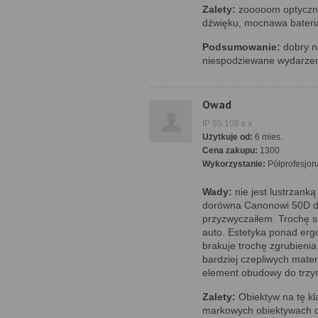
Zalety:
zooooom optyczny 
dźwięku, mocnawa bateri
Podsumowanie:
dobry n
niespodziewane wydarzeni
Owad
IP 95.108.x.x
Użytkuje od:
6 mies.
Cena zakupu:
1300
Wykorzystanie:
Półprofesjon
Wady:
nie jest lustrzanką
dorówna Canonowi 50D do
przyzwyczaiłem. Trochę 
auto. Estetyka ponad erg
brakuje trochę zgrubienia
bardziej czepliwych mate
element obudowy do trzy
Zalety:
Obiektyw na tę kla
markowych obiektywach do