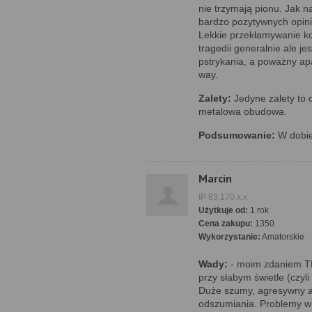
nie trzymają pionu. Jak n
bardzo pozytywnych opini
Lekkie przekłamywanie ko
tragedii generalnie ale j
pstrykania, a poważny apar
way.
Zalety:
Jedyne zalety to 
metalowa obudowa.
Podsumowanie:
W dobie
Marcin
IP 83.170.x.x
Użytkuje od:
1 rok
Cena zakupu:
1350
Wykorzystanie:
Amatorskie
Wady:
- moim zdaniem T
przy słabym świetle (czyl
Duże szumy, agresywny 
odszumiania. Problemy wi