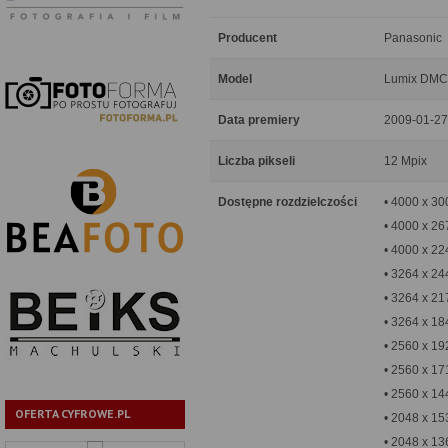
Producent
Panasonic
Model
Lumix DMC
Data premiery
2009-01-27
Liczba pikseli
12 Mpix
Dostępne rozdzielczości
• 4000 x 30
• 4000 x 26
• 4000 x 22
• 3264 x 24
• 3264 x 21
• 3264 x 18
• 2560 x 19
• 2560 x 17
• 2560 x 14
OFERTA CYFROWE.PL
• 2048 x 15
• 2048 x 13