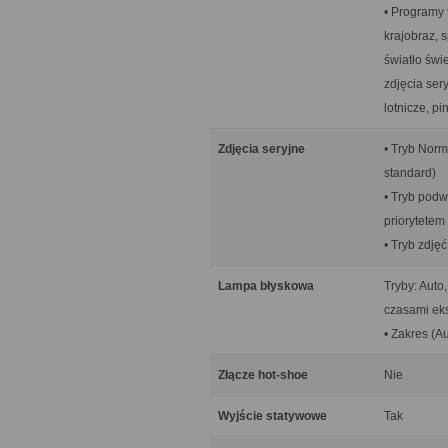
• Programy 
krajobraz, s
światło świ
zdjęcia sery
lotnicze, p
Zdjęcia seryjne
• Tryb Norma
standard)
• Tryb podwy
priorytetem
• Tryb zdjęć
Lampa błyskowa
Tryby: Auto
czasami ek
• Zakres (A
Złącze hot-shoe
Nie
Wyjście statywowe
Tak