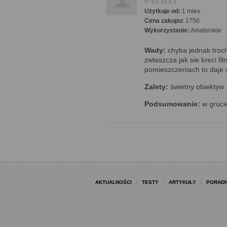
IP 83.18.x.x
Użytkuje od:
1 mies.
Cena zakupu:
1750
Wykorzystanie:
Amatorskie
Wady:
chyba jednak troc
zwłaszcza jak sie kreci f
pomieszczeniach to daje s
Zalety:
świetny obiektyw
Podsumowanie:
w grucie
AKTUALNOŚCI
TESTY
ARTYKUŁY
PORADN