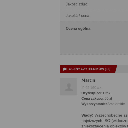
Jakość zdjęć
Jakość / cena
Ocena ogólna
OCENY CZYTELNIKÓW (13)
Marcin
IP 95.160.x.x
Użytkuje od:
1 rok
Cena zakupu:
50 zł
Wykorzystanie:
Amatorskie
Wady:
Wszechobecne szu
najniższych ISO (widoczn
zniekształcenia obiektów t