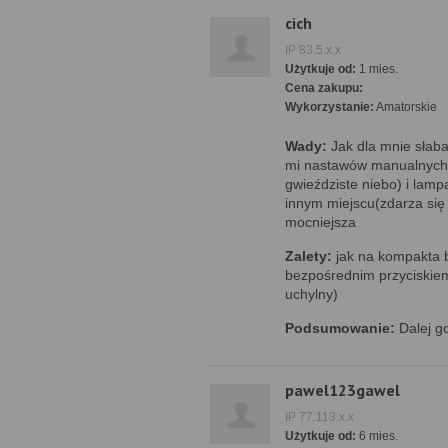
cich
IP 83.5.x.x
Użytkuje od:
1 mies.
Cena zakupu:
Wykorzystanie:
Amatorskie
Wady:
Jak dla mnie słaba 
mi nastawów manualnych(
gwieździste niebo) i lamp
innym miejscu(zdarza się 
mocniejsza
Zalety:
jak na kompakta b
bezpośrednim przyciskiem
uchylny)
Podsumowanie:
Dalej g
pawel123gawel
IP 77.113.x.x
Użytkuje od:
6 mies.