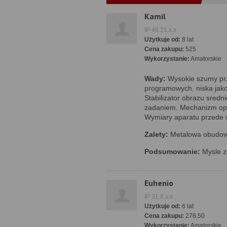
Kamil
IP 46.21.x.x
Użytkuje od:
8 lat
Cena zakupu:
525
Wykorzystanie:
Amatorskie
Wady:
Wysokie szumy prz
programowych. niska jako
Stabilizator obrazu sredn
zadaniem. Mechanizm opt
Wymiary aparatu przede 
Zalety:
Metalowa obudowa
Podsumowanie:
Mysle z
Euhenio
IP 31.6.x.x
Użytkuje od:
6 lat
Cena zakupu:
278,50
Wykorzystanie:
Amatorskie