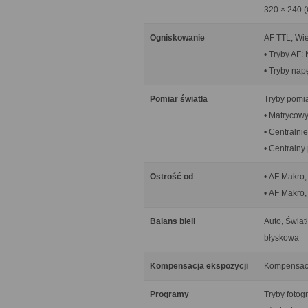
320 × 240 (
Ogniskowanie
AF TTL, Wie
• Tryby AF:
• Tryby nap
Pomiar światła
Tryby pomia
• Matrycowy
• Centralni
• Centralny
Ostrość od
• AF Makro,
• AF Makro,
Balans bieli
Auto, Świat
błyskowa
Kompensacja ekspozycji
Kompensacja
Programy
Tryby fotog