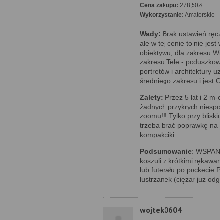
Cena zakupu:
278,50zł +
Wykorzystanie:
Amatorskie
Wady:
Brak ustawień ręcz
ale w tej cenie to nie jes
obiektywu; dla zakresu W
zakresu Tele - poduszkowa
portretów i architektury
średniego zakresu i jest 
Zalety:
Przez 5 lat i 2 m
żadnych przykrych niesp
zoomu!!! Tylko przy bliski
trzeba brać poprawkę na p
kompakciki.
Podsumowanie:
WSPANIA
koszuli z krótkimi rękaw
lub futerału po pockeci
lustrzanek (ciężar już odg
wojtek0604