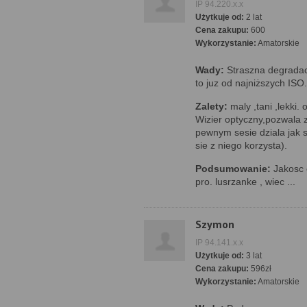
IP 94.220.x.x
Użytkuje od:
2 lat
Cena zakupu:
600
Wykorzystanie:
Amatorskie
Wady:
Straszna degradac
to juz od najniższych ISO.
Zalety:
maly ,tani ,lekki.
Wizier optyczny,pozwala z
pewnym sesie dziala jak st
sie z niego korzysta).
Podsumowanie:
Jakosc 
pro. lusrzanke , wiec ...
Szymon
IP 94.141.x.x
Użytkuje od:
3 lat
Cena zakupu:
596zł
Wykorzystanie:
Amatorskie