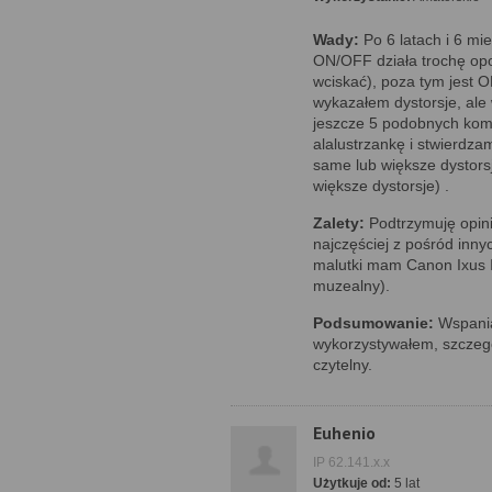
Wady:
Po 6 latach i 6 mi
ON/OFF działa trochę opo
wciskać), poza tym jest O
wykazałem dystorsje, ale
jeszcze 5 podobnych kom
alalustrzankę i stwierdza
same lub większe dystors
większe dystorsje) .
Zalety:
Podtrzymuję opin
najczęściej z pośród inn
malutki mam Canon Ixus II
muzealny).
Podsumowanie:
Wspania
wykorzystywałem, szczegó
czytelny.
Euhenio
IP 62.141.x.x
Użytkuje od:
5 lat