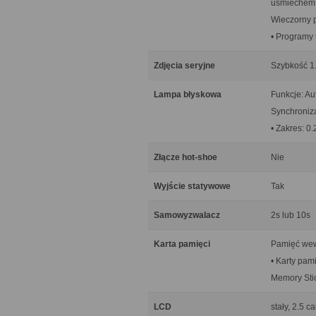
uśmiechem f
Wieczorny p
• Programy 
Zdjęcia seryjne
Szybkość 1.5
Lampa błyskowa
Funkcje: Au
Synchroniz
• Zakres: 0.
Złącze hot-shoe
Nie
Wyjście statywowe
Tak
Samowyzwalacz
2s lub 10s
Karta pamięci
Pamięć wew
• Karty pam
Memory Sti
LCD
stały, 2.5 