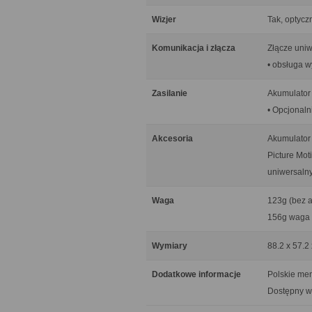
Wizjer
Tak, optycz
Komunikacja i złącza
Złącze uni
• obsługa w
Zasilanie
Akumulator
• Opcjonaln
Akcesoria
Akumulator 
Picture Mot
uniwersaln
Waga
123g (bez a
156g waga 
Wymiary
88.2 x 57.2
Dodatkowe informacje
Polskie me
Dostępny w 