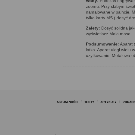
Wady:
Podczas nagrywani
zoomu. Przy słabym świetl
namalowane w paincie. 
tylko karty MS ( dosyć dro
Zalety:
Dosyć solidna ja
wyświetlacz Mała masa
Podsumowanie:
Aparat z
latka. Aparat uległ wielu
użytkowanie. Metalowa o
AKTUALNOŚCI
TESTY
ARTYKUŁY
PORADN