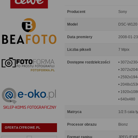
Producent
Sony
Model
DSC-W120
Data premiery
2008-01-23
Liczba pikseli
7 Mpix
Dostępne rozdzielczości
• 3072x230
• 3072x2048
• 2592x194
• 2048x153
• 1920x1080
• 640x480
Matryca
1/2.5 cala 
Procesor obrazu
Bionz
OFERTA CYFROWE.PL
Format zapisu
JPEG (EXIF