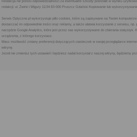
Redakcja nie ponosi odpowiedzialności za ewentualne szkody powstałe w wyniku użytkowa
redakcji: ul. Żwirki i Wigury 11/34 83-000 Pruszcz Gdański Kopiowanie lub wykorzystywan
Serwis Optyczne.pl wykorzystuje pliki cookies, które są zapisywane na Twoim komputerze
dostarczać im odpowiednie treści oraz reklamy, a także ułatwia korzystanie z serwisu, 
narzędzie Google Analytics, które jest przez nas wykorzystywane do zbierania statystyk. 
urządzenia, z którego korzystasz.
Masz możliwość zmiany preferencji dotyczących ciasteczek w swojej przeglądarce internet
witrynę.
Jeżeli nie zmienisz tych ustawień i będziesz nadal korzystał z naszej witryny, będziemy 