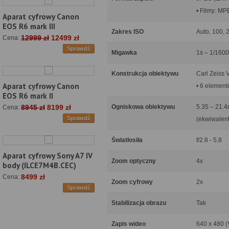
• Filmy: M
Aparat cyfrowy Canon
EOS R6 mark III
Zakres ISO
Auto, 100, 
12999 zł
12499 zł
Cena:
Sprawdź
Migawka
1s – 1/160
Konstrukcja obiektywu
Carl Zeiss 
Aparat cyfrowy Canon
• 6 element
EOS R6 mark II
Ogniskowa obiektywu
5.35 – 21.
8945 zł
8199 zł
Cena:
Sprawdź
(ekwiwalen
Światłosiła
f/2.8 - 5.8
Aparat cyfrowy Sony A7 IV
Zoom optyczny
4x
body (ILCE7M4B.CEC)
8499 zł
Cena:
Zoom cyfrowy
2x
Sprawdź
Stabilizacja obrazu
Tak
Zapis wideo
640 x 480 (