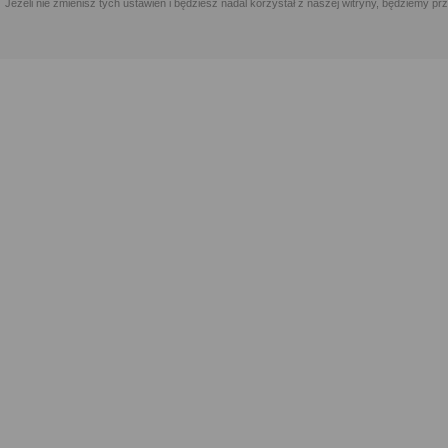
Jeżeli nie zmienisz tych ustawień i będziesz nadal korzystał z naszej witryny, będziemy 