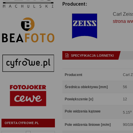
Producent:
Carl Zeis
strona w
SPECYFIKACJA LORNETKI
Producent
Carl Z
Średnica obiektywu [mm]
56
Powiększenie [x]
12
Pole widzenia kątowe
o
5.15
OFERTA CYFROWE.PL
Pole widzenia liniowe [m/m]
90/10