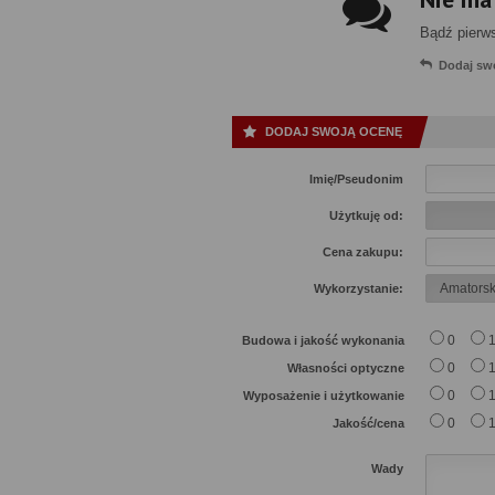
Bądź pierw
Dodaj sw
DODAJ SWOJĄ OCENĘ
Imię/Pseudonim
Użytkuję od:
Cena zakupu:
Wykorzystanie:
0
Budowa i jakość wykonania
0
Własności optyczne
0
Wyposażenie i użytkowanie
0
Jakość/cena
Wady