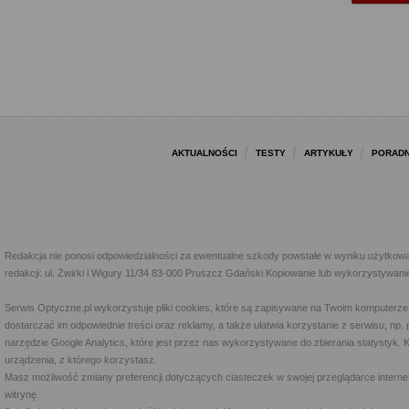
AKTUALNOŚCI
TESTY
ARTYKUŁY
PORADN
Redakcja nie ponosi odpowiedzialności za ewentualne szkody powstałe w wyniku użytkowa
redakcji: ul. Żwirki i Wigury 11/34 83-000 Pruszcz Gdański Kopiowanie lub wykorzystywan
Serwis Optyczne.pl wykorzystuje pliki cookies, które są zapisywane na Twoim komputerze
dostarczać im odpowiednie treści oraz reklamy, a także ułatwia korzystanie z serwisu, 
narzędzie Google Analytics, które jest przez nas wykorzystywane do zbierania statystyk. 
urządzenia, z którego korzystasz.
Masz możliwość zmiany preferencji dotyczących ciasteczek w swojej przeglądarce internet
witrynę.