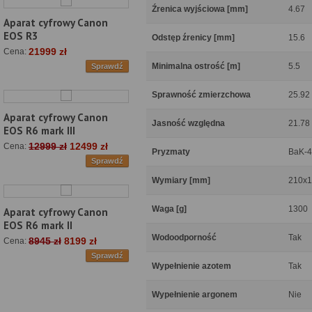
Źrenica wyjściowa [mm]
4.67
Aparat cyfrowy Canon
EOS R3
Odstęp źrenicy [mm]
15.6
21999 zł
Cena:
Minimalna ostrość [m]
5.5
Sprawdź
Sprawność zmierzchowa
25.92
Aparat cyfrowy Canon
Jasność względna
21.78
EOS R6 mark III
12999 zł
12499 zł
Cena:
Pryzmaty
BaK-4
Sprawdź
Wymiary [mm]
210x
Waga [g]
1300
Aparat cyfrowy Canon
EOS R6 mark II
Wodoodporność
Tak
8945 zł
8199 zł
Cena:
Sprawdź
Wypełnienie azotem
Tak
Wypełnienie argonem
Nie