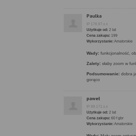
Paulka
IP 176.97.x.x
Użytkuje od:
2 lat
Cena zakupu:
199
Wykorzystanie:
Amatorskie
Wady:
funkcjonalność, o
Zalety:
słaby zoom w funk
Podsumowanie:
dobra j
gorąco
paweł
IP 89.171.x.x
Użytkuje od:
2 lat
Cena zakupu:
60 f gbr
Wykorzystanie:
Amatorskie
Wady:
Mały zoom optycz