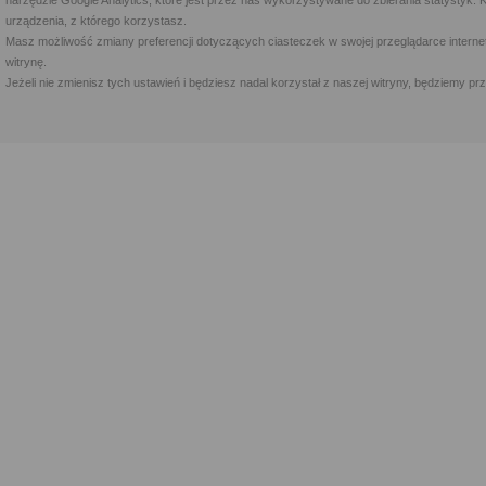
narzędzie Google Analytics, które jest przez nas wykorzystywane do zbierania statystyk. 
urządzenia, z którego korzystasz.
Masz możliwość zmiany preferencji dotyczących ciasteczek w swojej przeglądarce internet
witrynę.
Jeżeli nie zmienisz tych ustawień i będziesz nadal korzystał z naszej witryny, będziemy 