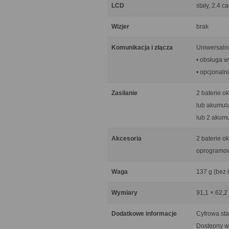
LCD
stały, 2.4 
Wizjer
brak
Komunikacja i złącza
Uniwersaln
• obsługa w
• opcjonaln
Zasilanie
2 baterie o
lub akumula
lub 2 akum
Akcesoria
2 baterie o
oprogram
Waga
137 g (bez b
Wymiary
91,1 × 62,2
Dodatkowe informacje
Cyfrowa sta
Dostępny w