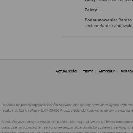
Zalety:
....
Podsumowanie:
Bardzo 
Jestem Bardzo Zadowolo
AKTUALNOŚCI
TESTY
ARTYKUŁY
PORADN
Redakcja nie ponosi odpowiedzialności za ewentualne szkody powstałe w wyniku użytkowa
redakcji: ul. Żwirki i Wigury 11/34 83-000 Pruszcz Gdański Kopiowanie lub wykorzystywan
Serwis Optyczne.pl wykorzystuje pliki cookies, które są zapisywane na Twoim komputerze
dostarczać im odpowiednie treści oraz reklamy, a także ułatwia korzystanie z serwisu, 