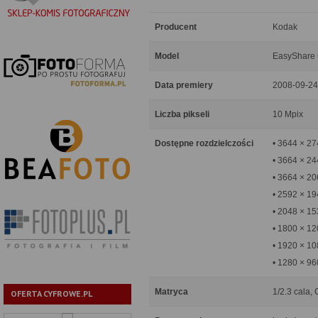
Producent
Kodak
Model
EasyShare
Data premiery
2008-09-24
Liczba pikseli
10 Mpix
Dostępne rozdzielczości
• 3644 × 2
• 3664 × 24
• 3664 × 20
• 2592 × 1
• 2048 × 1
• 1800 × 12
• 1920 × 10
• 1280 × 96
Matryca
1/2.3 cala, 
OFERTA CYFROWE.PL