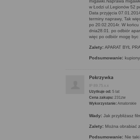
migawki.Naprawa migawki
w Łodzi ul.Legionów 52 p
Data przyjęcia 07.01.201
terminy naprawy, Tak wię
po 20.02.2014r. W końcu
dnia28.01. po odbiór apa
więc po odbiór mogę by
Zalety:
APARAT BYŁ PR
Podsumowanie:
kupiony
Pokrzywka
IP 89.75.x.x
Użytkuje od:
5 lat
Cena zakupu:
231zw
Wykorzystanie:
Amatorskie
Wady:
Jak przybliżasz fi
Zalety:
Można obrabiać z
Podsumowanie:
Nie taki