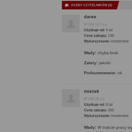
OCENY CZYTELNIKÓW (5)
darex
IP 164.127.x.x
Użytkuje od:
4 lat
Cena zakupu:
199
Wykorzystanie:
Amatorskie
Wady:
chyba brak
Zalety:
jakość
Podsumowanie:
ok
mietek
IP 195.26.x.x
Użytkuje od:
8 lat
Cena zakupu:
300
Wykorzystanie:
Amatorskie
Wady:
W trakcie pracy wy