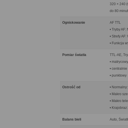
320 × 240 (
do 80 minut
Ogniskowanie
AF TTL
• Tryby AF:
• Strefy AF:
• Funkcja w
Pomiar światła
TTL-AE, Try
• matrycow
• centralni
• punktowy
Ostrość od
• Normalny
• Makro sze
• Makro tel
• Krajobraz
Balans bieli
Auto, Świat