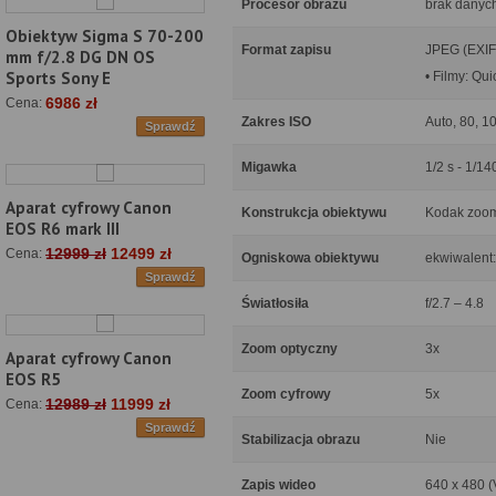
Procesor obrazu
brak danyc
Obiektyw Sigma S 70-200
Format zapisu
JPEG (EXIF
mm f/2.8 DG DN OS
Sports Sony E
• Filmy: Q
6986 zł
Cena:
Zakres ISO
Auto, 80, 1
Sprawdź
Migawka
1/2 s - 1/14
Aparat cyfrowy Canon
Konstrukcja obiektywu
Kodak zoo
EOS R6 mark III
12999 zł
12499 zł
Cena:
Ogniskowa obiektywu
ekwiwalent
Sprawdź
Światłosiła
f/2.7 – 4.8
Zoom optyczny
3x
Aparat cyfrowy Canon
EOS R5
Zoom cyfrowy
5x
12989 zł
11999 zł
Cena:
Sprawdź
Stabilizacja obrazu
Nie
Zapis wideo
640 x 480 (