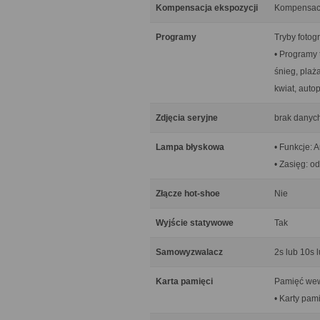
Kompensacja ekspozycji
Kompensacja
Programy
Tryby fotog
• Programy 
śnieg, plaż
kwiat, auto
Zdjęcia seryjne
brak danyc
Lampa błyskowa
• Funkcje: 
• Zasięg: od
Złącze hot-shoe
Nie
Wyjście statywowe
Tak
Samowyzwalacz
2s lub 10s 
Karta pamięci
Pamięć wewn
• Karty pam