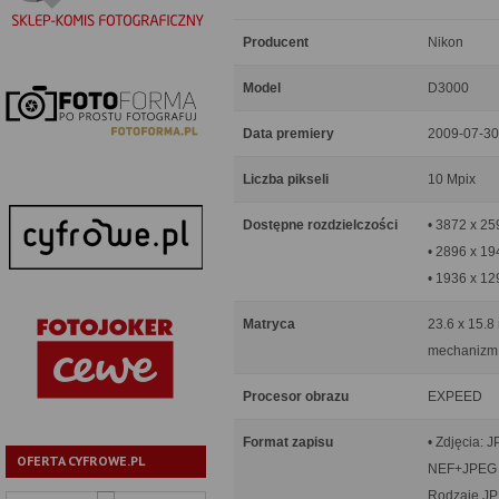
Producent
Nikon
Model
D3000
Data premiery
2009-07-30
Liczba pikseli
10 Mpix
Dostępne rozdzielczości
• 3872 x 2
• 2896 x 1
• 1936 x 1
Matryca
23.6 x 15.8
mechanizm 
Procesor obrazu
EXPEED
Format zapisu
• Zdjęcia: 
OFERTA CYFROWE.PL
NEF+JPEG
Rodzaje JP