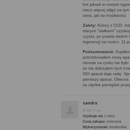
hot pikseli w nowym egzem
nieco więcej zdjęć na ty
cena, jak na możliwości.
Zalety:
Kolory z CCD. Intu
starymi "stałkami" uzysk
czysta, po prawie dwóch 
ingerencji na mokro. 11-p
Podsumowanie:
Kupiłem
potrzebowałem nowy apara
okresie na rynku nie był
że nie dołożyłem tych tr
ISO aparat daje radę. Spr
pierwszy aparat. Obecna
za ciężkie pieniądze prz
sandra
IP 89.77.x.x
Użytkuje od:
1 mies.
Cena zakupu:
smieszna
Wykorzystanie:
Amatorskie