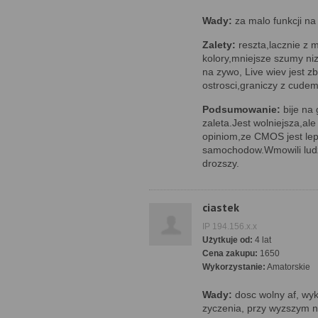
Wady:
za malo funkcji na
Zalety:
reszta,lacznie z 
kolory,mniejsze szumy n
na zywo, Live wiev jest z
ostrosci,graniczy z cude
Podsumowanie:
bije na 
zaleta.Jest wolniejsza,a
opiniom,ze CMOS jest lep
samochodow.Wmowili ludzi
drozszy.
ciastek
IP 194.156.x.x
Użytkuje od:
4 lat
Cena zakupu:
1650
Wykorzystanie:
Amatorskie
Wady:
dosc wolny af, wy
zyczenia, przy wyzszym ni