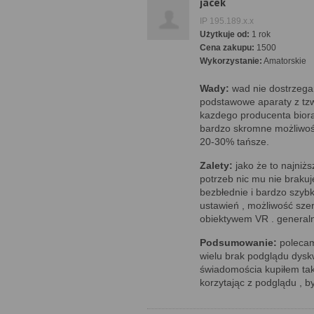
jacek
IP 195.189.x.x
Użytkuje od:
1 rok
Cena zakupu:
1500
Wykorzystanie:
Amatorskie
Wady:
wad nie dostrzega
podstawowe aparaty z tz
kazdego producenta bior
bardzo skromne możliwoś
20-30% tańsze.
Zalety:
jako że to najniż
potrzeb nic mu nie brakuje
bezbłednie i bardzo szybk
ustawień , możliwość szer
obiektywem VR . generaln
Podsumowanie:
polecam
wielu brak podglądu dyskw
świadomościa kupiłem taki
korzytając z podglądu , b