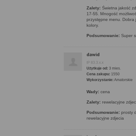
Zalety:
Świetna jakość zd
17-55. Mnogość możliwośc
przystępne menu. Dobra 
kolory.
Podsumowanie:
Super s
dawid
IP 83.3.x.x
Użytkuje od:
3 mies.
Cena zakupu:
1550
Wykorzystanie:
Amatorskie
Wady:
cena
Zalety:
rewelacyjne zdjeci
Podsumowanie:
prosty d
rewelacyjne zdjecia