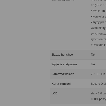
13 (ISO 100
• Synchroni
• Korekcja 
• Tryby pra
wypełniając
synchroniza
synchroniza
• Obsługa k
Złącze hot-shoe
Tak
Wyjście statywowe
Tak
Samowyzwalacz
2, 5, 10 lub
Karta pamięci
Secure Dig
LCD
stały, 3.0 
100% pokry