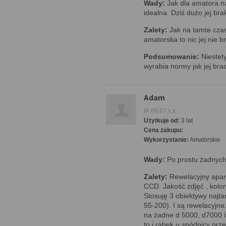
Wady:
Jak dla amatora na
idealna. Dziś dużo jej bra
Zalety:
Jak na tamte czas
amatorska to nic jej nie b
Podsumowanie:
Niestety
wyrabia normy jak jej br
Adam
IP 89.67.x.x
Użytkuje od:
3 lat
Cena zakupu:
Wykorzystanie:
Amatorskie
Wady:
Po prostu żadnych
Zalety:
Rewelacyjny apar
CCD. Jakość zdjęć , kolo
Stosuję 3 obiektywy najta
55-200). I są rewelacyjne
na żadne d 5000, d7000 it
to i rąbek u spódnicy prz