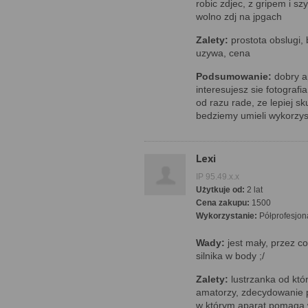
robic zdjec, z gripem i sz
wolno zdj na jpgach
Zalety:
prostota obslugi, 
uzywa, cena
Podsumowanie:
dobry ap
interesujesz sie fotograf
od razu rade, ze lepiej s
bedziemy umieli wykorzys
Lexi
IP 95.49.x.x
Użytkuje od:
2 lat
Cena zakupu:
1500
Wykorzystanie:
Półprofesjon
Wady:
jest mały, przez co
silnika w body ;/
Zalety:
lustrzanka od któ
amatorzy, zdecydowanie 
w którym aparat pomaga