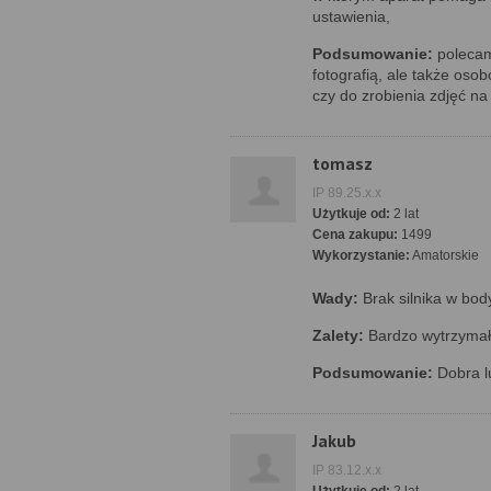
ustawienia,
Podsumowanie:
polecam
fotografią, ale także os
czy do zrobienia zdjęć na 
tomasz
IP 89.25.x.x
Użytkuje od:
2 lat
Cena zakupu:
1499
Wykorzystanie:
Amatorskie
Wady:
Brak silnika w bod
Zalety:
Bardzo wytrzymał
Podsumowanie:
Dobra l
Jakub
IP 83.12.x.x