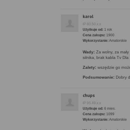
karol
IP 80.50.x.x
Użytkuje od:
1 rok
Cena zakupu:
1900
Wykorzystanie:
Amatorskie
Wady:
Za wolny, za mały -
silnika, brak kabla Tv Dl
Zalety:
wszędzie go moż
Podsumowanie:
Dobry d
chups
IP 95.49.x.x
Użytkuje od:
6 mies.
Cena zakupu:
1099
Wykorzystanie:
Amatorskie