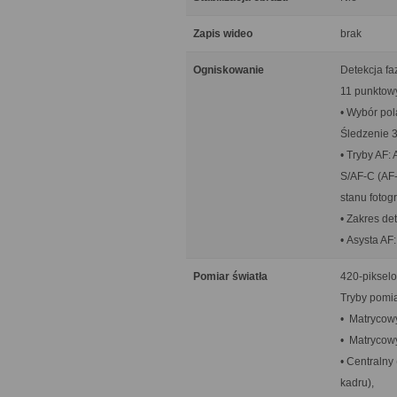
Zapis wideo
brak
Ogniskowanie
Detekcja f
11 punktowy
• Wybór pol
Śledzenie 3
• Tryby AF:
S/AF-C (AF-
stanu fotog
• Zakres de
• Asysta A
Pomiar światła
420-piksel
Tryby pomia
• Matrycowy
• Matrycowy
• Centralny
kadru),