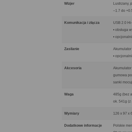
Wizjer
Lustrzany, p
–1.7 do +0.
Komunikacja i złącza
USB 2.0 Hi
• obsługa w
• opcjonaln
Zasilanie
Akumulator
• opcjonaln
Akcesoria
Akumulator
gumowa pok
sanki mocu
Waga
485g (bez 
ok. 541g (z
Wymiary
126 x 97 x
Dodatkowe informacje
Polskie me