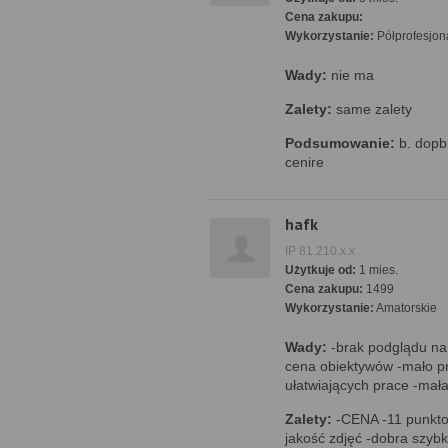
Cena zakupu:
Wykorzystanie:
Półprofesjon
Wady:
nie ma
Zalety:
same zalety
Podsumowanie:
b. dopbr
cenire
hafk
IP 81.210.x.x
Użytkuje od:
1 mies.
Cena zakupu:
1499
Wykorzystanie:
Amatorskie
Wady:
-brak podglądu na 
cena obiektywów -mało p
ułatwiających prace -mał
Zalety:
-CENA -11 punkto
jakość zdjęć -dobra szybk