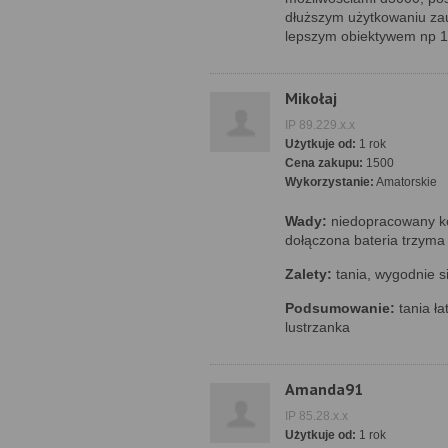
dłuższym użytkowaniu zau
lepszym obiektywem np 1
Mikołaj
IP 89.229.x.x
Użytkuje od:
1 rok
Cena zakupu:
1500
Wykorzystanie:
Amatorskie
Wady:
niedopracowany ko
dołączona bateria trzyma
Zalety:
tania, wygodnie s
Podsumowanie:
tania ł
lustrzanka
Amanda91
IP 85.28.x.x
Użytkuje od:
1 rok