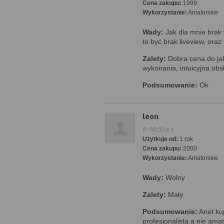
Cena zakupu:
1999
Wykorzystanie:
Amatorskie
Wady:
Jak dla mnie brak 
to być brak liveview, ora
Zalety:
Dobra cena do jak
wykonania, intuicyjna obs
Podsumowanie:
Ok
leon
IP 80.50.x.x
Użytkuje od:
1 rok
Cena zakupu:
2000
Wykorzystanie:
Amatorskie
Wady:
Wolny
Zalety:
Mały
Podsumowanie:
Anet kup
profesjonalistą a nie ama