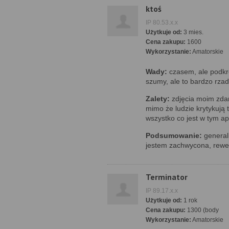
ktoś
IP 80.53.x.x
Użytkuje od:
3 mies.
Cena zakupu:
1600
Wykorzystanie:
Amatorskie
Wady:
czasem, ale podk
szumy, ale to bardzo rzad
Zalety:
zdjęcia moim zda
mimo że ludzie krytykują 
wszystko co jest w tym ap
Podsumowanie:
generaln
jestem zachwycona, rewel
Terminator
IP 89.17.x.x
Użytkuje od:
1 rok
Cena zakupu:
1300 (body
Wykorzystanie:
Amatorskie