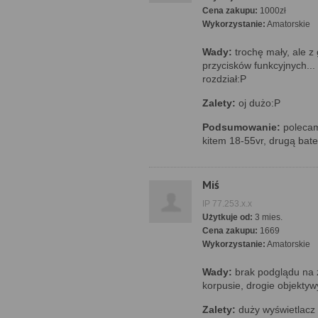
Cena zakupu:
1000zł
Wykorzystanie:
Amatorskie
Wady:
trochę mały, ale z
przycisków funkcyjnych... b
rozdział:P
Zalety:
oj dużo:P
Podsumowanie:
polecam!
kitem 18-55vr, drugą bate
Miś
IP 77.253.x.x
Użytkuje od:
3 mies.
Cena zakupu:
1669
Wykorzystanie:
Amatorskie
Wady:
brak podglądu na ż
korpusie, drogie objektyw
Zalety:
duży wyświetlacz