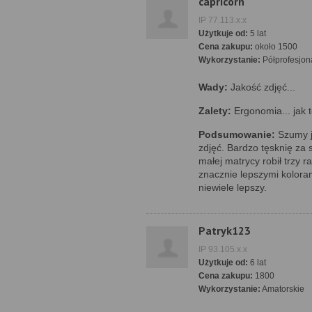
capricorn
IP 77.113.x.x
Użytkuje od:
5 lat
Cena zakupu:
około 1500
Wykorzystanie:
Półprofesjon
Wady:
Jakość zdjęć...
Zalety:
Ergonomia... jak 
Podsumowanie:
Szumy ja
zdjęć. Bardzo tęsknię za
małej matrycy robił trzy r
znacznie lepszymi kolora
niewiele lepszy.
Patryk123
IP 93.105.x.x
Użytkuje od:
6 lat
Cena zakupu:
1800
Wykorzystanie:
Amatorskie