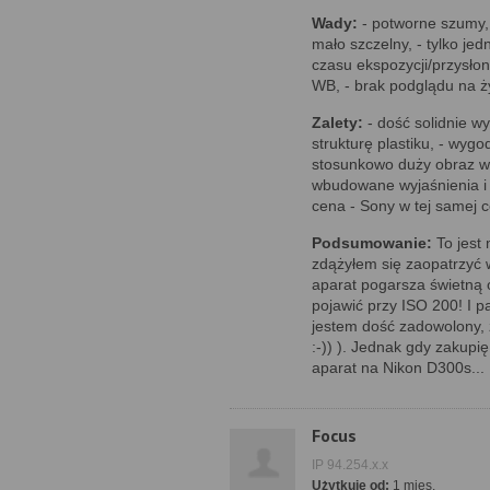
Wady:
- potworne szumy, 
mało szczelny, - tylko jed
czasu ekspozycji/przysłon
WB, - brak podglądu na 
Zalety:
- dość solidnie w
strukturę plastiku, - wygod
stosunkowo duży obraz w 
wbudowane wyjaśnienia i w
cena - Sony w tej samej c
Podsumowanie:
To jest 
zdążyłem się zaopatrzyć 
aparat pogarsza świetną o
pojawić przy ISO 200! I pa
jestem dość zadowolony, 
:-)) ). Jednak gdy zakup
aparat na Nikon D300s...
Focus
IP 94.254.x.x
Użytkuje od:
1 mies.