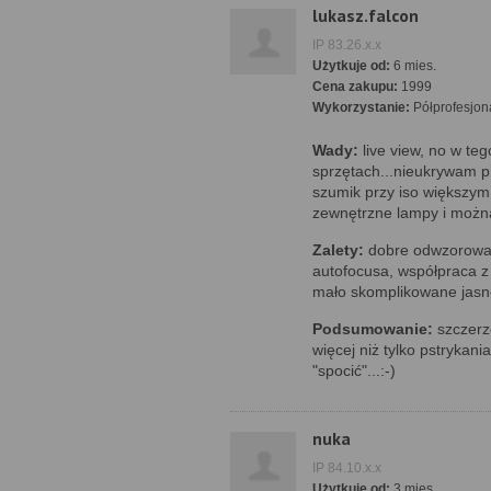
lukasz.falcon
IP 83.26.x.x
Użytkuje od:
6 mies.
Cena zakupu:
1999
Wykorzystanie:
Półprofesjon
Wady:
live view, no w teg
sprzętach...nieukrywam pr
szumik przy iso większym 
zewnętrzne lampy i można
Zalety:
dobre odwzorowan
autofocusa, współpraca z
mało skomplikowane jasne
Podsumowanie:
szczerz
więcej niż tylko pstrykani
"spocić"...:-)
nuka
IP 84.10.x.x
Użytkuje od:
3 mies.