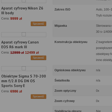
Aparat cyfrowy Nikon Z6
Zakres ISO
Auto, 100–
III body
Tryb rozsze
9999 zł
Cena:
Sprawdź
Migawka
Sterowana e
30 s–1/4000
Aparat cyfrowy Canon
Konstrukcja obiektywu
Z bagnetem
EOS R6 mark III
powiększeni
12999 zł
12499 zł
Cena:
obiektywy N
Sprawdź
inne obiek
Ogniskowa obiektywu
n/a
Obiektyw Sigma S 70-200
mm f/2.8 DG DN OS
Światłosiła
n/a
Sports Sony E
Zoom optyczny
0x
6986 zł
Cena:
Sprawdź
Zoom cyfrowy
0x
Stabilizacja obrazu
Nie