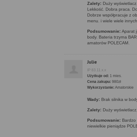
Zalety:
Duży wyświetlacz.
Lekkość. Dobra praca. Do
Dobrze współpracuje z ob
menu. i wiele wiele innych
Podsumowanie:
Aparat 
body. Bateria trzyma B
amatorów POLECAM.
Julie
IP 83.11.x.x
Użytkuje od:
1 mies.
Cena zakupu:
980zł
Wykorzystanie:
Amatorskie
Wady:
Brak silnika w bod
Zalety:
Duży wyświetlacz,
Podsumowanie:
Bardzo 
niewielkie pieniądze PO