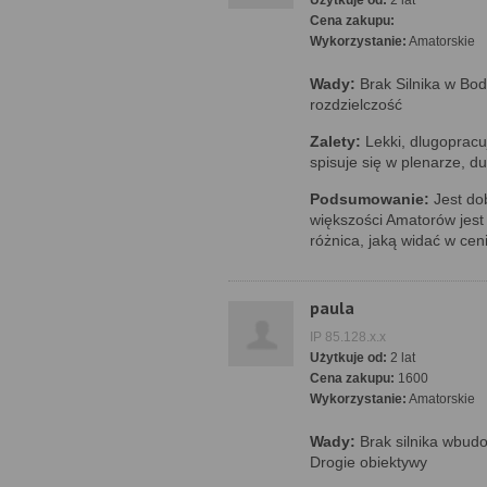
Użytkuje od:
2 lat
Cena zakupu:
Wykorzystanie:
Amatorskie
Wady:
Brak Silnika w Bod
rozdzielczość
Zalety:
Lekki, dlugopracuj
spisuje się w plenarze, d
Podsumowanie:
Jest do
większości Amatorów jest 
różnica, jaką widać w ceni
paula
IP 85.128.x.x
Użytkuje od:
2 lat
Cena zakupu:
1600
Wykorzystanie:
Amatorskie
Wady:
Brak silnika wbud
Drogie obiektywy