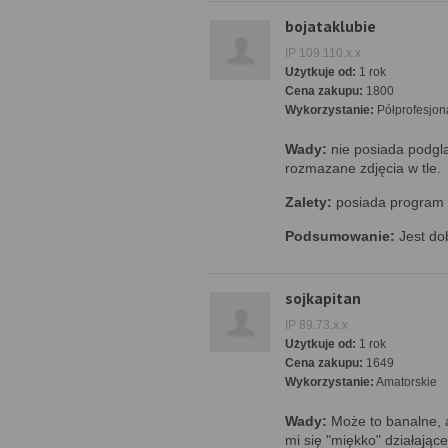
bojataklubie
IP 109.110.x.x
Użytkuje od:
1 rok
Cena zakupu:
1800
Wykorzystanie:
Półprofesjon
Wady:
nie posiada podglą
rozmazane zdjęcia w tle.
Zalety:
posiada program 
Podsumowanie:
Jest dob
sojkapitan
IP 89.73.x.x
Użytkuje od:
1 rok
Cena zakupu:
1649
Wykorzystanie:
Amatorskie
Wady:
Może to banalne, 
mi się "miękko" działające