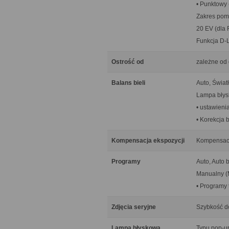
• Punktowy 
Zakres pomi
20 EV (dla 
Funkcja D-L
Ostrość od
zależne od
Balans bieli
Auto, Świat
Lampa błys
• ustawieni
• Korekcja b
Kompensacja ekspozycji
Kompensacja
Programy
Auto, Auto b
Manualny (
• Programy 
Zdjęcia seryjne
Szybkość do
Lampa błyskowa
Typu pop-up