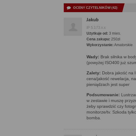
OCENY CZYTELNIKÓW (42)
Jakub
IP 5.173.x.x
Użytkuje od:
3 mies.
Cena zakupu:
250zł
Wykorzystanie:
Amatorskie
Wady:
Brak silnika w bod
(powyżej ISO400 już szumi
Zalety:
Dobra jakość na 
cena/jakość rewelacja, n
pieniądzach jest super
Podsumowanie:
Lustrza
w zestawie i muszę przyzn
żeby sprawdzić czy fotog
monitorze/tv. Szkoda tylko
bomba.