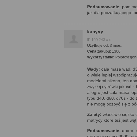
Podsumowanie:
pomimo 
jak dla początkującego fo
kaayyy
IP 109.243.x.x
Użytkuje od:
3 mies.
Cena zakupu:
1300
Wykorzystanie:
Półprofesjon
Wady:
cała masa wad, d3
o wiele lepiej współpracuj
modelami nikona, ten apa
zwykłej cyfrówki jakość zd
allegro jest cała masa le
typu d40, d60, d70s - do 
nie mogą pozbyć się z pół
Zalety:
właściwie ciężko
matrycy które też jest wą
Podsumowanie:
aparat 
możliwościami d3000, posi