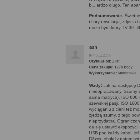
b....ardzo długo. Ten apa
Podsumowanie:
Świetne 
i flory rewelacja, zdjęci
może być dobry TV 30- 45
ash
IP 46.112.x.x
Użytkuje od:
2 lat
Cena zakupu:
1270 body
Wykorzystanie:
Amatorskie
Wady:
Jak na następcę 
niedopracowany. Szumy w
sama matryca). ISO 800 
szewskiej pasji. ISO 160
wyciąganiu z cieni też m
zjedzą szumy, z tego pow
nieprzydatna. Ograniczony
da się ustawić ekspozycj
USB pod każdy kabel, jeśl
D3xxx, obsłuży natomiast 