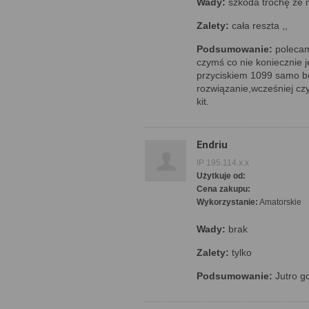
Wady:
szkoda trochę że m
Zalety:
cała reszta ,,
Podsumowanie:
polecam
czymś co nie koniecznie 
przyciskiem 1099 samo bo
rozwiązanie,wcześniej czy
kit.
Endriu
IP 195.114.x.x
Użytkuje od:
Cena zakupu:
Wykorzystanie:
Amatorskie
Wady:
brak
Zalety:
tylko
Podsumowanie:
Jutro go