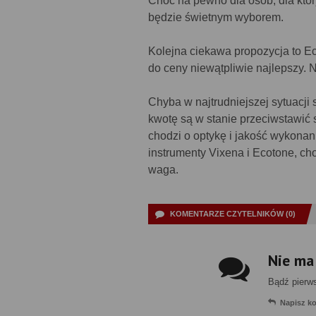
Choć na pewno dla osób, dla który
będzie świetnym wyborem.
Kolejna ciekawa propozycja to Ec
do ceny niewątpliwie najlepszy.
Chyba w najtrudniejszej sytuacji
kwotę są w stanie przeciwstawić 
chodzi o optykę i jakość wykonan
instrumenty Vixena i Ecotone, c
waga.
KOMENTARZE CZYTELNIKÓW (0)
Nie ma
Bądź pierw
Napisz k