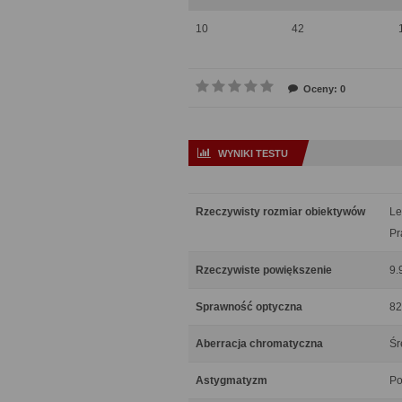
10
42
Oceny: 0
WYNIKI TESTU
Rzeczywisty rozmiar obiektywów
Le
Pr
Rzeczywiste powiększenie
9.
Sprawność optyczna
82
Aberracja chromatyczna
Śr
Astygmatyzm
Po