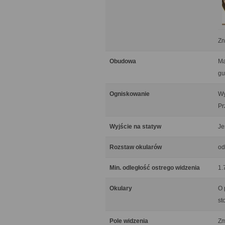
Zn
Obudowa
Ma
gu
Ogniskowanie
Wy
Pr
Wyjście na statyw
Je
Rozstaw okularów
od
Min. odległość ostrego widzenia
1.
Okulary
O 
st
Pole widzenia
Zm