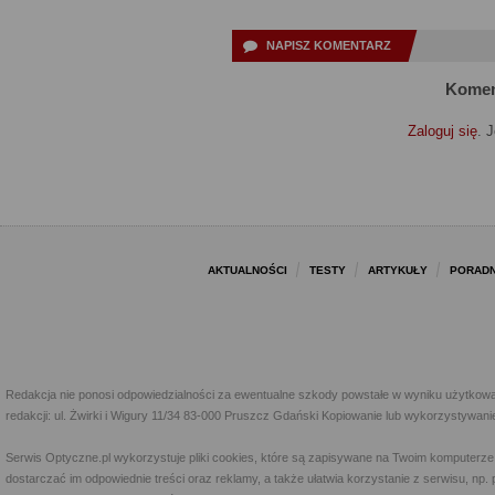
NAPISZ KOMENTARZ
Komen
Zaloguj się
. 
AKTUALNOŚCI
TESTY
ARTYKUŁY
PORADN
Redakcja nie ponosi odpowiedzialności za ewentualne szkody powstałe w wyniku użytkowa
redakcji: ul. Żwirki i Wigury 11/34 83-000 Pruszcz Gdański Kopiowanie lub wykorzystywan
Serwis Optyczne.pl wykorzystuje pliki cookies, które są zapisywane na Twoim komputerze
dostarczać im odpowiednie treści oraz reklamy, a także ułatwia korzystanie z serwisu, 