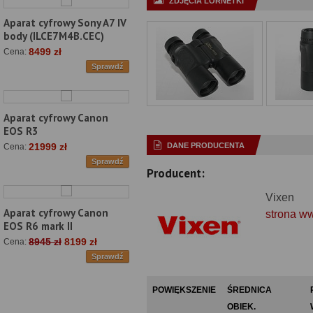
ZDJĘCIA LORNETKI
Aparat cyfrowy Sony A7 IV
body (ILCE7M4B.CEC)
8499 zł
Cena:
Sprawdź
Aparat cyfrowy Canon
EOS R3
DANE PRODUCENTA
21999 zł
Cena:
Sprawdź
Producent:
Vixen
Aparat cyfrowy Canon
strona w
EOS R6 mark II
8945 zł
8199 zł
Cena:
Sprawdź
POWIĘKSZENIE
ŚREDNICA
OBIEK.