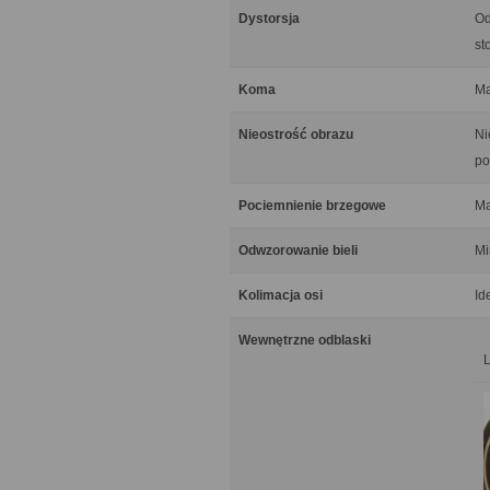
Dystorsja
Od
st
Koma
Ma
Nieostrość obrazu
Ni
po
Pociemnienie brzegowe
Ma
Odwzorowanie bieli
Mi
Kolimacja osi
Id
Wewnętrzne odblaski