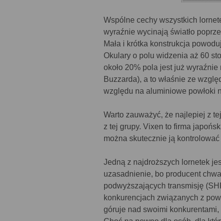
Wspólne cechy wszystkich lornet
wyraźnie wycinają światło poprzez
Mała i krótka konstrukcja powodu
Okulary o polu widzenia aż 60 st
około 20% pola jest już wyraźnie 
Buzzarda), a to właśnie ze względ
względu na aluminiowe powłoki n
Warto zauważyć, że najlepiej z tej
z tej grupy. Vixen to firma japońs
można skutecznie ją kontrolować 
Jedną z najdroższych lornetek je
uzasadnienie, bo producent chwa
podwyższających transmisję (SHR)
konkurencjach związanych z powło
góruje nad swoimi konkurentami, 