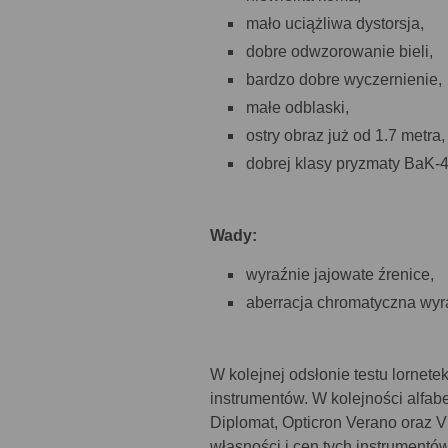
mało uciążliwa dystorsja,
dobre odwzorowanie bieli,
bardzo dobre wyczernienie,
małe odblaski,
ostry obraz już od 1.7 metra,
dobrej klasy pryzmaty BaK-4
Wady:
wyraźnie jajowate źrenice,
aberracja chromatyczna wyra
W kolejnej odsłonie testu lornet
instrumentów. W kolejności alfab
Diplomat, Opticron Verano oraz 
własności i cen tych instrumentów