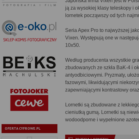
Japońska firma Vixen jest w Pols
ją za wysokiej klasy teleskopy i 
lornetek począwszy od tych najm
Seria Apex Pro to najwyższej jak
Vixen. Występują one w następuj
10x50.
Według producenta wszystkie gra
zbudowanych ze szkła BaK-4 i o
antyodbiciowymi. Pryzmaty, ułoż
fazowymi, likwidującymi niekorzy
zapewniającymi kontrastowy oraz 
Lornetki są zbudowane z lekkiego
cieniutką gumą. Lornetki są niewie
wodoodporne i wypełnione azote
OFERTA CYFROWE.PL