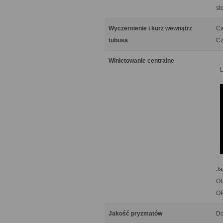
st
Wyczernienie i kurz wewnątrz
Ci
tubusa
Cz
Winietowanie centralne
Ja
OL
OP
Jakość pryzmatów
Do