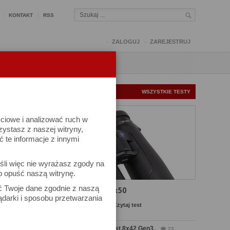
KONTAKT
RSS
ZALOGUJ
ZAREJESTRUJ
Q
FORUM
FOTOMISJE
NOWE TESTY
WSZYSTKIE TESTY
ściowe i analizować ruch w
rzystasz z naszej witryny,
te informacje z innymi
śli więc nie wyrażasz zgody na
b opuść naszą witrynę.
ać Twoje dane zgodnie z naszą
Test Carl Zeiss SFL 8x50
ądarki i sposobu przetwarzania
Komentarze: 13
Czytaj test
Test Delta Optical Forest 8x42 Gen3
23