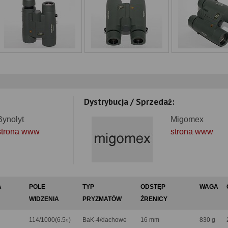
Dystrybucja / Sprzedaż:
Bynolyt
Migomex
strona www
strona www
A
POLE
TYP
ODSTĘP
WAGA
WIDZENIA
PRYZMATÓW
ŹRENICY
114/1000(6.5
)
BaK-4/dachowe
16 mm
830 g
o