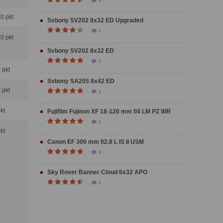
4
.0 pkt
Svbony SV202 8x32 ED Upgraded
1
.0 pkt
Svbony SV202 8x32 ED
1
0 pkt
Svbony SA205 8x42 ED
0 pkt
1
pkt
Fujifilm Fujinon XF 18-120 mm f/4 LM PZ WR
1
pkt
Canon EF 300 mm f/2.8 L IS II USM
3
Sky Rover Banner Cloud 6x32 APO
1