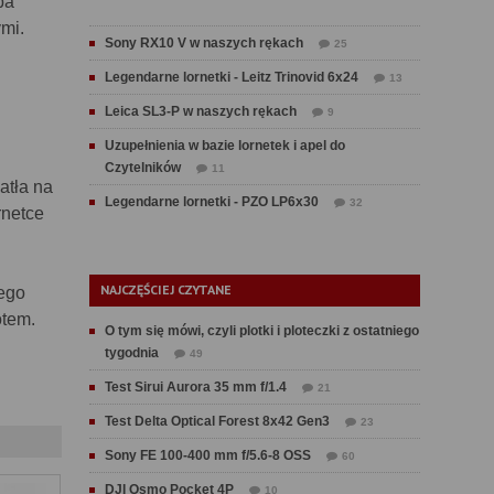
ba
mi.
Sony RX10 V w naszych rękach
25
Legendarne lornetki - Leitz Trinovid 6x24
13
Leica SL3-P w naszych rękach
9
Uzupełnienia w bazie lornetek i apel do
Czytelników
11
atła na
Legendarne lornetki - PZO LP6x30
32
rnetce
NAJCZĘŚCIEJ CZYTANE
nego
otem.
O tym się mówi, czyli plotki i ploteczki z ostatniego
tygodnia
49
Test Sirui Aurora 35 mm f/1.4
21
Test Delta Optical Forest 8x42 Gen3
23
Sony FE 100-400 mm f/5.6-8 OSS
60
DJI Osmo Pocket 4P
10