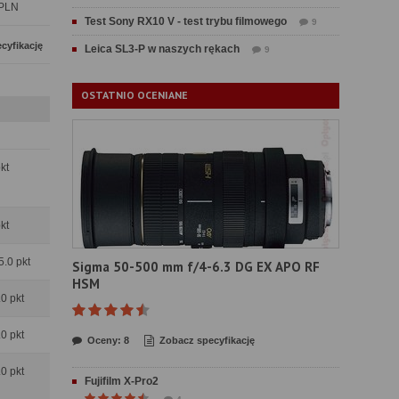
PLN
Test Sony RX10 V - test trybu filmowego
9
cyfikację
Leica SL3-P w naszych rękach
9
OSTATNIO OCENIANE
pkt
pkt
5.0 pkt
Sigma 50-500 mm f/4-6.3 DG EX APO RF
HSM
.0 pkt
.0 pkt
Oceny: 8
Zobacz specyfikację
.0 pkt
Fujifilm X-Pro2