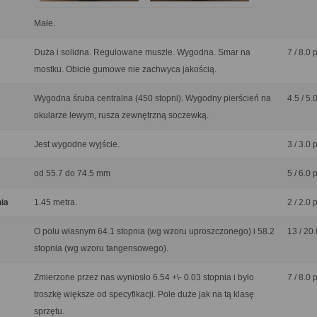
Małe.
Duża i solidna. Regulowane muszle. Wygodna. Smar na
7 / 8.0 
mostku. Obicie gumowe nie zachwyca jakością.
Wygodna śruba centralna (450 stopni). Wygodny pierścień na
4.5 / 5.
okularze lewym, rusza zewnętrzną soczewką.
Jest wygodne wyjście.
3 / 3.0 
od 55.7 do 74.5 mm
5 / 6.0 
nia
1.45 metra.
2 / 2.0 
O polu własnym 64.1 stopnia (wg wzoru uproszczonego) i 58.2
13 / 20.
stopnia (wg wzoru tangensowego).
Zmierzone przez nas wyniosło 6.54 +\- 0.03 stopnia i było
7 / 8.0 
troszkę większe od specyfikacji. Pole duże jak na tą klasę
sprzętu.