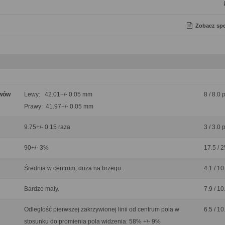
Zobacz spe
ywów
Lewy: 42.01+/- 0.05 mm
8 / 8.0 
Prawy: 41.97+/- 0.05 mm
9.75+/- 0.15 raza
3 / 3.0 
90+/- 3%
17.5 / 2
Średnia w centrum, duża na brzegu.
4.1 / 10
Bardzo mały.
7.9 / 10
Odległość pierwszej zakrzywionej linii od centrum pola w
6.5 / 10
stosunku do promienia pola widzenia: 58% +\- 9%