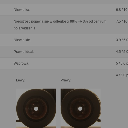
Niewielka.
6.8 / 10
Nieostrość pojawia się w odległości 88% +\- 3% od centrum
7.5 / 10
pola widzenia.
Niewielkie.
3.9 / 5.
Prawie ideał.
4.5 / 5.
Wzorowa.
5 / 5.0 
4 / 5.0 
Lewy:
Prawy: