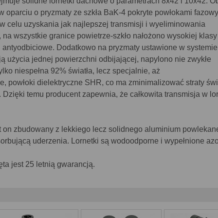
jmuje solidne lornetki dachowe o parametrach 8x42 i 10x42. O
 oparciu o pryzmaty ze szkła BaK-4 pokryte powłokami fazowy
 celu uzyskania jak najlepszej transmisji i wyeliminowania
 na wszystkie granice powietrze-szkło nałożono wysokiej klasy
 antyodbiciowe. Dodatkowo na pryzmaty ustawione w systemie
ą użycia jednej powierzchni odbijającej, napylono nie zwykłe
ylko niespełna 92% światła, lecz specjalnie, aż
, powłoki dielektryczne SHR, co ma zminimalizować straty świ
 Dzięki temu producent zapewnia, że całkowita transmisja w lo
est on zbudowany z lekkiego lecz solidnego aluminium powleka
orbującą uderzenia. Lornetki są wodoodporne i wypełnione az
ta jest 25 letnią gwarancją.