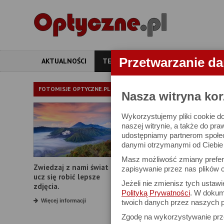
Przetwarzanie d
AKTUALNOŚCI
TESTY
ARTYKUŁY
APARATY
TEST LORNE
FOTOMISJE OPTYCZNE.PL
Nasza witryna kor
Wykorzystujemy pliki cookie do
Bynolyt Albatro
naszej witrynie, a także do pra
udostępniamy partnerom społe
danymi otrzymanymi od Ciebie l
Masz możliwość zmiany prefere
Zwiedzaj z nami świat i
zapisywanie przez nas plików c
ucz się robić lepsze
Jeżeli nie zmienisz tych ustaw
zdjęcia.
Polityką Prywatności
. W dokume
Więcej informacji
twoich danych przez naszych p
Zgodę na wykorzystywanie pr