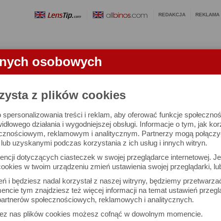
REDAKCJA
REKLAMA
anych osobowych
OBIEKTYWY
LORNETKI
SŁOWNICZEK
RANKINGI
FA
TKI
zysta z plików cookies
 spersonalizowania treści i reklam, aby oferować funkcje społeczno
ss SHR 10x42 DCF - test lornetki
widłowego działania i wygodniejszej obsługi. Informacje o tym, jak ko
cznościowym, reklamowym i analitycznym. Partnerzy mogą połączyć 
ub uzyskanymi podczas korzystania z ich usług i innych witryn.
ncji dotyczących ciasteczek w swojej przeglądarce internetowej. Je
ookies w twoim urządzeniu zmień ustawienia swojej przeglądarki, lu
ień i będziesz nadal korzystał z naszej witryny, będziemy przetwarz
ncie tym znajdziesz też więcej informacji na temat ustawień przegl
artnerów społecznościowych, reklamowych i analitycznych.
zez nas plików cookies możesz cofnąć w dowolnym momencie.