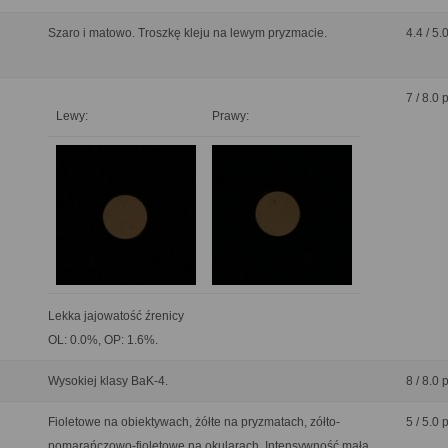
Szaro i matowo. Troszkę kleju na lewym pryzmacie.
4.4 / 5.
7 / 8.0 
Lewy:
Prawy:
Lekka jajowatość źrenicy
OL: 0.0%, OP: 1.6%.
Wysokiej klasy BaK-4.
8 / 8.0 
Fioletowe na obiektywach, żółte na pryzmatach, zółto-
5 / 5.0 
pomarańczowo-fioletowe na okularach. Intensywność mała.