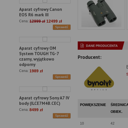
Aparat cyfrowy Canon
EOS R6 mark III
12999 zł
12499 zł
Cena:
Sprawdź
DANE PRODUCENTA
Aparat cyfrowy OM
System TOUGH TG-7
Producent:
czarny, wyjątkowo
odporny
1989 zł
Cena:
Sprawdź
Aparat cyfrowy Sony A7 IV
body (ILCE7M4B.CEC)
POWIĘKSZENIE
ŚREDNIC
8499 zł
Cena:
OBIEK.
Sprawdź
10
42