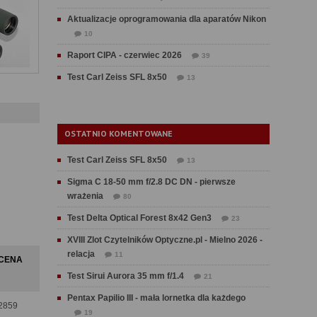
Aktualizacje oprogramowania dla aparatów Nikon
10
Raport CIPA - czerwiec 2026
39
Test Carl Zeiss SFL 8x50
13
OSTATNIO KOMENTOWANE
Test Carl Zeiss SFL 8x50
13
Sigma C 18-50 mm f/2.8 DC DN - pierwsze
wrażenia
80
Test Delta Optical Forest 8x42 Gen3
23
XVIII Zlot Czytelników Optyczne.pl - Mielno 2026 -
relacja
11
CENA
Test Sirui Aurora 35 mm f/1.4
21
Pentax Papilio III - mała lornetka dla każdego
2859
19