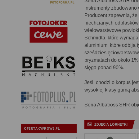
Seria Albatross SHR obe
instrumenty zbudowano w
Producent zapewnia, że w
niechcianych odblasków,
wielowarstwowe powłoki
Schmidta, które wymagaj
aluminium, które odbija t
sześdziesięciowarstwowe
pryzmatach do około 1%.
sięga ponad 90%.
Jeśli chodzi o korpus j
wysokiej klasy gumą abs
Seria Albatross SHR obję
ZDJĘCIA LORNETKI
OFERTA CYFROWE.PL