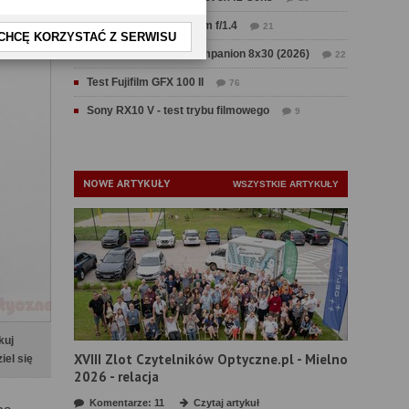
Test Sirui Aurora 35 mm f/1.4
21
CHCĘ KORZYSTAĆ Z SERWISU
Test Swarovski CL Companion 8x30 (2026)
22
Test Fujifilm GFX 100 II
76
Sony RX10 V - test trybu filmowego
9
NOWE ARTYKUŁY
WSZYSTKIE ARTYKUŁY
kuj
XVIII Zlot Czytelników Optyczne.pl - Mielno
iel się
2026 - relacja
Komentarze: 11
Czytaj artykuł