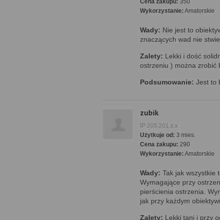
Cena zakupu:
350
Wykorzystanie:
Amatorskie
Wady:
Nie jest to obiekty
znaczących wad nie stwie
Zalety:
Lekki i dość solid
ostrzeniu ) można zrobić 
Podsumowanie:
Jest to 
zubik
IP 205.201.x.x
Użytkuje od:
3 mies.
Cena zakupu:
290
Wykorzystanie:
Amatorskie
Wady:
Tak jak wszystkie 
Wymagające przy ostrzeni
pierścienia ostrzenia. W
jak przy każdym obiektyw
Zalety:
Lekki tani i przy 