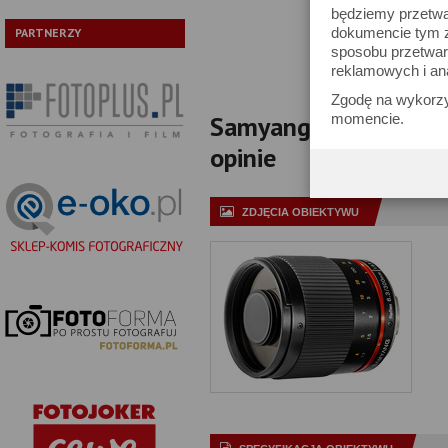
będziemy przetwa
Pokaż tylko
dokumencie tym zn
PARTNERZY
sposobu przetwar
reklamowych i an
Zgodę na wykorzy
Samyang 300 mm f/6.3
momencie.
opinie
ZDJĘCIA OBIEKTYWU