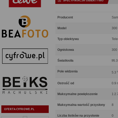
SPECYFIKACJA OBIEKTYWU
Producent
Sam
Model
300
Typ obiektywu
Tele
Ogniskowa
300
Światłosiła
f/6.3
Pole widzenia
5.3
Ostrość od
0.9 
Maksymalne powiększenie
1:2.
Maksymalna wartość przysłony
8
OFERTA CYFROWE.PL
Liczba listków na przysłonie
0