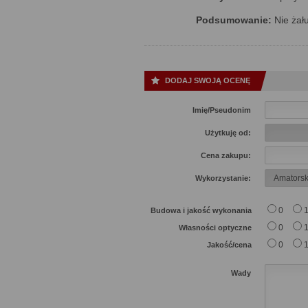
Podsumowanie:
Nie żału
DODAJ SWOJĄ OCENĘ
Imię/Pseudonim
Użytkuję od:
Cena zakupu:
Wykorzystanie:
0
Budowa i jakość wykonania
0
Własności optyczne
0
Jakość/cena
Wady