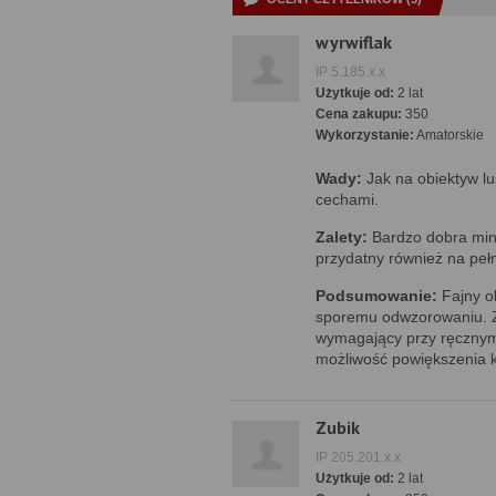
wyrwiflak
IP 5.185.x.x
Użytkuje od:
2 lat
Cena zakupu:
350
Wykorzystanie:
Amatorskie
Wady:
Jak na obiektyw lu
cechami.
Zalety:
Bardzo dobra mini
przydatny również na pełne
Podsumowanie:
Fajny ob
sporemu odwzorowaniu. Zd
wymagający przy ręcznym 
możliwość powiększenia k
Zubik
IP 205.201.x.x
Użytkuje od:
2 lat