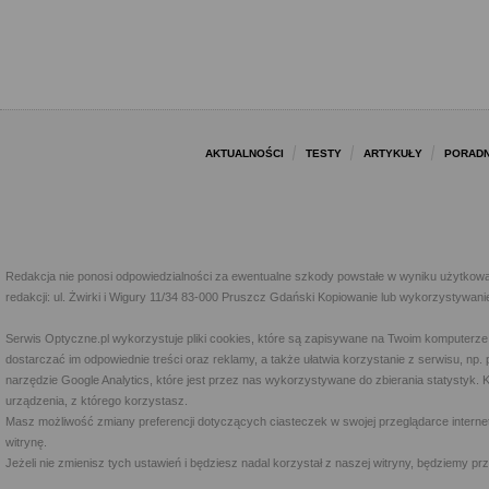
AKTUALNOŚCI
TESTY
ARTYKUŁY
PORADN
Redakcja nie ponosi odpowiedzialności za ewentualne szkody powstałe w wyniku użytkowa
redakcji: ul. Żwirki i Wigury 11/34 83-000 Pruszcz Gdański Kopiowanie lub wykorzystywan
Serwis Optyczne.pl wykorzystuje pliki cookies, które są zapisywane na Twoim komputerze
dostarczać im odpowiednie treści oraz reklamy, a także ułatwia korzystanie z serwisu, 
narzędzie Google Analytics, które jest przez nas wykorzystywane do zbierania statystyk. 
urządzenia, z którego korzystasz.
Masz możliwość zmiany preferencji dotyczących ciasteczek w swojej przeglądarce internet
witrynę.
Jeżeli nie zmienisz tych ustawień i będziesz nadal korzystał z naszej witryny, będziemy 