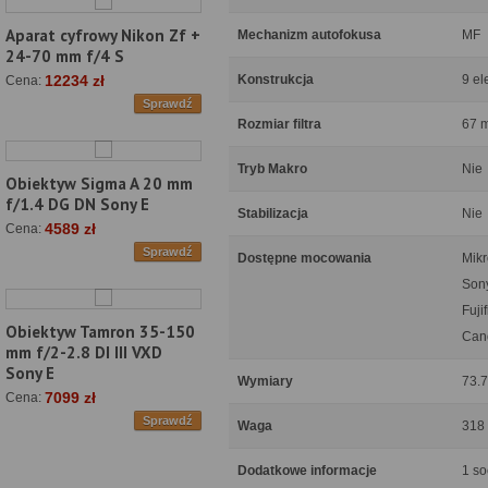
Aparat cyfrowy Nikon Zf +
Mechanizm autofokusa
MF
24-70 mm f/4 S
Konstrukcja
9 el
12234 zł
Cena:
Sprawdź
Rozmiar filtra
67 
Tryb Makro
Nie
Obiektyw Sigma A 20 mm
f/1.4 DG DN Sony E
Stabilizacja
Nie
4589 zł
Cena:
Sprawdź
Dostępne mocowania
Mikr
Son
Fuji
Obiektyw Tamron 35-150
Can
mm f/2-2.8 DI III VXD
Sony E
Wymiary
73.7
7099 zł
Cena:
Sprawdź
Waga
318
Dodatkowe informacje
1 s