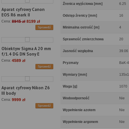
Źrenica wyjściowa [mm]
6.25
Aparat cyfrowy Canon
EOS R6 mark II
Odstęp źrenicy [mm]
16
8945 zł
8199 zł
Cena:
Minimalna ostrość [m]
4
Sprawdź
Sprawność zmierzchowa
20
Obiektyw Sigma A 20 mm
Jasność względna
39.06
f/1.4 DG DN Sony E
4589 zł
Cena:
Pryzmaty
BaK-4
Sprawdź
Wymiary [mm]
135x
Waga [g]
1070
Aparat cyfrowy Nikon Z6
III body
Wodoodporność
Nie
9999 zł
Cena:
Sprawdź
Wypełnienie azotem
Nie
Wypełnienie argonem
Nie