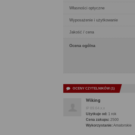
Własności optyczne
Wyposażenie i użytkowanie
Jakość / cena
Ocena ogólna
OCENY CZYTELNIKÓW (1)
Wiking
IP 89.64.x.x
Użytkuje od:
1 rok
Cena zakupu:
2500
Wykorzystanie:
Amatorskie