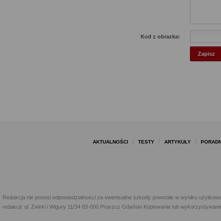
Kod z obrazka:
AKTUALNOŚCI
TESTY
ARTYKUŁY
PORADN
Redakcja nie ponosi odpowiedzialności za ewentualne szkody powstałe w wyniku użytkowa
redakcji: ul. Żwirki i Wigury 11/34 83-000 Pruszcz Gdański Kopiowanie lub wykorzystywan