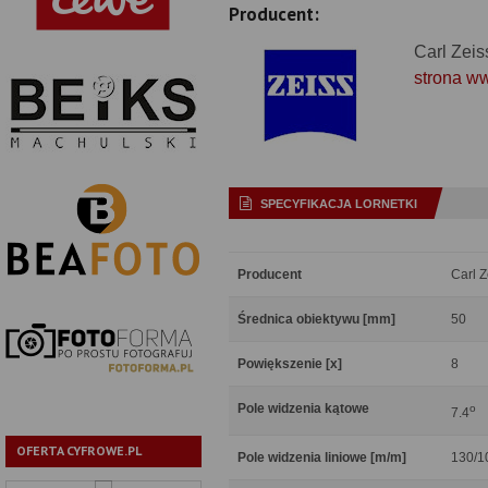
Producent:
Carl Zeis
strona w
SPECYFIKACJA LORNETKI
Producent
Carl Z
Średnica obiektywu [mm]
50
Powiększenie [x]
8
Pole widzenia kątowe
o
7.4
OFERTA CYFROWE.PL
Pole widzenia liniowe [m/m]
130/1