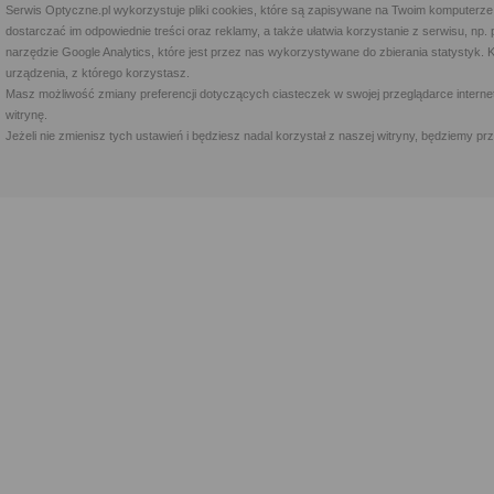
Serwis Optyczne.pl wykorzystuje pliki cookies, które są zapisywane na Twoim komputerze
dostarczać im odpowiednie treści oraz reklamy, a także ułatwia korzystanie z serwisu, 
narzędzie Google Analytics, które jest przez nas wykorzystywane do zbierania statystyk. 
urządzenia, z którego korzystasz.
Masz możliwość zmiany preferencji dotyczących ciasteczek w swojej przeglądarce internet
witrynę.
Jeżeli nie zmienisz tych ustawień i będziesz nadal korzystał z naszej witryny, będziemy 