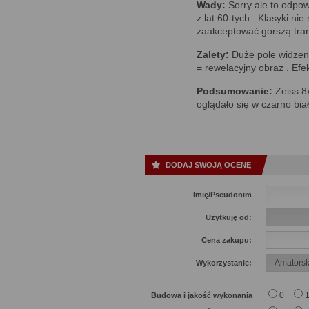
Wady:
Sorry ale to odpo
z lat 60-tych . Klasyki nie
zaakceptować gorszą tran
Zalety:
Duże pole widzen
= rewelacyjny obraz . Efe
Podsumowanie:
Zeiss 8x
oglądało się w czarno biał
DODAJ SWOJĄ OCENĘ
Imię/Pseudonim
Użytkuję od:
Cena zakupu:
Wykorzystanie:
0
Budowa i jakość wykonania