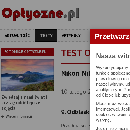
Przetwar
AKTUALNOŚCI
TESTY
ARTYKUŁY
APARATY
OBIEKT
TEST OBIEKTYW
FOTOMISJE OPTYCZNE.PL
Nasza wit
Wykorzystujemy pl
Nikon Nikkor AF-S 58
funkcje społeczno
prawidłowego dzia
naszej witryny, 
analitycznym. Pa
10 lutego 2014
od Ciebie lub uzy
Zwiedzaj z nami świat i
ucz się robić lepsze
Masz możliwość z
zdjęcia.
internetowej. Jeś
9. Odblaski
cookies w twoim u
Więcej informacji
witrynę.
Przednia soczewka Nikkora AF-S
Jeżeli nie zmienis