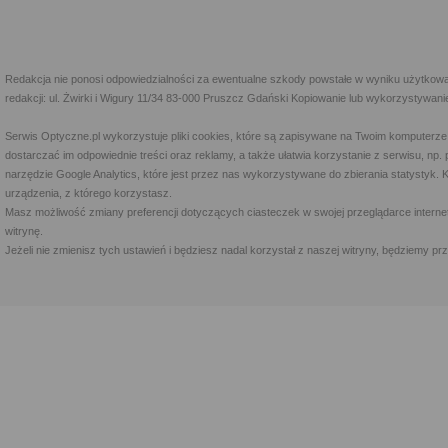
Redakcja nie ponosi odpowiedzialności za ewentualne szkody powstałe w wyniku użytkowa
redakcji: ul. Żwirki i Wigury 11/34 83-000 Pruszcz Gdański Kopiowanie lub wykorzystywan
Serwis Optyczne.pl wykorzystuje pliki cookies, które są zapisywane na Twoim komputerze
dostarczać im odpowiednie treści oraz reklamy, a także ułatwia korzystanie z serwisu, 
narzędzie Google Analytics, które jest przez nas wykorzystywane do zbierania statystyk. 
urządzenia, z którego korzystasz.
Masz możliwość zmiany preferencji dotyczących ciasteczek w swojej przeglądarce internet
witrynę.
Jeżeli nie zmienisz tych ustawień i będziesz nadal korzystał z naszej witryny, będziemy 