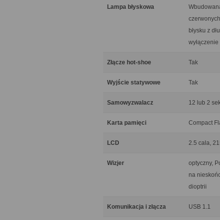
Lampa błyskowa
Wbudowana o
czerwonych 
błysku z dł
wyłączenie 
Złącze hot-shoe
Tak
Wyjście statywowe
Tak
Samowyzwalacz
12 lub 2 sek
Karta pamięci
Compact Fla
LCD
2.5 cala, 21
Wizjer
optyczny, 
na nieskońc
dioptrii
Komunikacja i złącza
USB 1.1