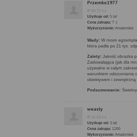
Przemko1977
IP 89.72.x.x
Użytkuje od:
5 lat
Cena zakupu:
? :)
Wykorzystanie:
Amatorskie
Wady:
W moim egzemplar
która padła po 21 tys. zdję
Zalety:
Jakość obrazka p
Zadowalająca (jak dla mni
używalne w całym zakres
warunkiem odszumiania 
obiektywem i zewnętrzną l
Podsumowanie:
Świetny
weasly
IP 31.63.x.x
Użytkuje od:
3 lat
Cena zakupu:
1200
Wykorzystanie:
Amatorskie