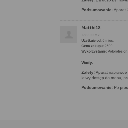
Zalety:
Za dużo by mówi
Podsumowanie:
Aparat J
Matthi18
IP 83.22.x.x
Użytkuje od:
6 mies.
Cena zakupu:
2599
Wykorzystanie:
Półprofesjon
Wady:
Zalety:
Aparat naprawde 
łatwy dostęp do menu, pr
Podsumowanie:
Po pros