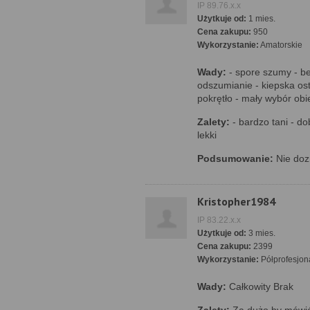
IP 89.76.x.x
Użytkuje od:
1 mies.
Cena zakupu:
950
Wykorzystanie:
Amatorskie
Wady:
- spore szumy - be
odszumianie - kiepska ost
pokrętło - mały wybór ob
Zalety:
- bardzo tani - do
lekki
Podsumowanie:
Nie doz
Kristopher1984
IP 83.22.x.x
Użytkuje od:
3 mies.
Cena zakupu:
2399
Wykorzystanie:
Półprofesjon
Wady:
Całkowity Brak