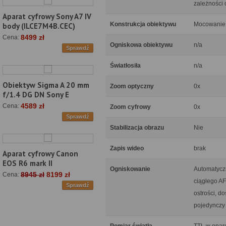
zależności 
Aparat cyfrowy Sony A7 IV
Konstrukcja obiektywu
Mocowanie 
body (ILCE7M4B.CEC)
8499 zł
Cena:
Ogniskowa obiektywu
n/a
Sprawdź
Światłosiła
n/a
Obiektyw Sigma A 20 mm
Zoom optyczny
0x
f/1.4 DG DN Sony E
4589 zł
Cena:
Zoom cyfrowy
0x
Sprawdź
Stabilizacja obrazu
Nie
Zapis wideo
brak
Aparat cyfrowy Canon
EOS R6 mark II
Ogniskowanie
Automatyczn
8945 zł
8199 zł
Cena:
ciągłego AF
Sprawdź
ostrości, d
pojedynczy 