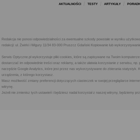
AKTUALNOŚCI
TESTY
ARTYKUŁY
PORADN
Redakcja nie ponosi odpowiedzialności za ewentualne szkody powstałe w wyniku użytkowa
redakcji: ul. Żwirki i Wigury 11/34 83-000 Pruszcz Gdański Kopiowanie lub wykorzystywan
Serwis Optyczne.pl wykorzystuje pliki cookies, które są zapisywane na Twoim komputerze
dostarczać im odpowiednie treści oraz reklamy, a także ułatwia korzystanie z serwisu, 
narzędzie Google Analytics, które jest przez nas wykorzystywane do zbierania statystyk. 
urządzenia, z którego korzystasz.
Masz możliwość zmiany preferencji dotyczących ciasteczek w swojej przeglądarce internet
witrynę.
Jeżeli nie zmienisz tych ustawień i będziesz nadal korzystał z naszej witryny, będziemy 