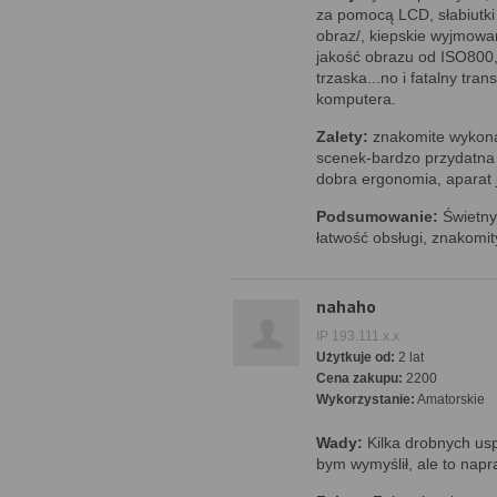
za pomocą LCD, słabiutki 
obraz/, kiepskie wyjmowa
jakość obrazu od ISO800,
trzaska...no i fatalny tran
komputera.
Zalety:
znakomite wykonan
scenek-bardzo przydatna 
dobra ergonomia, aparat j
Podsumowanie:
Świetny 
łatwość obsługi, znakomit
nahaho
IP 193.111.x.x
Użytkuje od:
2 lat
Cena zakupu:
2200
Wykorzystanie:
Amatorskie
Wady:
Kilka drobnych us
bym wymyślił, ale to napr