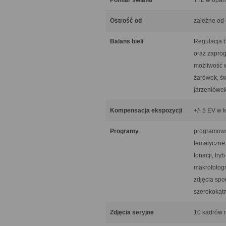
Pomiar światła
TTL w oparc
Ostrość od
zależne od
Balans bieli
Regulacja b
oraz zaprog
możliwość w
żarówek, św
jarzeniówek
Kompensacja ekspozycji
+/- 5 EV w 
Programy
programowan
tematyczne:
tonacji, try
makrofotogr
zdjęcia spo
szerokokątn
Zdjęcia seryjne
10 kadrów 