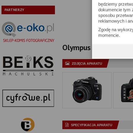
będziemy przetwa
Typ:
dokumencie tym zn
PARTNERZY
sposobu przetwar
Pokaż tylko
reklamowych i an
Zgodę na wykorzy
momencie.
Olympus E-400 - specy
ZDJĘCIA APARATU
SPECYFIKACJA APARATU