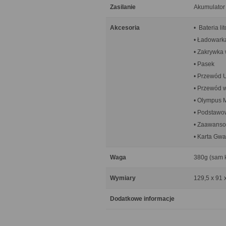
Zasilanie
Akumulator
Akcesoria
• Bateria l
• Ładowarka
• Zakrywka 
• Pasek
• Przewód 
• Przewód 
• Olympus 
• Podstawow
• Zaawanso
• Karta Gw
Waga
380g (sam 
Wymiary
129,5 x 91 
Dodatkowe informacje