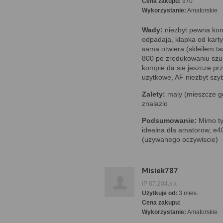
Cena zakupu:
970
Wykorzystanie:
Amatorskie
Wady:
niezbyt pewna kon
odpadaja, klapka od karty 
sama otwiera (skleilem 
800 po zredukowaniu sz
kompie da sie jeszcze prz
uzytkowe, AF niezbyt szyb
Zalety:
maly (mieszcze go
znalazlo
Podsumowanie:
Mimo tyl
idealna dla amatorow, e4
(uzywanego oczywiscie)
Misiek787
IP 87.204.x.x
Użytkuje od:
3 mies.
Cena zakupu:
Wykorzystanie:
Amatorskie