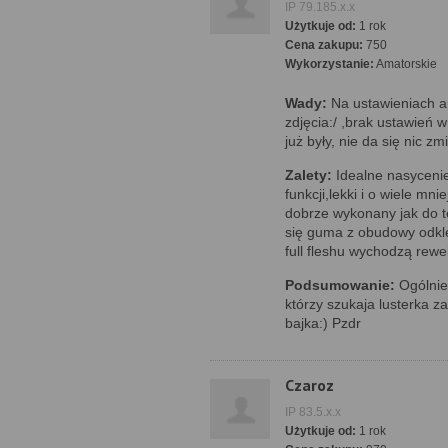
IP 79.185.x.x
Użytkuje od:
1 rok
Cena zakupu:
750
Wykorzystanie:
Amatorskie
Wady:
Na ustawieniach au
zdjęcia:/ ,brak ustawień 
już były, nie da się nic z
Zalety:
Idealne nasycenie
funkcji,lekki i o wiele mnie
dobrze wykonany jak do tej
się guma z obudowy odkle
full fleshu wychodzą rewel
Podsumowanie:
Ogólnie 
którzy szukaja lusterka z
bajka:) Pzdr
Czaroz
IP 83.5.x.x
Użytkuje od:
1 rok