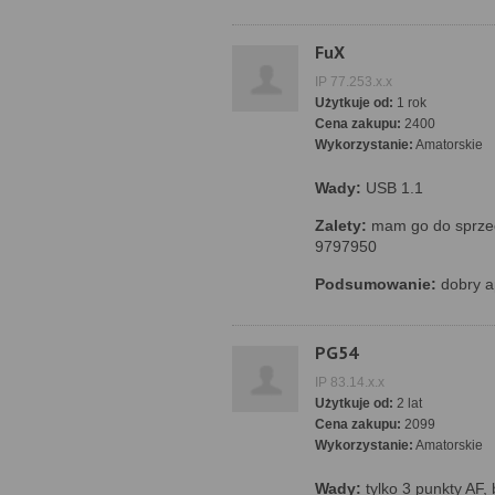
FuX
IP 77.253.x.x
Użytkuje od:
1 rok
Cena zakupu:
2400
Wykorzystanie:
Amatorskie
Wady:
USB 1.1
Zalety:
mam go do sprzed
9797950
Podsumowanie:
dobry ap
PG54
IP 83.14.x.x
Użytkuje od:
2 lat
Cena zakupu:
2099
Wykorzystanie:
Amatorskie
Wady:
tylko 3 punkty AF,