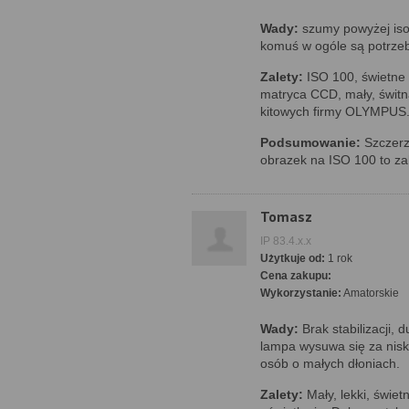
Wady:
szumy powyżej iso 
komuś w ogóle są potrzebn
Zalety:
ISO 100, świetne
matryca CCD, mały, świt
kitowych firmy OLYMPUS
Podsumowanie:
Szczerz
obrazek na ISO 100 to zal
Tomasz
IP 83.4.x.x
Użytkuje od:
1 rok
Cena zakupu:
Wykorzystanie:
Amatorskie
Wady:
Brak stabilizacji,
lampa wysuwa się za nisko
osób o małych dłoniach.
Zalety:
Mały, lekki, świet