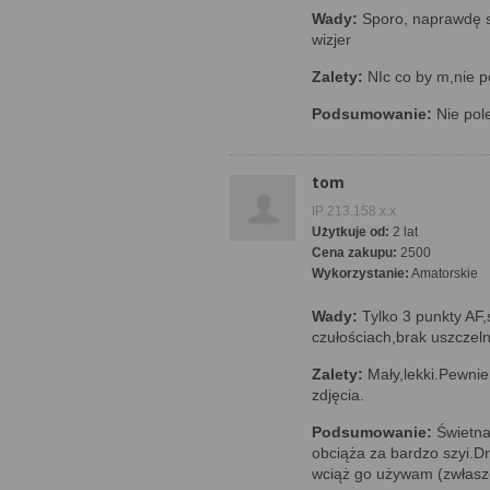
Wady:
Sporo, naprawdę s
wizjer
Zalety:
NIc co by m,nie p
Podsumowanie:
Nie pol
tom
IP 213.158.x.x
Użytkuje od:
2 lat
Cena zakupu:
2500
Wykorzystanie:
Amatorskie
Wady:
Tylko 3 punkty AF
czułościach,brak uszczeln
Zalety:
Mały,lekki.Pewnie 
zdjęcia.
Podsumowanie:
Świetna
obciąża za bardzo szyi.D
wciąż go używam (zwłasz