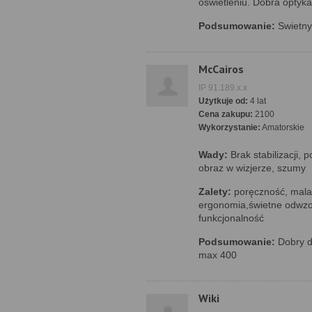
oświetleniu. Dobra optyka
Podsumowanie:
Swietny 
McCairos
IP 91.189.x.x
Użytkuje od:
4 lat
Cena zakupu:
2100
Wykorzystanie:
Amatorskie
Wady:
Brak stabilizacji,
obraz w wizjerze, szumy
Zalety:
poręczność, mala
ergonomia,świetne odwzo
funkcjonalność
Podsumowanie:
Dobry dl
max 400
Wiki