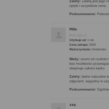
Zalety:
Zaletą jest jego 
optyki i oczywiście cena.
Podsumowanie:
Poleca
Miła
IP 87.105.x.x
Użytkuje od:
1 rok
Cena zakupu:
2000
Wykorzystanie:
Amatorskie
Wady:
szumi od czułości 
bez możliwości przywiązan
obejmuje całości kadru
Zalety:
ładne naturalne k
zdjęciach, wygodny w uży
Podsumowanie:
Ogólnie 
zaq