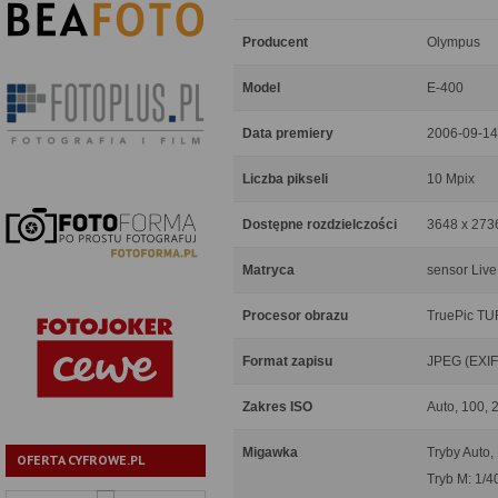
Producent
Olympus
Model
E-400
Data premiery
2006-09-14
Liczba pikseli
10 Mpix
Dostępne rozdzielczości
3648 x 2736
Matryca
sensor Live
Procesor obrazu
TruePic T
Format zapisu
JPEG (EXIF
Zakres ISO
Auto, 100, 
Migawka
Tryby Auto,
OFERTA CYFROWE.PL
Tryb M: 1/4