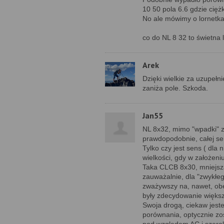
10 50 pola 6.6 gdzie cięż
No ale mówimy o lornetka
co do NL 8 32 to świetna l
Arek
Dzięki wielkie za uzupełn
zaniża pole. Szkoda.
Jan55
NL 8x32, mimo "wpadki" 
prawdopodobnie, całej se
Tylko czy jest sens ( dla
wielkości, gdy w założeni
Taka CLCB 8x30, mniejsza 
zauważalnie, dla "zwykłego
zważywszy na, nawet, obe
były zdecydowanie więks
Swoja drogą, ciekaw jest
porównania, optycznie zos