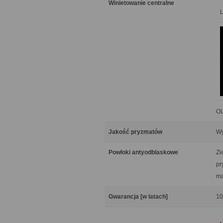
Winietowanie centralne
OL
Jakość pryzmatów
Wy
Powłoki antyodblaskowe
Zi
pr
ma
Gwarancja [w latach]
10