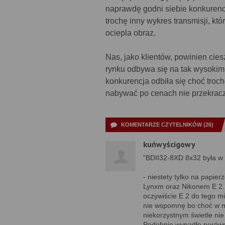
naprawdę godni siebie konkurenci
trochę inny wykres transmisji, któ
ociepla obraz.
Nas, jako klientów, powinien cie
rynku odbywa się na tak wysokim
konkurencja odbiła się choć troc
nabywać po cenach nie przekracza
KOMENTARZE CZYTELNIKÓW (26)
kuńwyścigowy
"BDII32-8XD 8x32 była w 
- niestety tylko na papi
Lynxm oraz Nikonem E 2. W
oczywiście E 2 do tego mi
nie wspomnę bo choć w moi
niekorzystnym świetle nie
Podobnie wypadło porówn