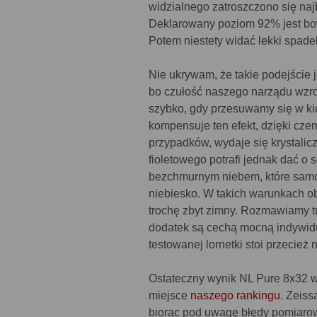
widzialnego zatroszczono się najb
Deklarowany poziom 92% jest bow
Potem niestety widać lekki spadek
Nie ukrywam, że takie podejście
bo czułość naszego narządu wzrok
szybko, gdy przesuwamy się w kier
kompensuje ten efekt, dzięki cz
przypadków, wydaje się krystalicz
fioletowego potrafi jednak dać 
bezchmurnym niebem, które samo 
niebiesko. W takich warunkach 
trochę zbyt zimny. Rozmawiamy tu
dodatek są cechą mocną indywidua
testowanej lornetki stoi przecie
Ostateczny wynik NL Pure 8x32 w
miejsce
naszego rankingu
. Zeiss
biorąc pod uwagę błędy pomiarowe