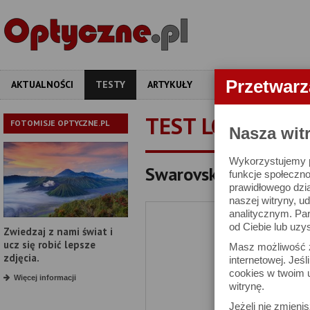
Przetwar
AKTUALNOŚCI
TESTY
ARTYKUŁY
APARATY
OBIEKT
TEST LORNETKI
FOTOMISJE OPTYCZNE.PL
Nasza wit
Wykorzystujemy pl
Swarovski NL Pure 8x3
funkcje społeczno
prawidłowego dzia
naszej witryny, 
analitycznym. Pa
od Ciebie lub uzy
Zwiedzaj z nami świat i
ucz się robić lepsze
Masz możliwość z
zdjęcia.
internetowej. Jeś
cookies w twoim u
Więcej informacji
witrynę.
Jeżeli nie zmienis