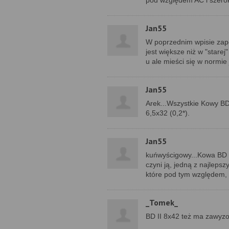
pod względem AC i szerok
Jan55
W poprzednim wpisie zap
jest większe niż w "stare
u ale mieści się w normie
Jan55
Arek...Wszystkie Kowy BD 
6,5x32 (0,2*).
Jan55
kuńwyścigowy...Kowa BD I
czyni ją, jedną z najleps
które pod tym względem, s
_Tomek_
BD II 8x42 też ma zawyzo