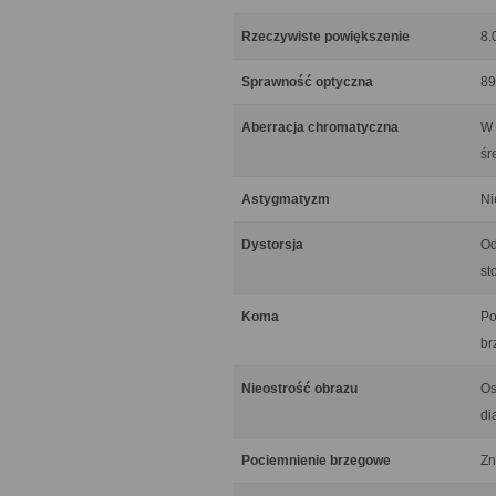
Rzeczywiste powiększenie
8.
Sprawność optyczna
89
Aberracja chromatyczna
W 
śr
Astygmatyzm
Ni
Dystorsja
Od
st
Koma
Po
br
Nieostrość obrazu
Os
di
Pociemnienie brzegowe
Zn