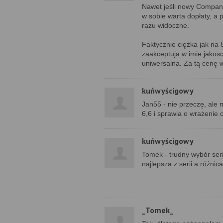
Nawet jeśli nowy Companio
w sobie warta dopłaty, a
razu widoczne.
Faktycznie ciężka jak na 8
zaakceptuja w imie jakosc
uniwersalna. Za tą cenę
kuńwyścigowy
Jan55 - nie przeczę, ale 
6,6 i sprawia o wrażenie c
kuńwyścigowy
Tomek - trudny wybór seri
najlepsza z serii a różn
_Tomek_