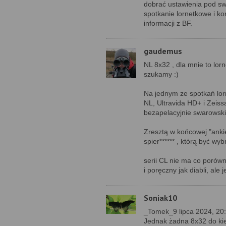
dobrać ustawienia pod s
spotkanie lornetkowe i k
informacji z BF.
gaudemus
NL 8x32 , dla mnie to lor
szukamy :)
Na jednym ze spotkań lo
NL, Ultravida HD+ i Zeis
bezapelacyjnie swarowski
Zresztą w końcowej "ankie
spier****** , którą być wy
serii CL nie ma co porów
i poręczny jak diabli, ale
Soniak10
_Tomek_9 lipca 2024, 20
Jednak żadna 8x32 do kie