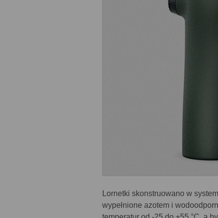
Lornetki skonstruowano w syste
wypełnione azotem i wodoodporn
temperatur od -25 do +55 °C, a 