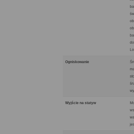
ba
św
ob
ob
ba
do
Lo
Ogniskowanie
Śr
ma
st
śr
wy
Wyjście na statyw
Mo
ws
wa
je