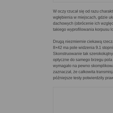
W oczy rzucał się od razu charakt
wgłębienia w miejscach, gdzie uk
dachowych (obrócenie ich względe
takiego wyprofilowania korpusu lo
Drugą niezmiernie ciekawą rzecz
8×42 ma pole widzenia 9.1 stopnia
Skonstruowanie tak szerokokątny
optyczne do samego brzegu pola 
wymagało na pewno skomplikowan
zaznaczał, że całkowita transmi
późniejsze testy potwierdziły pra