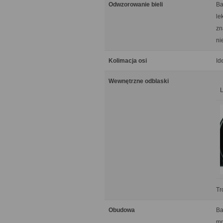
Odwzorowanie bieli
Ba
le
zn
ni
Kolimacja osi
Id
Wewnętrzne odblaski
Tr
Obudowa
Ba
mm