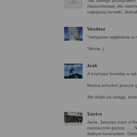
Tak, dlatego pożegnałem s
(kieszonkowa). Ale niektó
najlepszej lornetki. Jedn
Vendeur
"nietypowe wgłębienia w m
*dłonie ;)
Arek
A trzymasz lornetkę w ręku
Można schodzić jeszcze gł
Ale dzięki za uwagę, zmie
Santre
Janie, Januszu mam cl 8x3
nieznacznie gorsza....... 
dobrym kontrastem. Odblas