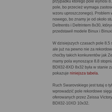
przypadku którego pole wynosi 8.5
pole, bo przecież wymaga zastoso
wzoru uproszczonego). Problem w 
nowego, bo znamy je od około st
Deltrentis i Deltrintem 8x30, któr
przedstawił modele Binux i Binux
W dzisiejszych czasach pole 8.5
ale już na pewno nie za rekordow
choćby takich konkurentów jak Ze
mamy pola wynoszące 8.8 stopnia
BDII32-8XD 8x32 była w stanie z
pokazuje
niniejsza tabela
.
Ruch Swarovskiego jest tutaj o t
wprowadzić pole rekordowe sięgają
oferowanych przez Zeissa Victory
BDII32-10XD 10x32.