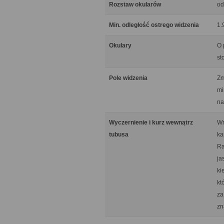
Rozstaw okularów
od
Min. odległość ostrego widzenia
1.
Okulary
O 
st
Pole widzenia
Zm
mi
na
Wyczernienie i kurz wewnątrz
Wn
tubusa
ka
Ra
ja
ki
kt
za
zn