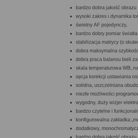
bardzo dobra jakość obrazu 
wysoki zakres i dynamika to
świetny AF pojedynczy,
bardzo dobry pomiar światła
stabilizacja matrycy (o skute
dobra maksymalna szybkość 
dobra praca balansu bieli z
skala temperaturowa WB, n
opcja korekcji ustawiania os
solidna, uszczelniana obud
niezłe możliwości programo
wygodny, duży wizjer elektro
bardzo czytelne i funkcjona
konfigurowalna zakładka „m
dodatkowy, monochromatycz
bardzo dobra jakość obrazu