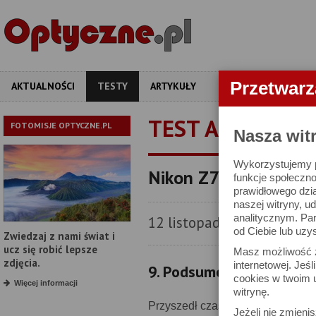
Przetwar
AKTUALNOŚCI
TESTY
ARTYKUŁY
APARATY
OBIEKT
TEST APARATU
FOTOMISJE OPTYCZNE.PL
Nasza wit
Wykorzystujemy pl
Nikon Z7 - test apara
funkcje społeczno
prawidłowego dzia
naszej witryny, 
analitycznym. Pa
12 listopada 2018
od Ciebie lub uzy
Zwiedzaj z nami świat i
ucz się robić lepsze
Masz możliwość z
zdjęcia.
internetowej. Jeś
9. Podsumowanie
cookies w twoim u
Więcej informacji
witrynę.
Przyszedł czas na podsumowanie
Jeżeli nie zmienis