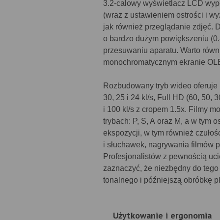
3.2-calowy wyświetlacz LCD wyp
(wraz z ustawieniem ostrości i 
jak również przeglądanie zdjęć. 
o bardzo dużym powiększeniu (0.
przesuwaniu aparatu. Warto rów
monochromatycznym ekranie OLE
Rozbudowany tryb wideo oferuje 
30, 25 i 24 kl/s, Full HD (60, 50, 
i 100 kl/s z cropem 1.5x. Filmy 
trybach: P, S, A oraz M, a w tym
ekspozycji, w tym również czułoś
i słuchawek, nagrywania filmów p
Profesjonalistów z pewnością ucie
zaznaczyć, że niezbędny do tego 
tonalnego i późniejszą obróbkę pl
Użytkowanie i ergonomia