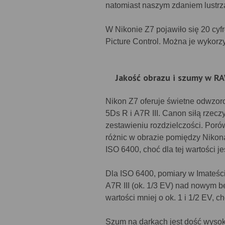
natomiast naszym zdaniem lustrz
W Nikonie Z7 pojawiło się 20 cyf
Picture Control. Można je wykorzys
Jakość obrazu i szumy w R
Nikon Z7 oferuje świetne odwzoro
5Ds R i A7R III. Canon siłą rzec
zestawieniu rozdzielczości. Por
różnic w obrazie pomiędzy Nikon
ISO 6400, choć dla tej wartości j
Dla ISO 6400, pomiary w Imateśc
A7R III (ok. 1/3 EV) nad nowym be
wartości mniej o ok. 1 i 1/2 EV,
Szum na darkach jest dość wysoki