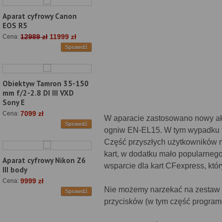
Aparat cyfrowy Canon
EOS R5
12989 zł
11999 zł
Cena:
Sprawdź
Obiektyw Tamron 35-150
mm f/2-2.8 DI III VXD
Sony E
7099 zł
Cena:
W aparacie zastosowano nowy ak
Sprawdź
ogniw EN-EL15. W tym wypadku t
Część przyszłych użytkowników 
kart, w dodatku mało popularneg
Aparat cyfrowy Nikon Z6
wsparcie dla kart CFexpress, kt
III body
9999 zł
Cena:
Nie możemy narzekać na zestaw e
Sprawdź
przycisków (w tym część programow