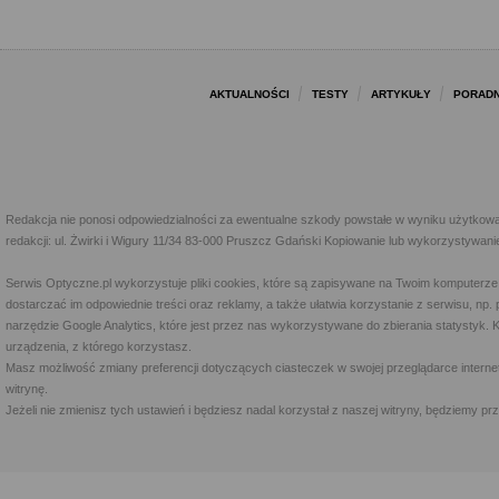
AKTUALNOŚCI
TESTY
ARTYKUŁY
PORADN
Redakcja nie ponosi odpowiedzialności za ewentualne szkody powstałe w wyniku użytkowa
redakcji: ul. Żwirki i Wigury 11/34 83-000 Pruszcz Gdański Kopiowanie lub wykorzystywan
Serwis Optyczne.pl wykorzystuje pliki cookies, które są zapisywane na Twoim komputerze
dostarczać im odpowiednie treści oraz reklamy, a także ułatwia korzystanie z serwisu, 
narzędzie Google Analytics, które jest przez nas wykorzystywane do zbierania statystyk. 
urządzenia, z którego korzystasz.
Masz możliwość zmiany preferencji dotyczących ciasteczek w swojej przeglądarce internet
witrynę.
Jeżeli nie zmienisz tych ustawień i będziesz nadal korzystał z naszej witryny, będziemy 