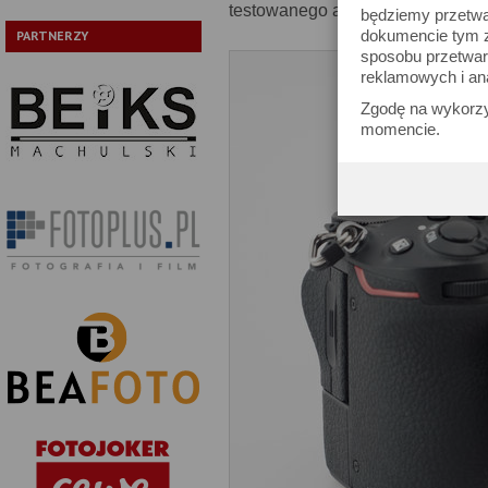
testowanego aparatu w poszczegó
będziemy przetwa
dokumencie tym zn
PARTNERZY
sposobu przetwar
reklamowych i an
Zgodę na wykorzy
momencie.