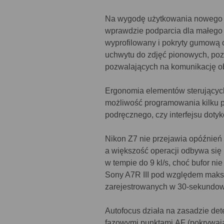
Na wygodę użytkowania nowego N
wprawdzie podparcia dla małego p
wyprofilowany i pokryty gumową o
uchwytu do zdjęć pionowych, poz
pozwalających na komunikację o
Ergonomia elementów sterujących
możliwość programowania kilku 
podręcznego, czy interfejsu dot
Nikon Z7 nie przejawia opóźnień 
a większość operacji odbywa się 
w tempie do 9 kl/s, choć bufor ni
Sony A7R III pod względem maksy
zarejestrowanych w 30-sekundowe
Autofocus działa na zasadzie det
fazowymi punktami AF (pokrywają