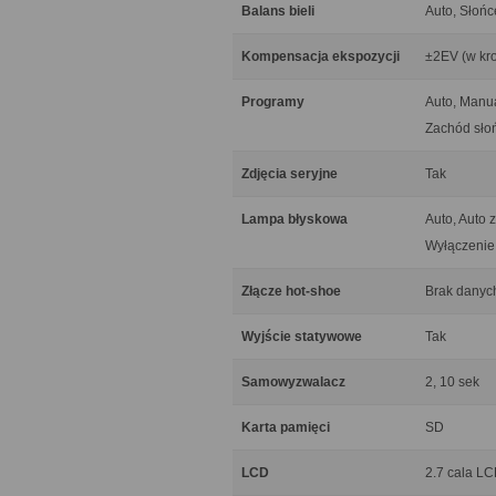
Balans bieli
Auto, Słońc
Kompensacja ekspozycji
±2EV (w kro
Programy
Auto, Manua
Zachód słoń
Zdjęcia seryjne
Tak
Lampa błyskowa
Auto, Auto 
Wyłączenie
Złącze hot-shoe
Brak danyc
Wyjście statywowe
Tak
Samowyzwalacz
2, 10 sek
Karta pamięci
SD
LCD
2.7 cala L