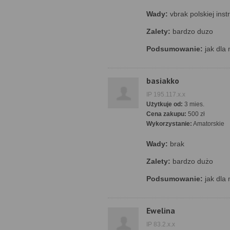
Wady:
vbrak polskiej instr
Zalety:
bardzo duzo
Podsumowanie:
jak dla 
basiakko
IP 195.117.x.x
Użytkuje od:
3 mies.
Cena zakupu:
500 zł
Wykorzystanie:
Amatorskie
Wady:
brak
Zalety:
bardzo dużo
Podsumowanie:
jak dla 
Ewelina
IP 83.2.x.x