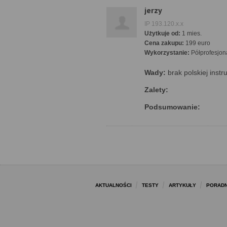
jerzy
IP 193.120.x.x
Użytkuje od:
1 mies.
Cena zakupu:
199 euro
Wykorzystanie:
Półprofesjon
Wady:
brak polskiej instru
Zalety:
Podsumowanie:
AKTUALNOŚCI
TESTY
ARTYKUŁY
PORADN