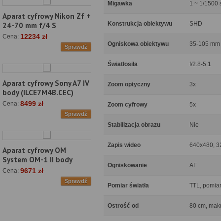
Migawka
1 ~ 1/1500 
Aparat cyfrowy Nikon Zf +
Konstrukcja obiektywu
SHD
24-70 mm f/4 S
12234 zł
Cena:
Ogniskowa obiektywu
35-105 mm
Sprawdź
Światłosiła
f/2.8-5.1
Aparat cyfrowy Sony A7 IV
Zoom optyczny
3x
body (ILCE7M4B.CEC)
8499 zł
Cena:
Zoom cyfrowy
5x
Sprawdź
Stabilizacja obrazu
Nie
Zapis wideo
640x480, 32
Aparat cyfrowy OM
System OM-1 II body
Ogniskowanie
AF
9671 zł
Cena:
Sprawdź
Pomiar światła
TTL, pomia
Ostrość od
80 cm, mak