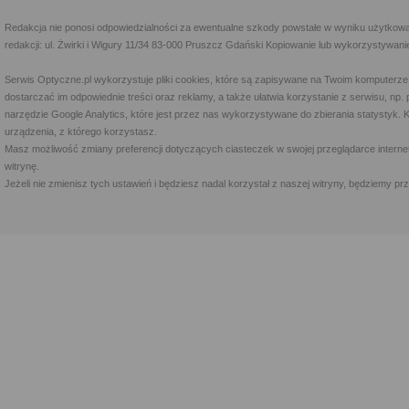
Redakcja nie ponosi odpowiedzialności za ewentualne szkody powstałe w wyniku użytkowa
redakcji: ul. Żwirki i Wigury 11/34 83-000 Pruszcz Gdański Kopiowanie lub wykorzystywan
Serwis Optyczne.pl wykorzystuje pliki cookies, które są zapisywane na Twoim komputerze
dostarczać im odpowiednie treści oraz reklamy, a także ułatwia korzystanie z serwisu, 
narzędzie Google Analytics, które jest przez nas wykorzystywane do zbierania statystyk. 
urządzenia, z którego korzystasz.
Masz możliwość zmiany preferencji dotyczących ciasteczek w swojej przeglądarce internet
witrynę.
Jeżeli nie zmienisz tych ustawień i będziesz nadal korzystał z naszej witryny, będziemy 