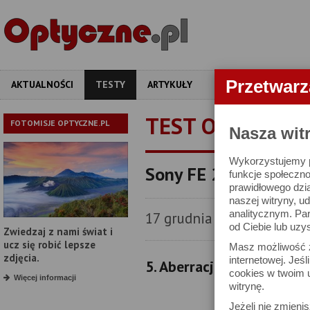
Przetwar
AKTUALNOŚCI
TESTY
ARTYKUŁY
APARATY
OBIEKT
TEST OBIEKTYW
FOTOMISJE OPTYCZNE.PL
Nasza wit
Wykorzystujemy pl
Sony FE 28-70 mm f/
funkcje społeczno
prawidłowego dzia
naszej witryny, 
analitycznym. Pa
17 grudnia 2024
od Ciebie lub uzy
Zwiedzaj z nami świat i
ucz się robić lepsze
Masz możliwość z
zdjęcia.
internetowej. Jeś
5. Aberracja chromatyczn
cookies w twoim u
Więcej informacji
witrynę.
Jeżeli nie zmienis