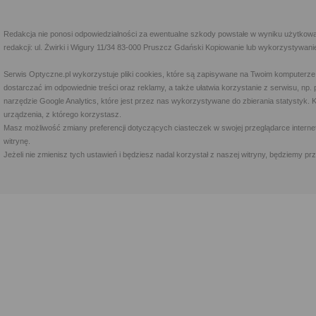
Redakcja nie ponosi odpowiedzialności za ewentualne szkody powstałe w wyniku użytkowa
redakcji: ul. Żwirki i Wigury 11/34 83-000 Pruszcz Gdański Kopiowanie lub wykorzystywan
Serwis Optyczne.pl wykorzystuje pliki cookies, które są zapisywane na Twoim komputerze
dostarczać im odpowiednie treści oraz reklamy, a także ułatwia korzystanie z serwisu, 
narzędzie Google Analytics, które jest przez nas wykorzystywane do zbierania statystyk. 
urządzenia, z którego korzystasz.
Masz możliwość zmiany preferencji dotyczących ciasteczek w swojej przeglądarce internet
witrynę.
Jeżeli nie zmienisz tych ustawień i będziesz nadal korzystał z naszej witryny, będziemy 