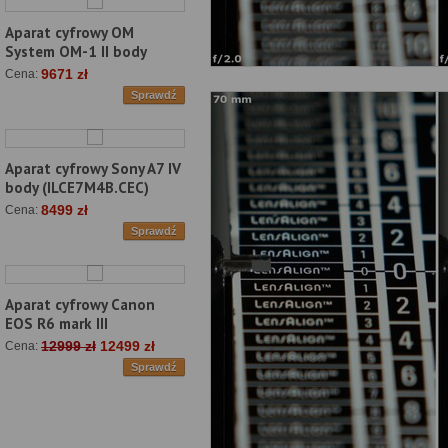
Aparat cyfrowy OM
System OM-1 II body
9671 zł
Cena:
Sprawdź
Aparat cyfrowy Sony A7 IV
body (ILCE7M4B.CEC)
8499 zł
Cena:
Sprawdź
Aparat cyfrowy Canon
EOS R6 mark III
12999 zł
12499 zł
Cena:
Sprawdź