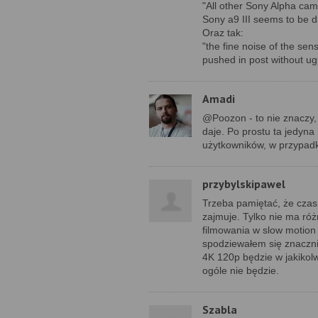
"All other Sony Alpha came
Sony a9 III seems to be di
Oraz tak:
"the fine noise of the se
pushed in post without ugl
Amadi
@Poozon - to nie znaczy,
daje. Po prostu ta jedyna
użytkowników, w przypadk
przybylskipawel
Trzeba pamiętać, że czas 
zajmuje. Tylko nie ma róż
filmowania w slow motion 
spodziewałem się znaczni
4K 120p będzie w jakikolw
ogóle nie będzie.
Szabla