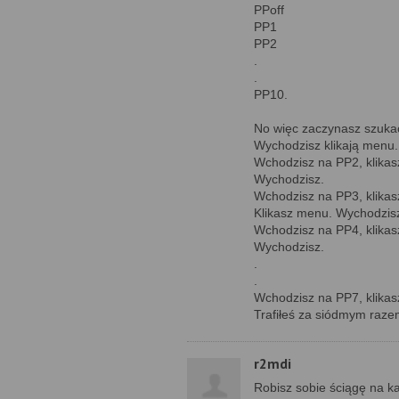
PPoff
PP1
PP2
.
.
PP10.
No więc zaczynasz szukać
Wychodzisz klikają menu.
Wchodzisz na PP2, klika
Wychodzisz.
Wchodzisz na PP3, klik
Klikasz menu. Wychodzis
Wchodzisz na PP4, klik
Wychodzisz.
.
.
Wchodzisz na PP7, klika
Trafiłeś za siódmym razem
r2mdi
Robisz sobie ściągę na ka