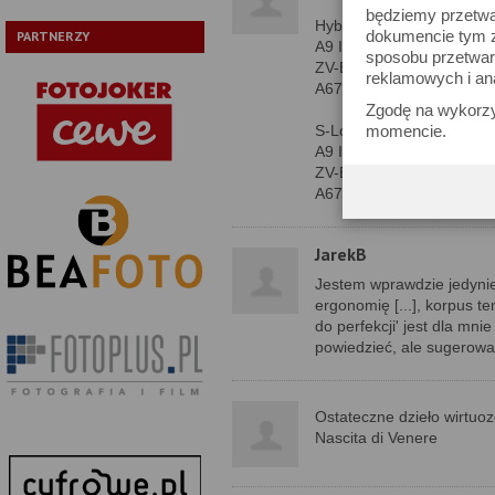
będziemy przetwa
Hybrid Log Gamma: [EV] (
dokumencie tym zn
PARTNERZY
A9 III [ISO 250]: 11.3
sposobu przetwar
ZV-E1 [ISO 80]: 13.0
reklamowych i an
A6700 [ISO 100]: 13.0
Zgodę na wykorzy
S-Log3
momencie.
A9 III [ISO 500]: 10.3
ZV-E1 [ISO 640]: 13.0
A6700 [ISO 800]: 12.6
JarekB
Jestem wprawdzie jedynie 
ergonomię [...], korpus t
do perfekcji' jest dla mn
powiedzieć, ale sugerować
Ostateczne dzieło wirtuo
Nascita di Venere