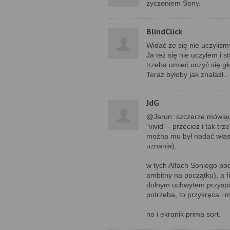
życzeniem Sony.
BlindClick
Widać że się nie uczyliś
Ja też się nie uczyłem i s
trzeba umieć uczyć się g
Teraz byłoby jak znalazł...
JdG
@Jarun: szczerze mówiąc,
"vivid" - przecież i tak tr
można mu był nadać włas
uznania);
w tych Alfach Soniego po
ambitny na początku), a 
dolnym uchwytem przyspojo
potrzeba, to przykręca i 
no i ekranik prima sort.