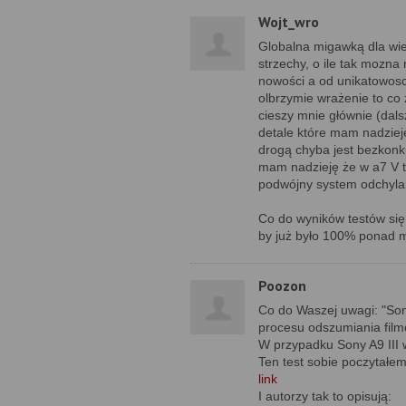
Wojt_wro
Globalna migawką dla wiel
strzechy, o ile tak mozna
nowości a od unikatowosc
olbrzymie wrażenie to co 
cieszy mnie głównie (dals
detale które mam nadzieję
drogą chyba jest bezkonk
mam nadzieję że w a7 V t
podwójny system odchylan
Co do wyników testów się 
by już było 100% ponad mo
Poozon
Co do Waszej uwagi: "Son
procesu odszumiania film
W przypadku Sony A9 III 
Ten test sobie poczytałem
link
I autorzy tak to opisują: