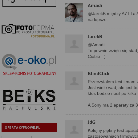
Amadi
@JarekB między A7 III a A
na lepsze.
JarekB
@Amadi
To pewnie wzięło się stąd,
Ciebie :-)
BlindClick
Przeczytalem test i mam w
Jest wiele wad, ale jest t
ktos bedzie nosil po kilka
A Sony ma 2 aparaty za 30k
JdG
OFERTA CYFROWE.PL
Kolejny piękny test apara
zastosowaniach filmowych 