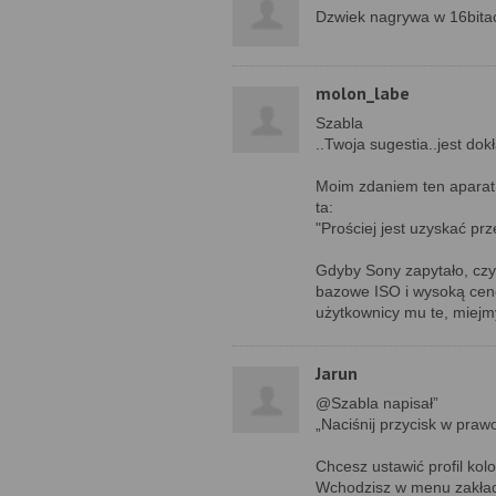
Dzwiek nagrywa w 16bita
molon_labe
Szabla
..Twoja sugestia..jest dok
Moim zdaniem ten aparat na
ta:
"Prościej jest uzyskać pr
Gdyby Sony zapytało, czy 
bazowe ISO i wysoką cenę..
użytkownicy mu te, miejmy
Jarun
@Szabla napisał”
„Naciśnij przycisk w prawo
Chcesz ustawić profil kol
Wchodzisz w menu zakładk