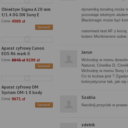
Obiektyw Sigma A 20 mm
dynamiką tonalną może ni
f/1.4 DG DN Sony E
pozostaje istotnym atute
Blackmagic może być kon
4589 zł
Cena:
Sprawdź
natomiast test AF z kocią
kotem Mortimerem sobie ja
Aparat cyfrowy Canon
Jarun
EOS R6 mark II
Wchodzę w menu dowolneg
8945 zł
8199 zł
Cena:
Natural, Cinelike D, Cineli
Sprawdź
Wchodzę w menu Sony i m
Co to kuźwa jest ? Zgady
kolorystyczne tak, jak si
Aparat cyfrowy OM
System OM-1 II body
Szabla
9671 zł
Cena:
Naciśnij przycisk w prawo
Sprawdź
zdebik