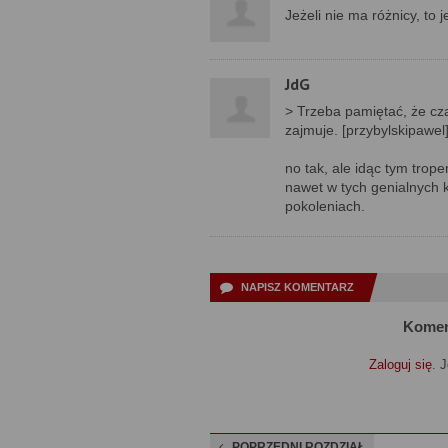
Jeżeli nie ma różnicy, to 
JdG
> Trzeba pamiętać, że cza
zajmuje. [przybylskipawel
no tak, ale idąc tym trop
nawet w tych genialnych k
pokoleniach.
NAPISZ KOMENTARZ
Komen
Zaloguj się
. 
POPRZEDNI ROZDZIAŁ