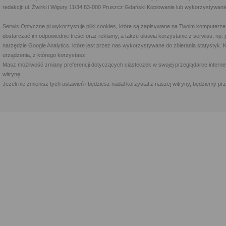
redakcji: ul. Żwirki i Wigury 11/34 83-000 Pruszcz Gdański Kopiowanie lub wykorzystywan
Serwis Optyczne.pl wykorzystuje pliki cookies, które są zapisywane na Twoim komputerze
dostarczać im odpowiednie treści oraz reklamy, a także ułatwia korzystanie z serwisu, 
narzędzie Google Analytics, które jest przez nas wykorzystywane do zbierania statystyk. 
urządzenia, z którego korzystasz.
Masz możliwość zmiany preferencji dotyczących ciasteczek w swojej przeglądarce internet
witrynę.
Jeżeli nie zmienisz tych ustawień i będziesz nadal korzystał z naszej witryny, będziemy 