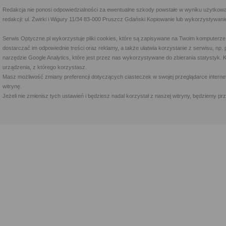
Redakcja nie ponosi odpowiedzialności za ewentualne szkody powstałe w wyniku użytkowa
redakcji: ul. Żwirki i Wigury 11/34 83-000 Pruszcz Gdański Kopiowanie lub wykorzystywan
Serwis Optyczne.pl wykorzystuje pliki cookies, które są zapisywane na Twoim komputerze
dostarczać im odpowiednie treści oraz reklamy, a także ułatwia korzystanie z serwisu, 
narzędzie Google Analytics, które jest przez nas wykorzystywane do zbierania statystyk. 
urządzenia, z którego korzystasz.
Masz możliwość zmiany preferencji dotyczących ciasteczek w swojej przeglądarce internet
witrynę.
Jeżeli nie zmienisz tych ustawień i będziesz nadal korzystał z naszej witryny, będziemy 