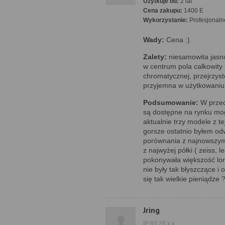
Użytkuje od:
2 lat
Cena zakupu:
1400 E
Wykorzystanie:
Profesjonaln
Wady:
Cena :)
Zalety:
niesamowita jasno
w centrum pola całkowity 
chromatycznej, przejrzys
przyjemna w użytkowaniu
Podsumowanie:
W przeci
są dostępne na rynku mog
aktualnie trzy modele z t
gorsze ostatnio byłem od
porównania z najnowszymi
z najwyżej półki ( zeiss, l
pokonywała większość lor
nie były tak błyszczące i 
się tak wielkie pieniądze
Jring
IP 83.26.x.x