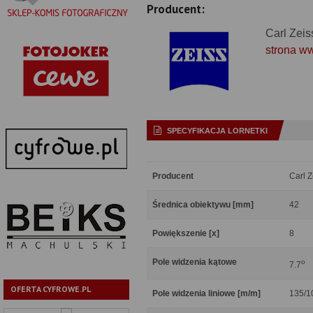
Producent:
Carl Zeis
strona w
SPECYFIKACJA LORNETKI
Producent
Carl Z
Średnica obiektywu [mm]
42
Powiększenie [x]
8
Pole widzenia kątowe
o
7.7
OFERTA CYFROWE.PL
Pole widzenia liniowe [m/m]
135/1