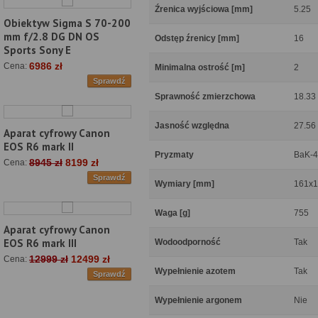
Źrenica wyjściowa [mm]
5.25
Obiektyw Sigma S 70-200
mm f/2.8 DG DN OS
Odstęp źrenicy [mm]
16
Sports Sony E
6986 zł
Cena:
Minimalna ostrość [m]
2
Sprawdź
Sprawność zmierzchowa
18.33
Jasność względna
27.56
Aparat cyfrowy Canon
EOS R6 mark II
Pryzmaty
BaK-4
8945 zł
8199 zł
Cena:
Sprawdź
Wymiary [mm]
161x
Waga [g]
755
Aparat cyfrowy Canon
EOS R6 mark III
Wodoodporność
Tak
12999 zł
12499 zł
Cena:
Wypełnienie azotem
Tak
Sprawdź
Wypełnienie argonem
Nie