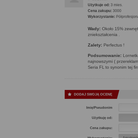
Użytkuje od:
3 mies.
Cena zakupu:
3000
Wykorzystanie:
Półprofesjon
Wady:
Około 15% zewnęt
zniekształcenia .
Zalety:
Perfectus !
Podsumowanie:
Lornetk
najnowszymi ( przereklam
Seria FL to synonim tej f
DODAJ SWOJĄ OCENĘ
Imię/Pseudonim
Użytkuję od:
Cena zakupu: