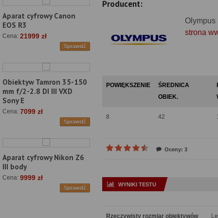
Producent:
Aparat cyfrowy Canon
Olympus
EOS R3
strona w
21999 zł
Cena:
Sprawdź
Obiektyw Tamron 35-150
POWIĘKSZENIE
ŚREDNICA
mm f/2-2.8 DI III VXD
OBIEK.
Sony E
7099 zł
Cena:
8
42
Sprawdź
Oceny: 3
Aparat cyfrowy Nikon Z6
III body
9999 zł
Cena:
WYNIKI TESTU
Sprawdź
Rzeczywisty rozmiar obiektywów
Le