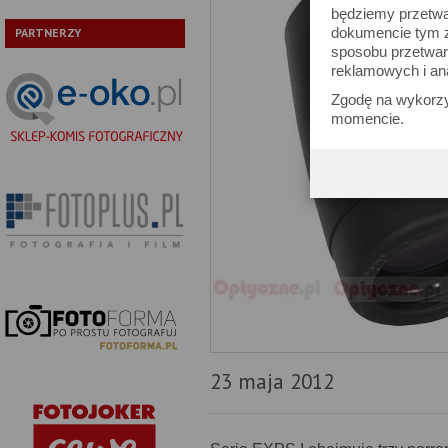
będziemy przetwa
dokumencie tym zn
PARTNERZY
sposobu przetwar
reklamowych i an
Zgodę na wykorzy
momencie.
23 maja 2012