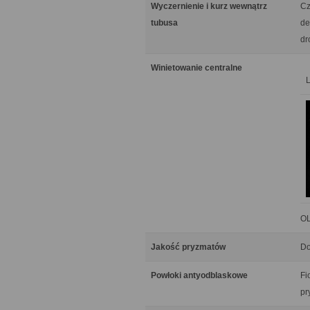
Wyczernienie i kurz wewnątrz
Cz
tubusa
de
dr
Winietowanie centralne
OL
Jakość pryzmatów
Do
Powłoki antyodblaskowe
Fi
pr