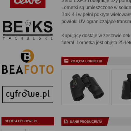
Seria EXPS I obejmuje trzy porr
Lornetki są umieszczone w soli
BaK-4 i w pełni pokryte wielow
powłoki UV ograniczające transmi
Kupujący dostaje w zestawie deki
futerał. Lornetka jest objęta 25-l
ZDJĘCIA LORNETKI
OFERTA CYFROWE.PL
DANE PRODUCENTA