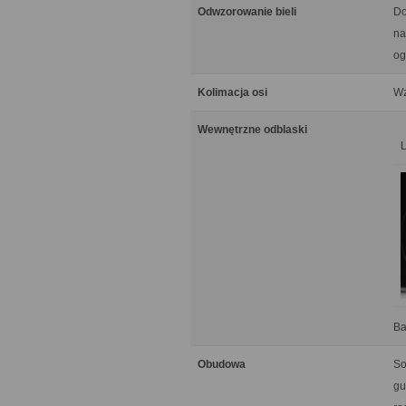
Odwzorowanie bieli
Do
na
og
Kolimacja osi
Wz
Wewnętrzne odblaski
Ba
Obudowa
So
gu