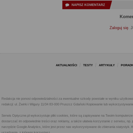
NAPISZ KOMENTARZ
Komen
Zaloguj się
. 
AKTUALNOŚCI
TESTY
ARTYKUŁY
PORADN
Redakcja nie ponosi odpowiedzialności za ewentualne szkody powstałe w wyniku użytkowa
redakcji: ul. Żwirki i Wigury 11/34 83-000 Pruszcz Gdański Kopiowanie lub wykorzystywan
Serwis Optyczne.pl wykorzystuje pliki cookies, które są zapisywane na Twoim komputerze
dostarczać im odpowiednie treści oraz reklamy, a także ułatwia korzystanie z serwisu, 
narzędzie Google Analytics, które jest przez nas wykorzystywane do zbierania statystyk. 
urządzenia, z którego korzystasz.