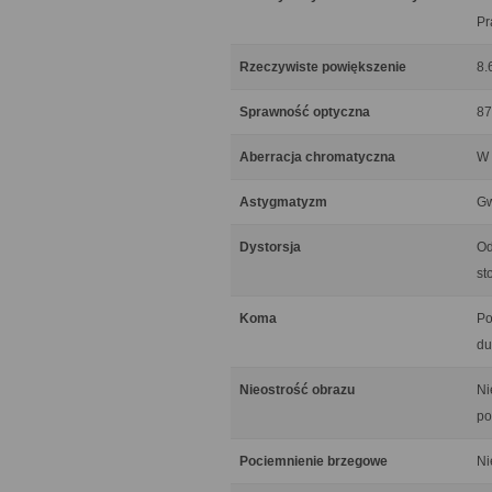
Pr
Rzeczywiste powiększenie
8.
Sprawność optyczna
87
Aberracja chromatyczna
W 
Astygmatyzm
Gw
Dystorsja
Od
st
Koma
Po
du
Nieostrość obrazu
Ni
po
Pociemnienie brzegowe
Ni