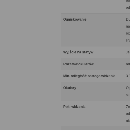
re
od
Ogniskowanie
Du
na
ro
śr
Wyjście na statyw
Je
Rozstaw okularów
od
Min. odległość ostrego widzenia
3.
Okulary
O 
st
Pole widzenia
Zm
od
ni