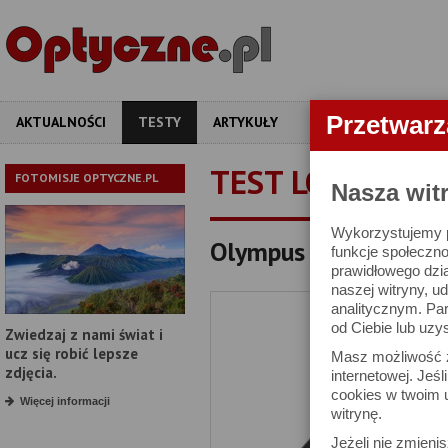
Przetwar
AKTUALNOŚCI
TESTY
ARTYKUŁY
APARATY
OBIEKT
TEST LORNETKI
FOTOMISJE OPTYCZNE.PL
Nasza wit
Wykorzystujemy pl
Olympus 8x42 EXPS I 
funkcje społeczno
prawidłowego dzia
naszej witryny, 
analitycznym. Pa
od Ciebie lub uzy
Zwiedzaj z nami świat i
ucz się robić lepsze
Masz możliwość z
zdjęcia.
internetowej. Jeś
cookies w twoim u
Więcej informacji
witrynę.
Jeżeli nie zmienis