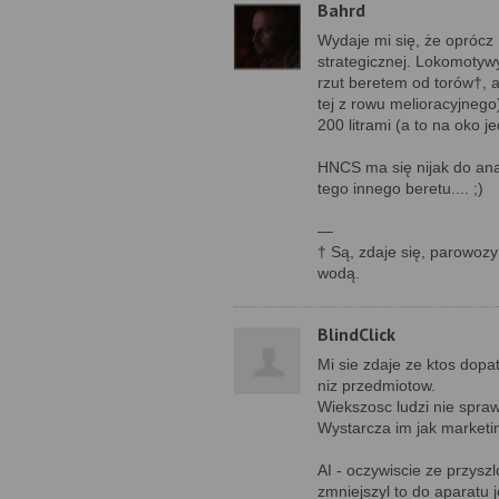
Bahrd
Wydaje mi się, że oprócz
strategicznej. Lokomotyw
rzut beretem od torów†, a
tej z rowu melioracyjnego
200 litrami (a to na oko 
HNCS ma się nijak do anal
tego innego beretu.... ;)
—
† Są, zdaje się, parowozy
wodą.
BlindClick
Mi sie zdaje ze ktos dop
niz przedmiotow.
Wiekszosc ludzi nie spraw
Wystarcza im jak marketing
AI - oczywiscie ze przysz
zmniejszyl to do aparatu