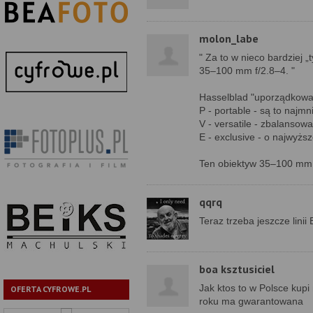
molon_labe
" Za to w nieco bardziej 
35–100 mm f/2.8–4. "
Hasselblad "uporządkował
P - portable - są to najmn
V - versatile - zbalansow
E - exclusive - o najwyżs
Ten obiektyw 35–100 mm f/
qqrq
Teraz trzeba jeszcze lini
boa ksztusiciel
Jak ktos to w Polsce kup
OFERTA CYFROWE.PL
roku ma gwarantowana