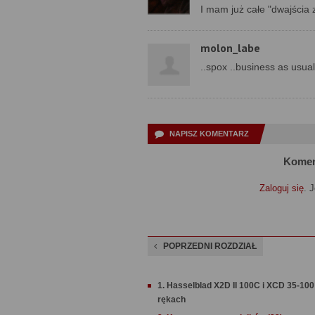
I mam już całe "dwajścia z
molon_labe
..spox ..business as usual
NAPISZ KOMENTARZ
Komen
Zaloguj się
. 
POPRZEDNI ROZDZIAŁ
1. Hasselblad X2D II 100C i XCD 35-10
rękach