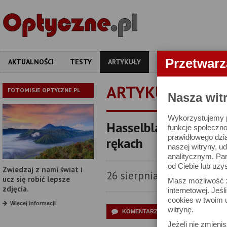
Przetwar
AKTUALNOŚCI
TESTY
ARTYKUŁY
APARATY
OBIEKT
ARTYKUŁY
FOTOMISJE OPTYCZNE.PL
Nasza wit
Wykorzystujemy pl
Hasselblad X2D II 1
funkcje społeczno
prawidłowego dzia
rękach
naszej witryny, 
analitycznym. Pa
od Ciebie lub uzy
Zwiedzaj z nami świat i
26 sierpnia 2025
ucz się robić lepsze
Masz możliwość z
zdjęcia.
internetowej. Jeś
cookies w twoim u
Więcej informacji
witrynę.
KOMENTARZE CZYTELNIKÓW (32)
Jeżeli nie zmienis