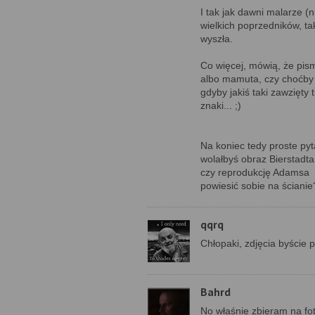
I tak jak dawni malarze 
wielkich poprzedników, tak
wyszła.
Co więcej, mówią, że pism
albo mamuta, czy choćby p
gdyby jakiś taki zawzięty 
znaki... ;)
Na koniec tedy proste pyt
wolałbyś obraz Bierstadta
czy reprodukcję Adamsa
powiesić sobie na ścianie
qqrq
Chłopaki, zdjęcia byście po
Bahrd
No właśnie zbieram na fo