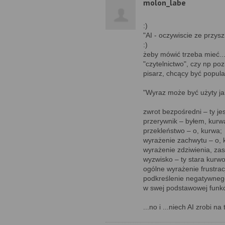
molon_labe
:)
"AI - oczywiscie ze przysz
:)
żeby mówić trzeba mieć..
"czytelnictwo", czy np po
pisarz, chcący być popular
"Wyraz może być użyty ja
zwrot bezpośredni – ty je
przerywnik – byłem, kurwa
przekleństwo – o, kurwa;
wyrażenie zachwytu – o, 
wyrażenie zdziwienia, zas
wyzwisko – ty stara kurwo
ogólne wyrażenie frustracj
podkreślenie negatywnego
w swej podstawowej funkcj
...no i ...niech AI zrobi na