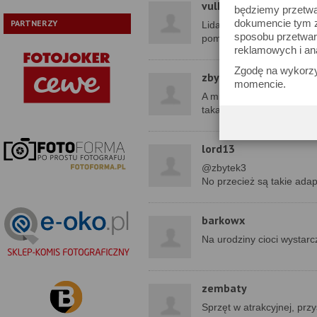
vulkanwawa
będziemy przetwa
dokumencie tym zn
PARTNERZY
Lidar do świetny wynalaze
sposobu przetwar
pomiarów itp
reklamowych i an
Zgodę na wykorzy
zbytek3
momencie.
A mnie interesuje kwestia
taka mozliwosc...
lord13
@zbytek3
No przecież są takie ada
barkowx
Na urodziny cioci wystarc
zembaty
Sprzęt w atrakcyjnej, przy