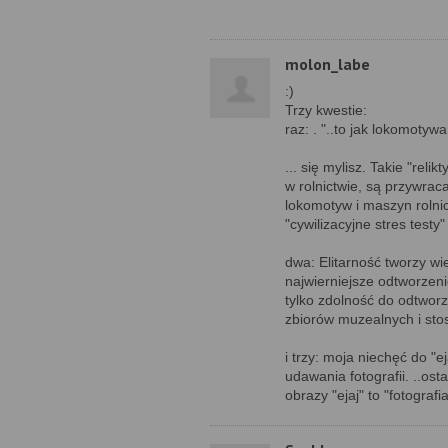
molon_labe
:)
Trzy kwestie:
raz: . "..to jak lokomotyw
... się mylisz. Takie "rel
w rolnictwie, są przywrac
lokomotyw i maszyn rolnic
"cywilizacyjne stres testy" 
dwa: Elitarność tworzy wi
najwierniejsze odtworzeni
tylko zdolność do odtworze
zbiorów muzealnych i sto
i trzy: moja niechęć do "e
udawania fotografii. ..os
obrazy "ejaj" to "fotografia