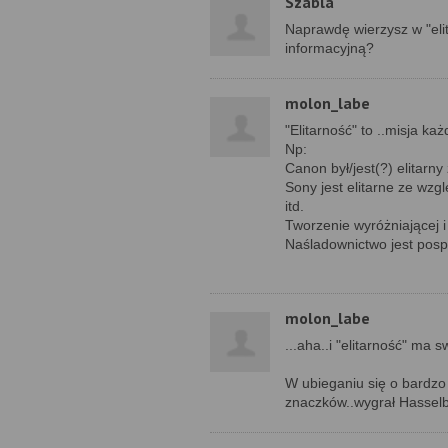
Szabla
Naprawdę wierzysz w "eli
informacyjną?
molon_labe
"Elitarność" to ..misja ka
Np:
Canon był/jest(?) elitarny
Sony jest elitarne ze wz
itd.
Tworzenie wyróżniającej i
Naśladownictwo jest pospo
molon_labe
...aha..i "elitarność" ma
W ubieganiu się o bardzo 
znaczków..wygrał Hasselb