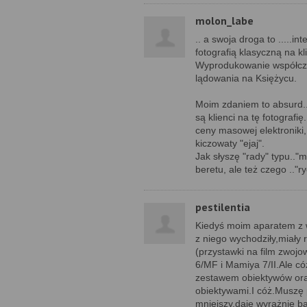
molon_labe
.. a swoja droga to .....
fotografią klasyczną na k
Wyprodukowanie współczes
lądowania na Księżycu.
Moim zdaniem to absurd..s
są klienci na tę fotografi
ceny masowej elektroniki
kiczowaty "ejaj".
Jak słyszę "rady" typu.."m
beretu, ale też czego .."ry
pestilentia
Kiedyś moim aparatem z wy
z niego wychodziły,miały 
(przystawki na film zwoj
6/MF i Mamiya 7/II.Ale c
zestawem obiektywów oraz
obiektywami.I cóż.Muszę 
mniejszy,daje wyrażnie bar