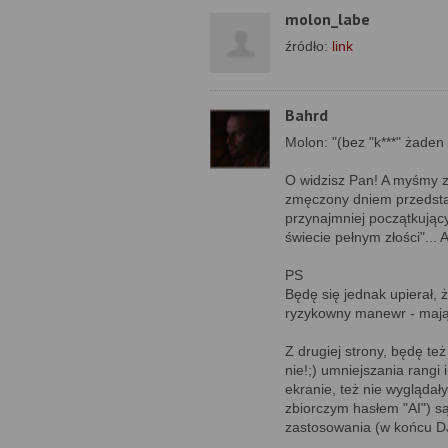
molon_labe
źródło:
link
Bahrd
Molon: "(bez "k***" żaden
O widzisz Pan! A myśmy z ż
zmęczony dniem przedstaw
przynajmniej początkujący 
świecie pełnym złości"... 
PS
Będę się jednak upierał, że
ryzykowny manewr - mając
Z drugiej strony, będę te
nie!;) umniejszania rangi 
ekranie, też nie wygląda
zbiorczym hasłem "AI") są
zastosowania (w końcu DJI