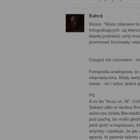
Bahrd
Molon: "Moim zdaniem to 
fotografujących, są klienc
łatwiej podnieść ceny ma
promować kiczowaty «ejaj
Czegoś nie rozumiem - to 
Fotografia analogowa, to 
niepraktyczna. Miały swój 
swoje - no i szlus: jedna
PS
A co do "kiczu vs. AI": C
Sekwoi albo w okolice Ro
wówczas dzieła Bierstadta
pod pachą, bo miśki głodn
jakiś gość w kapeluszu, k
artychę i utyskuje, że ja
aparat, to pewnie talentu 