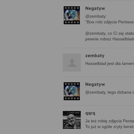
Negatyw
@zembaty:
"Boa robi zdjęcia Pentax
@zembaty, co Ci się stało
pewnie robisz Hasselbla
zembaty
Hasselblad jest dla lame
Negatyw
@zembaty, tego dzbana o
qqrq
Ja też robię zdjęcia Pent
To już w ogóle zryty beret