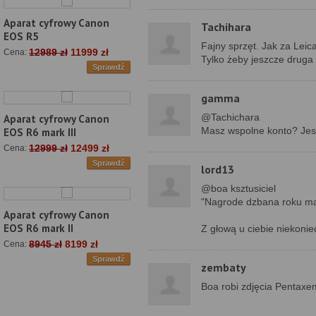
Aparat cyfrowy Canon
Tachihara
EOS R5
Fajny sprzęt. Jak za Leic
12989 zł
11999 zł
Cena:
Tylko żeby jeszcze druga 
Sprawdź
gamma
@Tachichara
Aparat cyfrowy Canon
Masz wspolne konto? Jesli
EOS R6 mark III
12999 zł
12499 zł
Cena:
Sprawdź
lord13
@boa ksztusiciel
"Nagrode dzbana roku m
Aparat cyfrowy Canon
EOS R6 mark II
Z głową u ciebie niekoni
8945 zł
8199 zł
Cena:
Sprawdź
zembaty
Boa robi zdjęcia Pentaxem