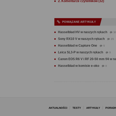
2. Komentarze czytelników (32)
POWIĄZANE ARTYKUŁY
Hasselblad HV w naszych rękach
3
Sony RX10 V w naszych rękach
25
Hasselblad w Capture One
5
Leica SL3-P w naszych rękach
9
Canon EOS R6 V i RF 20-50 mm f/4 w n
Hasselblad w komisie e-oko
0
AKTUALNOŚCI
TESTY
ARTYKUŁY
PORADN