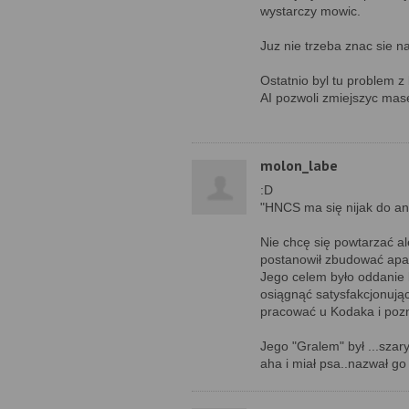
wystarczy mowic.
Juz nie trzeba znac sie na 
Ostatnio byl tu problem z
AI pozwoli zmiejszyc mas
molon_labe
:D
"HNCS ma się nijak do ana
Nie chcę się powtarzać al
postanowił zbudować apar
Jego celem było oddanie 
osiągnąć satysfakcjonując
pracować u Kodaka i poz
Jego "Gralem" był ...szar
aha i miał psa..nazwał go