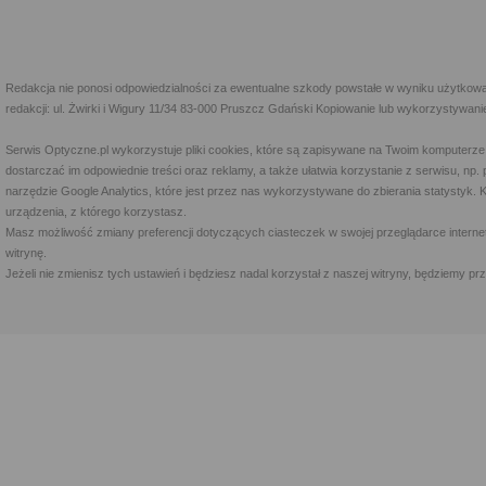
Redakcja nie ponosi odpowiedzialności za ewentualne szkody powstałe w wyniku użytkowa
redakcji: ul. Żwirki i Wigury 11/34 83-000 Pruszcz Gdański Kopiowanie lub wykorzystywan
Serwis Optyczne.pl wykorzystuje pliki cookies, które są zapisywane na Twoim komputerze
dostarczać im odpowiednie treści oraz reklamy, a także ułatwia korzystanie z serwisu, 
narzędzie Google Analytics, które jest przez nas wykorzystywane do zbierania statystyk. 
urządzenia, z którego korzystasz.
Masz możliwość zmiany preferencji dotyczących ciasteczek w swojej przeglądarce internet
witrynę.
Jeżeli nie zmienisz tych ustawień i będziesz nadal korzystał z naszej witryny, będziemy 