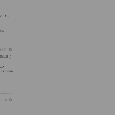
nk
] z -
 ma
 10:27
0/1.8 ;)
dzo
e Tamron
 11:00