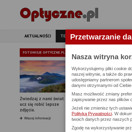
Przetwarzanie d
AKTUALNOŚCI
TESTY
ARTYKUŁY
APARATY
TEST OBIE
FOTOMISJE OPTYCZNE.PL
Nasza witryna kor
Wykorzystujemy pliki cookie do
Sigma A 17-40 
naszej witrynie, a także do pra
udostępniamy partnerom społe
danymi otrzymanymi od Ciebie l
22 sierpnia 2025
Masz możliwość zmiany prefere
Zwiedzaj z nami świat i
zapisywanie przez nas plików c
ucz się robić lepsze
Jeżeli nie zmienisz tych ustaw
zdjęcia.
Polityką Prywatności
. W dokume
KOMENTARZE CZYTELNIKÓ
Więcej informacji
twoich danych przez naszych p
sąsiad
Zgodę na wykorzystywanie pr