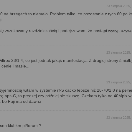
23 sierpnia 2025,
0 na brzegach to niemało. Problem tylko, co pozostanie z tych 60 po ko
i.
się zszokowany rozdzielczością i podejrzewam, że nastąpi wysyp używ
23 sierpnia 2025,
Viltrox 23/1.4, co jest jednak jakąś manifestacją. Z drugiej strony śmiałb
 cenie i masie....
23 sierpnia 2025,
zyjemnością witam w systemie rf-S cacko lepsze niż 28-70/2.8 na pełnej
ucę aps-C, to prędzej czy później się skuszę. Czekam tylko na 40Mpix 
.. bo Fuji ma od dawna
23 sierpnia 2025,
sen klubkm.pl/forum ?