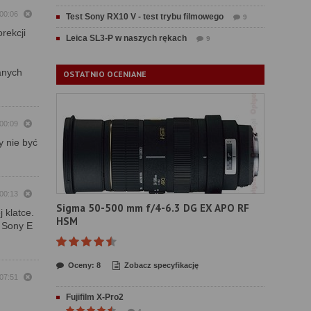
 00:06
Test Sony RX10 V - test trybu filmowego
9
rekcji
Leica SL3-P w naszych rękach
9
anych
OSTATNIO OCENIANE
 00:09
y nie być
 00:13
Sigma 50-500 mm f/4-6.3 DG EX APO RF
 klatce.
HSM
w Sony E
Oceny: 8
Zobacz specyfikację
 07:51
Fujifilm X-Pro2