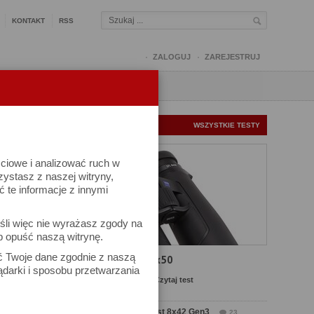
KONTAKT
RSS
ZALOGUJ
ZAREJESTRUJ
Q
FORUM
FOTOMISJE
NOWE TESTY
WSZYSTKIE TESTY
ściowe i analizować ruch w
rzystasz z naszej witryny,
te informacje z innymi
kuj
śli więc nie wyrażasz zgody na
iel się
b opuść naszą witrynę.
ać Twoje dane zgodnie z naszą
Test Carl Zeiss SFL 8x50
ądarki i sposobu przetwarzania
MENTARZ
Komentarze: 10
Czytaj test
 16:40
Test Delta Optical Forest 8x42 Gen3
23