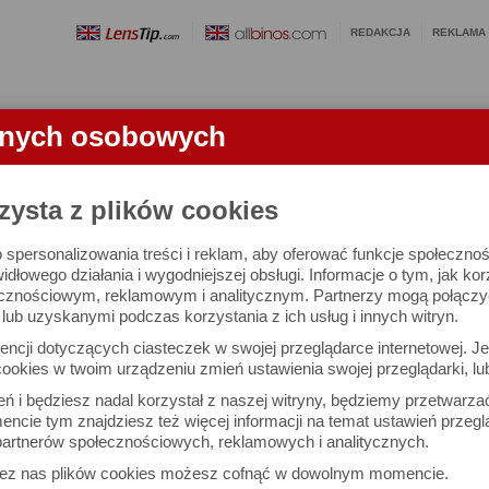
REDAKCJA
REKLAMA
anych osobowych
OBIEKTYWY
LORNETKI
SŁOWNICZEK
RANKINGI
FA
KTYWU
zysta z plików cookies
 spersonalizowania treści i reklam, aby oferować funkcje społeczno
mm f/1.8 DC - test obiektywu
widłowego działania i wygodniejszej obsługi. Informacje o tym, jak ko
cznościowym, reklamowym i analitycznym. Partnerzy mogą połączyć 
ub uzyskanymi podczas korzystania z ich usług i innych witryn.
Arkadiusz Olech
Dru
ncji dotyczących ciasteczek w swojej przeglądarce internetowej. Je
Komentarze: 44
Podz
ookies w twoim urządzeniu zmień ustawienia swojej przeglądarki, lu
ień i będziesz nadal korzystał z naszej witryny, będziemy przetwarz
ncie tym znajdziesz też więcej informacji na temat ustawień przegl
W (44)
NAPISZ KO
artnerów społecznościowych, reklamowych i analitycznych.
22 sierpnia 2025,
zez nas plików cookies możesz cofnąć w dowolnym momencie.