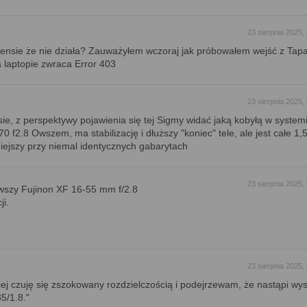
23 sierpnia 2025,
nsie że nie działa? Zauważyłem wczoraj jak próbowałem wejść z Tapa
 laptopie zwraca Error 403
23 sierpnia 2025,
ie, z perspektywy pojawienia się tej Sigmy widać jaką kobyłą w syste
0 f2.8 Owszem, ma stabilizację i dłuższy "koniec" tele, ale jest całe 1,
iejszy przy niemal identycznych gabarytach
23 sierpnia 2025,
rwszy Fujinon XF 16-55 mm f/2.8
ji.
23 sierpnia 2025,
ej czuję się zszokowany rozdzielczością i podejrzewam, że nastąpi wy
5/1.8."