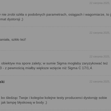
22 sierpnia 2025,
y nie zrobi szkła o podobnych parametrach, osiągach i wagomiarze, to j
at dystorsji ;)
22 sierpnia 2025,
iała, szkło też!
22 sierpnia 2025,
e obiektyw ma spore zalety; w sumie Sigma mogłaby zaryzykować też
- z pewnością miałby większe wzięcie niż Sigma C 17/1,4.
ski
22 sierpnia 2025,
ę bo śledząc Twoje i kolegów kolejne testy producenci dystorsję sobie
 jak lampę błyskową w body ;)