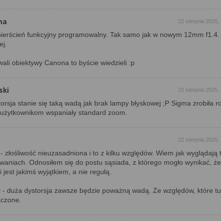
na
22 sierpnia 2025,
ierścień funkcyjny programowalny. Tak samo jak w nowym 12mm f1.4
ej.
wali obiektywy Canona to byście wiedzieli :p
ski
22 sierpnia 2025,
torsja stanie się taką wadą jak brak lampy błyskowej ;P Sigma zrobiła r
a użytkownikom wspaniały standard zoom.
22 sierpnia 2025,
- złośliwość nieuzasadniona i to z kilku względów. Wiem jak wyglądają
aniach. Odnosiłem się do postu sąsiada, z którego mogło wynikać, że
i jest jakimś wyjątkiem, a nie regułą.
 - duża dystorsja zawsze będzie poważną wadą. Ze względów, które tut
aczone.