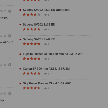
4
Svbony SV202 8x32 ED Upgraded
 08:20
1
talka,
Svbony SV202 8x32 ED
1
 08:33
Svbony SA205 8x42 ED
mie APS-C
1
5
Fujifilm Fujinon XF 18-120 mm f/4 LM PZ WR
1
 08:43
Canon EF 300 mm f/2.8 L IS II USM
3
Sky Rover Banner Cloud 6x32 APO
1
 09:45
syp