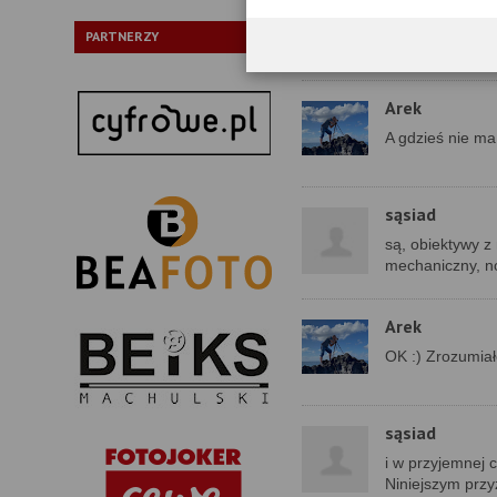
hmm, chyba jak b
z innymi zresztą
PARTNERZY
przysłon, to ma
Arek
A gdzieś nie ma
sąsiad
są, obiektywy z
mechaniczny, no 
Arek
OK :) Zrozumiał
sąsiad
i w przyjemnej c
Niniejszym prz