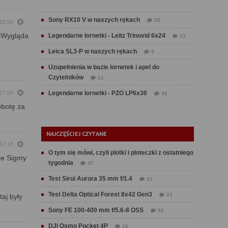
Sony RX10 V w naszych rękach
25
 16:56
. Wygląda
Legendarne lornetki - Leitz Trinovid 6x24
13
Leica SL3-P w naszych rękach
9
Uzupełnienia w bazie lornetek i apel do
Czytelników
11
 17:04
Legendarne lornetki - PZO LP6x30
32
obotę za
NAJCZĘŚCIEJ CZYTANE
 17:18
O tym się mówi, czyli plotki i ploteczki z ostatniego
 te Sigmy
tygodnia
47
Test Sirui Aurora 35 mm f/1.4
21
Test Delta Optical Forest 8x42 Gen3
23
aj były
Sony FE 100-400 mm f/5.6-8 OSS
55
DJI Osmo Pocket 4P
10