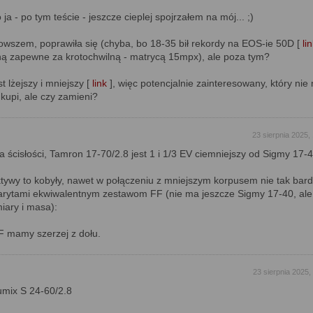
 ja - po tym teście - jeszcze cieplej spojrzałem na mój... ;)
owszem, poprawiła się (chyba, bo 18-35 bił rekordy na EOS-ie 50D [
li
ą zapewne za krotochwilną - matrycą 15mpx), ale poza tym?
t lżejszy i mniejszy [
link
], więc potencjalnie zainteresowany, który nie
 kupi, ale czy zamieni?
23 sierpnia 2025,
a ścisłości, Tamron 17-70/2.8 jest 1 i 1/3 EV ciemniejszy od Sigmy 17-4
ktywy to kobyły, nawet w połączeniu z mniejszym korpusem nie tak bar
arytami ekwiwalentnym zestawom FF (nie ma jeszcze Sigmy 17-40, al
iary i masa):
F mamy szerzej z dołu.
23 sierpnia 2025,
umix S 24-60/2.8