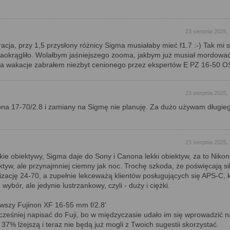
23 sierpnia 2025,
cja, przy 1,5 przysłony różnicy Sigma musiałaby mieć f1.7 :-) Tak mi s
aokrągliło. Wolałbym jaśniejszego zooma, jakbym już musiał mordować
na wakacje zabrałem niezbyt cenionego przez ekspertów E PZ 16-50 O
23 sierpnia 2025,
na 17-70/2.8 i zamiany na Sigmę nie planuję. Za dużo używam długie
23 sierpnia 2025,
żkie obiektywy, Sigma daje do Sony i Canona lekki obiektyw, za to Nikon
ktyw, ale przynajmniej ciemny jak noc. Trochę szkoda, że poświęcają sił
lizację 24-70, a zupełnie lekceważą klientów posługujących się APS-C, 
ybór, ale jedynie lustrzankowy, czyli - duży i ciężki.
erwszy Fujinon XF 16-55 mm f/2.8'
ześniej napisać do Fuji, bo w międzyczasie udało im się wprowadzić n
37% lżejszą i teraz nie będą już mogli z Twoich sugestii skorzystać.