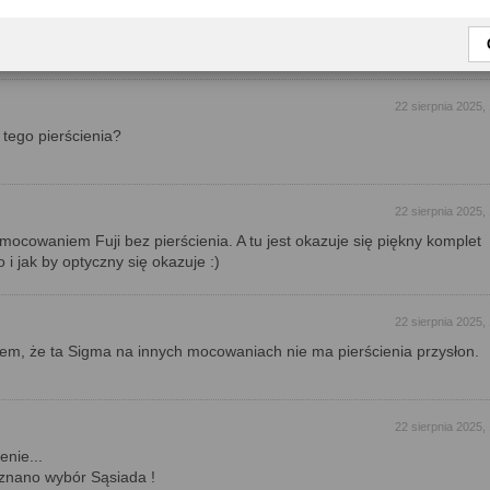
y całkiem nieźle. I co mnie cieszy najbardziej - jest z mocowaniem Fuj
 też, ale teraz w X jest ładny wybór. A jak dodamy, że w Fuji jest też pie
my ładny komplet.
22 sierpnia 2025,
 tego pierścienia?
22 sierpnia 2025,
 mocowaniem Fuji bez pierścienia. A tu jest okazuje się piękny komplet
i jak by optyczny się okazuje :)
22 sierpnia 2025,
em, że ta Sigma na innych mocowaniach nie ma pierścienia przysłon.
22 sierpnia 2025,
enie...
yznano wybór Sąsiada !