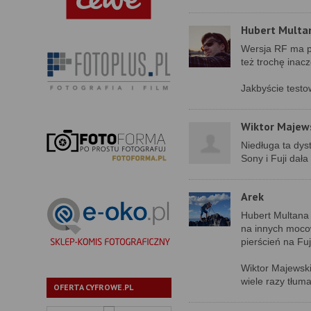
Hubert Multa
Wersja RF ma p
też trochę inacz
Jakbyście testo
Wiktor Majew
Niedługa ta dys
Sony i Fuji dał
Arek
Hubert Multana 
na innych mocow
pierścień na Fuj
Wiktor Majewski
wiele razy tłum
OFERTA CYFROWE.PL