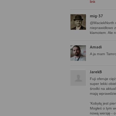
link
mig-37
@MaciekNorth ra
nieprawidłowo z
klamotem. Ale 
Amadi
A ja mam Tamro
JarekB
Fuji oferuje cię
super lekki obie
środki na aktua
mają wprawdzie w
'Kobyłą jest pi
Mogłeś o tym wc
nową wersję - o 