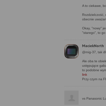
A to ciekawe, bo
Rozdzielczość, 
obecnie uważan
Okay, "nowy" jes
"starego", to go
MaciekNorth
@mig-37, tak dl
Ale oba te obie
ustępujące gab
to podobne wym
link
Przy czym na F
vs Panasonic L