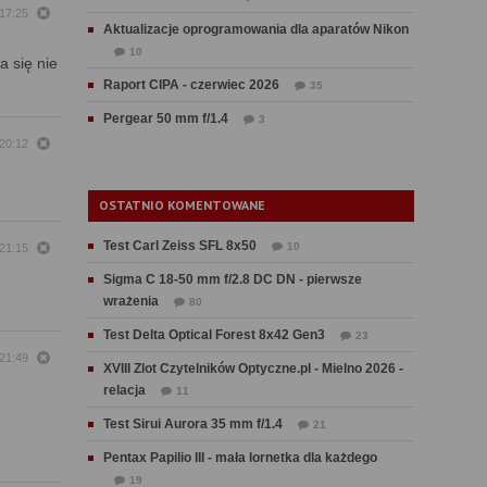
 17:25
Aktualizacje oprogramowania dla aparatów Nikon
10
a się nie
Raport CIPA - czerwiec 2026
35
Pergear 50 mm f/1.4
3
 20:12
OSTATNIO KOMENTOWANE
Test Carl Zeiss SFL 8x50
10
 21:15
Sigma C 18-50 mm f/2.8 DC DN - pierwsze
wrażenia
80
Test Delta Optical Forest 8x42 Gen3
23
 21:49
XVIII Zlot Czytelników Optyczne.pl - Mielno 2026 -
relacja
11
Test Sirui Aurora 35 mm f/1.4
21
Pentax Papilio III - mała lornetka dla każdego
19