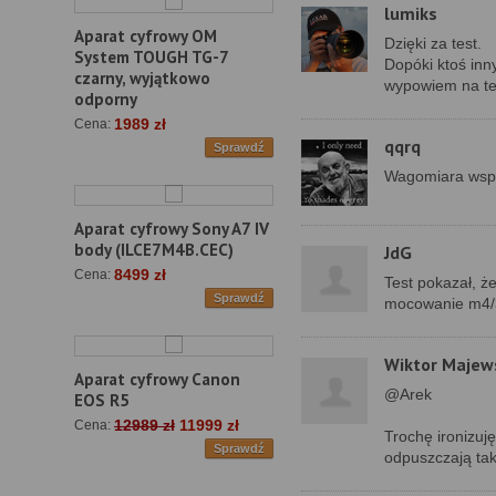
lumiks
Aparat cyfrowy OM
Dzięki za test.
System TOUGH TG-7
Dopóki ktoś inn
czarny, wyjątkowo
wypowiem na tem
odporny
1989 zł
Cena:
qqrq
Sprawdź
Wagomiara wspan
Aparat cyfrowy Sony A7 IV
body (ILCE7M4B.CEC)
JdG
8499 zł
Cena:
Test pokazał, ż
Sprawdź
mocowanie m4/3 
Wiktor Majew
Aparat cyfrowy Canon
@Arek
EOS R5
12989 zł
11999 zł
Cena:
Trochę ironizuj
Sprawdź
odpuszczają tak