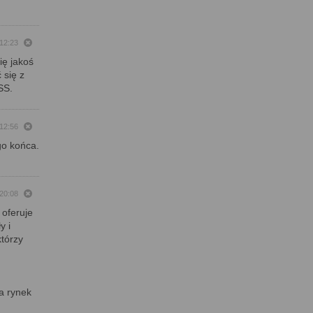
 12:23
ię jakoś
 się z
SS.
 12:56
go końca.
 20:08
 oferuje
y i
którzy
a rynek