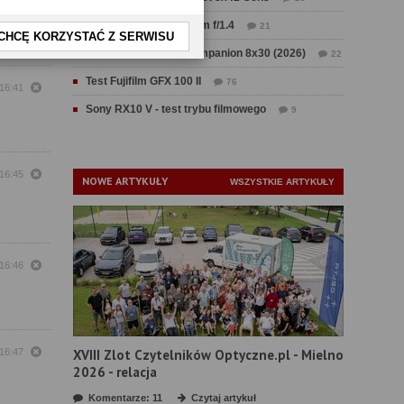
i :)
rścień
Test Sirui Aurora 35 mm f/1.4
21
CHCĘ KORZYSTAĆ Z SERWISU
Test Swarovski CL Companion 8x30 (2026)
22
Test Fujifilm GFX 100 II
76
 16:41
Sony RX10 V - test trybu filmowego
9
 16:45
NOWE ARTYKUŁY
WSZYSTKIE ARTYKUŁY
 16:46
 16:47
XVIII Zlot Czytelników Optyczne.pl - Mielno
2026 - relacja
Komentarze: 11
Czytaj artykuł