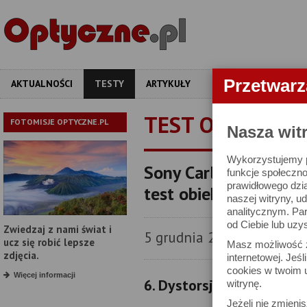
Przetwar
AKTUALNOŚCI
TESTY
ARTYKUŁY
APARATY
OBIEKT
TEST OBIEKTYW
FOTOMISJE OPTYCZNE.PL
Nasza wit
Wykorzystujemy pl
Sony Carl Zeiss Vari
funkcje społeczno
prawidłowego dzia
test obiektywu
naszej witryny, 
analitycznym. Pa
od Ciebie lub uzy
Zwiedzaj z nami świat i
5 grudnia 2007
ucz się robić lepsze
Masz możliwość z
zdjęcia.
internetowej. Jeś
cookies w twoim u
Więcej informacji
6. Dystorsja
witrynę.
Jeżeli nie zmienis