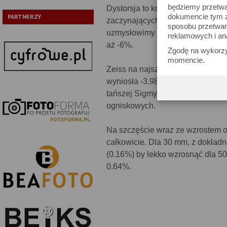
będziemy przetwa
Dystorsja to kolejna wada trudna
dokumencie tym zn
PARTNERZY
zaczynających się od szerokiego 
sposobu przetwar
uzmysłowimy sobie przypominają
reklamowych i an
aż -6%.
Zgodę na wykorzy
momencie.
Zeiss na najszerszym kącie wypa
wyniosła -3.98%. Jest to poziom 
tańszej Sigmy 17-70 mm, choć tej 
ogniskowych.
Na szczęście wraz ze wzrostem o
całkowicie. Dla 30 mm, z dokład
(0.16%) by lekko wzrosnąć dla 5
0.64%.