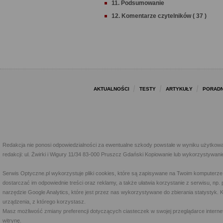
11. Podsumowanie
12. Komentarze czytelników ( 37 )
AKTUALNOŚCI
TESTY
ARTYKUŁY
PORADN
Redakcja nie ponosi odpowiedzialności za ewentualne szkody powstałe w wyniku użytkowa
redakcji: ul. Żwirki i Wigury 11/34 83-000 Pruszcz Gdański Kopiowanie lub wykorzystywan
Serwis Optyczne.pl wykorzystuje pliki cookies, które są zapisywane na Twoim komputerze
dostarczać im odpowiednie treści oraz reklamy, a także ułatwia korzystanie z serwisu, 
narzędzie Google Analytics, które jest przez nas wykorzystywane do zbierania statystyk. 
urządzenia, z którego korzystasz.
Masz możliwość zmiany preferencji dotyczących ciasteczek w swojej przeglądarce internet
witrynę.