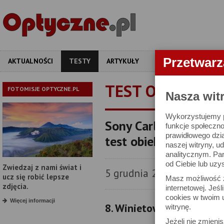
Przetwar
AKTUALNOŚCI
TESTY
ARTYKUŁY
APARATY
OBIEKT
TEST OBIEKTYW
FOTOMISJE OPTYCZNE.PL
Nasza wit
Wykorzystujemy pl
Sony Carl Zeiss Vari
funkcje społeczno
prawidłowego dzia
test obiektywu
naszej witryny, 
analitycznym. Pa
od Ciebie lub uzy
Zwiedzaj z nami świat i
5 grudnia 2007
ucz się robić lepsze
Masz możliwość z
zdjęcia.
internetowej. Jeś
cookies w twoim u
Więcej informacji
8. Winietowanie
witrynę.
Jeżeli nie zmienis