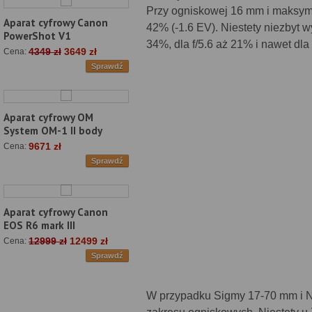
Przy ogniskowej 16 mm i maksym
Aparat cyfrowy Canon
42% (-1.6 EV). Niestety niezbyt w
PowerShot V1
34%, dla f/5.6 aż 21% i nawet d
4349 zł
3649 zł
Cena:
Sprawdź
Aparat cyfrowy OM
System OM-1 II body
9671 zł
Cena:
Sprawdź
Aparat cyfrowy Canon
EOS R6 mark III
12999 zł
12499 zł
Cena:
Sprawdź
W przypadku Sigmy 17-70 mm i Ni