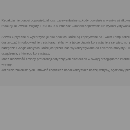
Redakcja nie ponosi odpowiedzialności za ewentualne szkody powstałe w wyniku użytkowa
redakcji: ul. Żwirki i Wigury 11/34 83-000 Pruszcz Gdański Kopiowanie lub wykorzystywan
Serwis Optyczne.pl wykorzystuje pliki cookies, które są zapisywane na Twoim komputerze
dostarczać im odpowiednie treści oraz reklamy, a także ułatwia korzystanie z serwisu, 
narzędzie Google Analytics, które jest przez nas wykorzystywane do zbierania statystyk. 
urządzenia, z którego korzystasz.
Masz możliwość zmiany preferencji dotyczących ciasteczek w swojej przeglądarce internet
witrynę.
Jeżeli nie zmienisz tych ustawień i będziesz nadal korzystał z naszej witryny, będziemy 